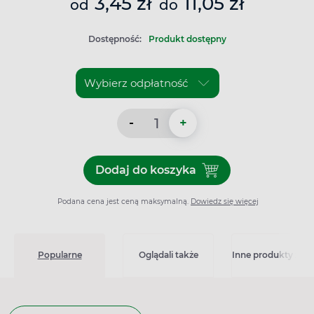
3,45 zł
11,05 zł
od
do
Dostępność:
Produkt dostępny
-
+
Dodaj do koszyka
Dodaj do koszyka HydroTac
Podana cena jest ceną maksymalną.
Dowiedz się więcej
Popularne
Oglądali także
Inne produkty z kat