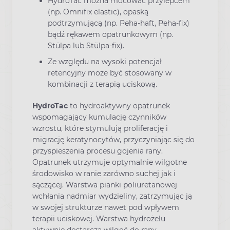
HydroTac można mocować przylepcem
(np. Omnifix elastic), opaską
podtrzymującą (np. Peha-haft, Peha-fix)
bądź rękawem opatrunkowym (np.
Stülpa lub Stülpa-fix).
Ze względu na wysoki potencjał
retencyjny może być stosowany w
kombinacji z terapią uciskową.
HydroTac
to hydroaktywny opatrunek
wspomagający kumulację czynników
wzrostu, które stymulują proliferację i
migrację keratynocytów, przyczyniając się do
przyspieszenia procesu gojenia rany.
Opatrunek utrzymuje optymalnie wilgotne
środowisko w ranie zarówno suchej jak i
sączącej. Warstwa pianki poliuretanowej
wchłania nadmiar wydzieliny, zatrzymując ją
w swojej strukturze nawet pod wpływem
terapii uciskowej. Warstwa hydrożelu
aktywnie dostarcza wilgoć do rany