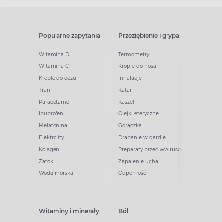
Popularne zapytania
Przeziębienie i grypa
Witamina D
Termometry
Witamina C
Krople do nosa
Krople do oczu
Inhalacje
Tran
Katar
Paracetamol
Kaszel
Ibuprofen
Olejki eteryczne
Melatonina
Gorączka
Elektrolity
Drapanie w gardle
Kolagen
Preparaty przeciwwirusowe
Zatoki
Zapalenie ucha
Woda morska
Odporność
Witaminy i minerały
Ból