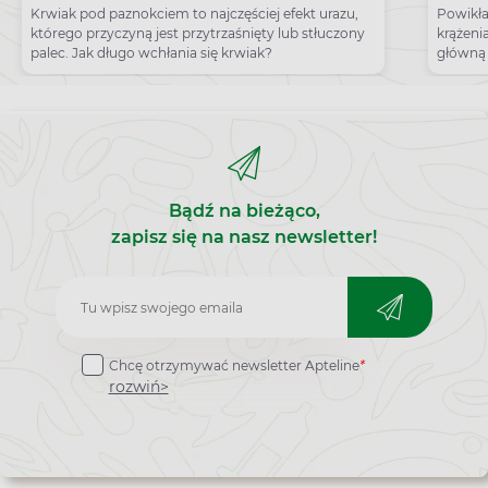
palcu?
zapo
Krwiak pod paznokciem to najczęściej efekt urazu,
Powikła
którego przyczyną jest przytrzaśnięty lub stłuczony
krążeni
palec. Jak długo wchłania się krwiak?
główną 
typu 2.
Bądź na bieżąco,
zapisz się na nasz newsletter!
Zapisz
do
Chcę otrzymywać newsletter Apteline
*
newslettera
rozwiń>