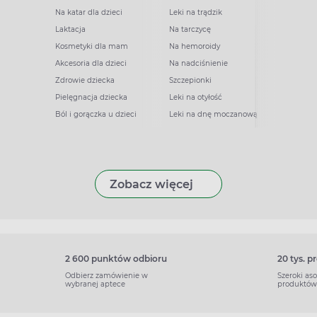
Na katar dla dzieci
Leki na trądzik
Laktacja
Na tarczycę
Kosmetyki dla mam
Na hemoroidy
Akcesoria dla dzieci
Na nadciśnienie
Zdrowie dziecka
Szczepionki
Pielęgnacja dziecka
Leki na otyłość
Ból i gorączka u dzieci
Leki na dnę moczanową
Zobacz więcej
2 600 punktów odbioru
20 tys. 
Odbierz zamówienie w
Szeroki as
wybranej aptece
produktów