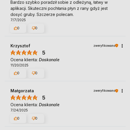
Bardzo szybko poradził sobie z odleżyną, łatwy w
aplikacji. Skuteczni pochłania płyn z rany gdyż jest
dosyć gruby. Szczerze polecam.
7/7/2025
0
0
Krzysztof
zweryfikowano
5
Ocena klienta:
Doskonale
11/20/2025
0
0
Małgorzata
zweryfikowano
5
Ocena klienta:
Doskonale
7/24/2025
0
0