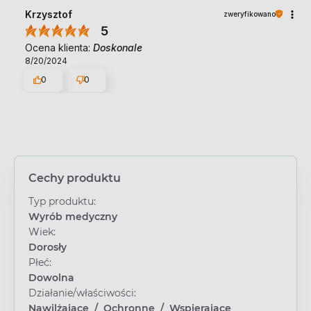
Krzysztof
zweryfikowano
5
Ocena klienta:
Doskonale
8/20/2024
0
0
Cechy produktu
Typ produktu:
Wyrób medyczny
Wiek:
Dorosły
Płeć:
Dowolna
Działanie/właściwości:
Nawilżające
/
Ochronne
/
Wspierające