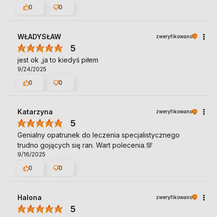
0
0
WŁADYSŁAW
zweryfikowano
5
jest ok ,ja to kiedyś piłem
9/24/2025
0
0
Katarzyna
zweryfikowano
5
Genialny opatrunek do leczenia specjalistycznego
trudno gojących się ran. Wart polecenia.💯
9/16/2025
0
0
Halona
zweryfikowano
5