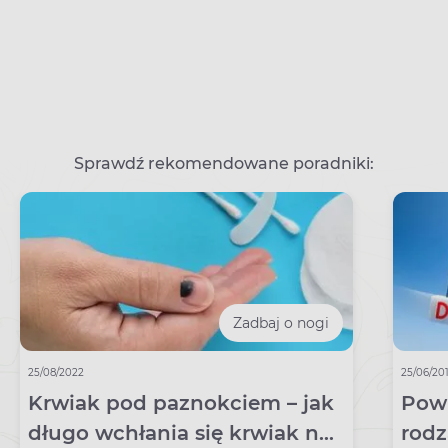
Sprawdź rekomendowane poradniki:
Zadbaj o nogi
25/08/2022
25/06/20
Krwiak pod paznokciem – jak
Powi
długo wchłania się krwiak na
rodz