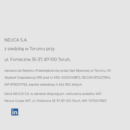
NEUCA S.A.
z siedzibą w Toruniu przy
ul. Forteczna 35-37, 87-100 Toruń,
wpisana do Rejestru Przedsiębiorców przez Sąd Rejonowy w Toruniu, VII
Wydział Gospodarczy KRS pod nr KRS: 0000049872, REGON 870227804,
NIP 8790017162, kapitał zakładowy 4 642 802 złotych.
Dane NEUCA S.A. w zakresie dotyczącym: rozliczania podatku VAT:
Neuca Grupa VAT, ul. Forteczna 35-37, 87-100 Toruń, NIP: 1070047823