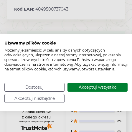
Kod EAN:
4049500737043
To jest wyrób medyczny. Używaj go zgodnie z instrukcją
Używamy plików cookie
używania lub etykietą.
Możemy je zamieścić w celu analizy danych dotyczących
odwiedzających, ulepszenia naszej strony internetowej, pokazania
spersonalizowanych treści i zapewnienia Państwu wspaniałego
doświadczenia na stronie internetowej. Aby uzyskać więcej informacji
na temat plików cookie, których używamy, otwórz ustawienia.
Dostosuj
Akceptuj wszystko
5
86%
Akceptuj niezbędne
4
14%
4.9
3
0%
7
opinii klientów
z całego okresu
2
0%
zebranych i zweryfikowanych przez
1
0%