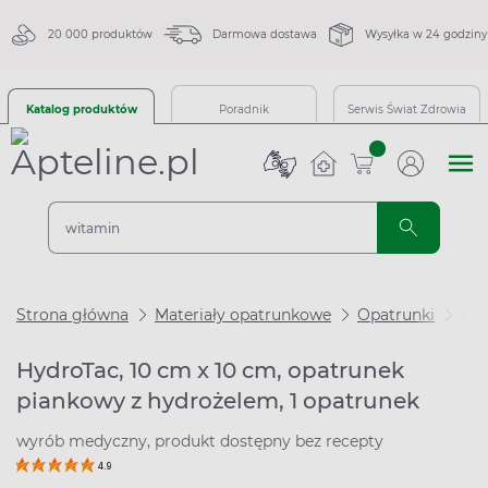
20 000 produktów
Darmowa dostawa
Wysyłka w 24 godziny
Katalog produktów
Poradnik
Serwis Świat Zdrowia
sztuk
Strona główna
Materiały opatrunkowe
Opatrunki
Opa
HydroTac, 10 cm x 10 cm, opatrunek
piankowy z hydrożelem, 1 opatrunek
wyrób medyczny, produkt dostępny bez recepty
4.9