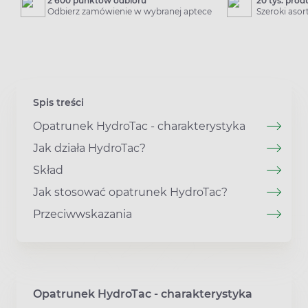
2 600 punktów odbioru
20 tys. pro
Odbierz zamówienie w wybranej aptece
Szeroki aso
Spis treści
Opatrunek HydroTac - charakterystyka
Jak działa HydroTac?
Skład
Jak stosować opatrunek HydroTac?
Przeciwwskazania
Opatrunek HydroTac - charakterystyka