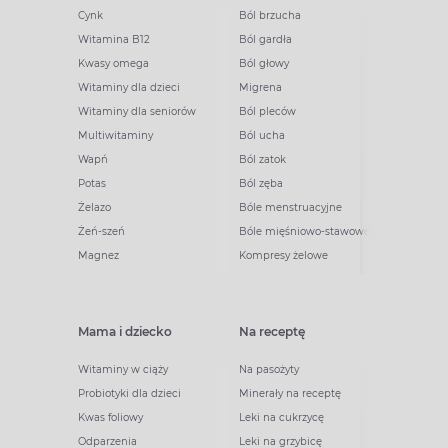
Cynk
Ból brzucha
Witamina B12
Ból gardła
Kwasy omega
Ból głowy
Witaminy dla dzieci
Migrena
Witaminy dla seniorów
Ból pleców
Multiwitaminy
Ból ucha
Wapń
Ból zatok
Potas
Ból zęba
Żelazo
Bóle menstruacyjne
Żeń-szeń
Bóle mięśniowo-stawowe
Magnez
Kompresy żelowe
Mama i dziecko
Na receptę
Witaminy w ciąży
Na pasożyty
Probiotyki dla dzieci
Minerały na receptę
Kwas foliowy
Leki na cukrzycę
Odparzenia
Leki na grzybicę