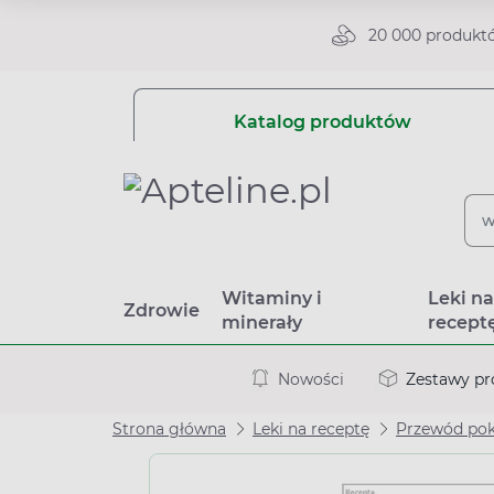
20 000 produkt
Katalog produktów
Witaminy i
Leki n
Zdrowie
minerały
recept
Nowości
Zestawy p
Strona główna
Leki na receptę
Przewód po