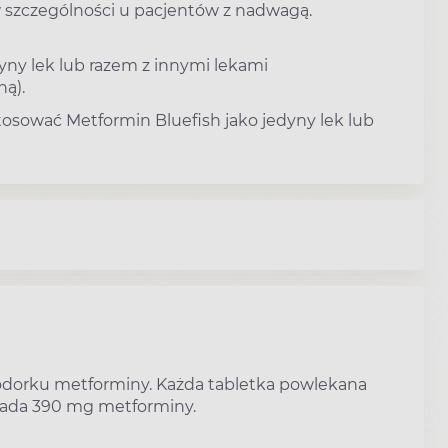
 w szczególności u pacjentów z nadwagą.
yny lek lub razem z innymi lekami
ą).
stosować Metformin Bluefish jako jedyny lek lub
wodorku metforminy. Każda tabletka powlekana
iada 390 mg metforminy.