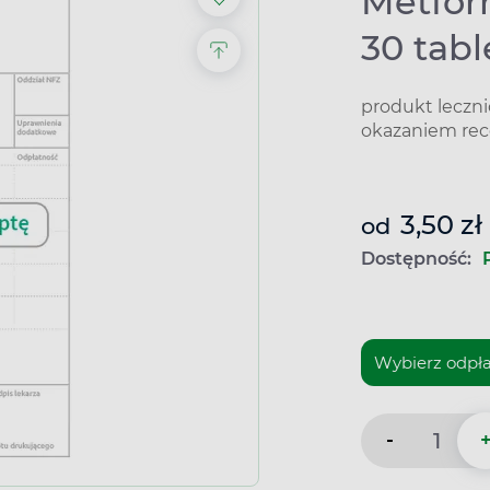
Metfor
30 tab
produkt leczn
okazaniem rec
3,50 zł
od
Dostępność:
-