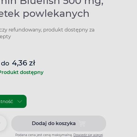
min Bluefish 500 mg,
letek powlekanych
iczy refundowany, produkt dostępny za
epty
4,36 zł
do
Produkt dostępny
+
Dodaj do koszyka
Dodaj do koszyka Metformin Bl
Podana cena jest ceną maksymalną.
Dowiedz się więcej