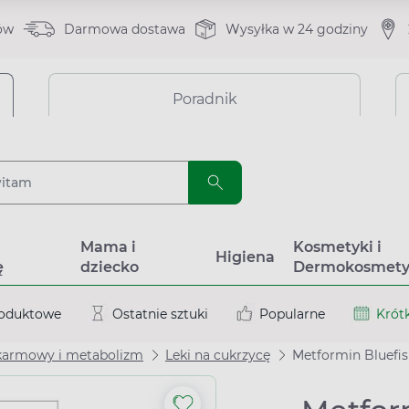
ów
Darmowa dostawa
Wysyłka w 24 godziny
Poradnik
a
Mama i
Kosmetyki i
Higiena
ę
dziecko
Dermokosmety
roduktowe
Ostatnie sztuki
Popularne
Krótk
karmowy i metabolizm
Leki na cukrzycę
Metformin Bluefis