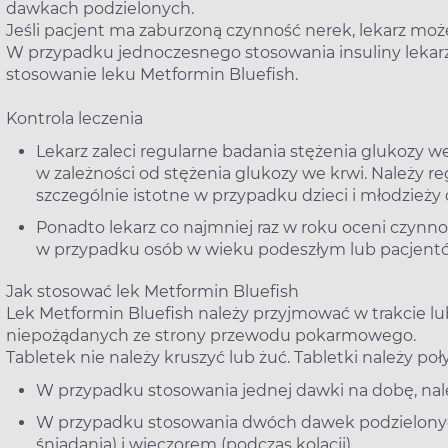
dawkach podzielonych.
Jeśli pacjent ma zaburzoną czynność nerek, lekarz moż
W przypadku jednoczesnego stosowania insuliny lekarz
stosowanie leku Metformin Bluefish.
Kontrola leczenia
Lekarz zaleci regularne badania stężenia glukozy w
w zależności od stężenia glukozy we krwi. Należy re
szczególnie istotne w przypadku dzieci i młodzieży
Ponadto lekarz co najmniej raz w roku oceni czynn
w przypadku osób w wieku podeszłym lub pacjentó
Jak stosować lek Metformin Bluefish
Lek Metformin Bluefish należy przyjmować w trakcie lub
niepożądanych ze strony przewodu pokarmowego.
Tabletek nie należy kruszyć lub żuć. Tabletki należy po
W przypadku stosowania jednej dawki na dobę, nale
W przypadku stosowania dwóch dawek podzielonych
śniadania) i wieczorem (podczas kolacji).