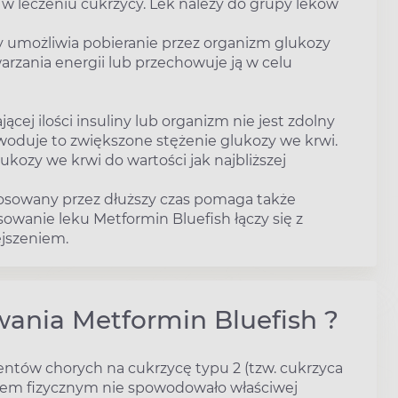
w leczeniu cukrzycy. Lek należy do grupy leków
 umożliwia pobieranie przez organizm glukozy
arzania energii lub przechowuje ją w celu
ej ilości insuliny lub organizm nie jest zdolny
woduje to zwiększone stężenie glukozy we krwi.
kozy we krwi do wartości jak najbliższej
tosowany przez dłuższy czas pomaga także
owanie leku Metformin Bluefish łączy się z
jszeniem.
wania Metformin Bluefish ?
entów chorych na cukrzycę typu 2 (tzw. cukrzyca
siłkiem fizycznym nie spowodowało właściwej