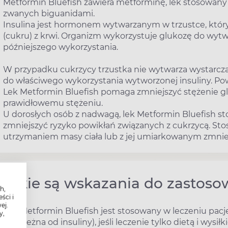
Metformin Bluefish zawiera metforminę, lek stosowany 
zwanych biguanidami.
Insulina jest hormonem wytwarzanym w trzustce, który
(cukru) z krwi. Organizm wykorzystuje glukozę do wytw
późniejszego wykorzystania.
W przypadku cukrzycy trzustka nie wytwarza wystarczając
do właściwego wykorzystania wytworzonej insuliny. Po
Lek Metformin Bluefish pomaga zmniejszyć stężenie glu
prawidłowemu stężeniu.
U dorosłych osób z nadwagą, lek Metformin Bluefish s
zmniejszyć ryzyko powikłań związanych z cukrzycą. Stos
utrzymaniem masy ciała lub z jej umiarkowanym zmnie
Jakie są wskazania do zastoso
h,
ści i
ej.
Lek Metformin Bluefish jest stosowany w leczeniu pacj
y,
niezależna od insuliny), jeśli leczenie tylko dietą i wy