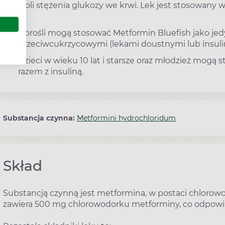
kontroli stężenia glukozy we krwi. Lek jest stosowany
Dorośli mogą stosować Metformin Bluefish jako jed
przeciwcukrzycowymi (lekami doustnymi lub insulin
Dzieci w wieku 10 lat i starsze oraz młodzież mogą 
razem z insuliną.
Substancja czynna:
Metformini hydrochloridum
Skład
Substancją czynną jest metformina, w postaci chloro
zawiera 500 mg chlorowodorku metforminy, co odpow