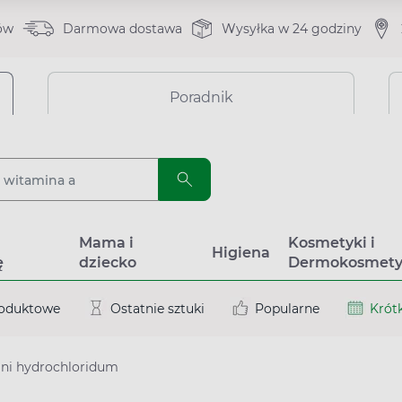
ów
Darmowa dostawa
Wysyłka w 24 godziny
Poradnik
a
Mama i
Kosmetyki i
Higiena
ę
dziecko
Dermokosmety
roduktowe
Ostatnie sztuki
Popularne
Krótk
ni hydrochloridum