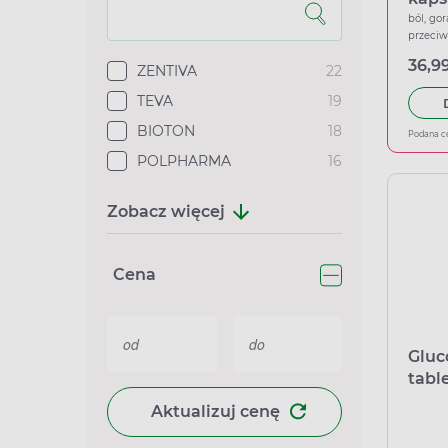
ból, gor
przeci
36,99
ZENTIVA
22
TEVA
19
BIOTON
18
Podana c
POLPHARMA
16
Zobacz więcej
Cena
Gluc
tabl
uwal
Aktualizuj cenę