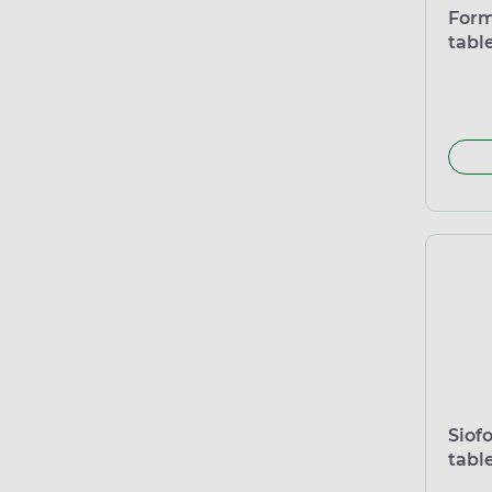
Form
tabl
Siof
tabl