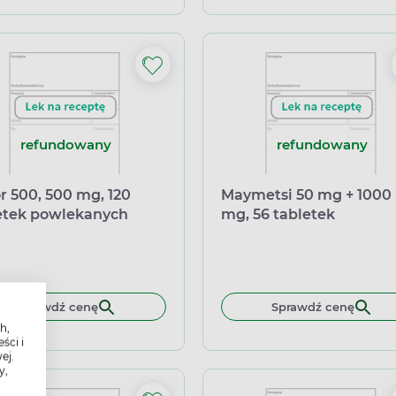
refundowany
refundowany
or 500, 500 mg, 120
Maymetsi 50 mg + 1000
etek powlekanych
mg, 56 tabletek
powlekanych
Sprawdź cenę
Sprawdź cenę
h,
ści i
ej.
y,