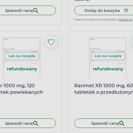
Dodaj
Sprawdź cenę
Dodaj do koszyka
Podana cena jest ceną maksymalną.
Dowiedz się
refundowany
refundowany
or 1000 mg, 120
Ranmet XR 1000 mg, 60
etek powlekanych
tabletek o przedłużon
uwalnianiu
Sprawdź cenę
Sprawdź cenę