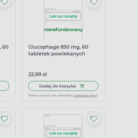
nierefundowany
, 60
Glucophage 850 mg, 60
tabletek powlekanych
22,99 zł
etek powlekanych
Dodaj do koszyka Glucophag
Dodaj do koszyka
Podana cena jest ceną maksymalną.
Dowiedz się więcej