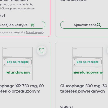
przedłużonym uwalnia
ączka, grypa, przeziębienie,
wbólowe, przeciwgorączkowe
 zł
Dodaj do koszyka Ibuprom Max Sprint, 40 kapsu
Dodaj do koszyka
Sprawdź cenę
ena jest ceną maksymalną.
Dowiedz się więcej
refundowany
nierefundowany
ophage XR 750 mg, 60
Glucophage 500 mg, 30
etek o przedłużonym
tabletek powlekanych
nianiu
9,99 zł