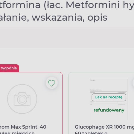
formina (łac. Metformini h
ałanie, wskazania, opis
 tygodnia
refundowany
rom Max Sprint, 40
Glucophage XR 1000 mg
ułek miękkich
60 tabletek o