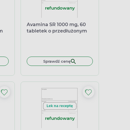
refundowany
Avamina SR 1000 mg, 60
ym
tabletek o przedłużonym
uwalnianiu
Sprawdź cenę
refundowany