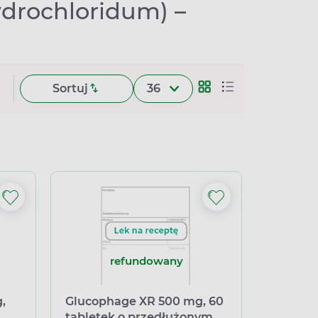
ydrochloridum) –
Sortuj
36
refundowany
,
Glucophage XR 500 mg, 60
tabletek o przedłużonym