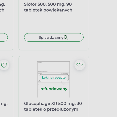
mg,
Siofor 500, 500 mg, 90
ch
tabletek powlekanych
Sprawdź cenę
refundowany
 mg,
Glucophage XR 500 mg, 30
tabletek o przedłużonym
niu
uwalnianiu