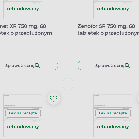
refundowany
refundowany
et XR 750 mg, 60
Zenofor SR 750 mg, 60
etek o przedłużonym
tabletek o przedłużon
nianiu
uwalnianiu
Sprawdź cenę
Sprawdź cenę
refundowany
refundowany