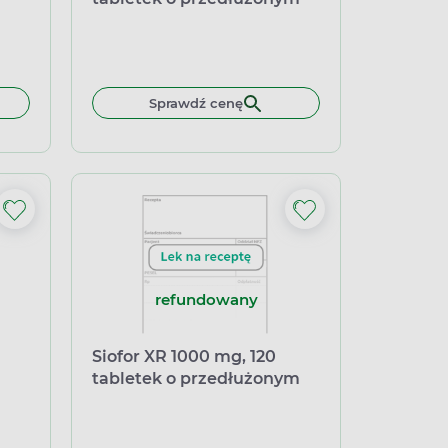
niu
uwalnianiu
łek miękkich
Sprawdź cenę
refundowany
Siofor XR 1000 mg, 120
tabletek o przedłużonym
uwalnianiu