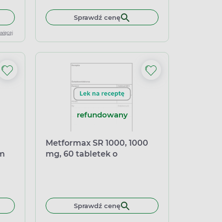
 do koszyka Glucophage 500 mg, 30 tabletek powlekanych
Sprawdź cenę
 więcej
refundowany
Metformax SR 1000, 1000
ym
mg, 60 tabletek o
przedłużonym uwalnianiu
Sprawdź cenę