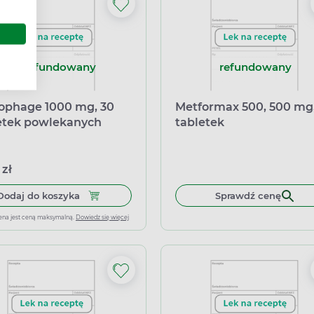
nierefundowany
refundowany
ophage 1000 mg, 30
Metformax 500, 500 mg
etek powlekanych
tabletek
 zł
Dodaj do koszyka Glucophage 1000 mg, 30 tabl
Dodaj do koszyka
Sprawdź cenę
ena jest ceną maksymalną.
Dowiedz się więcej