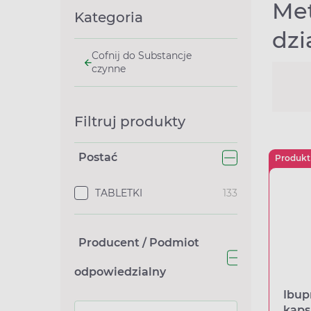
Met
Kategoria
dzi
Cofnij do Substancje
czynne
Filtruj produkty
Postać
Produkt
TABLETKI
133
Producent / Podmiot
odpowiedzialny
Ibup
kaps