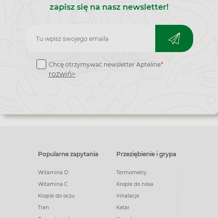
zapisz się na nasz newsletter!
Zapisz
do
Chcę otrzymywać newsletter Apteline
*
newslettera
rozwiń>
Popularne zapytania
Przeziębienie i grypa
Witamina D
Termometry
Witamina C
Krople do nosa
Krople do oczu
Inhalacje
Tran
Katar