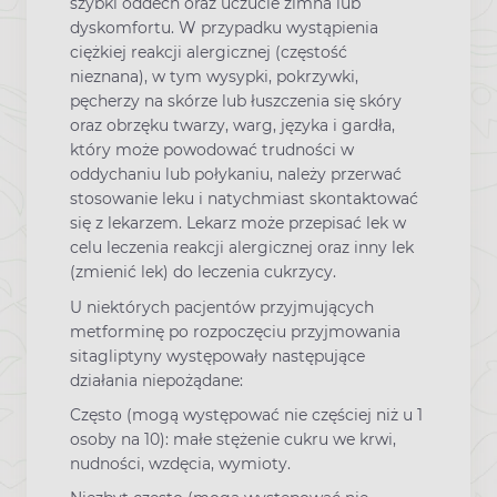
szybki oddech oraz uczucie zimna lub
dyskomfortu. W przypadku wystąpienia
ciężkiej reakcji alergicznej (częstość
nieznana), w tym wysypki, pokrzywki,
pęcherzy na skórze lub łuszczenia się skóry
oraz obrzęku twarzy, warg, języka i gardła,
który może powodować trudności w
oddychaniu lub połykaniu, należy przerwać
stosowanie leku i natychmiast skontaktować
się z lekarzem. Lekarz może przepisać lek w
celu leczenia reakcji alergicznej oraz inny lek
(zmienić lek) do leczenia cukrzycy.
U niektórych pacjentów przyjmujących
metforminę po rozpoczęciu przyjmowania
sitagliptyny występowały następujące
działania niepożądane:
Często (mogą występować nie częściej niż u 1
osoby na 10): małe stężenie cukru we krwi,
nudności, wzdęcia, wymioty.