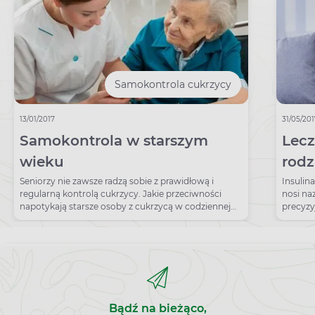
Samokontrola cukrzycy
13/01/2017
31/05/20
Samokontrola w starszym
Lecz
wieku
rodz
Seniorzy nie zawsze radzą sobie z prawidłową i
Insulin
regularną kontrolą cukrzycy. Jakie przeciwności
nosi n
napotykają starsze osoby z cukrzycą w codziennej
precyzy
samokontroli?
dzięki 
Bądź na bieżąco,