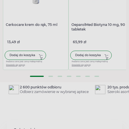
Cerkocare krem do rąk, 75 ml
OeparolMed Biotyna 10 mg, 90
tabletek
13,49 zł
65,99 zł
Dodaj do koszyka
Dodaj do koszyka
Podana cena jest ceną maksymalną
Podana cena jest ceną maksymalną
Dowiedz się więcej
Dowiedz się więcej
2 600 punktów odbioru
20 tys. pro
Odbierz zamówienie w wybranej aptece
Szeroki aso