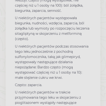
Niezbyt często (mogą występować nie
częściej niż u 1 osoby na 100): ból żołądka,
biegunka, zaparcia, senność.
U niektórych pacjentów występowała
biegunka, nudności, wzdęcia, zaparcia, ból
żołądka lub wymioty po rozpoczęciu leczenia
sitagliptyną w skojarzeniu z metforminą
(często).
U niektórych pacjentów podczas stosowania
tego leku jednocześnie z pochodną
sulfonylomocznika, taką jak glimepiryd,
występowały następujące działania
niepożądane: Bardzo często (mogą
występować częściej niż u 1 osoby na 10):
małe stężenie cukru we krwi.
Często: zaparcia.
U niektórych pacjentów w trakcie
przyjmowania tego leku w skojarzeniu z
pioglitazonem wystąpiły następujące