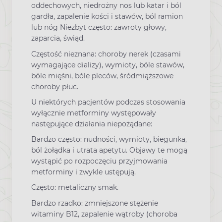
oddechowych, niedrożny nos lub katar i ból
gardła, zapalenie kości i stawów, ból ramion
lub nóg Niezbyt często: zawroty głowy,
zaparcia, świąd.
Częstość nieznana: choroby nerek (czasami
wymagające dializy), wymioty, bóle stawów,
bóle mięśni, bóle pleców, śródmiąższowe
choroby płuc.
U niektórych pacjentów podczas stosowania
wyłącznie metforminy występowały
następujące działania niepożądane:
Bardzo często: nudności, wymioty, biegunka,
ból żołądka i utrata apetytu. Objawy te mogą
wystąpić po rozpoczęciu przyjmowania
metforminy i zwykle ustępują.
Często: metaliczny smak.
Bardzo rzadko: zmniejszone stężenie
witaminy B12, zapalenie wątroby (choroba