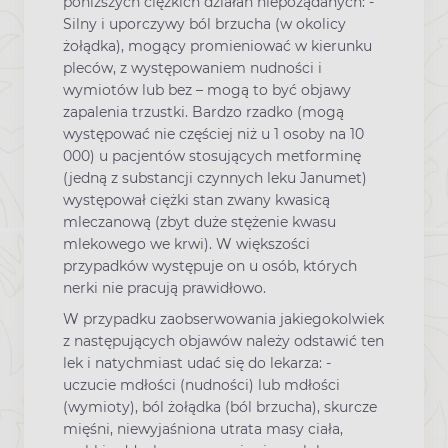
poniższych ciężkich działań niepożądanych: -
Silny i uporczywy ból brzucha (w okolicy
żołądka), mogący promieniować w kierunku
pleców, z występowaniem nudności i
wymiotów lub bez – mogą to być objawy
zapalenia trzustki. Bardzo rzadko (mogą
występować nie częściej niż u 1 osoby na 10
000) u pacjentów stosujących metforminę
(jedną z substancji czynnych leku Janumet)
występował ciężki stan zwany kwasicą
mleczanową (zbyt duże stężenie kwasu
mlekowego we krwi). W większości
przypadków występuje on u osób, których
nerki nie pracują prawidłowo.
W przypadku zaobserwowania jakiegokolwiek
z następujących objawów należy odstawić ten
lek i natychmiast udać się do lekarza: -
uczucie mdłości (nudności) lub mdłości
(wymioty), ból żołądka (ból brzucha), skurcze
mięśni, niewyjaśniona utrata masy ciała,