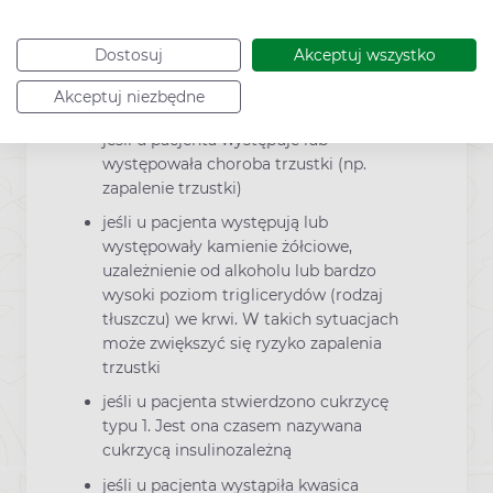
U pacjentów przyjmujących lek Janumet
Dostosuj
Akceptuj wszystko
zgłaszano przypadki zapalenia trzustki. Przed
rozpoczęciem przyjmowania leku Janumet
Akceptuj niezbędne
należy omówić to z lekarzem lub farmaceutą:
jeśli u pacjenta występuje lub
występowała choroba trzustki (np.
zapalenie trzustki)
jeśli u pacjenta występują lub
występowały kamienie żółciowe,
uzależnienie od alkoholu lub bardzo
wysoki poziom triglicerydów (rodzaj
tłuszczu) we krwi. W takich sytuacjach
może zwiększyć się ryzyko zapalenia
trzustki
jeśli u pacjenta stwierdzono cukrzycę
typu 1. Jest ona czasem nazywana
cukrzycą insulinozależną
jeśli u pacjenta wystąpiła kwasica