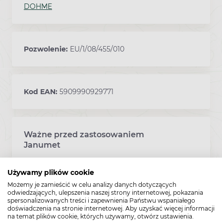
DOHME
Pozwolenie:
EU/1/08/455/010
Kod EAN:
5909990929771
Ważne przed zastosowaniem
Ostrzeżenia dotyczące stosowania leku
Janumet
Używamy plików cookie
Lek ten przepisano ściśle określonej osobie.
Nie należy go przekazywać innym. Lek może
Możemy je zamieścić w celu analizy danych dotyczących
odwiedzających, ulepszenia naszej strony internetowej, pokazania
zaszkodzić innej osobie, nawet jeśli objawy jej
spersonalizowanych treści i zapewnienia Państwu wspaniałego
choroby są takie same.
doświadczenia na stronie internetowej. Aby uzyskać więcej informacji
na temat plików cookie, których używamy, otwórz ustawienia.
Ostrzeżenia i środki ostrożności: