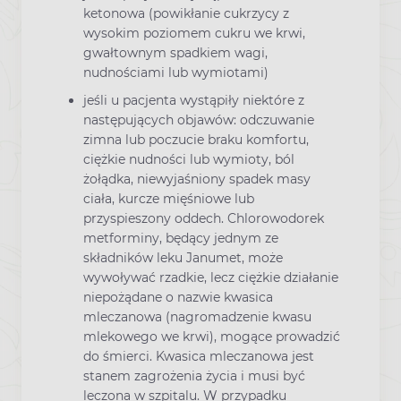
ketonowa (powikłanie cukrzycy z
wysokim poziomem cukru we krwi,
gwałtownym spadkiem wagi,
nudnościami lub wymiotami)
jeśli u pacjenta wystąpiły niektóre z
następujących objawów: odczuwanie
zimna lub poczucie braku komfortu,
ciężkie nudności lub wymioty, ból
żołądka, niewyjaśniony spadek masy
ciała, kurcze mięśniowe lub
przyspieszony oddech. Chlorowodorek
metforminy, będący jednym ze
składników leku Janumet, może
wywoływać rzadkie, lecz ciężkie działanie
niepożądane o nazwie kwasica
mleczanowa (nagromadzenie kwasu
mlekowego we krwi), mogące prowadzić
do śmierci. Kwasica mleczanowa jest
stanem zagrożenia życia i musi być
leczona w szpitalu. W przypadku