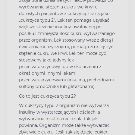
Skojarzone działanie tych leków prowadzi do
wyrównania stężenia cukru we krwi u
dorosłych pacjentów z cukrzycą znaną jako
„cukrzyca typu 2”. Lek ten pomaga uzyskać
większe stężenie insuliny uwalnianej po
posiłku i zmniejsza ilość cukru wytwarzanego
przez organizm. Lek stosowany wraz z dietą i
ćwiczeniami fizycznymi, pomaga zmniejszyć
stężenie cukru we krwi. Lek ten może być
stosowany jako jedyny lek
przeciwcukrzycowy lub w skojarzeniu z
określonymi innymi lekami
przeciwcukrzycowymi (insuliną, pochodnymi
sulfonylomocznika lub glitazonami).
Co to jest cukrzyca typu 2?
W cukrzycy typu 2 organizm nie wytwarza
insuliny w wystarczających ilościach, a
wytwarzana insulina nie działa tak jak
powinna. Organizm może także wytwarzać
zbyt wiele cukru. Jeśli tak się dzieje, cukier