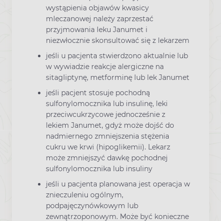
wystąpienia objawów kwasicy
mleczanowej należy zaprzestać
przyjmowania leku Janumet i
niezwłocznie skonsultować się z lekarzem
jeśli u pacjenta stwierdzono aktualnie lub
w wywiadzie reakcje alergiczne na
sitagliptynę, metforminę lub lek Janumet
jeśli pacjent stosuje pochodną
sulfonylomocznika lub insulinę, leki
przeciwcukrzycowe jednocześnie z
lekiem Janumet, gdyż może dojść do
nadmiernego zmniejszenia stężenia
cukru we krwi (hipoglikemii). Lekarz
może zmniejszyć dawkę pochodnej
sulfonylomocznika lub insuliny
jeśli u pacjenta planowana jest operacja w
znieczuleniu ogólnym,
podpajęczynówkowym lub
zewnątrzoponowym. Może być konieczne