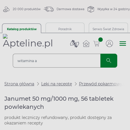
20 000 produktów
Darmowa dostawa
Wysyłka w 24 godziny
Katalog produktów
Poradnik
Serwis Świat Zdrowia
sztuk
Strona główna
Leki na receptę
Przewód pokarmowy i m
Janumet 50 mg/1000 mg, 56 tabletek
powlekanych
produkt leczniczy refundowany, produkt dostępny za
okazaniem recepty