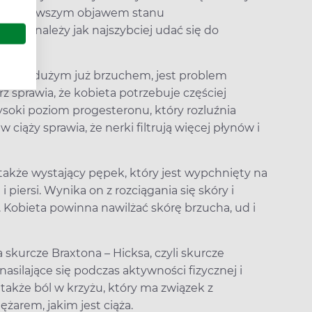
 być pierwszym objawem stanu
ąpią, należy jak najszybciej udać się do
 wraz z dużym już brzuchem, jest problem
z sprawia, że kobieta potrzebuje częściej
wysoki poziom progesteronu, który rozluźnia
ciąży sprawia, że nerki filtrują więcej płynów i
także wystający pępek, który jest wypchnięty na
 piersi. Wynika on z rozciągania się skóry i
 Kobieta powinna nawilżać skórę brzucha, ud i
 skurcze Braxtona – Hicksa, czyli skurcze
silające się podczas aktywności fizycznej i
także ból w krzyżu, który ma związek z
ężarem, jakim jest ciąża.