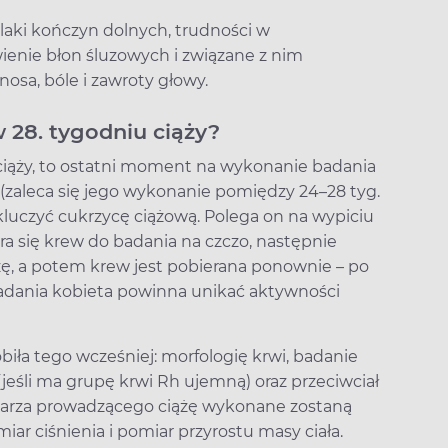
laki kończyn dolnych, trudności w
ienie błon śluzowych i związane z nim
osa, bóle i zawroty głowy.
 28. tygodniu ciąży?
ca ciąży, to ostatni moment na wykonanie badania
zaleca się jego wykonanie pomiędzy 24–28 tyg.
ykluczyć cukrzycę ciążową. Polega on na wypiciu
ra się krew do badania na czczo, następnie
ę, a potem krew jest pobierana ponownie – po
badania kobieta powinna unikać aktywności
biła tego wcześniej: morfologię krwi, badanie
jeśli ma grupę krwi Rh ujemną) oraz przeciwciał
ekarza prowadzącego ciążę wykonane zostaną
ar ciśnienia i pomiar przyrostu masy ciała.