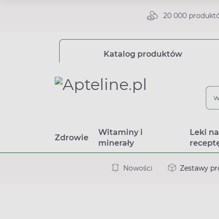
20 000 produkt
Katalog produktów
Witaminy i
Leki n
Zdrowie
minerały
recept
Nowości
Zestawy p