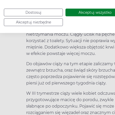
oraz towarzyszący mu ból głowy, co może
przedrzucawkowego. Jeśli takie objawy wyst
Dostosuj
Akceptuj wszystko
szpitala.
Akceptuj niezbędne
Kolejnym objawem ciąży, który pojawia się
nietrzymania moczu. Ciągły ucisk na pęcher
korzystać z toalety. Sytuacji nie poprawia 
mięśnie. Dodatkowo większa objętość krwi w 
w efekcie powstaje więcej moczu.
Do objawów ciąży na tym etapie zaliczamy 
zewnątrz brzucha, oraz świąd skóry brzucha i
często poprzedza pojawienie się rozstępów.
piersi już od pierwszego tygodnia ciąży.
W III trymestrze ciąży wiele kobiet odczuwa
przygotowujące macicę do porodu, zwykle na
słabnące po odpoczynku. Pojawić się może 
rozciąganiem się więzadeł oraz znacznym ci