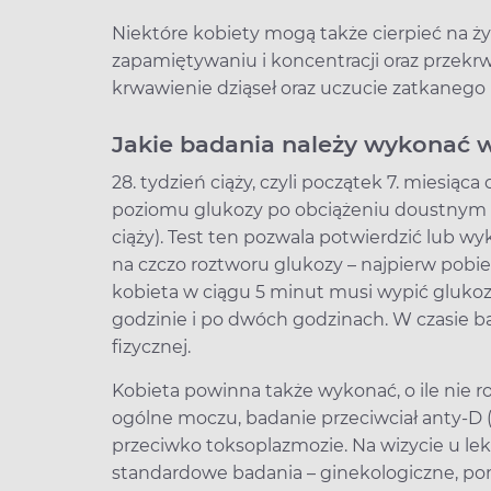
Niektóre kobiety mogą także cierpieć na ży
zapamiętywaniu i koncentracji oraz przekrw
krwawienie dziąseł oraz uczucie zatkanego n
Jakie badania należy wykonać w
28. tydzień ciąży, czyli początek 7. miesią
poziomu glukozy po obciążeniu doustnym (
ciąży). Test ten pozwala potwierdzić lub w
na czczo roztworu glukozy – najpierw pobie
kobieta w ciągu 5 minut musi wypić glukoz
godzinie i po dwóch godzinach. W czasie 
fizycznej.
Kobieta powinna także wykonać, o ile nie ro
ogólne moczu, badanie przeciwciał anty-D (
przeciwko toksoplazmozie. Na wizycie u l
standardowe badania – ginekologiczne, pomi