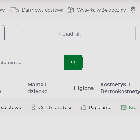
ów
Darmowa dostawa
Wysyłka w 24 godziny
Poradnik
a
Mama i
Kosmetyki i
Higiena
ę
dziecko
Dermokosmety
roduktowe
Ostatnie sztuki
Popularne
Krótk