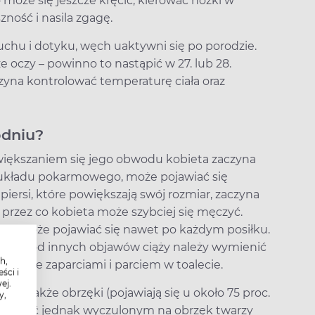
może się jeszcze kręcić, kierować nóżki w
ność i nasila zgagę.
łuchu i dotyku, węch uaktywni się po porodzie.
e oczy – powinno to nastąpić w 27. lub 28.
zyna kontrolować temperaturę ciała oraz
odniu?
zwiększaniem się jego obwodu kobieta zaczyna
y układu pokarmowego, może pojawiać się
piersi, które powiększają swój rozmiar, zaczyna
przez co kobieta może szybciej się męczyć.
tóra może pojawiać się nawet po każdym posiłku.
a. Wśród innych objawów ciąży należy wymienić
h,
aśnie zaparciami i parciem w toalecie.
ści i
ej.
ać także obrzęki (pojawiają się u około 75 proc.
y,
Należy być jednak wyczulonym na obrzęk twarzy