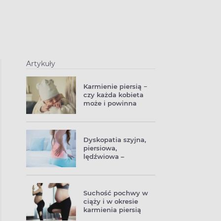
Artykuły
Karmienie piersią −
czy każda kobieta
może i powinna
karmić piersią?
Dyskopatia szyjna,
piersiowa,
lędźwiowa –
przyczyny, objawy,
leczenie
Suchość pochwy w
ciąży i w okresie
karmienia piersią