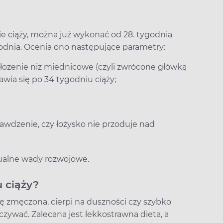
e ciąży, można już wykonać od 28. tygodnia
ygodnia. Ocenia ono następujące parametry:
położenie niż miednicowe (czyli zwrócone główką
wia się po 34 tygodniu ciąży;
rawdzenie, czy łożysko nie przoduje nad
ualne wady rozwojowe.
u ciąży?
się zmęczona, cierpi na duszności czy szybko
czywać. Zalecana jest lekkostrawna dieta, a