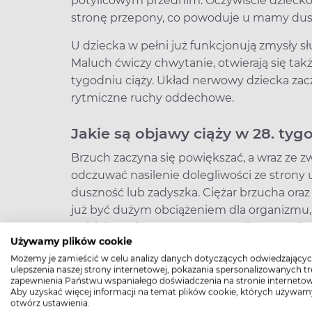
potylicowym przednim. Oczywiście dziecko 
stronę przepony, co powoduje u mamy dusz
U dziecka w pełni już funkcjonują zmysły s
Maluch ćwiczy chwytanie, otwierają się takż
tygodniu ciąży. Układ nerwowy dziecka zac
rytmiczne ruchy oddechowe.
Jakie są objawy ciąży w 28. tyg
Brzuch zaczyna się powiększać, a wraz ze 
odczuwać nasilenie dolegliwości ze stron
duszność lub zadyszka. Ciężar brzucha oraz 
już być dużym obciążeniem dla organizmu, 
Ucisk brzucha na przeponę nasila zgagę, k
Używamy plików cookie
Często także występują uporczywe zaparci
Możemy je zamieścić w celu analizy danych dotyczących odwiedzającyc
hemoroidy, które mogą być spowodowane wł
ulepszenia naszej strony internetowej, pokazania spersonalizowanych tre
zapewnienia Państwu wspaniałego doświadczenia na stronie internetow
Kobietom od 28. tygodnia ciąży mogą dokucz
Aby uzyskać więcej informacji na temat plików cookie, których używam
otwórz ustawienia.
ciężarnych) na ogół dłoni, stóp i kostek. 