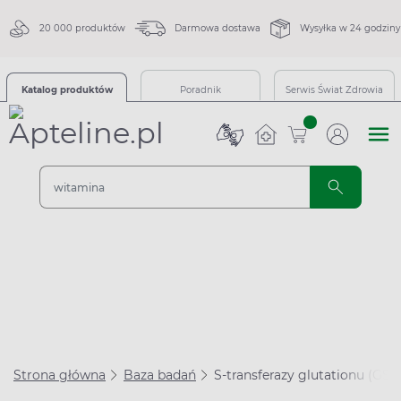
20 000 produktów
Darmowa dostawa
Wysyłka w 24 godziny
Katalog produktów
Poradnik
Serwis Świat Zdrowia
sztuk
Strona główna
Baza badań
S-transferazy glutationu (GS