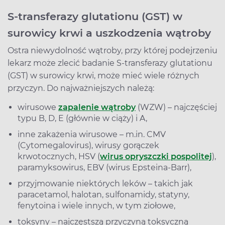
S-transferazy glutationu (GST) w
surowicy krwi a uszkodzenia wątroby
Ostra niewydolność wątroby, przy której podejrzeniu
lekarz może zlecić badanie S-transferazy glutationu
(GST) w surowicy krwi, może mieć wiele różnych
przyczyn. Do najważniejszych należą:
wirusowe
zapalenie wątroby
(WZW) – najczęściej
typu B, D, E (głównie w ciąży) i A,
inne zakażenia wirusowe – m.in. CMV
(Cytomegalovirus), wirusy gorączek
krwotocznych, HSV (
wirus opryszczki pospolitej
),
paramyksowirus, EBV (wirus Epsteina-Barr),
przyjmowanie niektórych leków – takich jak
paracetamol, halotan, sulfonamidy, statyny,
fenytoina i wiele innych, w tym ziołowe,
toksyny – najczęstszą przyczyną toksyczną