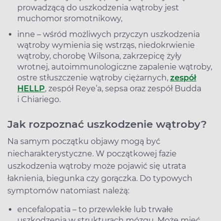
prowadzącą do uszkodzenia wątroby jest
muchomor sromotnikowy,
inne – wśród możliwych przyczyn uszkodzenia
wątroby wymienia się wstrząs, niedokrwienie
wątroby, chorobę Wilsona, zakrzepicę żyły
wrotnej, autoimmunologiczne zapalenie wątroby,
ostre stłuszczenie wątroby ciężarnych,
zespół
HELLP
, zespół Reye’a, sepsa oraz zespół Budda
i Chiariego.
Jak rozpoznać uszkodzenie wątroby?
Na samym początku objawy mogą być
niecharakterystyczne. W początkowej fazie
uszkodzenia wątroby może pojawić się utrata
łaknienia, biegunka czy gorączka. Do typowych
symptomów natomiast należą:
encefalopatia – to przewlekłe lub trwałe
uszkodzenia w strukturach mózgu. Może mieć