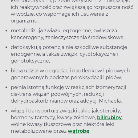
ksenobiotykami, przede wszystkim zmniejszając
ich reaktywność oraz zwiększając rozpuszczalność
w wodzie, co wspomaga ich usuwanie z
organizmu,
metabolizują związki egzogenne, zwłaszcza
kancerogeny, zanieczyszczenia środowiskowe,
detoksykują potencjalnie szkodliwe substancje
endogenne, a także związki cytotoksyczne i
genotoksyczne,
biorą udział w degradacji nadtlenków lipidowych
generowanych podczas peroksydacji lipidów,
pełnią istotną funkcję w reakcjach izomeryzacji
cis-trans wiązań podwójnych, redukcji
dehydroaskorbinianów oraz addycji Michaela,
wiążą i transportują związki takie jak steroidy,
hormony tarczycy, kwasy żółciowe,
bilirubiny
,
wolne kwasy tłuszczowe oraz niektóre leki
metabolizowane przez
wątrobę
.