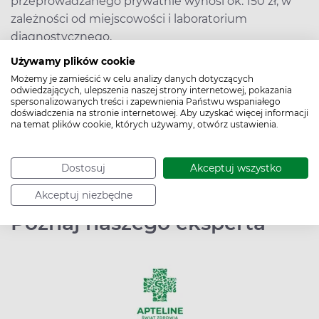
przeprowadzanego prywatnie wynosi ok. 150 zł, w
zależności od miejscowości i laboratorium
diagnostycznego.
Używamy plików cookie
>> Mocznik - na czym polega badanie?
Możemy je zamieścić w celu analizy danych dotyczących
Przygotowanie i interpretacja wyników
odwiedzających, ulepszenia naszej strony internetowej, pokazania
spersonalizowanych treści i zapewnienia Państwu wspaniałego
doświadczenia na stronie internetowej. Aby uzyskać więcej informacji
na temat plików cookie, których używamy, otwórz ustawienia.
Data dodania: 21.05.2023
Dostosuj
Akceptuj wszystko
Podziel się:
Akceptuj niezbędne
Poznaj naszego eksperta