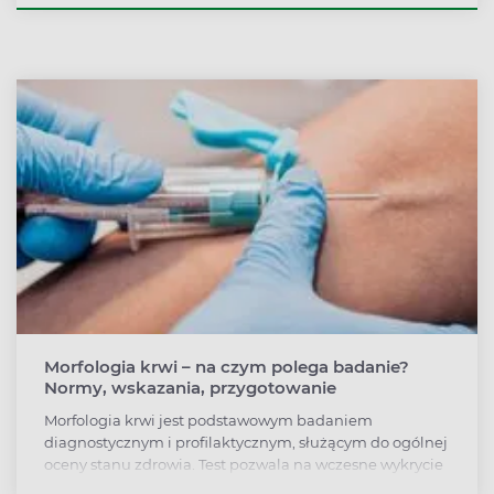
jelita do komórek i narządów, gdzie są używane bądź
magazynowane. Czym może być spowodowany wzrost
stężenia lipoproteiny? Do przyczyn patologicznych
wartości zaliczana jest hipercholesterolemia rodzinna,
niedobór estrogenów, niekontrolowana cukrzyca bądź
niedoczynność tarczycy. Niedobór cząsteczki
współwystępuje natomiast z przewlekłą niewydolnością
nerek.
Morfologia krwi – na czym polega badanie?
Normy, wskazania, przygotowanie
Morfologia krwi jest podstawowym badaniem
diagnostycznym i profilaktycznym, służącym do ogólnej
oceny stanu zdrowia. Test pozwala na wczesne wykrycie
chorób takich jak niedokrwistość, stan zapalny,