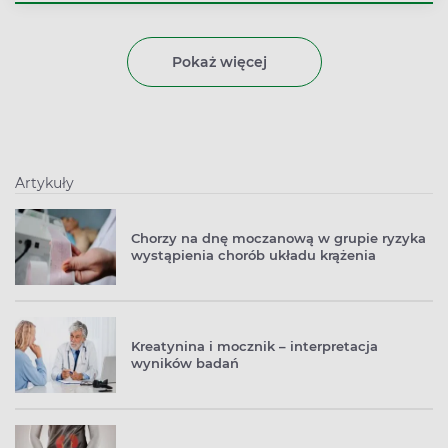
białaczka i zaburzenia odporności. W czasie morfologii
analizie poddawane są zawarte w krwi elementy
morfotyczne – erytrocyty, leukocyty i trombocyty. Pełna
Pokaż więcej
wersja badania wzbogacona jest o opis tzw. wskaźników
czerwonokrwinkowych. Należą do nich m.in. MCV, MCH,
MCHC i MPV. Wyłącznie na podstawie wyników badania
diagnozowana jest anemia, którą wyróżnia zmniejszony
poziom hemoglobiny w organizmie.
Artykuły
Chorzy na dnę moczanową w grupie ryzyka
wystąpienia chorób układu krążenia
Kreatynina i mocznik – interpretacja
wyników badań