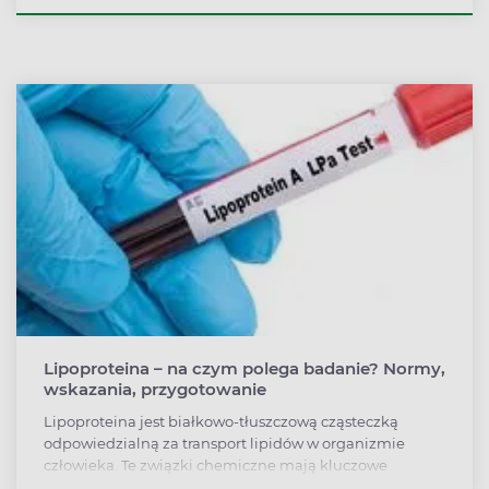
trzustkowa. Podstawowym zadaniem lipazy jest rozkład
triglicerydów pokarmowych do glicerolu oraz kwasów
tłuszczowych. Oznaczenie poziomu lipazy wskazane
jest w przypadku podejrzenia ostrego bądź
przewlekłego zapalenia trzustki, a nawet nowotworu
tego narządu. Objawy niedoboru lipazy to m.in.
epizodyczne bóle brzucha, zmiany skórne (żółtaki) oraz
nawracające zapalenia trzustki.
Lipoproteina – na czym polega badanie? Normy,
wskazania, przygotowanie
Lipoproteina jest białkowo-tłuszczową cząsteczką
odpowiedzialną za transport lipidów w organizmie
człowieka. Te związki chemiczne mają kluczowe
znaczenie w przenoszeniu cholesterolu i triglicerydów z