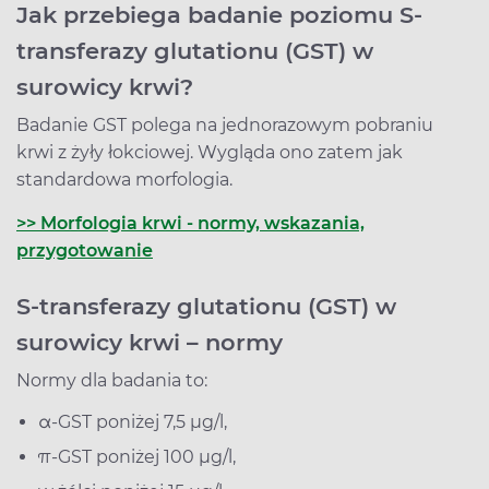
Jak przebiega badanie poziomu S-
transferazy glutationu (GST) w
surowicy krwi?
Badanie GST polega na jednorazowym pobraniu
krwi z żyły łokciowej. Wygląda ono zatem jak
standardowa morfologia.
>> Morfologia krwi - normy, wskazania,
przygotowanie
S-transferazy glutationu (GST) w
surowicy krwi – normy
Normy dla badania to:
α-GST poniżej 7,5 µg/l,
π-GST poniżej 100 µg/l,