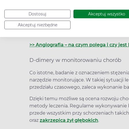
zbyt szybkiego powstawania skrzepów. Taki
zakrzepicy, dlatego badanie D-dimerów jes
Dostosuj
Akceptuj wszystko
Oznaczenie stężenia D-dimerów we krwi m
Akceptuj niezbędne
istnieje podejrzenie zatorowości płucnej lu
wewnątrznaczyniowego.
>> Angiografia – na czym polega i czy jest
D-dimery w monitorowaniu chorób
Co istotne, badanie z oznaczeniem stężenia
narzędzie monitorujące. W takiej sytuacji l
przedziału czasowego, zaleca wykonanie 
Dzięki temu możliwe są ocena rozwoju chor
metody leczenia. Regularne wykonywanie b
przede wszystkim przy schorzeniach takic
oraz
zakrzepica żył głębokich
.