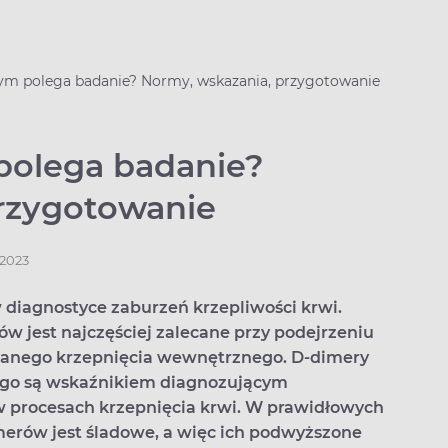
ym polega badanie? Normy, wskazania, przygotowanie
polega badanie?
rzygotowanie
.2023
diagnostyce zaburzeń krzepliwości krwi.
w jest najczęściej zalecane przy podejrzeniu
sianego krzepnięcia wewnętrznego. D-dimery
tego są wskaźnikiem diagnozującym
 w procesach krzepnięcia krwi. W prawidłowych
merów jest śladowe, a więc ich podwyższone