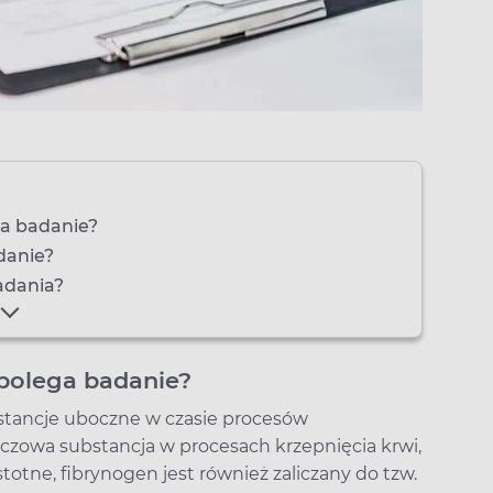
ga badanie?
danie?
adania?
 polega badanie?
stancje uboczne w czasie procesów
czowa substancja w procesach krzepnięcia krwi,
istotne, fibrynogen jest również zaliczany do tzw.