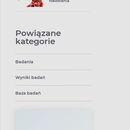
rokowania
Powiązane
kategorie
Badania
Wyniki badań
Baza badań