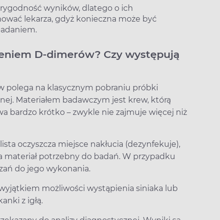
arygodność wyników, dlatego o ich
mować lekarza, gdyż konieczna może być
 badaniem.
zeniem D-dimerów? Czy występują
w polega na klasycznym pobraniu próbki
yjnej. Materiałem badawczym jest krew, którą
rwa bardzo krótko – zwykle nie zajmuje więcej niż
sta oczyszcza miejsce nakłucia (dezynfekuje),
ra materiał potrzebny do badań. W przypadku
zań do jego wykonania.
wyjątkiem możliwości wystąpienia siniaka lub
nki z igłą.