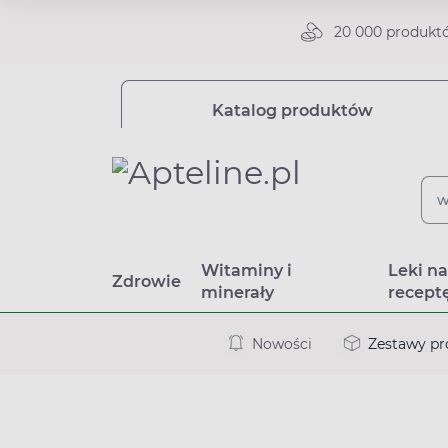
20 000 produkt
Katalog produktów
Witaminy i
Leki n
Zdrowie
minerały
recept
Nowości
Zestawy p