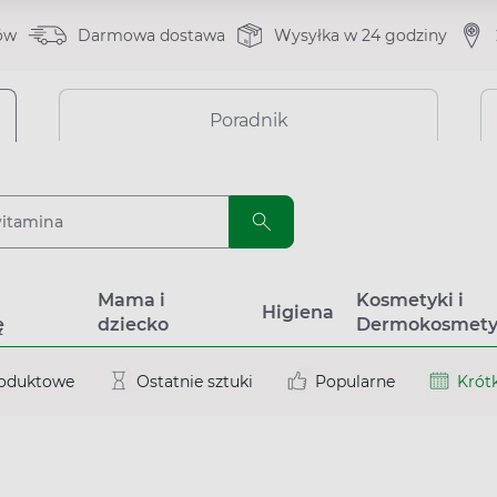
ów
Darmowa dostawa
Wysyłka w 24 godziny
Poradnik
a
Mama i
Kosmetyki i
Higiena
ę
dziecko
Dermokosmety
roduktowe
Ostatnie sztuki
Popularne
Krótk