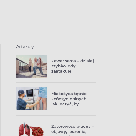
Artykuły
Zawał serca – działaj
szybko, gdy
zaatakuje
Miażdżyca tętnic
kończyn dolnych −
jak leczyć, by
uniknąć powikłań
Zatorowość płucna –
objawy, leczenie,