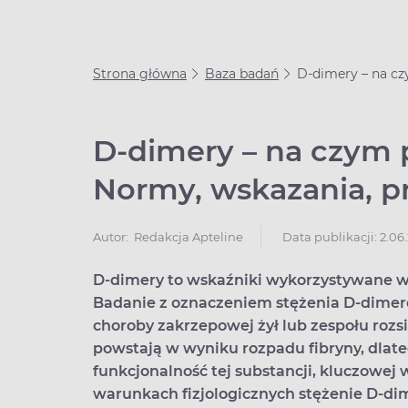
Strona główna
Baza badań
D-dimery – na cz
D-dimery – na czym 
Normy, wskazania, p
Data publikacji: 2.06
Autor:
Redakcja Apteline
D-dimery to wskaźniki wykorzystywane w 
Badanie z oznaczeniem stężenia D-dimeró
choroby zakrzepowej żył lub zespołu roz
powstają w wyniku rozpadu fibryny, dla
funkcjonalność tej substancji, kluczowej
warunkach fizjologicznych stężenie D-di