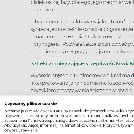
białek ostrej fazy, dlatego jego nadmiar w
organizmie.
Fibrynogen jest traktowany jako „trzon” pr
synteza jednocześnie oznacza pogorszenie
oznaczeniem stężenia D-dimerów jest pomo
fibrynogenu. Pozwala także zróżnicować prz
badanie zaleca się przy podejrzeniu zakrzep
>> Leki zmniejszające krzepliwość krwi. K
Wysokie stężenie D-dimerów we krwi ma du
interpretowane jako nadmierna krzepliwość 
z ryzykiem powstawania zakrzepów, stąd di
oznaczeniem stężenia D-dimerów we krwi p
Używamy plików cookie
diagnostycznych.
Możemy je zamieścić w celu analizy danych dotyczących odwiedzającyc
ulepszenia naszej strony internetowej, pokazania spersonalizowanych tre
D-dimery – kiedy należy wykon
zapewnienia Państwu wspaniałego doświadczenia na stronie internetow
Aby uzyskać więcej informacji na temat plików cookie, których używam
otwórz ustawienia.
Wskazaniem do wykonania badania jest pode