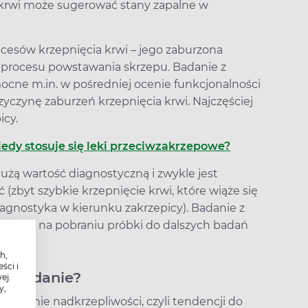
e krwi może sugerować stany zapalne w
ocesów krzepnięcia krwi – jego zaburzona
 procesu powstawania skrzepu. Badanie z
cne m.in. w pośredniej ocenie funkcjonalności
yczynę zaburzeń krzepnięcia krwi. Najczęściej
icy.
iedy stosuje się leki przeciwzakrzepowe?
żą wartość diagnostyczną i zwykle jest
(zbyt szybkie krzepnięcie krwi, które wiąże się
agnostyka w kierunku zakrzepicy). Badanie z
olega na pobraniu próbki do dalszych badań
h,
ści i
ać badanie?
ej.
y,
jrzenie nadkrzepliwości, czyli tendencji do