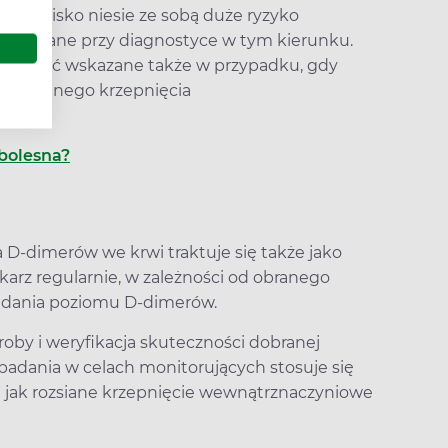
e zjawisko niesie ze sobą duże ryzyko
t zalecane przy diagnostyce w tym kierunku.
oże być wskazane także w przypadku, gdy
b rozsianego krzepnięcia
 bolesna?
 D-dimerów we krwi traktuje się także jako
ekarz regularnie, w zależności od obranego
badania poziomu D-dimerów.
oby i weryfikacja skuteczności dobranej
adania w celach monitorujących stosuje się
h jak rozsiane krzepnięcie wewnątrznaczyniowe