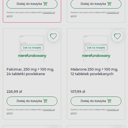
Dodaj do koszyka Ibuprom Max Sprint, 40 kapsułek miękk
Dodaj do kosz
Dodaj do koszyka
Dodaj do koszyka
Podana cena jest ceną maksymalną.
Dowiedz się
Podana cena jest ceną maksymalną.
Dowiedz się
więcej
więcej
nierefundowany
nierefundowany
Falcimar, 250 mg + 100 mg,
Malarone 250 mg + 100 mg,
24 tabletki powlekane
12 tabletek powlekanych
(Import równoległy
Allpharm)
226,99 zł
107,99 zł
Dodaj do koszyka Falcimar, 250 mg + 100 mg, 24 tabletki
Dodaj do kosz
Dodaj do koszyka
Dodaj do koszyka
Podana cena jest ceną maksymalną.
Dowiedz się
Podana cena jest ceną maksymalną.
Dowiedz się
więcej
więcej