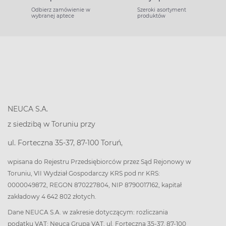
Odbierz zamówienie w
Szeroki asortyment
wybranej aptece
produktów
NEUCA S.A.
z siedzibą w Toruniu przy
ul. Forteczna 35-37, 87-100 Toruń,
wpisana do Rejestru Przedsiębiorców przez Sąd Rejonowy w
Toruniu, VII Wydział Gospodarczy KRS pod nr KRS:
0000049872, REGON 870227804, NIP 8790017162, kapitał
zakładowy 4 642 802 złotych.
Dane NEUCA S.A. w zakresie dotyczącym: rozliczania
podatku VAT: Neuca Grupa VAT, ul. Forteczna 35-37, 87-100