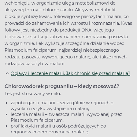
wchłonięciu w organizmie ulega metabolizmowi do
aktywnej formy – chloroguanilu. Aktywny metabolit
blokuje syntezę kwasu foliowego w pasożytach malarii, co
prowadzi do zahamowania ich wzrostu i rozmnażania. Kwas
foliowy jest niezbędny do produkcji DNA, więc jego
blokowanie skutkuje zatrzymaniem namnażania pasożyta
w organizmie. Lek wykazuje szczególne działanie wobec
Plasmodium falciparum, najbardziej niebezpiecznego
rodzaju pasożyta wywołującego malarię, ale także innych
rodzajów pasożytów malarii.
>>
Objawy i leczenie malarii. Jak chronić się przed malarią?
Chlorowodorek proguanilu – kiedy stosować?
Lek jest stosowany w celu:
zapobiegania malarii – szczególnie w rejonach o
wysokim ryzyku wystąpienia malarii,
leczenia malarii – zwłaszcza malarii wywołanej przez
Plasmodium falciparum,
profilaktyki malarii u osób podróżujących do
regionów endemicznymi na malarię.