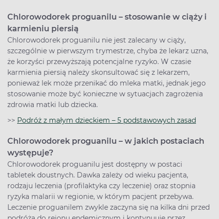
Chlorowodorek proguanilu – stosowanie w ciąży i
karmieniu piersią
Chlorowodorek proguanilu nie jest zalecany w ciąży,
szczególnie w pierwszym trymestrze, chyba że lekarz uzna,
że korzyści przewyższają potencjalne ryzyko. W czasie
karmienia piersią należy skonsultować się z lekarzem,
ponieważ lek może przenikać do mleka matki, jednak jego
stosowanie może być konieczne w sytuacjach zagrożenia
zdrowia matki lub dziecka.
>>
Podróż z małym dzieckiem – 5 podstawowych zasad
Chlorowodorek proguanilu – w jakich postaciach
występuje?
Chlorowodorek proguanilu jest dostępny w postaci
tabletek doustnych. Dawka zależy od wieku pacjenta,
rodzaju leczenia (profilaktyka czy leczenie) oraz stopnia
ryzyka malarii w regionie, w którym pacjent przebywa.
Leczenie proguanilem zwykle zaczyna się na kilka dni przed
podróżą do rejonu endemicznym i kontynuuje przez