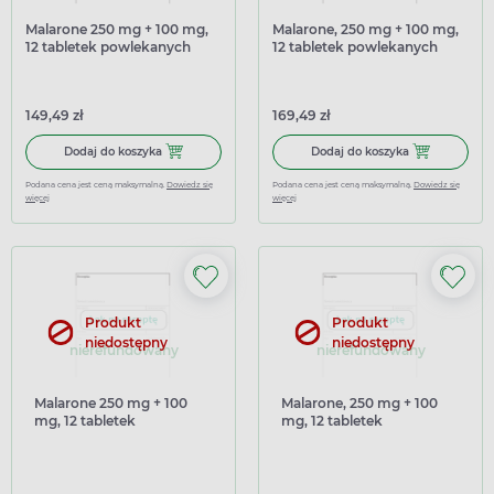
Malarone 250 mg + 100 mg,
Malarone, 250 mg + 100 mg,
12 tabletek powlekanych
12 tabletek powlekanych
(import równoległy Inpharm)
149,49 zł
169,49 zł
Dodaj do koszyka Malarone 250 mg + 100 mg, 12 tabletek
Dodaj do kosz
Dodaj do koszyka
Dodaj do koszyka
Podana cena jest ceną maksymalną.
Dowiedz się
Podana cena jest ceną maksymalną.
Dowiedz się
więcej
więcej
Produkt
Produkt
niedostępny
niedostępny
nierefundowany
nierefundowany
Malarone 250 mg + 100
Malarone, 250 mg + 100
mg, 12 tabletek
mg, 12 tabletek
powlekanych (import
powlekanych (import
równoległy Delfarma)
równoległy Delfarma)