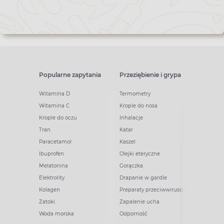
Popularne zapytania
Przeziębienie i grypa
Witamina D
Termometry
Witamina C
Krople do nosa
Krople do oczu
Inhalacje
Tran
Katar
Paracetamol
Kaszel
Ibuprofen
Olejki eteryczne
Melatonina
Gorączka
Elektrolity
Drapanie w gardle
Kolagen
Preparaty przeciwwirusowe
Zatoki
Zapalenie ucha
Woda morska
Odporność