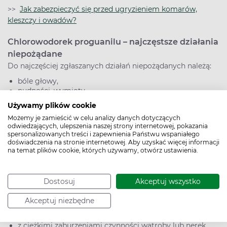
>>
Jak zabezpieczyć się przed ugryzieniem komarów,
kleszczy i owadów?
Chlorowodorek proguanilu – najczęstsze działania
niepożądane
Do najczęściej zgłaszanych działań niepożądanych należą:
bóle głowy,
nudności, wymioty,
wysypka skórna,
Używamy plików cookie
zawroty głowy,
Możemy je zamieścić w celu analizy danych dotyczących
zwiększenie aktywności enzymów wątrobowych.
odwiedzających, ulepszenia naszej strony internetowej, pokazania
spersonalizowanych treści i zapewnienia Państwu wspaniałego
Rzadziej mogą wystąpić:
doświadczenia na stronie internetowej. Aby uzyskać więcej informacji
na temat plików cookie, których używamy, otwórz ustawienia.
zaburzenia żołądkowo-jelitowe (np. bóle brzucha),
zawroty głowy lub uczucie zmęczenia,
zmiany w obrazie krwi (np. leukopenia).
Dostosuj
Akceptuj wszystko
Chlorowodorek proguanilu jest przeciwwskazany u
pacjentów:
Akceptuj niezbędne
z nadwrażliwością na substancję czynną,
z ciężkimi zaburzeniami czynności wątroby lub nerek,