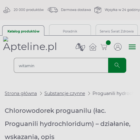
20 000 produktów
Darmowa dostawa
Wysyłka w 24 godziny
Katalog produktów
Poradnik
Serwis Świat Zdrowia
sztuk
Strona główna
Substancje czynne
Proguanili hydrochl
Chlorowodorek proguanilu (łac.
Proguanili hydrochloridum) – działanie,
wskazania, opis