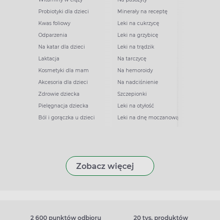
Probiotyki dla dzieci
Minerały na receptę
Kwas foliowy
Leki na cukrzycę
Odparzenia
Leki na grzybicę
Na katar dla dzieci
Leki na trądzik
Laktacja
Na tarczycę
Kosmetyki dla mam
Na hemoroidy
Akcesoria dla dzieci
Na nadciśnienie
Zdrowie dziecka
Szczepionki
Pielęgnacja dziecka
Leki na otyłość
Ból i gorączka u dzieci
Leki na dnę moczanową
Zobacz więcej
2 600 punktów odbioru
20 tys. produktów