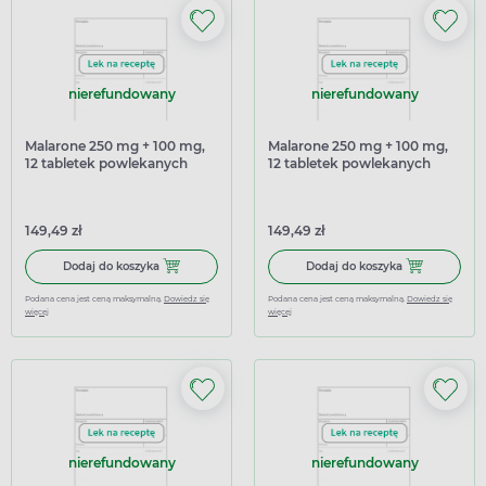
nierefundowany
nierefundowany
Malarone 250 mg + 100 mg,
Malarone 250 mg + 100 mg,
12 tabletek powlekanych
12 tabletek powlekanych
(import równoległy
(import równoległy
Delfarma)
Pharmapoint)
149,49 zł
149,49 zł
Dodaj do koszyka Malarone 250 mg + 100 mg, 12 tabletek
Dodaj do kosz
Dodaj do koszyka
Dodaj do koszyka
Podana cena jest ceną maksymalną.
Dowiedz się
Podana cena jest ceną maksymalną.
Dowiedz się
więcej
więcej
nierefundowany
nierefundowany