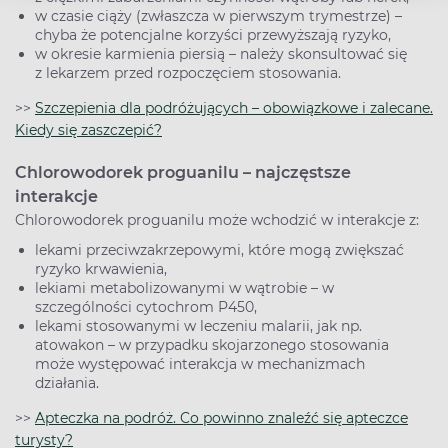
w czasie ciąży (zwłaszcza w pierwszym trymestrze) –
chyba że potencjalne korzyści przewyższają ryzyko,
w okresie karmienia piersią – należy skonsultować się
z lekarzem przed rozpoczęciem stosowania.
>>
Szczepienia dla podróżujących – obowiązkowe i zalecane.
Kiedy się zaszczepić?
Chlorowodorek proguanilu – najczęstsze
interakcje
Chlorowodorek proguanilu może wchodzić w interakcje z:
lekami przeciwzakrzepowymi, które mogą zwiększać
ryzyko krwawienia,
lekiami metabolizowanymi w wątrobie – w
szczególności cytochrom P450,
lekami stosowanymi w leczeniu malarii, jak np.
atowakon – w przypadku skojarzonego stosowania
może występować interakcja w mechanizmach
działania.
>>
Apteczka na podróż. Co powinno znaleźć się apteczce
turysty?