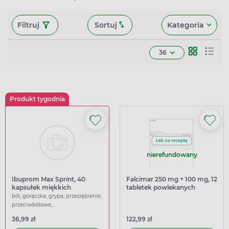
Filtruj
Sortuj
Kategoria
36
Produkt tygodnia
nierefundowany
Ibuprom Max Sprint, 40
Falcimar 250 mg + 100 mg, 12
kapsułek miękkich
tabletek powlekanych
ból, gorączka, grypa, przeziębienie,
przeciwbólowe,
przeciwgorączkowe
36,99 zł
122,99 zł