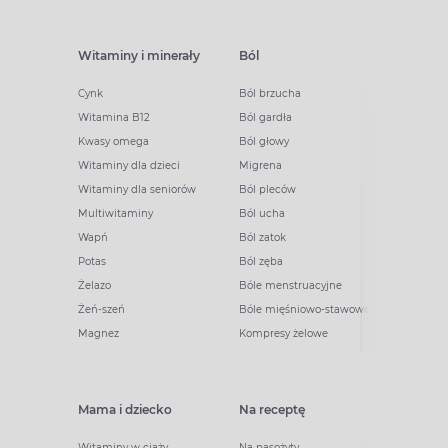
Witaminy i minerały
Ból
Cynk
Ból brzucha
Witamina B12
Ból gardła
Kwasy omega
Ból głowy
Witaminy dla dzieci
Migrena
Witaminy dla seniorów
Ból pleców
Multiwitaminy
Ból ucha
Wapń
Ból zatok
Potas
Ból zęba
Żelazo
Bóle menstruacyjne
Żeń-szeń
Bóle mięśniowo-stawowe
Magnez
Kompresy żelowe
Mama i dziecko
Na receptę
Witaminy w ciąży
Na pasożyty