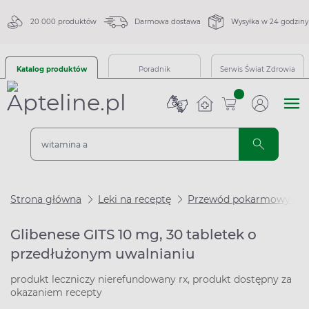
20 000 produktów
Darmowa dostawa
Wysyłka w 24 godziny
Katalog produktów
Poradnik
Serwis Świat Zdrowia
sztuk
Strona główna
Leki na receptę
Przewód pokarmowy i m
Glibenese GITS 10 mg, 30 tabletek o
przedłużonym uwalnianiu
produkt leczniczy nierefundowany rx, produkt dostępny za
okazaniem recepty