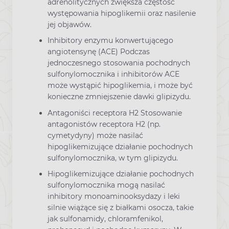
adrenolitycznych zwiększa częstość
występowania hipoglikemii oraz nasilenie
jej objawów.
Inhibitory enzymu konwertującego
angiotensynę (ACE) Podczas
jednoczesnego stosowania pochodnych
sulfonylomocznika i inhibitorów ACE
może wystąpić hipoglikemia, i może być
konieczne zmniejszenie dawki glipizydu.
Antagoniści receptora H2 Stosowanie
antagonistów receptora H2 (np.
cymetydyny) może nasilać
hipoglikemizujące działanie pochodnych
sulfonylomocznika, w tym glipizydu.
Hipoglikemizujące działanie pochodnych
sulfonylomocznika mogą nasilać
inhibitory monoaminooksydazy i leki
silnie wiążące się z białkami osocza, takie
jak sulfonamidy, chloramfenikol,