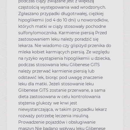
podczas ciąży związane jest z większą
częstością występowania wad wrodzonych.
Zgłaszano przypadki długotrwałej, ciężkiej
hipoglikemii (od 4 do 10 dni) u noworodków,
których matki w ciąży stosowały pochodne
sulfonylomocznika. Karmienie piersią Przed
zastosowaniem leku należy poradzić się
lekarza. Nie wiadomo czy glipizyd przenika do
mleka kobiet karmiących piersią. Ze względu
na ryzyko wystąpienia hipoglikemii u dziecka,
podczas stosowania leku Glibenese GITS
należy przerwać karmienie piersią lub
odstawić lek, biorąc pod uwagę znaczenie
leku dla matki. Jeżeli stosowanie leku
Glibenese GITS zostanie przerwane, a sama
dieta zastosowana w celu kontrolowania
stężenia glukozy we krwi jest
niewystarczająca, w takim przypadku lekarz
rozważy potrzebę leczenia insuliną.
Prowadzenie pojazdów i obsługiwanie
maszyn Nie badano wpływu leku Glibenese