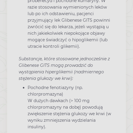
probenecyd i pochodne kumaryny. W
razie stosowania wymienionych leków
lub po ich odstawieniu, pacjenci
przyjmujący lek Glibenese GITS powinni
zwrócić się do lekarza, jeżeli wystąpią u
nich jakiekolwiek niepokojące objawy
mogące świadczyć o hipoglikemii (lub
utracie kontroli glikemii).
Substancje, które stosowane jednocześnie z
Glibenese GITS mogą prowadzić do
wystąpienia hiperglikemii (nadmiernego
stężenia glukozy we krwi):
Pochodne fenotiazyny (np.
chlorpromazyna)
W dużych dawkach (> 100 mg
chlorpromazyny na dobę) powodują
zwiększenie stężenia glukozy we krwi (w
wyniku zmniejszenia wydzielania
insuliny).