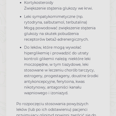
Kortykosteroidy
Zwiększenie stężenia glukozy we krwi.
Leki sympatykomimetyczne (np.
rytodryna, salbutamol, terbutalina)
Mogą powodować zwiększenie stężenia
glukozy na skutek pobudzenia
receptorów beta2-adrenergicznych.
Do leków, które mogą wywołać
hiperglikemię i prowadzić do utraty
kontroli glikemii należą: niektóre leki
moczopędne, w tym tiazydowe, leki
stosowane w leczeniu chorób tarczycy,
estrogeny, progestageny, doustne środki
antykoncepcyjne, fenytoina, kwas
nikotynowy, antagoniści kanału
wapniowego i izoniazyd.
Po rozpoczęciu stosowania powyższych
leków (lub po ich odstawieniu) pacjenci
przyjmujący glipizyd powinni zwrócić się do