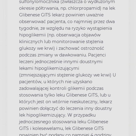
sulfonylomocznika (zwłaszcza o wydłużonym
okresie półtrwania, np. chlorpropamid) na lek
Glibenese GITS lekarz powinien uważnie
obserwować pacjenta, co najmniej przez dwa
tygodnie, ze względu na ryzyko wystąpienia
hipoglikemii (np. obserwacja objawów
klinicznych lub monitorowanie stężenia
glukozy we krwi) i zachować ostrożność
podczas zmiany w dawkowaniu. Pacjenci
leczeni jednocześnie innymi doustnymi
lekami hipoglikemizującymi
(zmniejszającymi stężenie glukozy we krwi) U
pacjentów, u których nie uzyskano
zadowalającej kontroli glikemii podczas
stosowania tylko leku Glibenese GITS, lub u
których jest on wtórnie nieskuteczny, lekarz
powinien dołączyć do leczenia inny doustny
lek hipoglikemizujący. W przypadku
jednoczesnego stosowania leku Glibenese
GITS i kolesewelamu, lek Glibenese GITS
powinien być podany co namniej 4 godziny