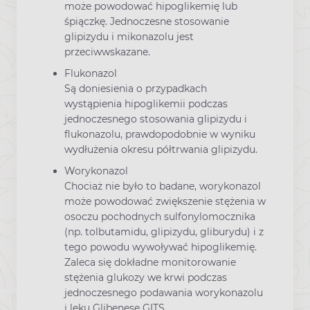
może powodować hipoglikemię lub
śpiączkę. Jednoczesne stosowanie
glipizydu i mikonazolu jest
przeciwwskazane.
Flukonazol
Są doniesienia o przypadkach
wystąpienia hipoglikemii podczas
jednoczesnego stosowania glipizydu i
flukonazolu, prawdopodobnie w wyniku
wydłużenia okresu półtrwania glipizydu.
Worykonazol
Chociaż nie było to badane, worykonazol
może powodować zwiększenie stężenia w
osoczu pochodnych sulfonylomocznika
(np. tolbutamidu, glipizydu, gliburydu) i z
tego powodu wywoływać hipoglikemię.
Zaleca się dokładne monitorowanie
stężenia glukozy we krwi podczas
jednoczesnego podawania worykonazolu
i leku Glibenese GITS.