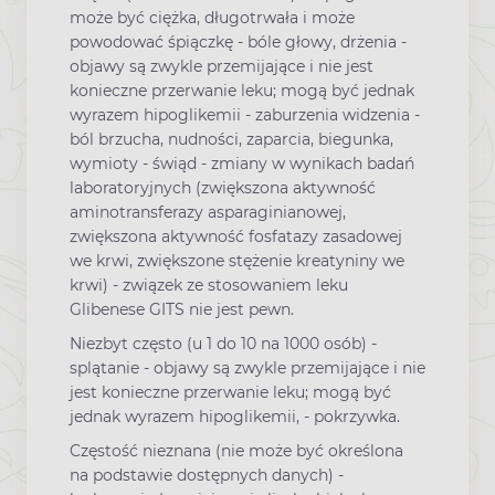
może być ciężka, długotrwała i może
powodować śpiączkę - bóle głowy, drżenia -
objawy są zwykle przemijające i nie jest
konieczne przerwanie leku; mogą być jednak
wyrazem hipoglikemii - zaburzenia widzenia -
ból brzucha, nudności, zaparcia, biegunka,
wymioty - świąd - zmiany w wynikach badań
laboratoryjnych (zwiększona aktywność
aminotransferazy asparaginianowej,
zwiększona aktywność fosfatazy zasadowej
we krwi, zwiększone stężenie kreatyniny we
krwi) - związek ze stosowaniem leku
Glibenese GITS nie jest pewn.
Niezbyt często (u 1 do 10 na 1000 osób) -
splątanie - objawy są zwykle przemijające i nie
jest konieczne przerwanie leku; mogą być
jednak wyrazem hipoglikemii, - pokrzywka.
Częstość nieznana (nie może być określona
na podstawie dostępnych danych) -