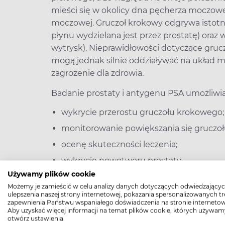
mieści się w okolicy dna pęcherza moczowe
moczowej. Gruczoł krokowy odgrywa istotną
płynu wydzielana jest przez prostatę) ora
wytrysk). Nieprawidłowości dotyczące gruc
mogą jednak silnie oddziaływać na układ 
zagrożenie dla zdrowia.
Badanie prostaty i antygenu PSA umożliwia
wykrycie przerostu gruczołu krokowego;
monitorowanie powiększania się gruczoł
ocenę skuteczności leczenia;
wykrycie nowotworu prostaty.
Używamy plików cookie
Podstawowa diagnostyka gruczołu krokowe
Możemy je zamieścić w celu analizy danych dotyczących odwiedzającyc
prostaty oraz antygenu PSA.
ulepszenia naszej strony internetowej, pokazania spersonalizowanych tre
zapewnienia Państwu wspaniałego doświadczenia na stronie internetow
Aby uzyskać więcej informacji na temat plików cookie, których używam
>> Jak dbać o prostatę? Badania, seks, di
otwórz ustawienia.