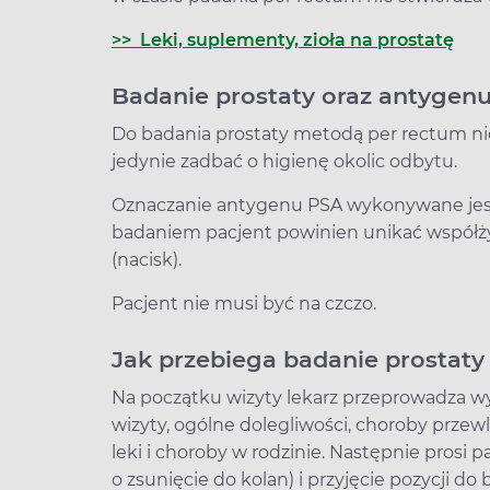
>> Leki, suplementy, zioła na prostatę
Badanie prostaty oraz antygen
Do badania prostaty metodą per rectum nie
jedynie zadbać o higienę okolic odbytu.
Oznaczanie antygenu PSA wykonywane jest 
badaniem pacjent powinien unikać współżyci
(nacisk).
Pacjent nie musi być na czczo.
Jak przebiega badanie prostaty
Na początku wizyty lekarz przeprowadza w
wizyty, ogólne dolegliwości, choroby przew
leki i choroby w rodzinie. Następnie prosi p
o zsunięcie do kolan) i przyjęcie pozycji 