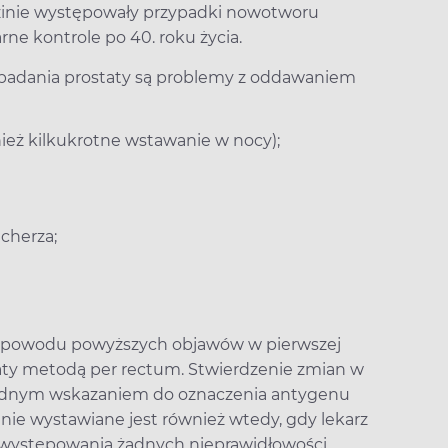
odzinie występowały przypadki nowotworu
ne kontrole po 40. roku życia.
adania prostaty są problemy z oddawaniem
eż kilkukrotne wstawanie w nocy);
cherza;
 z powodu powyższych objawów w pierwszej
aty metodą per rectum. Stwierdzenie zmian w
ględnym wskazaniem do oznaczenia antygenu
nie wystawiane jest również wtedy, gdy lekarz
a występowania żadnych nieprawidłowości.