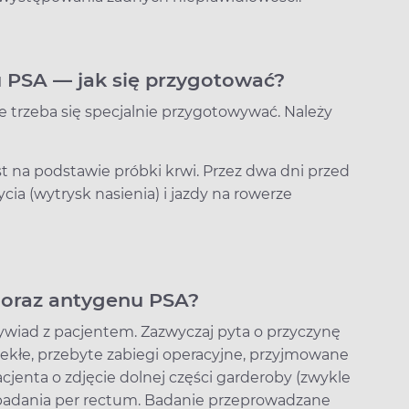
u PSA — jak się przygotować?
 trzeba się specjalnie przygotowywać. Należy
na podstawie próbki krwi. Przez dwa dni przed
a (wytrysk nasienia) i jazdy na rowerze
 oraz antygenu PSA?
ywiad z pacjentem. Zazwyczaj pyta o przyczynę
lekłe, przebyte zabiegi operacyjne, przyjmowane
acjenta o zdjęcie dolnej części garderoby (zwykle
do badania per rectum. Badanie przeprowadzane