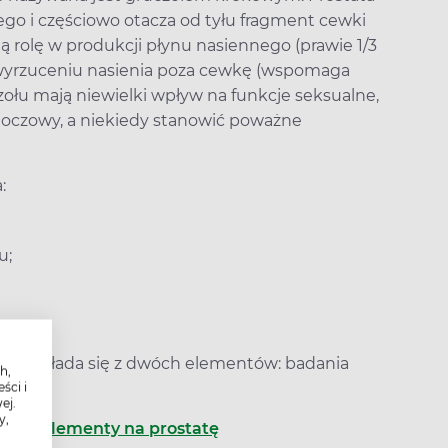
go i częściowo otacza od tyłu fragment cewki
 rolę w produkcji płynu nasiennego (prawie 1/3
z wyrzuceniu nasienia poza cewkę (wspomaga
zołu mają niewielki wpływ na funkcje seksualne,
moczowy, a niekiedy stanowić poważne
:
u;
go składa się z dwóch elementów: badania
h,
ści i
ej.
y,
eta, suplementy na prostatę