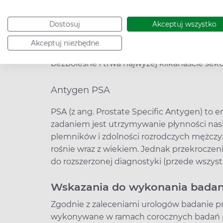
Badanie prostaty (ręczne)
Dostosuj
Akceptuj wszystko
Palpacyjne badanie prostaty przeprowadzan
Akceptuj niezbędne
lekarzowi ocenę wielkości i konsystencji g
bezbolesne i trwa najwyżej kilkanaście sek
Antygen PSA
PSA (z ang. Prostate Specific Antygen) to 
zadaniem jest utrzymywanie płynności nasi
plemników i zdolności rozrodczych mężczyzn
rośnie wraz z wiekiem. Jednak przekroczen
do rozszerzonej diagnostyki (przede wszys
Wskazania do wykonania badani
Zgodnie z zaleceniami urologów badanie p
wykonywane w ramach corocznych badań pr