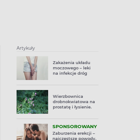
Artykuły
Zakażenia układu
moczowego – leki
na infekcje dróg
moczowych
Wierzbownica
drobnokwiatowa na
prostatę i łysienie.
Poznaj właściwości
wierzbownicy.
SPONSOROWANY
Zaburzenia erekcji –
najczęstsze powody,