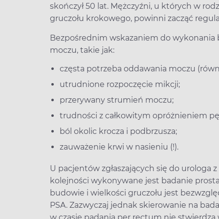
skończył 50 lat. Mężczyźni, u których w r
gruczołu krokowego, powinni zacząć regular
Bezpośrednim wskazaniem do wykonania b
moczu, takie jak:
częsta potrzeba oddawania moczu (równi
utrudnione rozpoczęcie mikcji;
przerywany strumień moczu;
trudności z całkowitym opróżnieniem pę
ból okolic krocza i podbrzusza;
zauważenie krwi w nasieniu (!).
U pacjentów zgłaszających się do urologa
kolejności wykonywane jest badanie prost
budowie i wielkości gruczołu jest bezwz
PSA. Zazwyczaj jednak skierowanie na bada
w czasie padania per rectum nie stwierdz