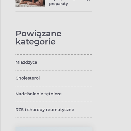
preparaty
umożliwiające
odbycie stosunku
seksualnego
Powiązane
kategorie
Miażdżyca
Cholesterol
Nadciśnienie tętnicze
RZS i choroby reumatyczne