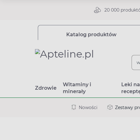
20 000 produkt
Katalog produktów
Witaminy i
Leki n
Zdrowie
minerały
recept
Nowości
Zestawy p