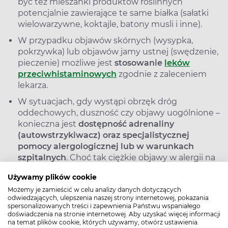
być też mieszanki produktów roślinnych
potencjalnie zawierające te same białka (sałatki
wielowarzywne, koktajle, batony musli i inne).
W przypadku objawów skórnych (wysypka,
pokrzywka) lub objawów jamy ustnej (swędzenie,
pieczenie) możliwe jest
stosowanie
leków
przeciwhistaminowych
zgodnie z zaleceniem
lekarza.
W sytuacjach, gdy wystąpi obrzęk dróg
oddechowych, duszność czy objawy uogólnione –
konieczna jest
dostępność adrenaliny
(autowstrzykiwacz) oraz specjalistycznej
pomocy alergologicznej lub w warunkach
szpitalnych
. Choć tak ciężkie objawy w alergii na
pomidory są rzadsze, nie są wykluczone.
Używamy plików cookie
Możemy je zamieścić w celu analizy danych dotyczących
Pacjentom z rozpoznaną alergią na pomidory (i na
odwiedzających, ulepszenia naszej strony internetowej, pokazania
inne alergeny pokarmowe) zaleca się regularną
spersonalizowanych treści i zapewnienia Państwu wspaniałego
doświadczenia na stronie internetowej. Aby uzyskać więcej informacji
współpracę z alergologiem i dietetykiem – w celu
na temat plików cookie, których używamy, otwórz ustawienia.