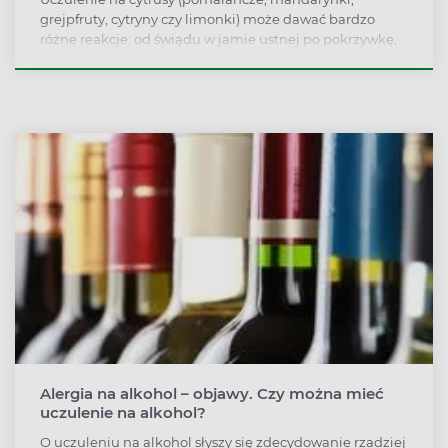
grejpfruty, cytryny czy limonki) może dawać bardzo
różne reakcje: od świądu w jamie ustnej po pokrzywkę,
ból brzucha, a czasami anafilaksję. U części osób alergii
nie wywołuje zjedzenie owocu, ale dotknięcie go lub
polanie skóry sokiem.
Alergia na alkohol – objawy. Czy można mieć
uczulenie na alkohol?
O uczuleniu na alkohol słyszy się zdecydowanie rzadziej