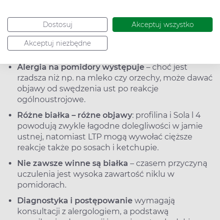
edukacji żywieniowej, ustalenia indywidualnej
strategii eliminacyjnej oraz ewentualnego
Dostosuj
Akceptuj wszystko
monitorowania tolerancji produktów.
Akceptuj niezbędne
Uczulenie na pomidory – w skrócie
Alergia na pomidory występuje
– choć jest
rzadsza niż np. na mleko czy orzechy, może dawać
objawy od swędzenia ust po reakcje
ogólnoustrojowe.
Różne białka
– różne objawy
: profilina i Sola l 4
powodują zwykle łagodne dolegliwości w jamie
ustnej, natomiast LTP mogą wywołać cięższe
reakcje także po sosach i ketchupie.
Nie zawsze winne są białka
– czasem przyczyną
uczulenia jest wysoka zawartość niklu w
pomidorach.
Diagnostyka i postępowanie
wymagają
konsultacji z alergologiem, a podstawą