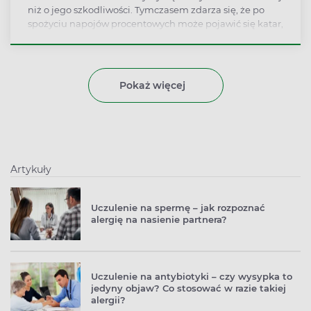
niż o jego szkodliwości. Tymczasem zdarza się, że po
spożyciu napojów procentowych może pojawić się katar,
wysypka, a nawet problemy z oddychaniem. Na czym
polega alergia na alkohol?
Pokaż więcej
Artykuły
Uczulenie na spermę – jak rozpoznać
alergię na nasienie partnera?
Uczulenie na antybiotyki – czy wysypka to
jedyny objaw? Co stosować w razie takiej
alergii?