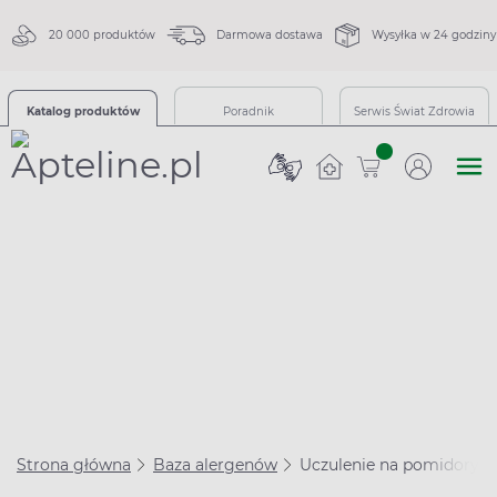
20 000 produktów
Darmowa dostawa
Wysyłka w 24 godziny
Katalog produktów
Poradnik
Serwis Świat Zdrowia
sztuk
Strona główna
Baza alergenów
Uczulenie na pomidory – 