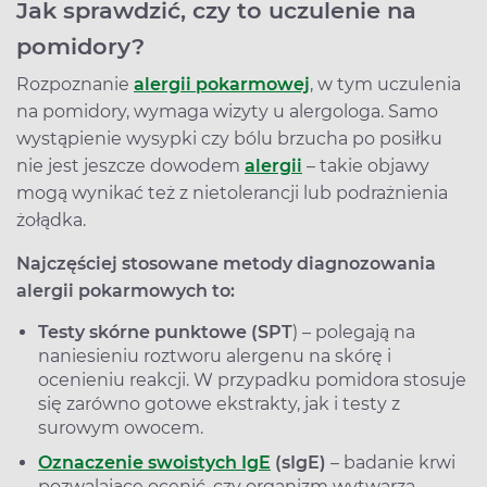
Jak sprawdzić, czy to uczulenie na
pomidory?
Rozpoznanie
alergii pokarmowej
, w tym uczulenia
na pomidory, wymaga wizyty u alergologa. Samo
wystąpienie wysypki czy bólu brzucha po posiłku
nie jest jeszcze dowodem
alergii
– takie objawy
mogą wynikać też z nietolerancji lub podrażnienia
żołądka.
Najczęściej stosowane metody diagnozowania
alergii pokarmowych to:
Testy skórne punktowe (SPT
) – polegają na
naniesieniu roztworu alergenu na skórę i
ocenieniu reakcji. W przypadku pomidora stosuje
się zarówno gotowe ekstrakty, jak i testy z
surowym owocem.
Oznaczenie swoistych IgE
(sIgE)
– badanie krwi
pozwalające ocenić, czy organizm wytwarza