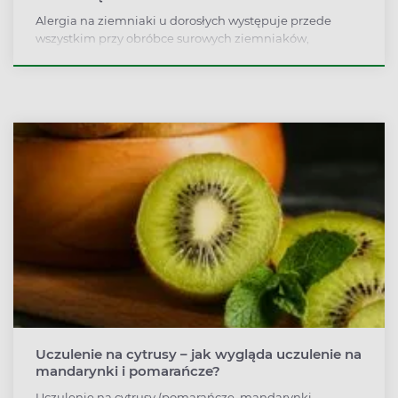
Alergia na ziemniaki u dorosłych występuje przede
wszystkim przy obróbce surowych ziemniaków,
uczulenie na ziemniaki u dzieci wiąże się za to ze
spożyciem ziemniaków gotowanych. Głównym
uczulającym składnikiem ziemniaka jest patatyna,
białko, które zachowuje właściwości alergizujące mimo
podgrzewania i trawienia.
Uczulenie na cytrusy – jak wygląda uczulenie na
mandarynki i pomarańcze?
Uczulenie na cytrusy (pomarańcze, mandarynki,