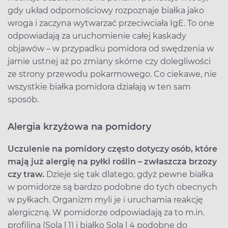
gdy układ odpornościowy rozpoznaje białka jako
wroga i zaczyna wytwarzać przeciwciała IgE. To one
odpowiadają za uruchomienie całej kaskady
objawów – w przypadku pomidora od swędzenia w
jamie ustnej aż po zmiany skórne czy dolegliwości
ze strony przewodu pokarmowego. Co ciekawe, nie
wszystkie białka pomidora działają w ten sam
sposób.
Alergia krzyżowa na pomidory
Uczulenie na pomidory często dotyczy osób, które
mają już alergię na pyłki roślin – zwłaszcza brzozy
czy traw.
Dzieje się tak dlatego, gdyż pewne białka
w pomidorze są bardzo podobne do tych obecnych
w pyłkach. Organizm myli je i uruchamia reakcję
alergiczną. W pomidorze odpowiadają za to m.in.
profilina (Sola l 1) i białko Sola l 4 podobne do