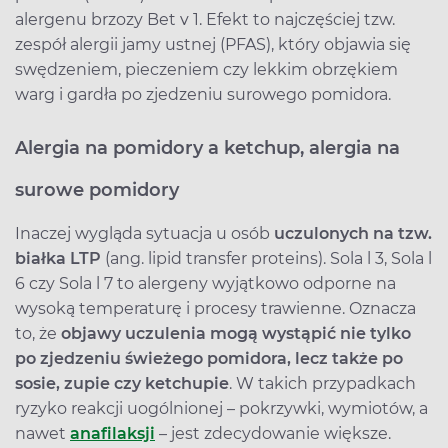
alergenu brzozy Bet v 1. Efekt to najczęściej tzw.
zespół alergii jamy ustnej (PFAS), który objawia się
swędzeniem, pieczeniem czy lekkim obrzękiem
warg i gardła po zjedzeniu surowego pomidora.
Alergia na pomidory a ketchup, alergia na
surowe pomidory
Inaczej wygląda sytuacja u osób
uczulonych na tzw.
białka LTP
(ang. lipid transfer proteins). Sola l 3, Sola l
6 czy Sola l 7 to alergeny wyjątkowo odporne na
wysoką temperaturę i procesy trawienne. Oznacza
to, że
objawy uczulenia mogą wystąpić nie tylko
po zjedzeniu świeżego pomidora, lecz także po
sosie, zupie czy ketchupie
. W takich przypadkach
ryzyko reakcji uogólnionej – pokrzywki, wymiotów, a
nawet
anafilaksji
– jest zdecydowanie większe.