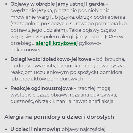
Objawy w obrębie jamy ustnej i gardła
–
swędzenie języka, pieczenie podniebienia,
mrowienie warg lub języka, obrzęk podniebienia
(szczególnie po spożyciu surowego pomidora lub
potraw z jego udziałem). Takie objawy często
wiążą się z zespołem alergii jamy ustnej (OAS) w
przebiegu
alergii krzyżowej
pyłkowo-
pokarmowej.
Dolegliwości żołądkowo-jelitowe
– ból brzucha,
nudności, wymioty, biegunka mogą towarzyszyć
reakcjom uczuleniowym po spożyciu pomidora
lub produktów pomidorowych.
Reakcje ogólnoustrojowe
– rzadziej mogą
wystąpić cięższe objawy: rozsiana pokrzywka,
duszność, obrzęk krtani, a nawet anafilaksja.
Alergia na pomidory u dzieci i dorosłych
U dzieci i niemowląt
objawy najczęściej