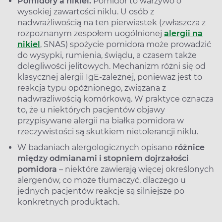
Pomidory a nikiel.
Pomidor to warzywo o
wysokiej zawartości niklu. U osób z
nadwrażliwością na ten pierwiastek (zwłaszcza z
rozpoznanym zespołem uogólnionej
alergii na
nikiel
, SNAS) spożycie pomidora może prowadzić
do wysypki, rumienia, świądu, a czasem także
dolegliwości jelitowych. Mechanizm różni się od
klasycznej alergii IgE-zależnej, ponieważ jest to
reakcja typu opóźnionego, związana z
nadwrażliwością komórkową. W praktyce oznacza
to, że u niektórych pacjentów objawy
przypisywane alergii na białka pomidora w
rzeczywistości są skutkiem nietolerancji niklu.
W badaniach alergologicznych opisano
różnice
między odmianami i stopniem dojrzałości
pomidora
– niektóre zawierają więcej określonych
alergenów, co może tłumaczyć, dlaczego u
jednych pacjentów reakcje są silniejsze po
konkretnych produktach.