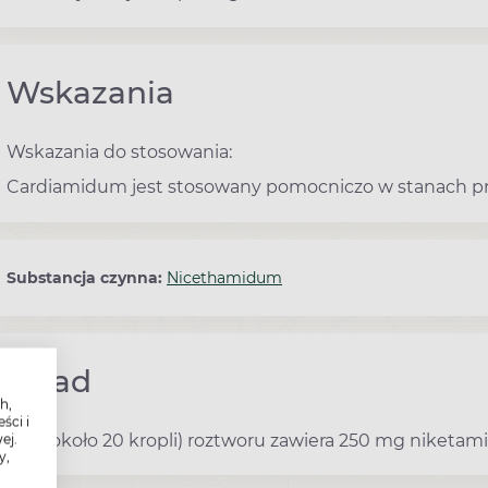
Wskazania
Wskazania do stosowania:
Cardiamidum jest stosowany pomocniczo w stanach prz
Substancja czynna:
Nicethamidum
Skład
h,
ści i
1 ml (około 20 kropli) roztworu zawiera 250 mg niketa
ej.
y,