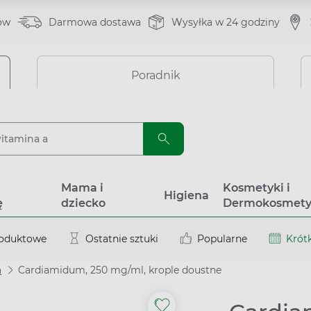
ów
Darmowa dostawa
Wysyłka w 24 godziny
Poradnik
a
Mama i
Kosmetyki i
Higiena
ę
dziecko
Dermokosmety
roduktowe
Ostatnie sztuki
Popularne
Krótk
a
Cardiamidum, 250 mg/ml, krople doustne