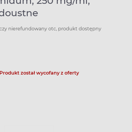
midum, 250 mg/ml,
 doustne
iczy nierefundowany otc, produkt dostępny
Produkt został wycofany z oferty