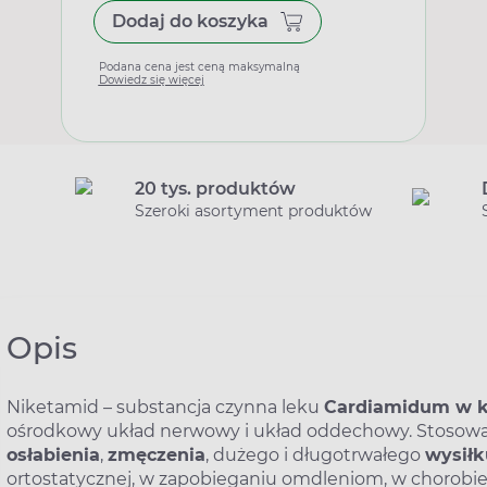
Dodaj do koszyka
Podana cena jest ceną maksymalną
Dowiedz się więcej
20 tys. produktów
Szeroki asortyment produktów
Opis
Niketamid – substancja czynna leku
Cardiamidum w k
ośrodkowy układ nerwowy i układ oddechowy. Stosow
osłabienia
,
zmęczenia
, dużego i długotrwałego
wysiłk
ortostatycznej, w zapobieganiu omdleniom, w chorobi