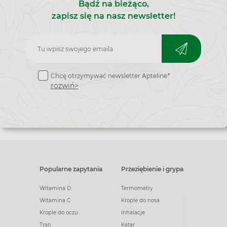
Bądź na bieżąco,
niedociśnieniu, zaburzeniom nastroju i zaburzeniom
snu. Zaniżony poziom prowadzi również do
zapisz się na nasz newsletter!
trudności z koncentracją i zwiększonego zmęczenia
w ciągu dnia.
Zapisz
do
Chcę otrzymywać newsletter Apteline
*
newslettera
rozwiń>
Popularne zapytania
Przeziębienie i grypa
Witamina D
Termometry
Witamina C
Krople do nosa
Krople do oczu
Inhalacje
Tran
Katar