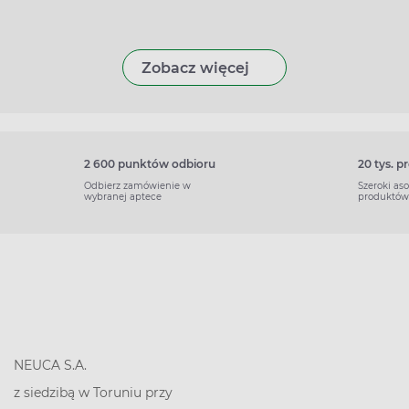
Zobacz więcej
2 600 punktów odbioru
20 tys. 
Odbierz zamówienie w
Szeroki as
wybranej aptece
produktów
NEUCA S.A.
z siedzibą w Toruniu przy