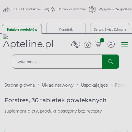
20 000 produktów
Darmowa dostawa
Wysyłka w 24 godziny
Katalog produktów
Poradnik
Serwis Świat Zdrowia
sztuk
Strona główna
Układ nerwowy
Uspokajające
Forstres
Forstres, 30 tabletek powlekanych
suplement diety, produkt dostępny bez recepty