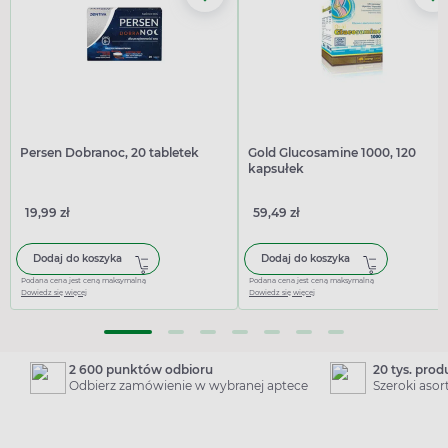
Persen Dobranoc, 20 tabletek
Gold Glucosamine 1000, 120
kapsułek
19,99 zł
59,49 zł
Dodaj do koszyka
Dodaj do koszyka
Podana cena jest ceną maksymalną
Podana cena jest ceną maksymalną
Dowiedz się więcej
Dowiedz się więcej
2 600 punktów odbioru
20 tys. pro
Odbierz zamówienie w wybranej aptece
Szeroki aso