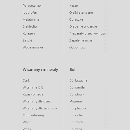
Paracetamol
Kaszel
Ibuprofen
Olejki eteryczne
Melatonina
Gorączka
Elektrolity
Drapanie w gardle
Kolagen
Preparaty przeciwwirusowe
Zatoki
Zapalenie ucha
Woda morska
Odporność
Witaminy i minerały
Ból
Cynk
Ból brzucha
Witamina B12
Ból gardła
Kwasy omega
Ból głowy
Witaminy dla dzieci
Migrena
Witaminy dla seniorów
Ból pleców
Multiwitaminy
Ból ucha
Wapń
Ból zatok
Potas
Ból zęba