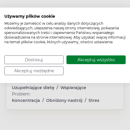
Używamy plików cookie
Cechy produktu
Możemy je zamieścić w celu analizy danych dotyczących
odwiedzających, ulepszenia naszej strony internetowej, pokazania
Typ produktu:
spersonalizowanych treści i zapewnienia Państwu wspaniałego
Suplement diety
doświadczenia na stronie internetowej. Aby uzyskać więcej informacji
na temat plików cookie, których używamy, otwórz ustawienia.
Płeć:
Dowolna
Wiek:
Dostosuj
Akceptuj wszystko
Dorosły
Obszar/Układ:
Akceptuj niezbędne
Układ nerwowy
Działanie/właściwości:
Uzupełniające dietę
/
Wspierające
Problem:
Koncentracja
/
Obniżony nastrój
/
Stres