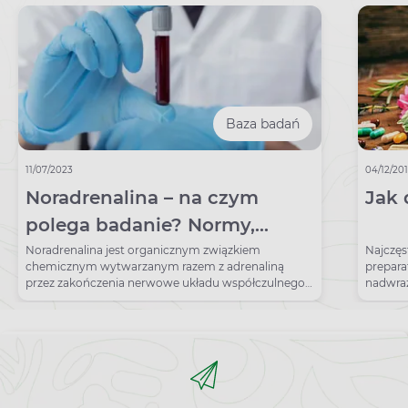
Baza badań
11/07/2023
04/12/20
Noradrenalina – na czym
Jak 
polega badanie? Normy,
wskazania, przygotowanie
Noradrenalina jest organicznym związkiem
Najczęs
chemicznym wytwarzanym razem z adrenaliną
prepara
przez zakończenia nerwowe układu współczulnego.
nadwraż
Nazywana również norepinefryną zwiększa
wątroby
pobudzenie i czujność w sytuacjach stresowych,
uruchamiając reakcję walki lub ucieczki. Hormon
usprawnia również zapamiętywanie i przypominanie
przyswojonych wcześniej informacji. Jakie są skutki
niedoboru noradrenaliny w organizmie? Niskie
stężenie hormonu może towarzyszyć tachykardii,