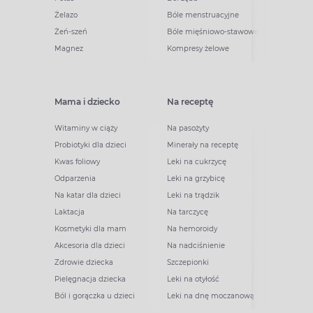
Żelazo
Bóle menstruacyjne
Żeń-szeń
Bóle mięśniowo-stawowe
Magnez
Kompresy żelowe
Mama i dziecko
Na receptę
Witaminy w ciąży
Na pasożyty
Probiotyki dla dzieci
Minerały na receptę
Kwas foliowy
Leki na cukrzycę
Odparzenia
Leki na grzybicę
Na katar dla dzieci
Leki na trądzik
Laktacja
Na tarczycę
Kosmetyki dla mam
Na hemoroidy
Akcesoria dla dzieci
Na nadciśnienie
Zdrowie dziecka
Szczepionki
Pielęgnacja dziecka
Leki na otyłość
Ból i gorączka u dzieci
Leki na dnę moczanową