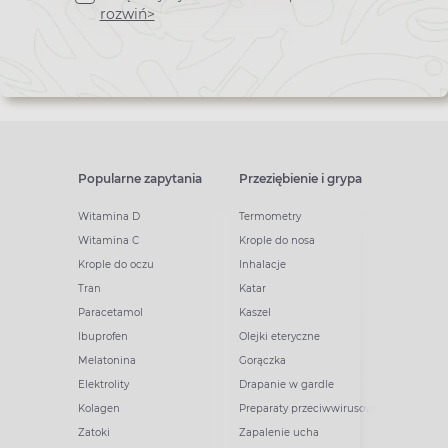
newslettera
rozwiń>
Popularne zapytania
Przeziębienie i grypa
Witamina D
Termometry
Witamina C
Krople do nosa
Krople do oczu
Inhalacje
Tran
Katar
Paracetamol
Kaszel
Ibuprofen
Olejki eteryczne
Melatonina
Gorączka
Elektrolity
Drapanie w gardle
Kolagen
Preparaty przeciwwirusowe
Zatoki
Zapalenie ucha