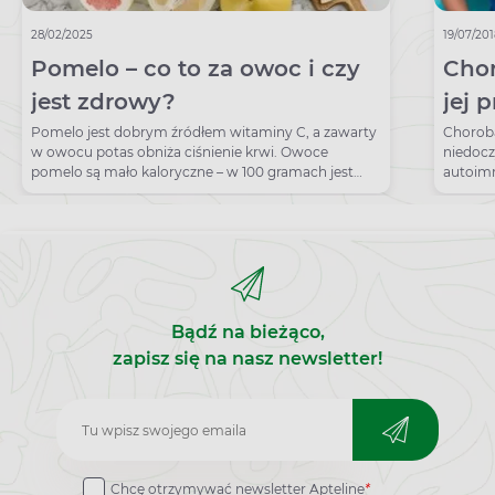
28/02/2025
19/07/20
Pomelo – co to za owoc i czy
Chor
jest zdrowy?
jej 
Pomelo jest dobrym źródłem witaminy C, a zawarty
Choroba
w owocu potas obniża ciśnienie krwi. Owoce
niedocz
pomelo są mało kaloryczne – w 100 gramach jest
autoimm
jedynie 38 kcal.
ważna je
Bądź na bieżąco,
zapisz się na nasz newsletter!
Zapisz
do
Chcę otrzymywać newsletter Apteline
*