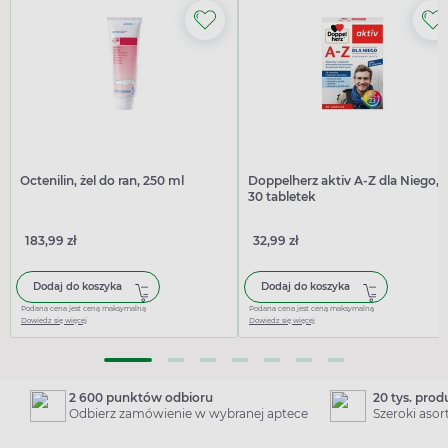
Octenilin, żel do ran, 250 ml
Doppelherz aktiv A-Z dla Niego,
30 tabletek
183,99 zł
32,99 zł
Dodaj do koszyka
Dodaj do koszyka
Podana cena jest ceną maksymalną
Podana cena jest ceną maksymalną
Dowiedz się więcej
Dowiedz się więcej
2 600 punktów odbioru
20 tys. pro
Odbierz zamówienie w wybranej aptece
Szeroki aso