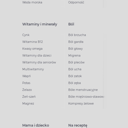
Woda morska
Odporność
Witaminy i minerały
Ból
Cynk
Ból brzucha
Witamina B12
Ból gardła
Kwasy omega
Ból głowy
Witaminy dla dzieci
Migrena
Witaminy dla seniorów
Ból pleców
Multiwitaminy
Ból ucha
Wapń
Ból zatok
Potas
Ból zęba
Żelazo
Bóle menstruacyjne
Żeń-szeń
Bóle mięśniowo-stawowe
Magnez
Kompresy żelowe
Mama i dziecko
Na receptę