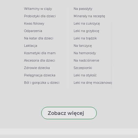
Witaminy w ciąży
Na pasożyty
Probiotyki dla dzieci
Minerały na receptę
Kwas foliowy
Leki na cukrzycę
Odparzenia
Leki na grzybicę
Na katar dla dzieci
Leki na trądzik
Laktacja
Na tarczycę
Kosmetyki dla mam
Na hemoroidy
Akcesoria dla dzieci
Na nadciśnienie
Zdrowie dziecka
Szczepionki
Pielęgnacja dziecka
Leki na otyłość
Ból i gorączka u dzieci
Leki na dnę moczanową
Zobacz więcej