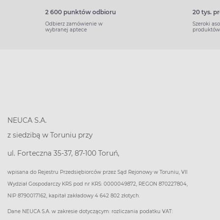
2 600 punktów odbioru
20 tys. 
Odbierz zamówienie w
Szeroki as
wybranej aptece
produktów
NEUCA S.A.
z siedzibą w Toruniu przy
ul. Forteczna 35-37, 87-100 Toruń,
wpisana do Rejestru Przedsiębiorców przez Sąd Rejonowy w Toruniu, VII
Wydział Gospodarczy KRS pod nr KRS: 0000049872, REGON 870227804,
NIP 8790017162, kapitał zakładowy 4 642 802 złotych.
Dane NEUCA S.A. w zakresie dotyczącym: rozliczania podatku VAT: