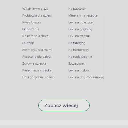
Witaminy w ciąży
Na pasożyty
Probiotyki dla dzieci
Minerały na receptę
Kwas foliowy
Leki na cukrzycę
Odparzenia
Leki na grzybicę
Na katar dla dzieci
Leki na trądzik
Laktacja
Na tarczycę
Kosmetyki dla mam
Na hemoroidy
Akcesoria dla dzieci
Na nadciśnienie
Zdrowie dziecka
Szczepionki
Pielęgnacja dziecka
Leki na otyłość
Ból i gorączka u dzieci
Leki na dnę moczanową
Zobacz więcej