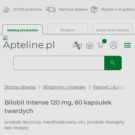
20 000 produktów
Darmowa dostawa
Wysyłka w 24 godziny
Katalog produktów
Poradnik
Serwis Świat Zdrowia
sztuk
Strona główna
Witaminy i minerały
Pamięć i koncentra
Bilobil Intense 120 mg, 60 kapsułek
twardych
produkt leczniczy nierefundowany otc, produkt dostępny
bez recepty