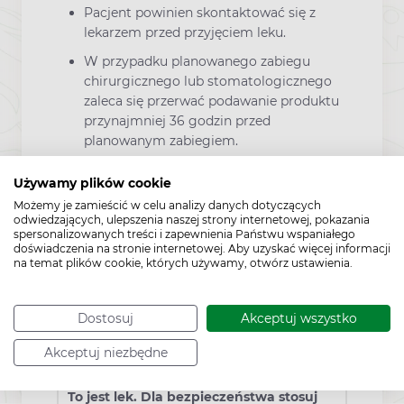
Pacjent powinien skontaktować się z
lekarzem przed przyjęciem leku.
W przypadku planowanego zabiegu
chirurgicznego lub stomatologicznego
zaleca się przerwać podawanie produktu
przynajmniej 36 godzin przed
planowanym zabiegiem.
Używamy plików cookie
Bilobil Intense w ciąży
Możemy je zamieścić w celu analizy danych dotyczących
odwiedzających, ulepszenia naszej strony internetowej, pokazania
spersonalizowanych treści i zapewnienia Państwu wspaniałego
Nie ma danych klinicznych dotyczących
doświadczenia na stronie internetowej. Aby uzyskać więcej informacji
stosowania leku w czasie ciąży i laktacji. Leku
na temat plików cookie, których używamy, otwórz ustawienia.
nie powinno się stosować w czasie ciąży oraz
karmienia piersią.
Dostosuj
Akceptuj wszystko
Dodatkowe informacje
Akceptuj niezbędne
To jest lek. Dla bezpieczeństwa stosuj