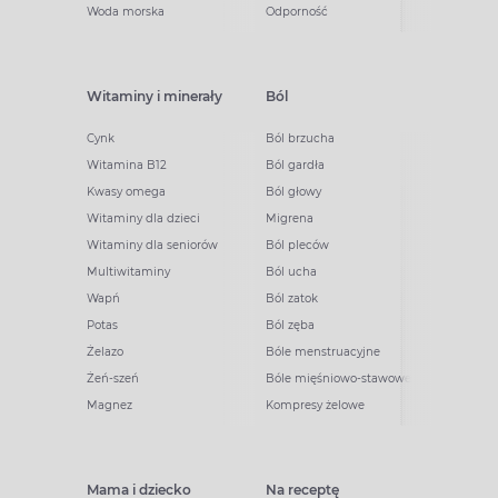
Woda morska
Odporność
Witaminy i minerały
Ból
Cynk
Ból brzucha
Witamina B12
Ból gardła
Kwasy omega
Ból głowy
Witaminy dla dzieci
Migrena
Witaminy dla seniorów
Ból pleców
Multiwitaminy
Ból ucha
Wapń
Ból zatok
Potas
Ból zęba
Żelazo
Bóle menstruacyjne
Żeń-szeń
Bóle mięśniowo-stawowe
Magnez
Kompresy żelowe
Mama i dziecko
Na receptę