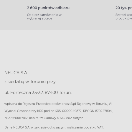
2 600 punktów odbioru
20 tys. 
Odbierz zamówienie w
Szeroki as
wybranej aptece
produktów
NEUCA S.A.
z siedzibą w Toruniu przy
ul. Forteczna 35-37, 87-100 Toruń,
wpisana do Rejestru Przedsiębiorców przez Sąd Rejonowy w Toruniu, VII
Wydział Gospodarczy KRS pod nr KRS: 0000049872, REGON 870227804,
NIP 8790017162, kapitał zakładowy 4 642 802 złotych.
Dane NEUCA S.A. w zakresie dotyczącym: rozliczania podatku VAT: