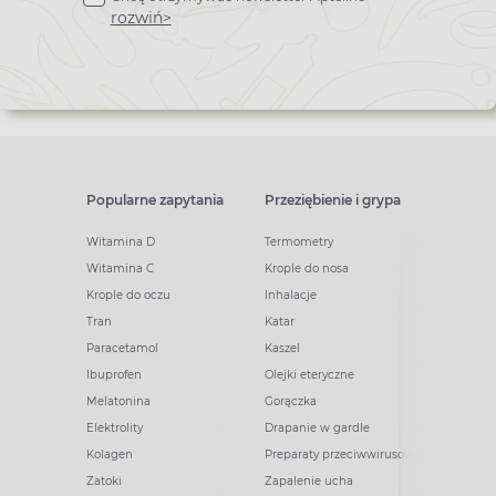
newslettera
rozwiń>
Popularne zapytania
Przeziębienie i grypa
Witamina D
Termometry
Witamina C
Krople do nosa
Krople do oczu
Inhalacje
Tran
Katar
Paracetamol
Kaszel
Ibuprofen
Olejki eteryczne
Melatonina
Gorączka
Elektrolity
Drapanie w gardle
Kolagen
Preparaty przeciwwirusowe
Zatoki
Zapalenie ucha