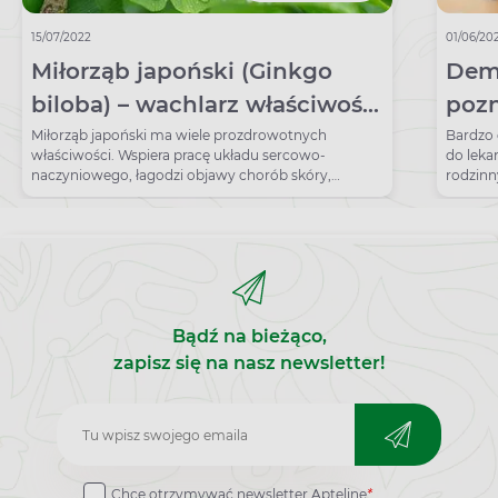
15/07/2022
01/06/20
Miłorząb japoński (Ginkgo
Demencja
biloba) – wachlarz właściwości
pozn
zdrowotnych
pos
Miłorząb japoński ma wiele prozdrowotnych
Bardzo 
właściwości. Wspiera pracę układu sercowo-
do leka
naczyniowego, łagodzi objawy chorób skóry,
rodzinn
poprawia pamięć i koncentrację.
zapomin
pogorsz
przedmi
odpowie
imion i
mogą w
poznawc
Bądź na bieżąco,
starzeni
zapisz się na nasz newsletter!
Zapisz
do
Chcę otrzymywać newsletter Apteline
*