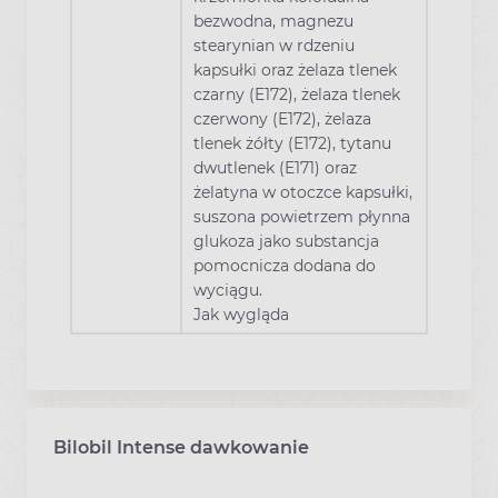
bezwodna, magnezu
stearynian w rdzeniu
kapsułki oraz żelaza tlenek
czarny (E172), żelaza tlenek
czerwony (E172), żelaza
tlenek żółty (E172), tytanu
dwutlenek (E171) oraz
żelatyna w otoczce kapsułki,
suszona powietrzem płynna
glukoza jako substancja
pomocnicza dodana do
wyciągu.
Jak wygląda
Bilobil Intense dawkowanie