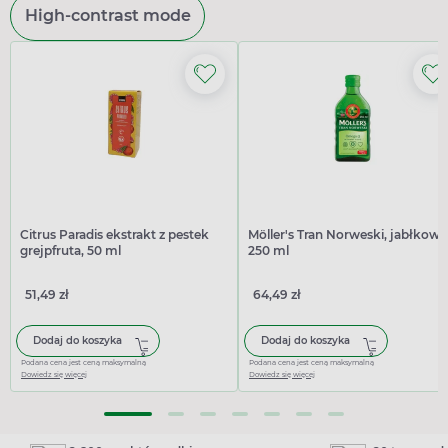
High-contrast mode
Citrus Paradis ekstrakt z pestek
Möller's Tran Norweski, jabłkowy
grejpfruta, 50 ml
250 ml
51,49 zł
64,49 zł
Dodaj do koszyka
Dodaj do koszyka
Podana cena jest ceną maksymalną
Podana cena jest ceną maksymalną
Dowiedz się więcej
Dowiedz się więcej