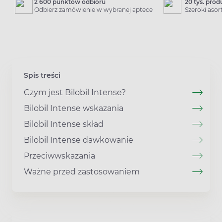
2 600 punktów odbioru
20 tys. pro
Odbierz zamówienie w wybranej aptece
Szeroki aso
Spis treści
Czym jest Bilobil Intense?
Bilobil Intense wskazania
Bilobil Intense skład
Bilobil Intense dawkowanie
Przeciwwskazania
Ważne przed zastosowaniem