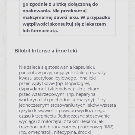
go zgodnie z ulotką dołączoną do
opakowania. Nie przekraczaj
maksymalnej dawki leku. W przypadku
wątpliwości skonsultuj się z lekarzem
lub farmaceutą.
Bilobil Intense a inne leki
Nie zaleca się stosowania kapsułek u
pacjentów przyjmujących stale preparaty
kwasu acetylosalicylowego, inne leki
przeciwpłytkowe (np. klopidogrel,
dypirydamol, tyklopidyna) lub z lekami
przeciwzakrzepowymi (np. heparyna,
warfaryna lub pochodne kumaryny). Przy
jednoczesnym stosowaniu tych leków wzrasta
ryzyko krwawień z powodu wydłużonego
czasu krzepnięcia. Jednoczesne stosowanie
wyciągu z miłorzębu z takimi lekami jak:
trazodon, inhibitory pompy protonowej (IPP)
(np. omeprazol), nifedypina, środki