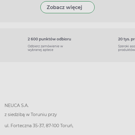
Zobacz więcej
2 600 punktów odbioru
20 tys. 
Odbierz zamówienie w
Szeroki as
wybranej aptece
produktów
NEUCA S.A.
z siedzibą w Toruniu przy
ul. Forteczna 35-37, 87-100 Toruń,