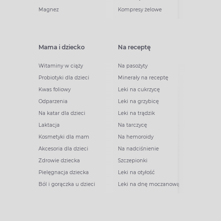
Magnez
Kompresy żelowe
Mama i dziecko
Na receptę
Witaminy w ciąży
Na pasożyty
Probiotyki dla dzieci
Minerały na receptę
Kwas foliowy
Leki na cukrzycę
Odparzenia
Leki na grzybicę
Na katar dla dzieci
Leki na trądzik
Laktacja
Na tarczycę
Kosmetyki dla mam
Na hemoroidy
Akcesoria dla dzieci
Na nadciśnienie
Zdrowie dziecka
Szczepionki
Pielęgnacja dziecka
Leki na otyłość
Ból i gorączka u dzieci
Leki na dnę moczanową