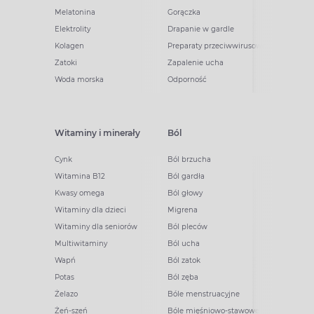
Melatonina
Gorączka
Elektrolity
Drapanie w gardle
Kolagen
Preparaty przeciwwirusowe
Zatoki
Zapalenie ucha
Woda morska
Odporność
Witaminy i minerały
Ból
Cynk
Ból brzucha
Witamina B12
Ból gardła
Kwasy omega
Ból głowy
Witaminy dla dzieci
Migrena
Witaminy dla seniorów
Ból pleców
Multiwitaminy
Ból ucha
Wapń
Ból zatok
Potas
Ból zęba
Żelazo
Bóle menstruacyjne
Żeń-szeń
Bóle mięśniowo-stawowe