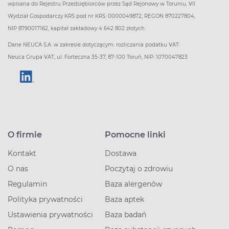
wpisana do Rejestru Przedsiębiorców przez Sąd Rejonowy w Toruniu, VII
Wydział Gospodarczy KRS pod nr KRS: 0000049872, REGON 870227804,
NIP 8790017162, kapitał zakładowy 4 642 802 złotych.
Dane NEUCA S.A. w zakresie dotyczącym: rozliczania podatku VAT:
Neuca Grupa VAT, ul. Forteczna 35-37, 87-100 Toruń, NIP: 1070047823
O firmie
Pomocne linki
Kontakt
Dostawa
O nas
Poczytaj o zdrowiu
Regulamin
Baza alergenów
Polityka prywatności
Baza aptek
Ustawienia prywatności
Baza badań