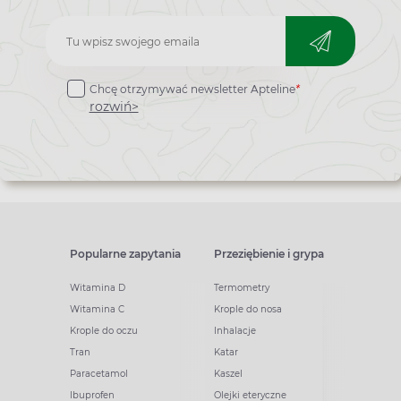
Zapisz
do
Chcę otrzymywać newsletter Apteline
*
newslettera
rozwiń>
Popularne zapytania
Przeziębienie i grypa
Witamina D
Termometry
Witamina C
Krople do nosa
Krople do oczu
Inhalacje
Tran
Katar
Paracetamol
Kaszel
Ibuprofen
Olejki eteryczne