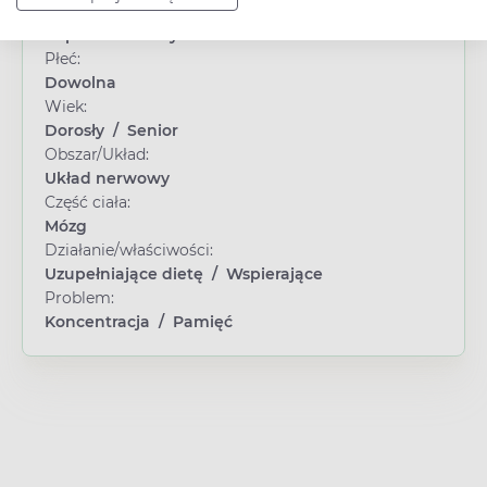
Typ produktu:
Suplement diety
Płeć:
Dowolna
Wiek:
Dorosły
/
Senior
Obszar/Układ:
Układ nerwowy
Część ciała:
Mózg
Działanie/właściwości:
Uzupełniające dietę
/
Wspierające
Problem:
Koncentracja
/
Pamięć