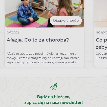
Objawy chorób
09/02/2024
15/04/20
Afazja. Co to za choroba?
Co p
żeby
Afazja to utrata zdolności mówienia i rozumienia
Coś zam
mowy. Leczenie afazji zależy od rodzaju zaburzenia,
lub z ma
jego przyczyny i zaawansowania, wymaga wielu
ćwiczeń.
Bądź na bieżąco,
zapisz się na nasz newsletter!