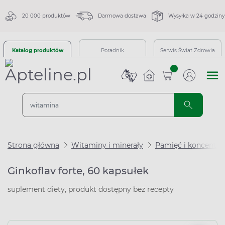
20 000 produktów
Darmowa dostawa
Wysyłka w 24 godziny
Katalog produktów
Poradnik
Serwis Świat Zdrowia
sztuk
Strona główna
Witaminy i minerały
Pamięć i koncentra
Ginkoflav forte, 60 kapsułek
suplement diety, produkt dostępny bez recepty