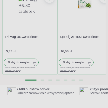
Tri-Mag B6, 30 tabletek
Spokój APTEO, 60 tabletek
9,99 zł
16,99 zł
Dodaj do koszyka
Dodaj do koszyka
Podana cena jest ceną maksymalną
Podana cena jest ceną maksymalną
Dowiedz się więcej
Dowiedz się więcej
2 600 punktów odbioru
20 tys. pro
Odbierz zamówienie w wybranej aptece
Szeroki aso