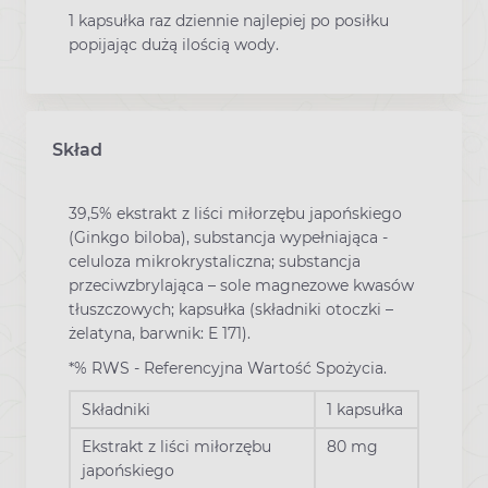
1 kapsułka raz dziennie najlepiej po posiłku
popijając dużą ilością wody.
Skład
39,5% ekstrakt z liści miłorzębu japońskiego
(Ginkgo biloba), substancja wypełniająca -
celuloza mikrokrystaliczna; substancja
przeciwzbrylająca – sole magnezowe kwasów
tłuszczowych; kapsułka (składniki otoczki –
żelatyna, barwnik: E 171).
*% RWS - Referencyjna Wartość Spożycia.
Składniki
1 kapsułka
Ekstrakt z liści miłorzębu
80 mg
japońskiego