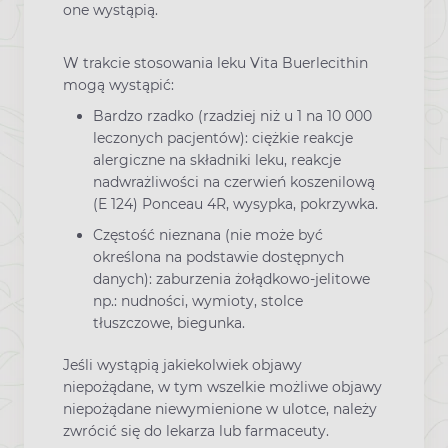
one wystąpią.
W trakcie stosowania leku Vita Buerlecithin
mogą wystąpić:
Bardzo rzadko (rzadziej niż u 1 na 10 000
leczonych pacjentów): ciężkie reakcje
alergiczne na składniki leku, reakcje
nadwrażliwości na czerwień koszenilową
(E 124) Ponceau 4R, wysypka, pokrzywka.
Częstość nieznana (nie może być
określona na podstawie dostępnych
danych): zaburzenia żołądkowo-jelitowe
np.: nudności, wymioty, stolce
tłuszczowe, biegunka.
Jeśli wystąpią jakiekolwiek objawy
niepożądane, w tym wszelkie możliwe objawy
niepożądane niewymienione w ulotce, należy
zwrócić się do lekarza lub farmaceuty.