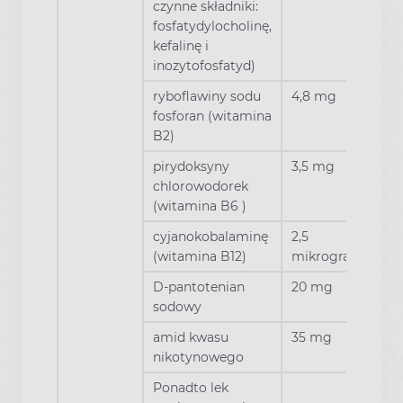
czynne składniki:
fosfatydylocholinę,
kefalinę i
inozytofosfatyd)
ryboflawiny sodu
4,8 mg
fosforan (witamina
B2)
pirydoksyny
3,5 mg
chlorowodorek
(witamina B6 )
cyjanokobalaminę
2,5
(witamina B12)
mikrograma
D-pantotenian
20 mg
sodowy
amid kwasu
35 mg
nikotynowego
Ponadto lek