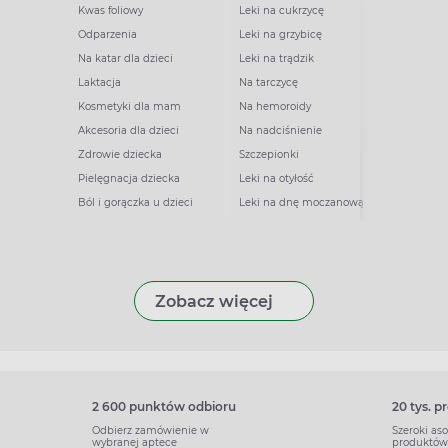
Kwas foliowy
Leki na cukrzycę
Odparzenia
Leki na grzybicę
Na katar dla dzieci
Leki na trądzik
Laktacja
Na tarczycę
Kosmetyki dla mam
Na hemoroidy
Akcesoria dla dzieci
Na nadciśnienie
Zdrowie dziecka
Szczepionki
Pielęgnacja dziecka
Leki na otyłość
Ból i gorączka u dzieci
Leki na dnę moczanową
Zobacz więcej
2 600 punktów odbioru
20 tys. 
Odbierz zamówienie w
Szeroki as
wybranej aptece
produktów