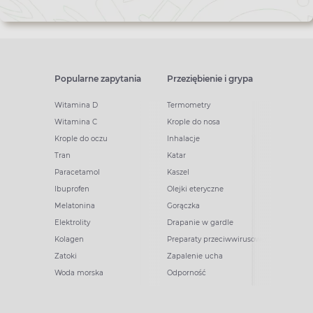
Popularne zapytania
Przeziębienie i grypa
Witamina D
Termometry
Witamina C
Krople do nosa
Krople do oczu
Inhalacje
Tran
Katar
Paracetamol
Kaszel
Ibuprofen
Olejki eteryczne
Melatonina
Gorączka
Elektrolity
Drapanie w gardle
Kolagen
Preparaty przeciwwirusowe
Zatoki
Zapalenie ucha
Woda morska
Odporność