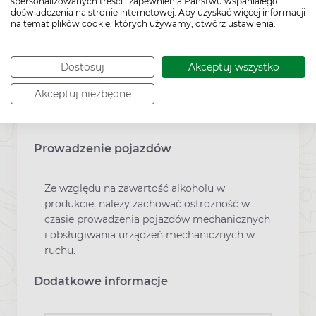
pochodzenia naturalnego i nie mają wpływu
spersonalizowanych treści i zapewnienia Państwu wspaniałego
doświadczenia na stronie internetowej. Aby uzyskać więcej informacji
na jego jakość.
na temat plików cookie, których używamy, otwórz ustawienia.
Ciąża i laktacja
Dostosuj
Akceptuj wszystko
Ze względu na zawartość alkoholu nie należy
Akceptuj niezbędne
zażywać produktu w okresie ciąży i karmienia
piersią.
Prowadzenie pojazdów
Ze względu na zawartość alkoholu w
produkcie, należy zachować ostrożność w
czasie prowadzenia pojazdów mechanicznych
i obsługiwania urządzeń mechanicznych w
ruchu.
Dodatkowe informacje