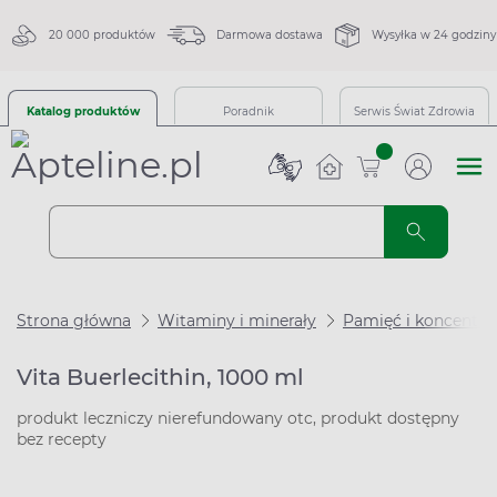
20 000 produktów
Darmowa dostawa
Wysyłka w 24 godziny
Katalog produktów
Poradnik
Serwis Świat Zdrowia
sztuk
Strona główna
Witaminy i minerały
Pamięć i koncentra
Vita Buerlecithin, 1000 ml
produkt leczniczy nierefundowany otc, produkt dostępny
bez recepty