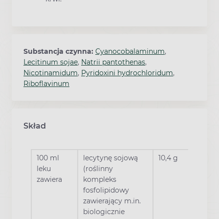
Substancja czynna:
Cyanocobalaminum
,
Lecitinum sojae
,
Natrii pantothenas
,
Nicotinamidum
,
Pyridoxini hydrochloridum
,
Riboflavinum
Skład
100 ml
lecytynę sojową
10,4 g
leku
(roślinny
zawiera
kompleks
fosfolipidowy
zawierający m.in.
biologicznie