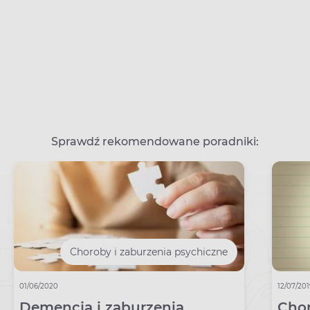
Sprawdź rekomendowane poradniki:
Choroby i zaburzenia psychiczne
01/06/2020
12/07/20
Demencja i zaburzenia
Chor