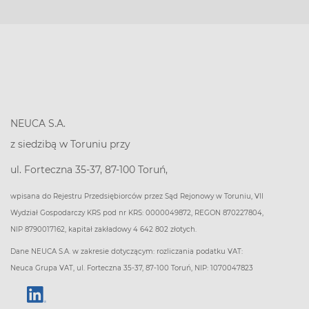
NEUCA S.A.
z siedzibą w Toruniu przy
ul. Forteczna 35-37, 87-100 Toruń,
wpisana do Rejestru Przedsiębiorców przez Sąd Rejonowy w Toruniu, VII
Wydział Gospodarczy KRS pod nr KRS: 0000049872, REGON 870227804,
NIP 8790017162, kapitał zakładowy 4 642 802 złotych.
Dane NEUCA S.A. w zakresie dotyczącym: rozliczania podatku VAT:
Neuca Grupa VAT, ul. Forteczna 35-37, 87-100 Toruń, NIP: 1070047823