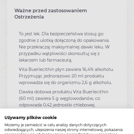
Ważne przed zastosowaniem
Ostrzeżenia
To jest lek. Dla bezpieczeństwa stosuj go
zgodnie z ulotką dołączoną do opakowania.
Nie przekraczaj maksymalnej dawki leku. W
przypadku wątpliwości skonsultuj się z
lekarzem lub farmaceutą.
Vita Buerlecithin płyn zawiera 16,4% alkoholu.
Przyjmując jednorazowo 20 ml produktu
wprowadza się do organizmu 2,6 g alkoholu.
Dawka dobowa produktu Vita Buerlecithin
(60 ml) zawiera 5 g węglowodanów, co
odpowiada 0,42 jednostki chlebowej.
Niewielkie zmiany wyglądu, smaku i
Używamy plików cookie
konsystencji produktu są dopuszczalne ze
Możemy je zamieścić w celu analizy danych dotyczących
względu na zawartość składników
odwiedzających, ulepszenia naszej strony internetowej, pokazania