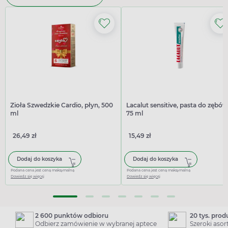
Zioła Szwedzkie Cardio, płyn, 500
Lacalut sensitive, pasta do zębów
ml
75 ml
26,49 zł
15,49 zł
Dodaj do koszyka
Dodaj do koszyka
Podana cena jest ceną maksymalną
Podana cena jest ceną maksymalną
Dowiedz się więcej
Dowiedz się więcej
2 600 punktów odbioru
20 tys. pro
Odbierz zamówienie w wybranej aptece
Szeroki aso