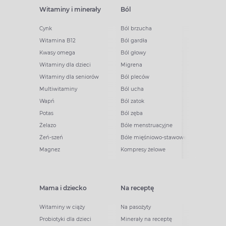
Witaminy i minerały
Ból
Cynk
Ból brzucha
Witamina B12
Ból gardła
Kwasy omega
Ból głowy
Witaminy dla dzieci
Migrena
Witaminy dla seniorów
Ból pleców
Multiwitaminy
Ból ucha
Wapń
Ból zatok
Potas
Ból zęba
Żelazo
Bóle menstruacyjne
Żeń-szeń
Bóle mięśniowo-stawowe
Magnez
Kompresy żelowe
Mama i dziecko
Na receptę
Witaminy w ciąży
Na pasożyty
Probiotyki dla dzieci
Minerały na receptę