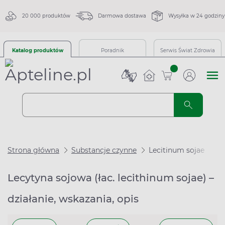
20 000 produktów
Darmowa dostawa
Wysyłka w 24 godziny
Katalog produktów
Poradnik
Serwis Świat Zdrowia
sztuk
Strona główna
Substancje czynne
Lecitinum sojae
Lecytyna sojowa (łac. lecithinum sojae) –
działanie, wskazania, opis