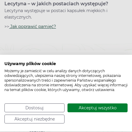
Lecytyna – w jakich postaciach występuje?
Lecytyna występuje w postaci kapsułek miękkich i
elastycznych.
>>
Jak poprawić pamięć?
Używamy plików cookie
Możemy je zamieścić w celu analizy danych dotyczących
odwiedzających, ulepszenia naszej strony internetowej, pokazania
spersonalizowanych treści i zapewnienia Państwu wspaniałego
Bądź na bieżąco,
doświadczenia na stronie internetowej. Aby uzyskać więcej informacji
na temat plików cookie, których używamy, otwórz ustawienia.
zapisz się na nasz newsletter!
Zapisz
Dostosuj
Akceptuj wszystko
do
Akceptuj niezbędne
*
Chcę otrzymywać newsletter Apteline