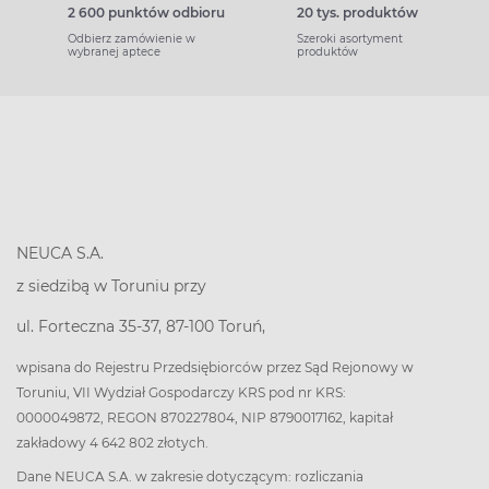
2 600 punktów odbioru
20 tys. produktów
Odbierz zamówienie w
Szeroki asortyment
wybranej aptece
produktów
NEUCA S.A.
z siedzibą w Toruniu przy
ul. Forteczna 35-37, 87-100 Toruń,
wpisana do Rejestru Przedsiębiorców przez Sąd Rejonowy w
Toruniu, VII Wydział Gospodarczy KRS pod nr KRS:
0000049872, REGON 870227804, NIP 8790017162, kapitał
zakładowy 4 642 802 złotych.
Dane NEUCA S.A. w zakresie dotyczącym: rozliczania