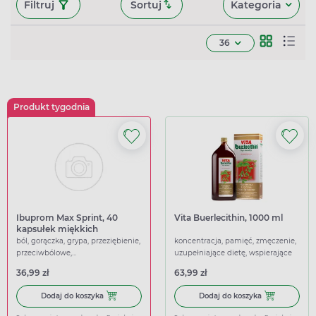
Filtruj
Sortuj
Kategoria
36
Produkt tygodnia
Ibuprom Max Sprint, 40
Vita Buerlecithin, 1000 ml
kapsułek miękkich
ból, gorączka, grypa, przeziębienie,
koncentracja, pamięć, zmęczenie,
przeciwbólowe,
uzupełniające dietę, wspierające
przeciwgorączkowe
36,99 zł
63,99 zł
Dodaj do koszyka Ibuprom Max Sprint, 40 kapsułek miękk
Dodaj do koszy
Dodaj do koszyka
Dodaj do koszyka