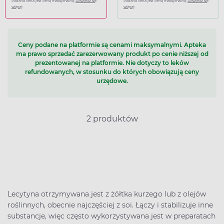
Podana cena jest ceną maksymalną.
Dowiedz się
Podana cena jest ceną maksymalną.
Dowiedz się
więcej
więcej
Ceny podane na platformie są cenami maksymalnymi. Apteka
ma prawo sprzedać zarezerwowany produkt po cenie niższej od
prezentowanej na platformie. Nie dotyczy to leków
refundowanych, w stosunku do których obowiązują ceny
urzędowe.
2 produktów
Lecytyna otrzymywana jest z żółtka kurzego lub z olejów
roślinnych, obecnie najczęściej z soi. Łączy i stabilizuje inne
substancje, więc często wykorzystywana jest w preparatach