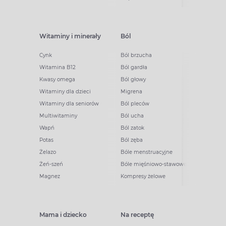
Witaminy i minerały
Ból
Cynk
Ból brzucha
Witamina B12
Ból gardła
Kwasy omega
Ból głowy
Witaminy dla dzieci
Migrena
Witaminy dla seniorów
Ból pleców
Multiwitaminy
Ból ucha
Wapń
Ból zatok
Potas
Ból zęba
Żelazo
Bóle menstruacyjne
Żeń-szeń
Bóle mięśniowo-stawowe
Magnez
Kompresy żelowe
Mama i dziecko
Na receptę