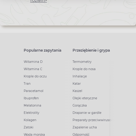
newslettera
rozwiń>
Popularne zapytania
Przeziębienie i grypa
Witamina D
Termometry
Witamina C
Krople do nosa
Krople do oczu
Inhalacje
Tran
Katar
Paracetamol
Kaszel
Ibuprofen
Olejki eteryczne
Melatonina
Gorączka
Elektrolity
Drapanie w gardle
Kolagen
Preparaty przeciwwirusowe
Zatoki
Zapalenie ucha
Woda morska
Odporność