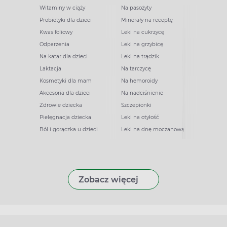
Witaminy w ciąży
Na pasożyty
Probiotyki dla dzieci
Minerały na receptę
Kwas foliowy
Leki na cukrzycę
Odparzenia
Leki na grzybicę
Na katar dla dzieci
Leki na trądzik
Laktacja
Na tarczycę
Kosmetyki dla mam
Na hemoroidy
Akcesoria dla dzieci
Na nadciśnienie
Zdrowie dziecka
Szczepionki
Pielęgnacja dziecka
Leki na otyłość
Ból i gorączka u dzieci
Leki na dnę moczanową
Zobacz więcej