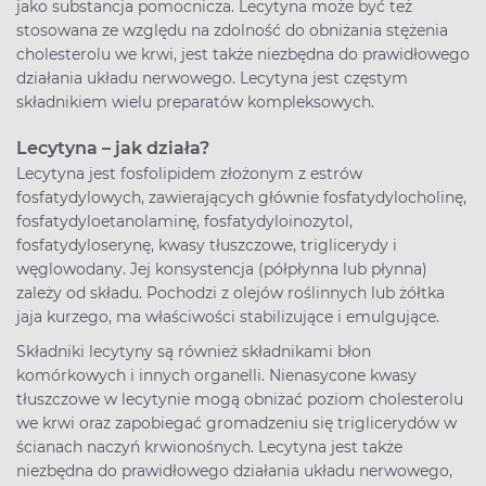
jako substancja pomocnicza. Lecytyna może być też
stosowana ze względu na zdolność do obniżania stężenia
cholesterolu we krwi, jest także niezbędna do prawidłowego
działania układu nerwowego. Lecytyna jest częstym
składnikiem wielu preparatów kompleksowych.
Lecytyna – jak działa?
Lecytyna jest fosfolipidem złożonym z estrów
fosfatydylowych, zawierających głównie fosfatydylocholinę,
fosfatydyloetanolaminę, fosfatydyloinozytol,
fosfatydyloserynę, kwasy tłuszczowe, triglicerydy i
węglowodany. Jej konsystencja (półpłynna lub płynna)
zależy od składu. Pochodzi z olejów roślinnych lub żółtka
jaja kurzego, ma właściwości stabilizujące i emulgujące.
Składniki lecytyny są również składnikami błon
komórkowych i innych organelli. Nienasycone kwasy
tłuszczowe w lecytynie mogą obniżać poziom cholesterolu
we krwi oraz zapobiegać gromadzeniu się triglicerydów w
ścianach naczyń krwionośnych. Lecytyna jest także
niezbędna do prawidłowego działania układu nerwowego,