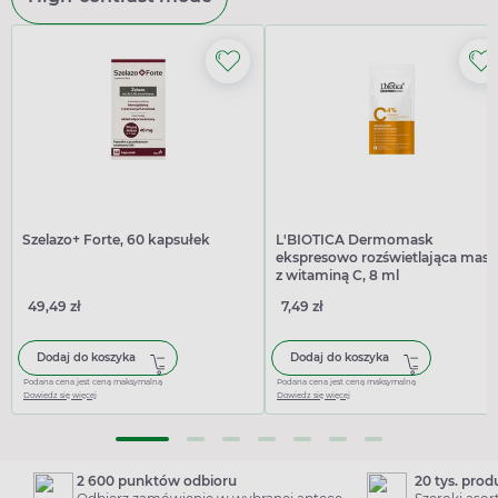
Szelazo+ Forte, 60 kapsułek
L'BIOTICA Dermomask
ekspresowo rozświetlająca mas
z witaminą C, 8 ml
49,49 zł
7,49 zł
Dodaj do koszyka
Dodaj do koszyka
Podana cena jest ceną maksymalną
Podana cena jest ceną maksymalną
Dowiedz się więcej
Dowiedz się więcej
2 600 punktów odbioru
20 tys. pro