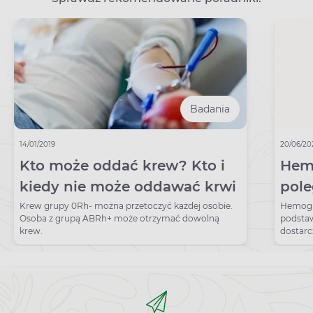
Badania
14/01/2019
20/06/20
Kto może oddać krew? Kto i
Hem
kiedy nie może oddawać krwi
pole
wska
Krew grupy 0Rh- można przetoczyć każdej osobie.
Hemoglo
Osoba z grupą ABRh+ może otrzymać dowolną
podstaw
krew.
dostarc
temat o
krokiem
Wskazan
podejrz
monitor