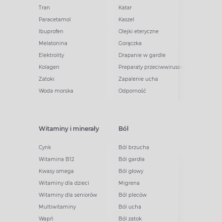
Tran
Katar
Paracetamol
Kaszel
Ibuprofen
Olejki eteryczne
Melatonina
Gorączka
Elektrolity
Drapanie w gardle
Kolagen
Preparaty przeciwwirusowe
Zatoki
Zapalenie ucha
Woda morska
Odporność
Witaminy i minerały
Ból
Cynk
Ból brzucha
Witamina B12
Ból gardła
Kwasy omega
Ból głowy
Witaminy dla dzieci
Migrena
Witaminy dla seniorów
Ból pleców
Multiwitaminy
Ból ucha
Wapń
Ból zatok