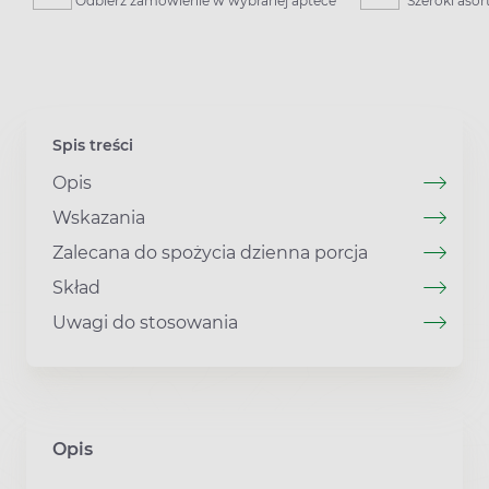
Odbierz zamówienie w wybranej aptece
Szeroki aso
Spis treści
Opis
Wskazania
Zalecana do spożycia dzienna porcja
Skład
Uwagi do stosowania
Opis