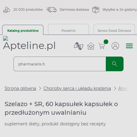
20 000 produktów
Darmowa dostawa
Wysyłka w 24 godziny
Katalog produktów
Poradnik
Serwis Świat Zdrowia
sztuk
Strona główna
Choroby serca i układu krążenia
Anemia
Szelazo + SR, 60 kapsułek kapsułek o
przedłużonym uwalnianiu
suplement diety, produkt dostępny bez recepty