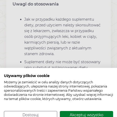
Uwagi do stosowania
Jak w przypadku każdego suplementu
diety, przed użyciem należy skonsultować
się z lekarzem, zwłaszcza w przypadku
osób przyjmujących leki, kobiet w ciąży,
karmiących piersią, lub w razie
wątpliwości związanych z aktualnym
stanem zdrowia.
Suplement diety nie może być stosowany
jako substytut zróżnicowanej diety.
Używamy plików cookie
Zalecany jest zrównoważony sposób
żywienia i zdrowy tryb życia.
Możemy je zamieścić w celu analizy danych dotyczących
odwiedzających, ulepszenia naszej strony internetowej, pokazania
Przechowywać w sposób niedostępny dla
spersonalizowanych treści i zapewnienia Państwu wspaniałego
doświadczenia na stronie internetowej. Aby uzyskać więcej informacji
małych dzieci
na temat plików cookie, których używamy, otwórz ustawienia.
Dostosuj
Akceptuj wszystko