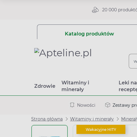
20 000 produkt
Katalog produktów
Witaminy i
Leki n
Zdrowie
minerały
recept
Nowości
Zestawy p
Strona główna
Witaminy i minerały
Minerał
Wakacyjne HITY