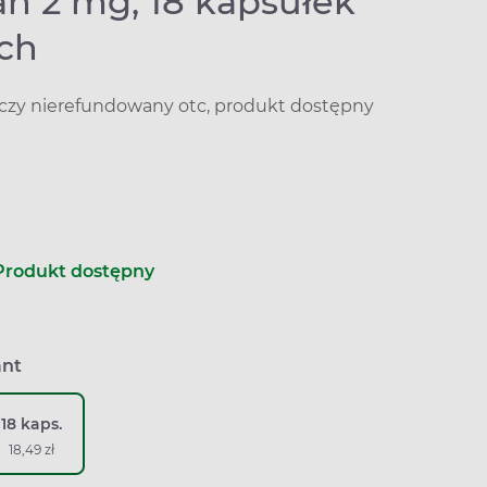
an 2 mg, 18 kapsułek
ch
iczy nierefundowany otc, produkt dostępny
Produkt dostępny
ant
18 kaps.
18,49 zł