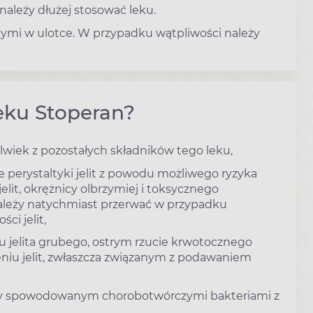
ależy dłużej stosować leku.
ymi w ulotce. W przypadku wątpliwości należy
eku Stoperan?
olwiek z pozostałych składników tego leku,
 perystaltyki jelit z powodu możliwego ryzyka
elit, okrężnicy olbrzymiej i toksycznego
należy natychmiast przerwać w przypadku
ci jelit,
iu jelita grubego, ostrym rzucie krwotocznego
eniu jelit, zwłaszcza związanym z podawaniem
nicy spowodowanym chorobotwórczymi bakteriami z