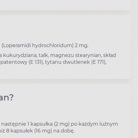
 (Loperamidi hydrochloridum) 2 mg.
 kukurydziana, talk, magnezu stearynian, skład
t patentowy (E 131), tytanu dwutlenek (E 171),
an?
 a następnie 1 kapsułka (2 mg) po każdym luźnym
iż 8 kapsułek (16 mg) na dobę.