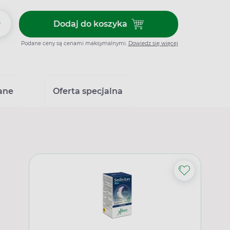
+
Dodaj do koszyka
Dodaj do koszyka Stoperan 2 m
Podane ceny są cenami maksymalnymi.
Dowiedz się więcej
ane
Oferta specjalna