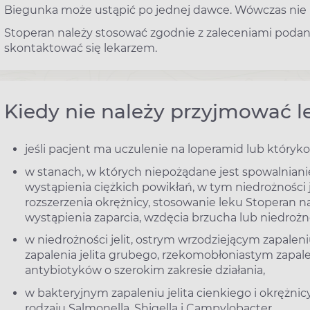
Biegunka może ustąpić po jednej dawce. Wówczas nie n
Stoperan należy stosować zgodnie z zaleceniami podan
skontaktować się lekarzem.
Kiedy nie należy przyjmować l
jeśli pacjent ma uczulenie na loperamid lub któryk
w stanach, w których niepożądane jest spowalnianie
wystąpienia ciężkich powikłań, w tym niedrożności j
rozszerzenia okrężnicy, stosowanie leku Stoperan 
wystąpienia zaparcia, wzdęcia brzucha lub niedrożnoś
w niedrożności jelit, ostrym wrzodziejącym zapalen
zapalenia jelita grubego, rzekomobłoniastym zapal
antybiotyków o szerokim zakresie działania,
w bakteryjnym zapaleniu jelita cienkiego i okręż
rodzaju Salmonella, Shigella i Campylobacter,