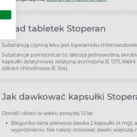
Skład tabletek Stoperan
Substancją czynną leku jest loperamidu chlorowodorek
Substancje pomocnicze to: laktoza jednowodna, skrobia
kapsułki żelatynowej: żelatyna, erytrozyna (E 127), błęki
żółcień chinolinowa (E 104).
Jak dawkować kapsułki Stoper
Dorośli i dzieci w wieku powyżej 12 lat:
Biegunka ostra: pierwsza dawka 2 kapsułki (4 mg),
wypróżnieniu. Nie należy stosować dawki większej n