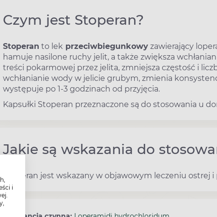
Czym jest Stoperan?
Stoperan
to lek
przeciwbiegunkowy
zawierający lope
hamuje nasilone ruchy jelit, a także zwiększa wchłani
treści pokarmowej przez jelita, zmniejsza częstość i l
wchłanianie wody w jelicie grubym, zmienia konsystenc
występuje po 1-3 godzinach od przyjęcia.
Kapsułki Stoperan przeznaczone są do stosowania u doro
Jakie są wskazania do stosowa
Stoperan jest wskazany w objawowym leczeniu ostrej i 
h,
ści i
ej.
y,
Substancja czynna:
Loperamidi hydrochloridum