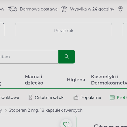
ów
Darmowa dostawa
Wysyłka w 24 godziny
Poradnik
a
Mama i
Kosmetyki i
Higiena
ę
dziecko
Dermokosmety
roduktowe
Ostatnie sztuki
Popularne
Krótk
y
Stoperan 2 mg, 18 kapsułek twardych