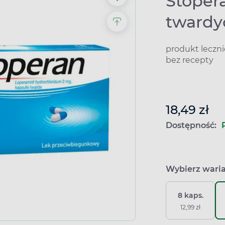
Stoper
twardy
produkt leczn
bez recepty
18,49 zł
Dostępność:
Wybierz wari
8 kaps.
12,99 zł