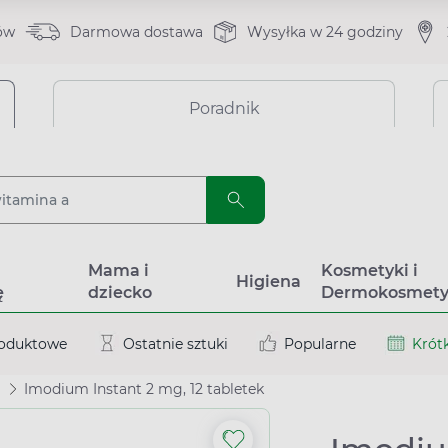
ów
Darmowa dostawa
Wysyłka w 24 godziny
Poradnik
a
Mama i
Kosmetyki i
Higiena
ę
dziecko
Dermokosmety
roduktowe
Ostatnie sztuki
Popularne
Krótk
Imodium Instant 2 mg, 12 tabletek