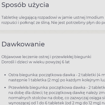
Sposób użycia
Tabletkę ulegającą rozpadowi w jamie ustnej Imodium I
rozpuści i połknąć ze śliną. Nie jest potrzebny płyn do p
Dawkowanie
Objawowe leczenie ostrej i przewlekłej biegunki
Dorośli i dzieci w wieku powyżej 6 lat
Ostra biegunka: początkowa dawka - 2 tabletki (4 mg)
następnie 1 tabletka (2 mg) po każdym kolejnym lu
Przewlekła biegunka: początkowa dawka - 2 tabletki 
na dobę dla dzieci; tę początkową dawkę należy z
normalnych stolców na dobę, co zazwyczaj osiąga 
wynoszącej od 1 do 6 tabletek (od 2 mg do 12 mg) n