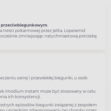
m przeciwbiegunkowym
.
a treści pokarmowej przez jelita. Loperamid
nocześnie zmniejszając natychmiastową potrzebę
zeniu ostrej i przewlekłej biegunki, u osób
 lek Imodium Instant może być stosowany w celu
enia ich konsystencji.
strych epizodów biegunki związanej z zespołem
ia) po uprzednim zdiagnozowaniu tej choroby przez