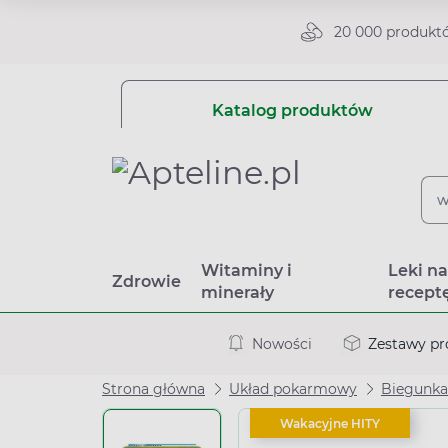
20 000 produkt
Katalog produktów
Witaminy i
Leki n
Zdrowie
minerały
recept
Nowości
Zestawy p
Strona główna
Układ pokarmowy
Biegunka
Wakacyjne HITY