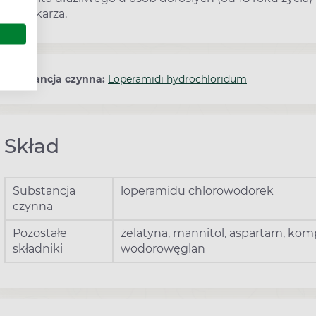
lekarza.
Substancja czynna:
Loperamidi hydrochloridum
Skład
Substancja
loperamidu chlorowodorek
czynna
Pozostałe
żelatyna, mannitol, aspartam, k
składniki
wodorowęglan