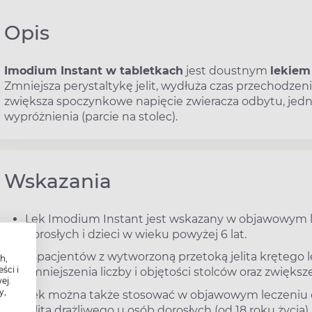
Opis
Imodium Instant w tabletkach
jest doustnym
lekie
Zmniejsza perystaltykę jelit, wydłuża czas przechodzeni
zwiększa spoczynkowe napięcie zwieracza odbytu, jed
wypróżnienia (parcie na stolec).
Wskazania
Lek Imodium Instant jest wskazany w objawowym lec
dorosłych i dzieci w wieku powyżej 6 lat.
U pacjentów z wytworzoną przetoką jelita krętego
h,
ści i
zmniejszenia liczby i objętości stolców oraz zwiększ
ej.
y,
Lek można także stosować w objawowym leczeniu o
jelita drażliwego u osób dorosłych (od 18 roku życ