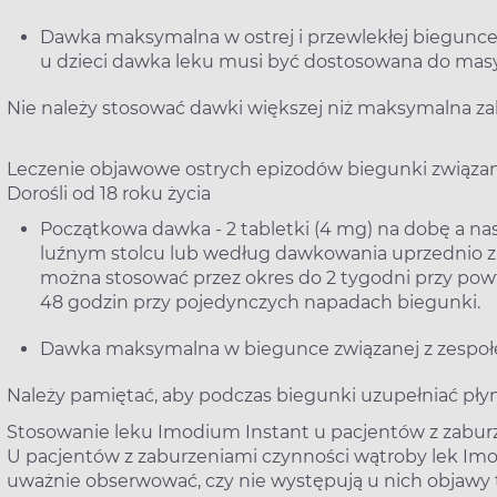
Dawka maksymalna w ostrej i przewlekłej biegunce - 
u dzieci dawka leku musi być dostosowana do masy ci
Nie należy stosować dawki większej niż maksymalna za
Leczenie objawowe ostrych epizodów biegunki związane
Dorośli od 18 roku życia
Początkowa dawka - 2 tabletki (4 mg) na dobę a na
luźnym stolcu lub według dawkowania uprzednio za
można stosować przez okres do 2 tygodni przy powta
48 godzin przy pojedynczych napadach biegunki.
Dawka maksymalna w biegunce związanej z zespołem 
Należy pamiętać, aby podczas biegunki uzupełniać płyny
Stosowanie leku Imodium Instant u pacjentów z zaburz
U pacjentów z zaburzeniami czynności wątroby lek Imod
uważnie obserwować, czy nie występują u nich objawy