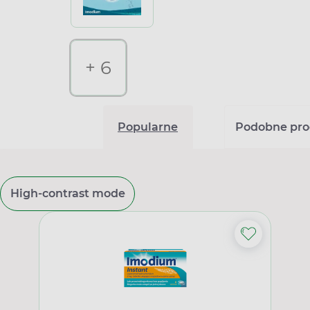
+ 6
Popularne
Podobne pro
High-contrast mode