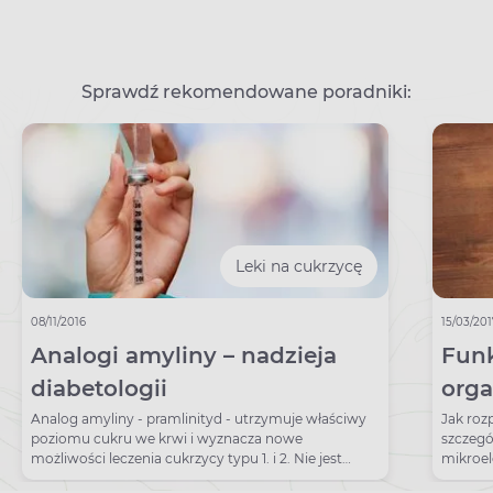
Sprawdź rekomendowane poradniki:
Leki na cukrzycę
08/11/2016
15/03/20
Analogi amyliny – nadzieja
Fun
diabetologii
orga
Analog amyliny - pramlinityd - utrzymuje właściwy
Jak roz
poziomu cukru we krwi i wyznacza nowe
szczegó
możliwości leczenia cukrzycy typu 1. i 2. Nie jest
mikroe
dostępny w Polsce.
magne