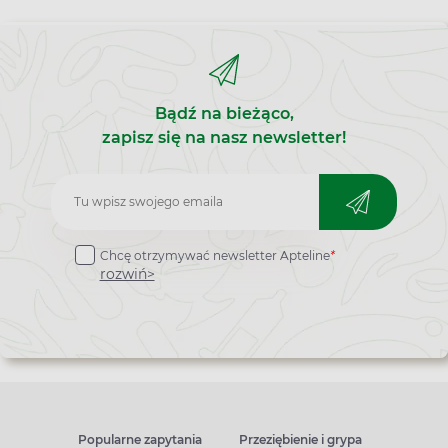
Bądź na bieżąco,
zapisz się na nasz newsletter!
Zapisz
do
Chcę otrzymywać newsletter Apteline
*
newslettera
rozwiń>
Popularne zapytania
Przeziębienie i grypa