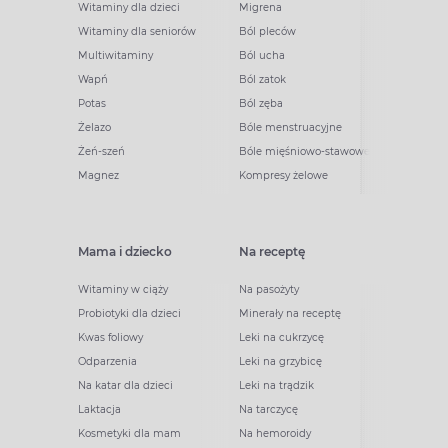
Witaminy dla dzieci
Migrena
Witaminy dla seniorów
Ból pleców
Multiwitaminy
Ból ucha
Wapń
Ból zatok
Potas
Ból zęba
Żelazo
Bóle menstruacyjne
Żeń-szeń
Bóle mięśniowo-stawowe
Magnez
Kompresy żelowe
Mama i dziecko
Na receptę
Witaminy w ciąży
Na pasożyty
Probiotyki dla dzieci
Minerały na receptę
Kwas foliowy
Leki na cukrzycę
Odparzenia
Leki na grzybicę
Na katar dla dzieci
Leki na trądzik
Laktacja
Na tarczycę
Kosmetyki dla mam
Na hemoroidy