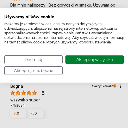
Dla mnie najlepszy . Bez goryczki w smaku. Używam od
lat.
2/10/2025
Używamy plików cookie
Możemy je zamieścić w celu analizy danych dotyczących
0
0
odwiedzających, ulepszenia naszej strony internetowej, pokazania
spersonalizowanych treści i zapewnienia Państwu wspaniałego
doświadczenia na stronie internetowej. Aby uzyskać więcej informacji
JACEK
zweryfikowano
na temat plików cookie, których używamy, otwórz ustawienia.
5
Słodzik💯👍️👍️
Dostosuj
Akceptuj wszystko
8/13/2024
0
0
Akceptuj niezbędne
Bogna
zweryfikowano
5
wszystko super
7/1/2024
0
0