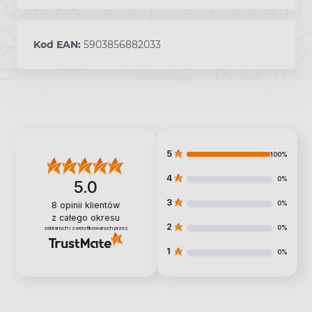
Kod EAN:
5903856882033
5
100%
4
0%
5.0
3
0%
8
opinii klientów
z całego okresu
2
0%
zebranych i zweryfikowanych przez
1
0%