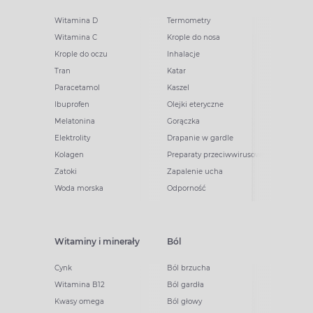
Witamina D
Termometry
Witamina C
Krople do nosa
Krople do oczu
Inhalacje
Tran
Katar
Paracetamol
Kaszel
Ibuprofen
Olejki eteryczne
Melatonina
Gorączka
Elektrolity
Drapanie w gardle
Kolagen
Preparaty przeciwwirusowe
Zatoki
Zapalenie ucha
Woda morska
Odporność
Witaminy i minerały
Ból
Cynk
Ból brzucha
Witamina B12
Ból gardła
Kwasy omega
Ból głowy