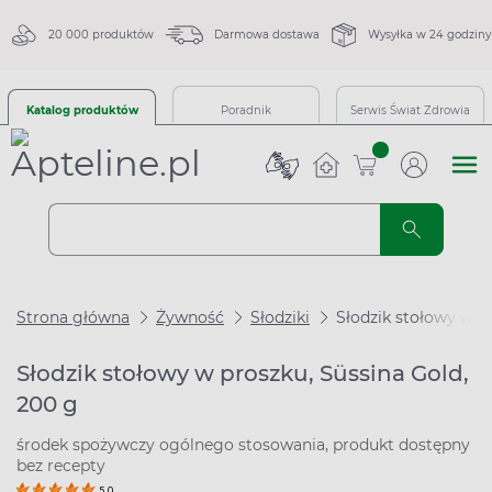
20 000 produktów
Darmowa dostawa
Wysyłka w 24 godziny
Katalog produktów
Poradnik
Serwis Świat Zdrowia
sztuk
Strona główna
Żywność
Słodziki
Słodzik stołowy w p
Słodzik stołowy w proszku, Süssina Gold,
200 g
środek spożywczy ogólnego stosowania, produkt dostępny
bez recepty
5.0