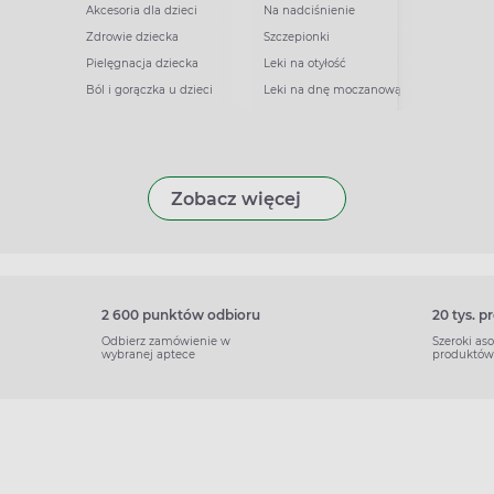
Akcesoria dla dzieci
Na nadciśnienie
Zdrowie dziecka
Szczepionki
Pielęgnacja dziecka
Leki na otyłość
Ból i gorączka u dzieci
Leki na dnę moczanową
Zobacz więcej
2 600 punktów odbioru
20 tys. 
Odbierz zamówienie w
Szeroki as
wybranej aptece
produktów