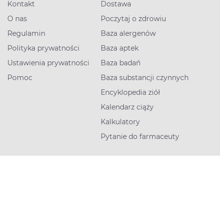
Kontakt
Dostawa
O nas
Poczytaj o zdrowiu
Regulamin
Baza alergenów
Polityka prywatności
Baza aptek
Ustawienia prywatności
Baza badań
Pomoc
Baza substancji czynnych
Encyklopedia ziół
Kalendarz ciąży
Kalkulatory
Pytanie do farmaceuty
Skontaktuj się z nami
+48 800 800 600
Dni robocze 8:00-18:00
Napisz do nas
Dni robocze 8:00-18:00