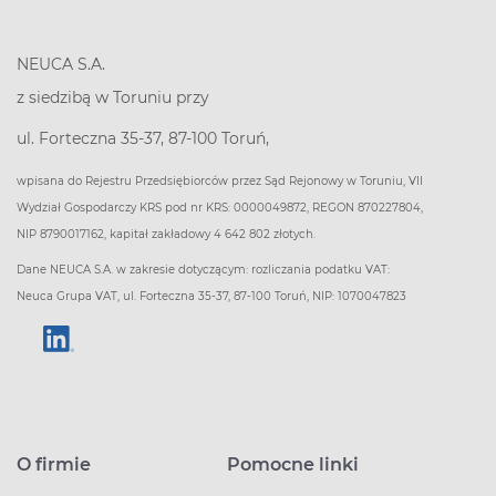
NEUCA S.A.
z siedzibą w Toruniu przy
ul. Forteczna 35-37, 87-100 Toruń,
wpisana do Rejestru Przedsiębiorców przez Sąd Rejonowy w Toruniu, VII
Wydział Gospodarczy KRS pod nr KRS: 0000049872, REGON 870227804,
NIP 8790017162, kapitał zakładowy 4 642 802 złotych.
Dane NEUCA S.A. w zakresie dotyczącym: rozliczania podatku VAT:
Neuca Grupa VAT, ul. Forteczna 35-37, 87-100 Toruń, NIP: 1070047823
O firmie
Pomocne linki