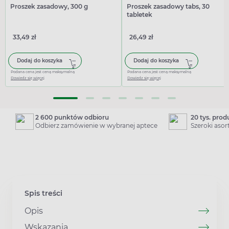
Proszek zasadowy, 300 g
Proszek zasadowy tabs, 30
tabletek
33,49 zł
26,49 zł
Dodaj do koszyka
Dodaj do koszyka
Podana cena jest ceną maksymalną
Podana cena jest ceną maksymalną
Dowiedz się więcej
Dowiedz się więcej
2 600 punktów odbioru
20 tys. pro
Odbierz zamówienie w wybranej aptece
Szeroki aso
Spis treści
Opis
Wskazania