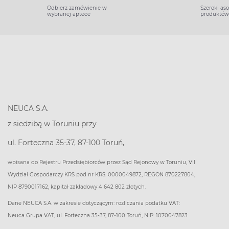
Odbierz zamówienie w
Szeroki as
wybranej aptece
produktów
NEUCA S.A.
z siedzibą w Toruniu przy
ul. Forteczna 35-37, 87-100 Toruń,
wpisana do Rejestru Przedsiębiorców przez Sąd Rejonowy w Toruniu, VII
Wydział Gospodarczy KRS pod nr KRS: 0000049872, REGON 870227804,
NIP 8790017162, kapitał zakładowy 4 642 802 złotych.
Dane NEUCA S.A. w zakresie dotyczącym: rozliczania podatku VAT:
Neuca Grupa VAT, ul. Forteczna 35-37, 87-100 Toruń, NIP: 1070047823