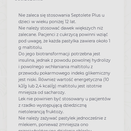
Nie zaleca się stosowania Septolete Plus u
dzieci w wieku poniżej 12 lat.
Nie należy stosować dawek większych niż
zalecane. Pacjenci z cukrzycą powinni wziąć
pod uwagę, że każda pastylka zawiera około 1
g maltitolu.
Do jego biotransformacji potrzebna jest
insulina, jednak z powodu powolnej hydrolizy
i powolnego wchłaniania maltitolu z
przewodu pokarmowego indeks glikemiczny
jest niski. Również wartość energetyczna (10
kJ/g lub 2,4 kcal/g) maltitolu jest istotnie
mniejsza od sacharozy.
Lek nie powinien być stosowany u pacjentów
z rzadko występującą dziedziczną
nietolerancją fruktozy.
Nie należy zażywać pastylek jednocześnie z
mlekiem, ponieważ zmniejsza ono
przeciwbakteryjne działanie chlorku