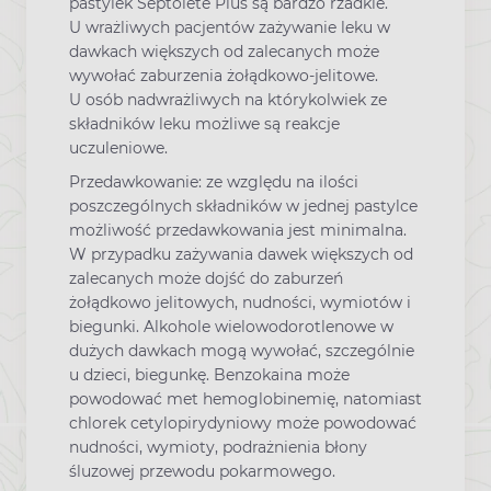
pastylek Septolete Plus są bardzo rzadkie.
U wrażliwych pacjentów zażywanie leku w
dawkach większych od zalecanych może
wywołać zaburzenia żołądkowo-jelitowe.
U osób nadwrażliwych na którykolwiek ze
składników leku możliwe są reakcje
uczuleniowe.
Przedawkowanie: ze względu na ilości
poszczególnych składników w jednej pastylce
możliwość przedawkowania jest minimalna.
W przypadku zażywania dawek większych od
zalecanych może dojść do zaburzeń
żołądkowo jelitowych, nudności, wymiotów i
biegunki. Alkohole wielowodorotlenowe w
dużych dawkach mogą wywołać, szczególnie
u dzieci, biegunkę. Benzokaina może
powodować met hemoglobinemię, natomiast
chlorek cetylopirydyniowy może powodować
nudności, wymioty, podrażnienia błony
śluzowej przewodu pokarmowego.