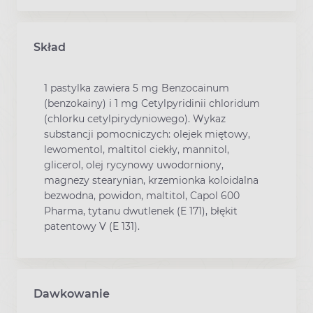
Skład
1 pastylka zawiera 5 mg Benzocainum
(benzokainy) i 1 mg Cetylpyridinii chloridum
(chlorku cetylpirydyniowego). Wykaz
substancji pomocniczych: olejek miętowy,
lewomentol, maltitol ciekły, mannitol,
glicerol, olej rycynowy uwodorniony,
magnezy stearynian, krzemionka koloidalna
bezwodna, powidon, maltitol, Capol 600
Pharma, tytanu dwutlenek (E 171), błękit
patentowy V (E 131).
Dawkowanie