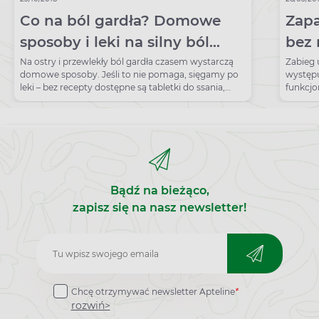
Co na ból gardła? Domowe
Zapa
sposoby i leki na silny ból
bez 
gardła
dom
Na ostry i przewlekły ból gardła czasem wystarczą
Zabieg 
domowe sposoby. Jeśli to nie pomaga, sięgamy po
występu
leki – bez recepty dostępne są tabletki do ssania,
funkcjo
płukanki.
profilak
Bądź na bieżąco,
zapisz się na nasz newsletter!
Zapisz
do
Chcę otrzymywać newsletter Apteline
*
newslettera
rozwiń>