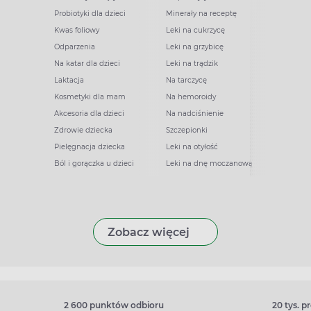
Probiotyki dla dzieci
Minerały na receptę
Kwas foliowy
Leki na cukrzycę
Odparzenia
Leki na grzybicę
Na katar dla dzieci
Leki na trądzik
Laktacja
Na tarczycę
Kosmetyki dla mam
Na hemoroidy
Akcesoria dla dzieci
Na nadciśnienie
Zdrowie dziecka
Szczepionki
Pielęgnacja dziecka
Leki na otyłość
Ból i gorączka u dzieci
Leki na dnę moczanową
Zobacz więcej
2 600 punktów odbioru
20 tys. 