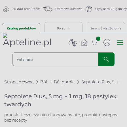
20 000 produktów
Darmowa dostawa
Wysyłka w 24 godziny
Katalog produktów
Poradnik
Serwis Świat Zdrowia
sztuk
Strona główna
Ból
Ból gardła
Septolete Plus, 5 mg +
Septolete Plus, 5 mg + 1 mg, 18 pastylek
twardych
produkt leczniczy nierefundowany otc, produkt dostępny
bez recepty