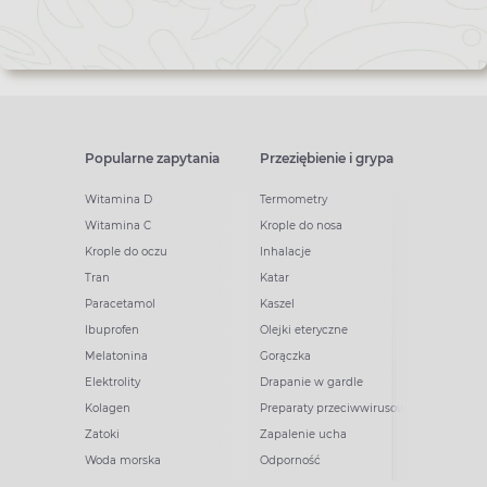
Popularne zapytania
Przeziębienie i grypa
Witamina D
Termometry
Witamina C
Krople do nosa
Krople do oczu
Inhalacje
Tran
Katar
Paracetamol
Kaszel
Ibuprofen
Olejki eteryczne
Melatonina
Gorączka
Elektrolity
Drapanie w gardle
Kolagen
Preparaty przeciwwirusowe
Zatoki
Zapalenie ucha
Woda morska
Odporność