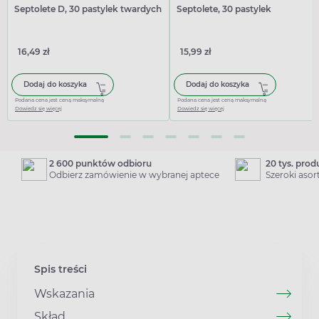
Septolete D, 30 pastylek twardych
Septolete, 30 pastylek
16,49 zł
15,99 zł
Dodaj do koszyka
Dodaj do koszyka
Podana cena jest ceną maksymalną
Podana cena jest ceną maksymalną
Dowiedz się więcej
Dowiedz się więcej
2 600 punktów odbioru
20 tys. pro
Odbierz zamówienie w wybranej aptece
Szeroki aso
Spis treści
Wskazania
Skład