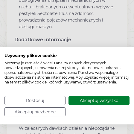
obsługiwania urządzeń mechanicznych w
ruchu – brak danych o ewentualnym wpływie
pastylek Septolete Plus na zdolność
prowadzenia pojazdów mechanicznych i
obsługi maszyn.
Dodatkowe informacje
Używamy plików cookie
To jest lek. Dla bezpieczeństwa stosuj
Możemy je zamieścić w celu analizy danych dotyczących
go zgodnie z ulotką dołączoną do
odwiedzających, ulepszenia naszej strony internetowej, pokazania
opakowania. Nie przekraczaj
spersonalizowanych treści i zapewnienia Państwu wspaniałego
doświadczenia na stronie internetowej. Aby uzyskać więcej informacji
maksymalnej dawki leku. W przypadku
na temat plików cookie, których używamy, otwórz ustawienia.
wątpliwości skonsultuj się z lekarzem
lub farmaceutą.
Dostosuj
Akceptuj wszystko
Działania niepożądane
Akceptuj niezbędne
W zalecanych dawkach działania niepożądane