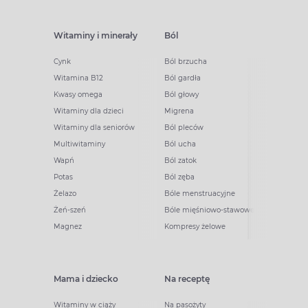
Witaminy i minerały
Ból
Cynk
Ból brzucha
Witamina B12
Ból gardła
Kwasy omega
Ból głowy
Witaminy dla dzieci
Migrena
Witaminy dla seniorów
Ból pleców
Multiwitaminy
Ból ucha
Wapń
Ból zatok
Potas
Ból zęba
Żelazo
Bóle menstruacyjne
Żeń-szeń
Bóle mięśniowo-stawowe
Magnez
Kompresy żelowe
Mama i dziecko
Na receptę
Witaminy w ciąży
Na pasożyty