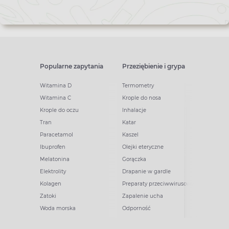
Popularne zapytania
Przeziębienie i grypa
Witamina D
Termometry
Witamina C
Krople do nosa
Krople do oczu
Inhalacje
Tran
Katar
Paracetamol
Kaszel
Ibuprofen
Olejki eteryczne
Melatonina
Gorączka
Elektrolity
Drapanie w gardle
Kolagen
Preparaty przeciwwirusowe
Zatoki
Zapalenie ucha
Woda morska
Odporność