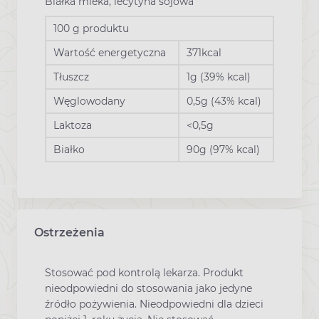
Białka mleka, lecytyna sojowa
100 g produktu
Wartość energetyczna
371kcal
Tłuszcz
1g (39% kcal)
Węglowodany
0,5g (43% kcal)
Laktoza
<0,5g
Białko
90g (97% kcal)
Ostrzeżenia
Stosować pod kontrolą lekarza. Produkt
nieodpowiedni do stosowania jako jedyne
źródło pożywienia. Nieodpowiedni dla dzieci