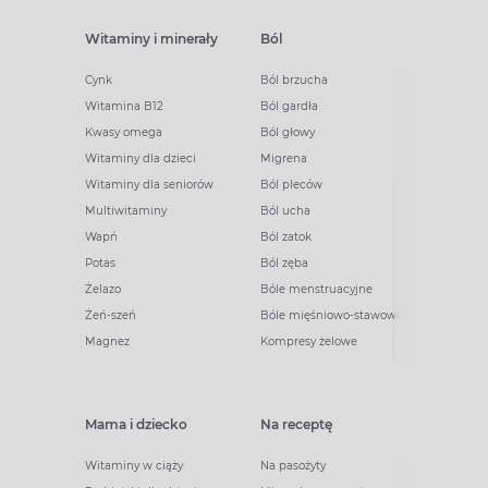
Witaminy i minerały
Ból
Cynk
Ból brzucha
Witamina B12
Ból gardła
Kwasy omega
Ból głowy
Witaminy dla dzieci
Migrena
Witaminy dla seniorów
Ból pleców
Multiwitaminy
Ból ucha
Wapń
Ból zatok
Potas
Ból zęba
Żelazo
Bóle menstruacyjne
Żeń-szeń
Bóle mięśniowo-stawowe
Magnez
Kompresy żelowe
Mama i dziecko
Na receptę
Witaminy w ciąży
Na pasożyty