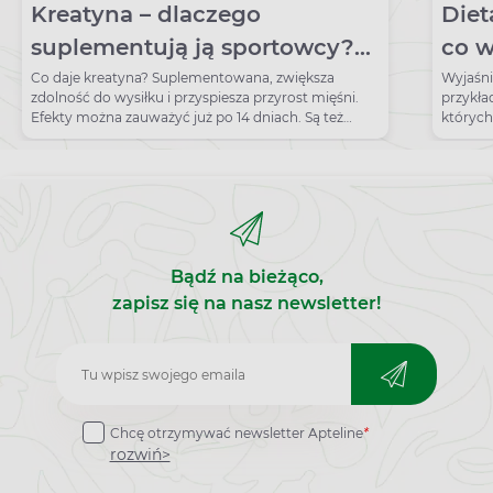
Kreatyna – dlaczego
Diet
suplementują ją sportowcy?
co w
Działanie, przeciwwskazania
Jaka
Co daje kreatyna? Suplementowana, zwiększa
Wyjaśni
zdolność do wysiłku i przyspiesza przyrost mięśni.
przykła
lekk
Efekty można zauważyć już po 14 dniach. Są też
których
skutki uboczne.
Bądź na bieżąco,
zapisz się na nasz newsletter!
Zapisz
do
Chcę otrzymywać newsletter Apteline
*
newslettera
rozwiń>