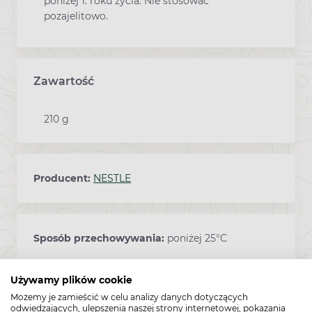
poniżej 1. roku życia. Nie stosować
pozajelitowo.
Zawartość
210 g
Producent:
NESTLE
Sposób przechowywania:
poniżej 25°C
Używamy plików cookie
Możemy je zamieścić w celu analizy danych dotyczących
Pozwolenie:
GIS 06/12
odwiedzających, ulepszenia naszej strony internetowej, pokazania