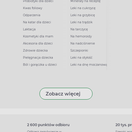
Probiotyki dla dzieci
Minerały na receptę
Kwas foliowy
Leki na cukrzycę
Odparzenia
Leki na grzybicę
Na katar dla dzieci
Leki na trądzik
Laktacja
Na tarczycę
Kosmetyki dla mam
Na hemoroidy
Akcesoria dla dzieci
Na nadciśnienie
Zdrowie dziecka
Szczepionki
Pielęgnacja dziecka
Leki na otyłość
Ból i gorączka u dzieci
Leki na dnę moczanową
Zobacz więcej
2 600 punktów odbioru
20 tys. 
Odbierz zamówienie w
Szeroki as