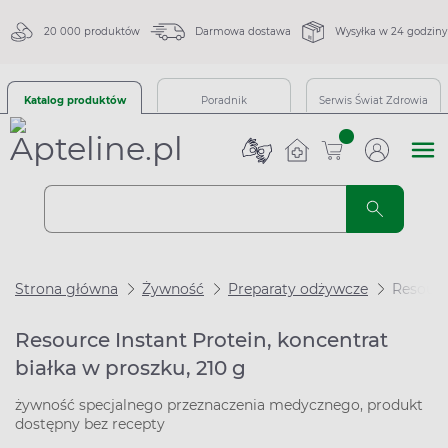
20 000 produktów
Darmowa dostawa
Wysyłka w 24 godziny
Katalog produktów
Poradnik
Serwis Świat Zdrowia
sztuk
Strona główna
Żywność
Preparaty odżywcze
Resource
Resource Instant Protein, koncentrat
białka w proszku, 210 g
żywność specjalnego przeznaczenia medycznego, produkt
dostępny bez recepty