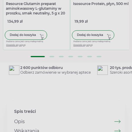
Resource Glutamin preparat
Isosource Protein, płyn, 500 ml
aminokwasowy L-glutaminy w
proszku, smak neutralny, 5 g x 20
saszetek
134,99 zł
19,99 zł
Dodaj do koszyka
Dodaj do koszyka
Podana cena jest ceną maksymalną
Podana cena jest ceną maksymalną
Dowiedz się więcej
Dowiedz się więcej
2 600 punktów odbioru
20 tys. pro
Odbierz zamówienie w wybranej aptece
Szeroki aso
Spis treści
Opis
Wskazania