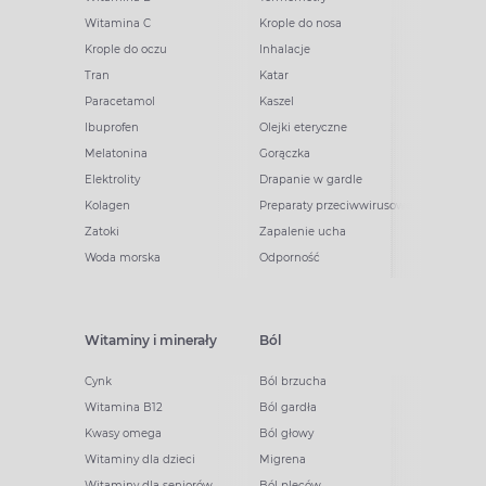
Witamina C
Krople do nosa
Krople do oczu
Inhalacje
Tran
Katar
Paracetamol
Kaszel
Ibuprofen
Olejki eteryczne
Melatonina
Gorączka
Elektrolity
Drapanie w gardle
Kolagen
Preparaty przeciwwirusowe
Zatoki
Zapalenie ucha
Woda morska
Odporność
Witaminy i minerały
Ból
Cynk
Ból brzucha
Witamina B12
Ból gardła
Kwasy omega
Ból głowy
Witaminy dla dzieci
Migrena
Witaminy dla seniorów
Ból pleców