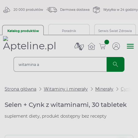
20 000 produktów
Darmowa dostawa
Wysyłka w 24 godziny
Katalog produktów
Poradnik
Serwis Świat Zdrowia
sztuk
Strona główna
Witaminy i minerały
Minerały
Cynk
Selen + Cynk z witaminami, 30 tabletek
suplement diety, produkt dostępny bez recepty