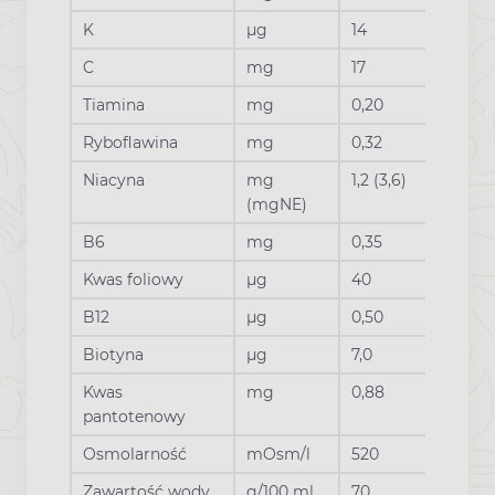
K
µg
14
C
mg
17
Tiamina
mg
0,20
Ryboflawina
mg
0,32
Niacyna
mg
1,2 (3,6)
(mgNE)
B6
mg
0,35
Kwas foliowy
µg
40
B12
µg
0,50
Biotyna
µg
7,0
Kwas
mg
0,88
pantotenowy
Osmolarność
mOsm/l
520
Zawartość wody
g/100 ml
70