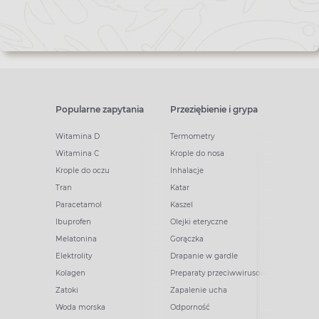
Popularne zapytania
Przeziębienie i grypa
Witamina D
Termometry
Witamina C
Krople do nosa
Krople do oczu
Inhalacje
Tran
Katar
Paracetamol
Kaszel
Ibuprofen
Olejki eteryczne
Melatonina
Gorączka
Elektrolity
Drapanie w gardle
Kolagen
Preparaty przeciwwirusowe
Zatoki
Zapalenie ucha
Woda morska
Odporność