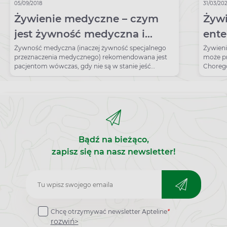
05/09/2018
31/03/20
Żywienie medyczne – czym
Żywi
jest żywność medyczna i
ente
kiedy należy ją stosować?
pole
Żywność medyczna (inaczej żywność specjalnego
Żywieni
przeznaczenia medycznego) rekomendowana jest
może p
ubo
pacjentom wówczas, gdy nie są w stanie jeść
Choreg
tradycyjnych posiłków.
wymaga 
Bądź na bieżąco,
zapisz się na nasz newsletter!
Zapisz
do
Chcę otrzymywać newsletter Apteline
*
newslettera
rozwiń>