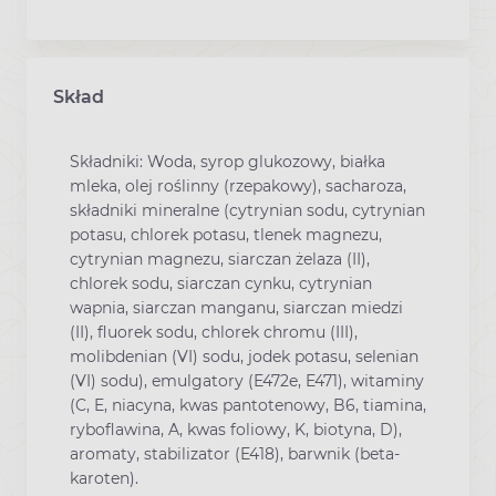
Skład
Składniki: Woda, syrop glukozowy, białka
mleka, olej roślinny (rzepakowy), sacharoza,
składniki mineralne (cytrynian sodu, cytrynian
potasu, chlorek potasu, tlenek magnezu,
cytrynian magnezu, siarczan żelaza (II),
chlorek sodu, siarczan cynku, cytrynian
wapnia, siarczan manganu, siarczan miedzi
(II), fluorek sodu, chlorek chromu (III),
molibdenian (VI) sodu, jodek potasu, selenian
(VI) sodu), emulgatory (E472e, E471), witaminy
(C, E, niacyna, kwas pantotenowy, B6, tiamina,
ryboflawina, A, kwas foliowy, K, biotyna, D),
aromaty, stabilizator (E418), barwnik (beta-
karoten).