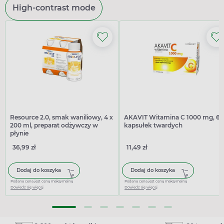
High-contrast mode
Resource 2.0, smak waniliowy, 4 x
AKAVIT Witamina C 1000 mg, 60
200 ml, preparat odżywczy w
kapsułek twardych
płynie
36,99 zł
11,49 zł
Dodaj do koszyka
Dodaj do koszyka
Podana cena jest ceną maksymalną
Podana cena jest ceną maksymalną
Dowiedz się więcej
Dowiedz się więcej