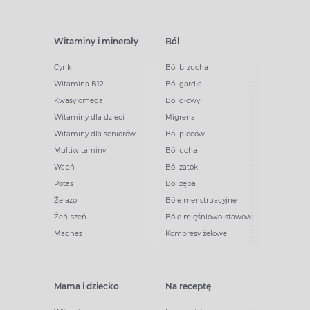
Witaminy i minerały
Ból
Cynk
Ból brzucha
Witamina B12
Ból gardła
Kwasy omega
Ból głowy
Witaminy dla dzieci
Migrena
Witaminy dla seniorów
Ból pleców
Multiwitaminy
Ból ucha
Wapń
Ból zatok
Potas
Ból zęba
Żelazo
Bóle menstruacyjne
Żeń-szeń
Bóle mięśniowo-stawowe
Magnez
Kompresy żelowe
Mama i dziecko
Na receptę