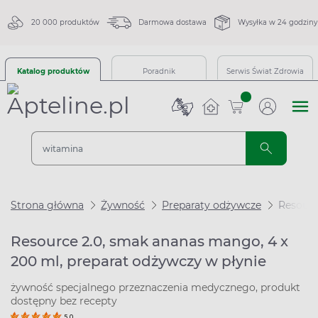
20 000 produktów
Darmowa dostawa
Wysyłka w 24 godziny
Katalog produktów
Poradnik
Serwis Świat Zdrowia
sztuk
Strona główna
Żywność
Preparaty odżywcze
Resourc
Resource 2.0, smak ananas mango, 4 x
200 ml, preparat odżywczy w płynie
żywność specjalnego przeznaczenia medycznego, produkt
dostępny bez recepty
5.0