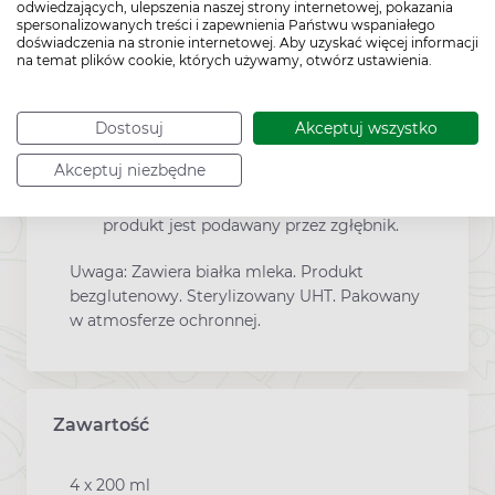
odwiedzających, ulepszenia naszej strony internetowej, pokazania
Produkt nie jest przeznaczony do
spersonalizowanych treści i zapewnienia Państwu wspaniałego
doświadczenia na stronie internetowej. Aby uzyskać więcej informacji
stosowania pozajelitowego.
na temat plików cookie, których używamy, otwórz ustawienia.
Odpowiedni dla dzieci powyżej 3. roku
życia
Dostosuj
Akceptuj wszystko
. Do podawania doustnego lub przez
zgłębnik.
Akceptuj niezbędne
Nie dodawać żywności ani leków, jeżeli
produkt jest podawany przez zgłębnik.
Uwaga: Zawiera białka mleka. Produkt
bezglutenowy. Sterylizowany UHT. Pakowany
w atmosferze ochronnej.
Zawartość
4 x 200 ml