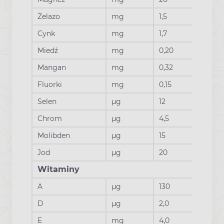
Żelazo
mg
1,5
Cynk
mg
1,7
Miedź
mg
0,20
Mangan
mg
0,32
Fluorki
mg
0,15
Selen
µg
12
Chrom
µg
4,5
Molibden
µg
15
Jod
µg
20
Witaminy
A
µg
130
D
µg
2,0
E
mg
4,0