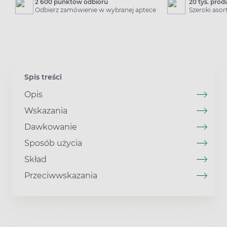
2 600 punktów odbioru
20 tys. pro
Odbierz zamówienie w wybranej aptece
Szeroki aso
Spis treści
Opis
Wskazania
Dawkowanie
Sposób użycia
Skład
Przeciwwskazania