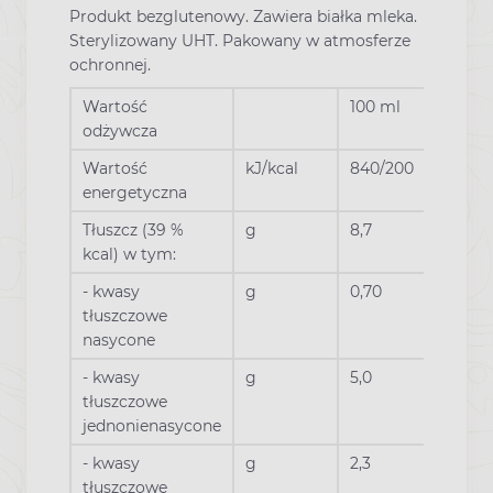
Produkt bezglutenowy. Zawiera białka mleka.
Sterylizowany UHT. Pakowany w atmosferze
ochronnej.
Wartość
100 ml
odżywcza
Wartość
kJ/kcal
840/200
energetyczna
Tłuszcz (39 %
g
8,7
kcal) w tym:
- kwasy
g
0,70
tłuszczowe
nasycone
- kwasy
g
5,0
tłuszczowe
jednonienasycone
- kwasy
g
2,3
tłuszczowe