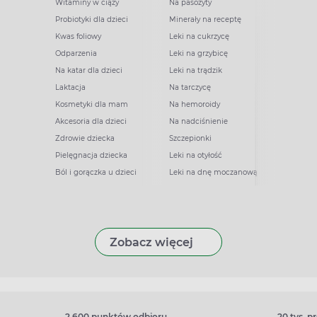
Witaminy w ciąży
Na pasożyty
Probiotyki dla dzieci
Minerały na receptę
Kwas foliowy
Leki na cukrzycę
Odparzenia
Leki na grzybicę
Na katar dla dzieci
Leki na trądzik
Laktacja
Na tarczycę
Kosmetyki dla mam
Na hemoroidy
Akcesoria dla dzieci
Na nadciśnienie
Zdrowie dziecka
Szczepionki
Pielęgnacja dziecka
Leki na otyłość
Ból i gorączka u dzieci
Leki na dnę moczanową
Zobacz więcej
2 600 punktów odbioru
20 tys. 