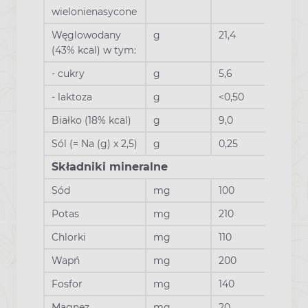
wielonienasycone
Węglowodany
g
21,4
(43% kcal) w tym:
- cukry
g
5,6
- laktoza
g
<0,50
Białko (18% kcal)
g
9,0
Sól (= Na (g) x 2,5)
g
0,25
Składniki mineralne
Sód
mg
100
Potas
mg
210
Chlorki
mg
110
Wapń
mg
200
Fosfor
mg
140
Magnez
mg
20