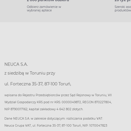
Odbierz zamówienie w
Szeroki as
wybranej aptece
produktów
NEUCA S.A.
z siedzibą w Toruniu przy
ul. Forteczna 35-37, 87-100 Toruń,
wpisana do Rejestru Przedsiębiorców przez Sąd Rejonowy w Toruniu, VII
Wydział Gospodarczy KRS pod nr KRS: 0000049872, REGON 870227804,
NIP 8790017162, kapitał zakładowy 4 642 802 złotych.
Dane NEUCA S.A. w zakresie dotyczącym: rozliczania podatku VAT:
Neuca Grupa VAT, ul. Forteczna 35-37, 87-100 Toruń, NIP: 1070047823