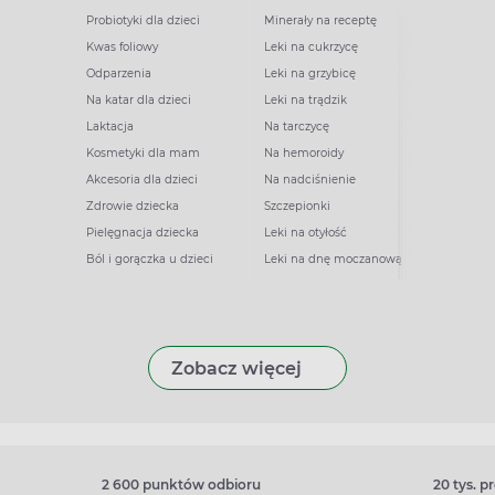
Probiotyki dla dzieci
Minerały na receptę
Kwas foliowy
Leki na cukrzycę
Odparzenia
Leki na grzybicę
Na katar dla dzieci
Leki na trądzik
Laktacja
Na tarczycę
Kosmetyki dla mam
Na hemoroidy
Akcesoria dla dzieci
Na nadciśnienie
Zdrowie dziecka
Szczepionki
Pielęgnacja dziecka
Leki na otyłość
Ból i gorączka u dzieci
Leki na dnę moczanową
Zobacz więcej
2 600 punktów odbioru
20 tys. 