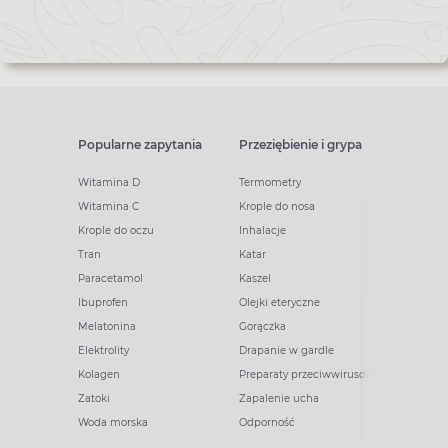
Popularne zapytania
Przeziębienie i grypa
Witamina D
Termometry
Witamina C
Krople do nosa
Krople do oczu
Inhalacje
Tran
Katar
Paracetamol
Kaszel
Ibuprofen
Olejki eteryczne
Melatonina
Gorączka
Elektrolity
Drapanie w gardle
Kolagen
Preparaty przeciwwirusowe
Zatoki
Zapalenie ucha
Woda morska
Odporność