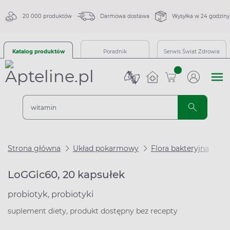
20 000 produktów
Darmowa dostawa
Wysyłka w 24 godziny
Katalog produktów
Poradnik
Serwis Świat Zdrowia
sztuk
Strona główna
Układ pokarmowy
Flora bakteryjna
Pr
LoGGic60, 20 kapsułek
probiotyk, probiotyki
suplement diety, produkt dostępny bez recepty