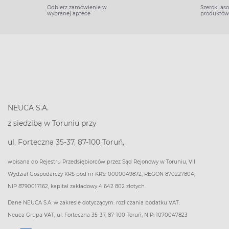
Odbierz zamówienie w
Szeroki as
wybranej aptece
produktów
NEUCA S.A.
z siedzibą w Toruniu przy
ul. Forteczna 35-37, 87-100 Toruń,
wpisana do Rejestru Przedsiębiorców przez Sąd Rejonowy w Toruniu, VII
Wydział Gospodarczy KRS pod nr KRS: 0000049872, REGON 870227804,
NIP 8790017162, kapitał zakładowy 4 642 802 złotych.
Dane NEUCA S.A. w zakresie dotyczącym: rozliczania podatku VAT:
Neuca Grupa VAT, ul. Forteczna 35-37, 87-100 Toruń, NIP: 1070047823