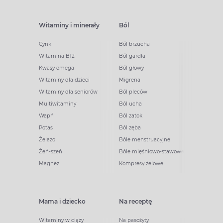
Witaminy i minerały
Ból
Cynk
Ból brzucha
Witamina B12
Ból gardła
Kwasy omega
Ból głowy
Witaminy dla dzieci
Migrena
Witaminy dla seniorów
Ból pleców
Multiwitaminy
Ból ucha
Wapń
Ból zatok
Potas
Ból zęba
Żelazo
Bóle menstruacyjne
Żeń-szeń
Bóle mięśniowo-stawowe
Magnez
Kompresy żelowe
Mama i dziecko
Na receptę
Witaminy w ciąży
Na pasożyty