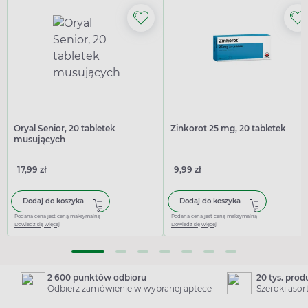
Oryal Senior, 20 tabletek
Zinkorot 25 mg, 20 tabletek
musujących
17,99 zł
9,99 zł
Dodaj do koszyka
Dodaj do koszyka
Podana cena jest ceną maksymalną
Podana cena jest ceną maksymalną
Dowiedz się więcej
Dowiedz się więcej
2 600 punktów odbioru
20 tys. pro
Odbierz zamówienie w wybranej aptece
Szeroki aso