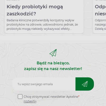
Kiedy probiotyki mogą
Odpo
zaszkodzić?
nies
co t
Badania kliniczne potwierdziły korzystny wpływ
Odporno
probiotyków na zdrowie, udowodniono jednak, że
naszego
któr
probiotyki mogą niekiedy wykazywać efekty
Dzielą 
uboczne.
Poznaj j
Bądź na bieżąco,
zapisz się na nasz newsletter!
Zapisz
do
Chcę otrzymywać newsletter Apteline
*
newslettera
rozwiń>