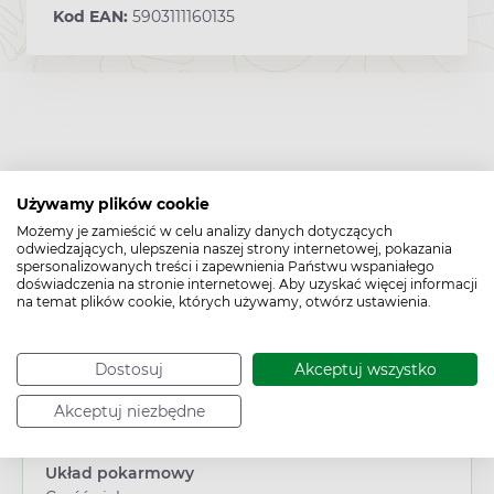
Kod EAN:
5903111160135
Używamy plików cookie
Możemy je zamieścić w celu analizy danych dotyczących
odwiedzających, ulepszenia naszej strony internetowej, pokazania
Cechy produktu
spersonalizowanych treści i zapewnienia Państwu wspaniałego
doświadczenia na stronie internetowej. Aby uzyskać więcej informacji
Typ produktu:
na temat plików cookie, których używamy, otwórz ustawienia.
Suplement diety
Płeć:
Dostosuj
Akceptuj wszystko
Dowolna
Wiek:
Akceptuj niezbędne
Dorosły
/
Dziecko
/
Młodzież
/
Niemowlę
Obszar/Układ:
Układ pokarmowy