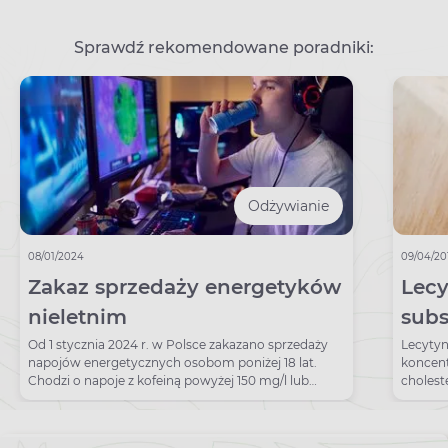
Sprawdź rekomendowane poradniki:
Odżywianie
08/01/2024
09/04/20
Zakaz sprzedaży energetyków
Lecy
nieletnim
subs
się 
Od 1 stycznia 2024 r. w Polsce zakazano sprzedaży
Lecytyn
napojów energetycznych osobom poniżej 18 lat.
koncent
Chodzi o napoje z kofeiną powyżej 150 mg/l lub
cholest
tauryną.