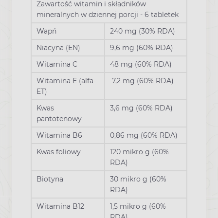
Zawartość witamin i składników
mineralnych w dziennej porcji - 6 tabletek
Wapń
240 mg (30% RDA)
Niacyna (EN)
9,6 mg (60% RDA)
Witamina C
48 mg (60% RDA)
Witamina E (alfa-
7,2 mg (60% RDA)
ET)
Kwas
3,6 mg (60% RDA)
pantotenowy
Witamina B6
0,86 mg (60% RDA)
Kwas foliowy
120 mikro g (60%
RDA)
Biotyna
30 mikro g (60%
RDA)
Witamina B12
1,5 mikro g (60%
RDA)