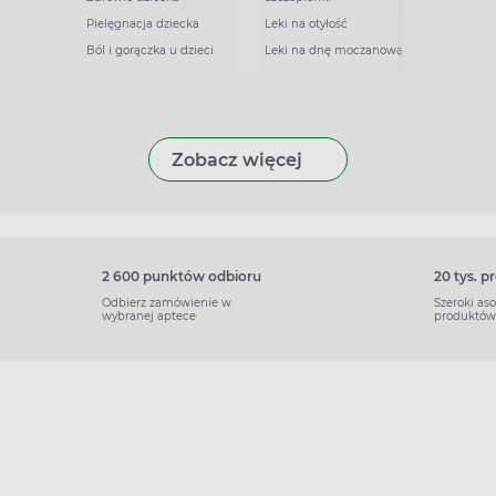
Pielęgnacja dziecka
Leki na otyłość
Ból i gorączka u dzieci
Leki na dnę moczanową
Zobacz więcej
2 600 punktów odbioru
20 tys. 
Odbierz zamówienie w
Szeroki as
wybranej aptece
produktów