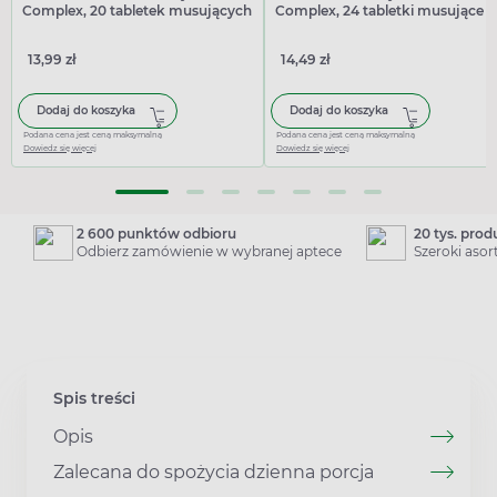
Complex, 20 tabletek musujących
Complex, 24 tabletki musujące
13,99 zł
14,49 zł
Dodaj do koszyka
Dodaj do koszyka
Podana cena jest ceną maksymalną
Podana cena jest ceną maksymalną
Dowiedz się więcej
Dowiedz się więcej
2 600 punktów odbioru
20 tys. pro
Odbierz zamówienie w wybranej aptece
Szeroki aso
Spis treści
Opis
Zalecana do spożycia dzienna porcja