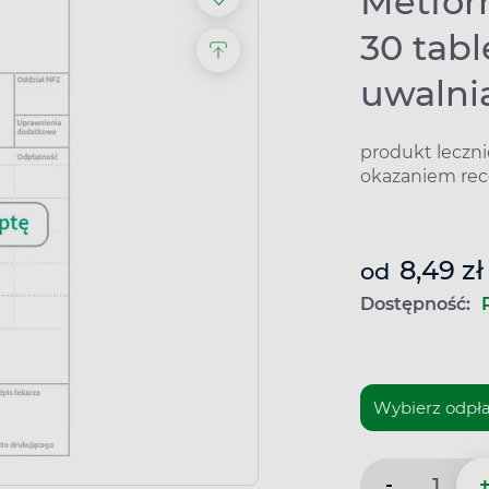
Metfor
30 tab
uwalni
produkt leczn
okazaniem rec
8,49 zł
od
Dostępność:
-