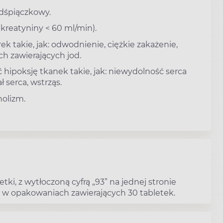
dśpiączkowy.
 kreatyniny < 60 ml/min).
k takie, jak: odwodnienie, ciężkie zakażenie,
h zawierających jod.
hipoksję tkanek takie, jak: niewydolność serca
serca, wstrząs.
holizm.
tki, z wytłoczoną cyfrą „93” na jednej stronie
 są w opakowaniach zawierających 30 tabletek.