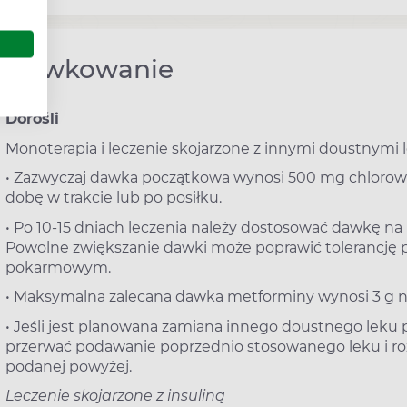
Dawkowanie
Dorośli
Monoterapia i leczenie skojarzone z innymi doustnym
• Zazwyczaj dawka początkowa wynosi 500 mg chlorowod
dobę w trakcie lub po posiłku.
• Po 10-15 dniach leczenia należy dostosować dawkę na
Powolne zwiększanie dawki może poprawić tolerancję 
pokarmowym.
• Maksymalna zalecana dawka metforminy wynosi 3 g n
• Jeśli jest planowana zamiana innego doustnego leku
przerwać podawanie poprzednio stosowanego leku i r
podanej powyżej.
Leczenie skojarzone z insuliną