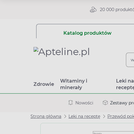
20 000 produkt
Katalog produktów
Witaminy i
Leki n
Zdrowie
minerały
recept
Nowości
Zestawy p
Strona główna
Leki na receptę
Przewód po