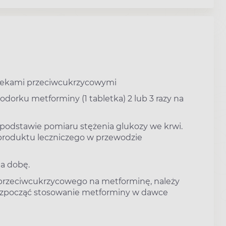
i lekami przeciwcukrzycowymi
orku metforminy (1 tabletka) 2 lub 3 razy na
 podstawie pomiaru stężenia glukozy we krwi.
produktu leczniczego w przewodzie
a dobę.
 przeciwcukrzycowego na metforminę, należy
ozpocząć stosowanie metforminy w dawce