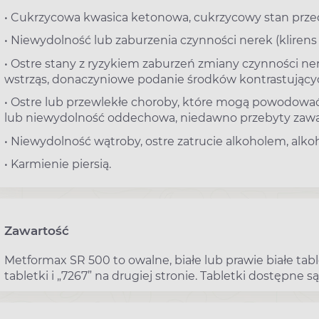
• Cukrzycowa kwasica ketonowa, cukrzycowy stan prze
• Niewydolność lub zaburzenia czynności nerek (klirens
• Ostre stany z ryzykiem zaburzeń zmiany czynności nere
wstrząs, donaczyniowe podanie środków kontrastującyc
• Ostre lub przewlekłe choroby, które mogą powodować 
lub niewydolność oddechowa, niedawno przebyty zawał 
• Niewydolność wątroby, ostre zatrucie alkoholem, alko
• Karmienie piersią.
Zawartość
Metformax SR 500 to owalne, białe lub prawie białe table
tabletki i „7267” na drugiej stronie. Tabletki dostępne