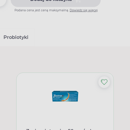
Dodaj do koszyka Metformax SR
Podana cena jest ceną maksymalną.
Dowiedz się więcej
Probiotyki