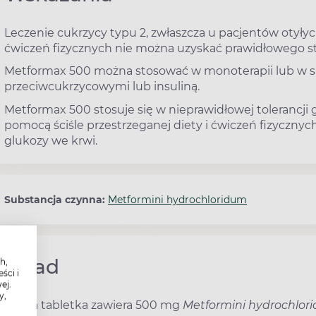
Leczenie cukrzycy typu 2, zwłaszcza u pacjentów otyłyc
ćwiczeń fizycznych nie można uzyskać prawidłowego st
Metformax 500 można stosować w monoterapii lub w s
przeciwcukrzycowymi lub insuliną.
Metformax 500 stosuje się w nieprawidłowej tolerancji
pomocą ściśle przestrzeganej diety i ćwiczeń fizyczny
glukozy we krwi.
Substancja czynna:
Metformini hydrochloridum
Skład
h,
ści i
ej.
y,
Każda tabletka zawiera 500 mg
Metformini hydrochlo