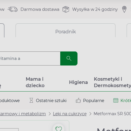
ów
Darmowa dostawa
Wysyłka w 24 godziny
Poradnik
a
Mama i
Kosmetyki i
Higiena
ę
dziecko
Dermokosmety
roduktowe
Ostatnie sztuki
Popularne
Krótk
karmowy i metabolizm
Leki na cukrzycę
Metformax SR 500,