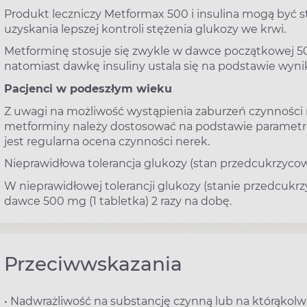
Produkt leczniczy Metformax 500 i insulina mogą być 
uzyskania lepszej kontroli stężenia glukozy we krwi.
Metforminę stosuje się zwykle w dawce początkowej 500
natomiast dawkę insuliny ustala się na podstawie wyn
Pacjenci w podeszłym wieku
Z uwagi na możliwość wystąpienia zaburzeń czynnośc
metforminy należy dostosować na podstawie parametró
jest regularna ocena czynności nerek.
Nieprawidłowa tolerancja glukozy (stan przedcukrzyco
W nieprawidłowej tolerancji glukozy (stanie przedcuk
dawce 500 mg (1 tabletka) 2 razy na dobę.
Przeciwwskazania
• Nadwrażliwość na substancję czynną lub na którąkol