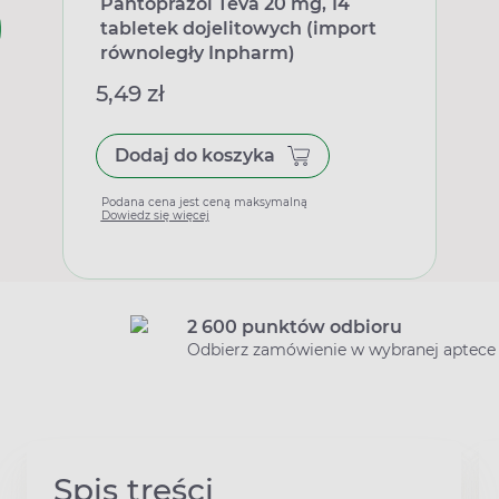
Pantoprazol Teva 20 mg, 14
tabletek dojelitowych (import
równoległy Inpharm)
5,49 zł
Dodaj do koszyka
Podana cena jest ceną maksymalną
Dowiedz się więcej
2 600 punktów odbioru
Odbierz zamówienie w wybranej aptece
Spis treści