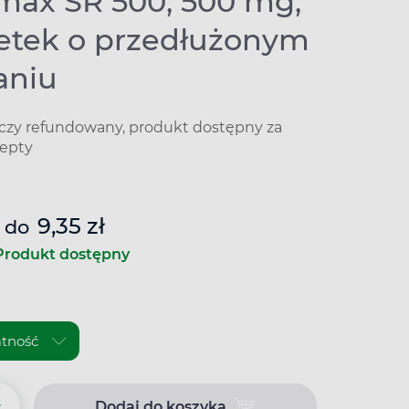
max SR 500, 500 mg,
letek o przedłużonym
aniu
iczy refundowany, produkt dostępny za
epty
9,35 zł
do
Produkt dostępny
+
Dodaj do koszyka