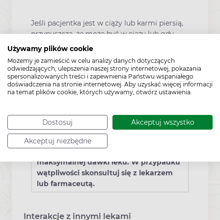
Jeśli pacjentka jest w ciąży lub karmi piersią,
przypuszcza, że może być w ciąży lub gdy
planuje mieć dziecko, powinna poradzić się
Używamy plików cookie
lekarza lub farmaceuty przed zastosowaniem
Możemy je zamieścić w celu analizy danych dotyczących
tego leku. Nie stosować w okresie ciąży i
odwiedzających, ulepszenia naszej strony internetowej, pokazania
spersonalizowanych treści i zapewnienia Państwu wspaniałego
karmienia piersią.
doświadczenia na stronie internetowej. Aby uzyskać więcej informacji
na temat plików cookie, których używamy, otwórz ustawienia.
Dodatkowe informacje
Dostosuj
Akceptuj wszystko
To jest lek. Dla bezpieczeństwa stosuj
go zgodnie z ulotką dołączoną do
Akceptuj niezbędne
opakowania. Nie przekraczaj
maksymalnej dawki leku. W przypadku
wątpliwości skonsultuj się z lekarzem
lub farmaceutą.
Interakcje z innymi lekami