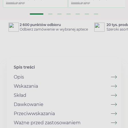
Dowiedz się więcej
Dowiedz się więcej
2 600 punktów odbioru
20 tys. pro
Odbierz zamówienie w wybranej aptece
Szeroki aso
Spis treści
Opis
Wskazania
Skład
Dawkowanie
Przeciwwskazania
Ważne przed zastosowaniem