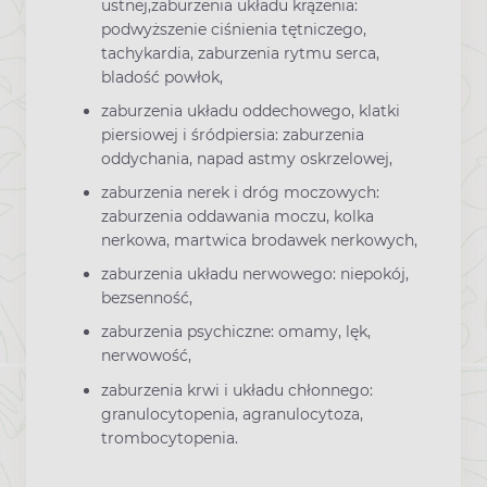
ustnej,
zaburzenia układu krążenia:
podwyższenie ciśnienia tętniczego,
tachykardia, zaburzenia rytmu serca,
bladość powłok,
zaburzenia układu oddechowego, klatki
piersiowej i śródpiersia: zaburzenia
oddychania, napad astmy oskrzelowej,
zaburzenia nerek i dróg moczowych:
zaburzenia oddawania moczu, kolka
nerkowa, martwica brodawek nerkowych,
zaburzenia układu nerwowego: niepokój,
bezsenność,
zaburzenia psy
chiczne: omamy, lęk,
nerwowość,
zaburzenia krwi i układu chłonnego:
granulocytopenia, agranulocytoza,
trombocytopenia.