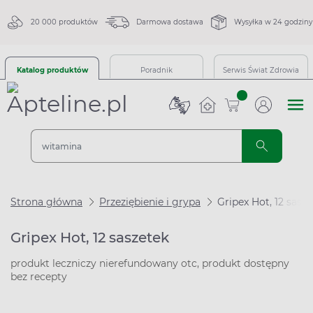
20 000 produktów
Darmowa dostawa
Wysyłka w 24 godziny
Katalog produktów
Poradnik
Serwis Świat Zdrowia
sztuk
Strona główna
Przeziębienie i grypa
Gripex Hot, 12 sasz
Gripex Hot, 12 saszetek
produkt leczniczy nierefundowany otc, produkt dostępny
bez recepty