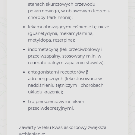
stanach skurczowych przewodu
pokarmowego, w objawowym leczeniu
choroby Parkinsona);
lekami obniżającymi ciśnienie tętnicze
(guanetydyna, mekamylamina,
metyldopa, rezerpina);
indometacyną (lek przeciwbólowy i
przeciwzapalny, stosowany m.in. w
reumatoidalnym zapaleniu stawów);
antagonistami receptorów β-
adrenergicznych (leki stosowane w
nadciśnieniu tętniczym i chorobach
układu krążenia);
trójpierścieniowymi lekami
przeciwdepresyjnymi.
Zawarty w leku kwas askorbowy zwiększa
wchłanianie: