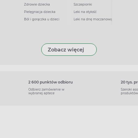
Zdrowie dziecka
Szczepionki
Pielęgnacja dziecka
Leki na otyłość
Ból i gorączka u dzieci
Leki na dnę moczanową
Zobacz więcej
2 600 punktów odbioru
20 tys. 
Odbierz zamówienie w
Szeroki as
wybranej aptece
produktów