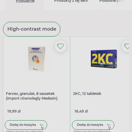
Popularne
Produkty z tej serii
Podobne produkt
High-contrast mode
Fervex, granulat, 8 saszetek
2KC, 12 tabletek
(import równoległy Medezin)
19,99 zł
16,49 zł
Dodaj do koszyka
Dodaj do koszyka
Podana cena jest ceną maksymalną
Podana cena jest ceną maksymalną