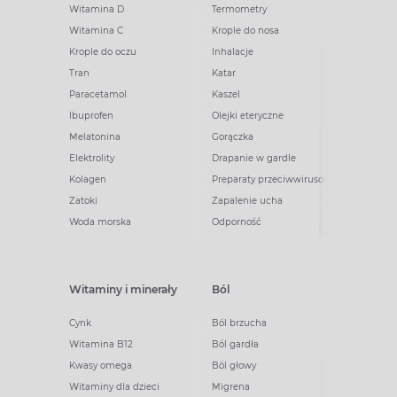
Witamina D
Termometry
Witamina C
Krople do nosa
Krople do oczu
Inhalacje
Tran
Katar
Paracetamol
Kaszel
Ibuprofen
Olejki eteryczne
Melatonina
Gorączka
Elektrolity
Drapanie w gardle
Kolagen
Preparaty przeciwwirusowe
Zatoki
Zapalenie ucha
Woda morska
Odporność
Witaminy i minerały
Ból
Cynk
Ból brzucha
Witamina B12
Ból gardła
Kwasy omega
Ból głowy
Witaminy dla dzieci
Migrena