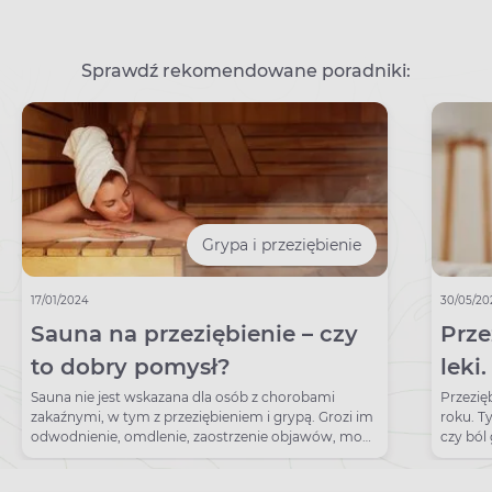
Sprawdź rekomendowane poradniki:
Grypa i przeziębienie
17/01/2024
30/05/20
Sauna na przeziębienie – czy
Prze
to dobry pomysł?
leki
Sauna nie jest wskazana dla osób z chorobami
Przezię
zakaźnymi, w tym z przeziębieniem i grypą. Grozi im
roku. T
odwodnienie, omdlenie, zaostrzenie objawów, mogą
czy ból 
też zarażać.