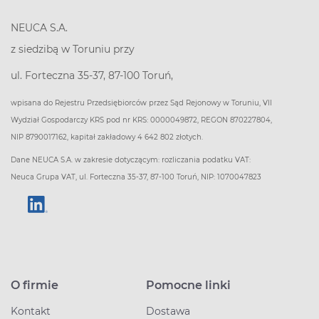
NEUCA S.A.
z siedzibą w Toruniu przy
ul. Forteczna 35-37, 87-100 Toruń,
wpisana do Rejestru Przedsiębiorców przez Sąd Rejonowy w Toruniu, VII
Wydział Gospodarczy KRS pod nr KRS: 0000049872, REGON 870227804,
NIP 8790017162, kapitał zakładowy 4 642 802 złotych.
Dane NEUCA S.A. w zakresie dotyczącym: rozliczania podatku VAT:
Neuca Grupa VAT, ul. Forteczna 35-37, 87-100 Toruń, NIP: 1070047823
O firmie
Pomocne linki
Kontakt
Dostawa