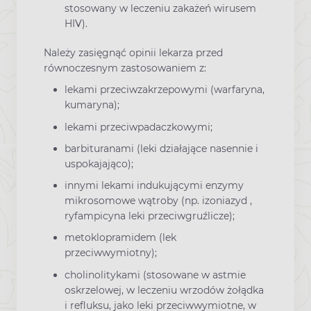
stosowany w leczeniu zakażeń wirusem
HIV).
Należy zasięgnąć opinii lekarza przed
równoczesnym zastosowaniem z:
lekami przeciwzakrzepowymi (warfaryna,
kumaryna);
lekami przeciwpadaczkowymi;
barbituranami (leki działające nasennie i
uspokajająco);
innymi lekami indukującymi enzymy
mikrosomowe wątroby (np. izoniazyd ,
ryfampicyna leki przeciwgruźlicze);
metoklopramidem (lek
przeciwwymiotny);
cholinolitykami (stosowane w astmie
oskrzelowej, w leczeniu wrzodów żołądka
i refluksu, jako leki przeciwwymiotne, w