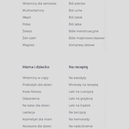
Witaminy dla seniorów
Ból pleców
Multiwitaminy
Ból ucha
Wapń
Ból zatok
Potas
Ból zęba
Żelazo
Bóle menstruacyjne
Żeń-szeń
Bóle mięśniowo-stawowe
Magnez
Kompresy żelowe
Mama i dziecko
Na receptę
Witaminy w ciąży
Na pasożyty
Probiotyki dla dzieci
Minerały na receptę
Kwas foliowy
Leki na cukrzycę
Odparzenia
Leki na grzybicę
Na katar dla dzieci
Leki na trądzik
Laktacja
Na tarczycę
Kosmetyki dla mam
Na hemoroidy
Akcesoria dla dzieci
Na nadciśnienie