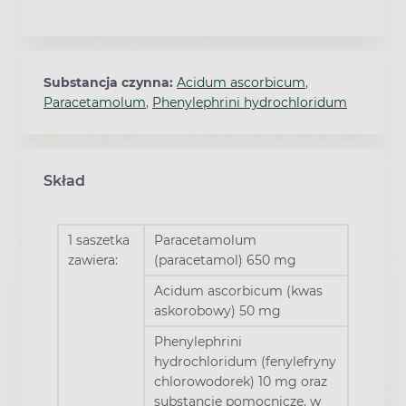
Substancja czynna:
Acidum ascorbicum
,
Paracetamolum
,
Phenylephrini hydrochloridum
Skład
1 saszetka
Paracetamolum
zawiera:
(paracetamol) 650 mg
Acidum ascorbicum (kwas
askorobowy) 50 mg
Phenylephrini
hydrochloridum (fenylefryny
chlorowodorek) 10 mg oraz
substancje pomocnicze, w