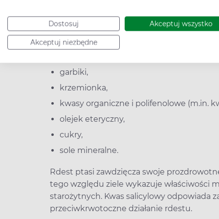
Rdest ptasi w większości przypadków trakt
Dostosuj
Akceptuj wszystko
rozwój plonów. W ziołolecznictwie odgrywa
Jakie substancje odpowiadają za właściwośc
Akceptuj niezbędne
flawonoidy (awikularyna, kwercetyna),
garbiki,
krzemionka,
kwasy organiczne i polifenolowe (m.in. kw
olejek eteryczny,
cukry,
sole mineralne.
Rdest ptasi zawdzięcza swoje prozdrowotne
tego względu ziele wykazuje właściwości
starożytnych. Kwas salicylowy odpowiada za
przeciwkrwotoczne działanie rdestu.