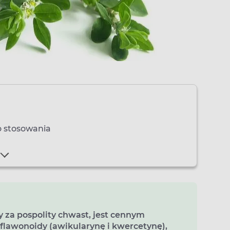
do stosowania
y za pospolity chwast, jest cennym
flawonoidy (awikularynę i kwercetynę),