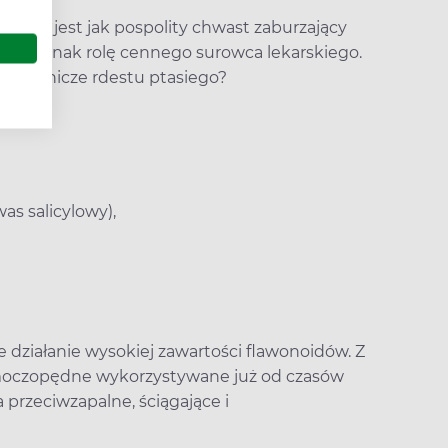
owany jest jak pospolity chwast zaburzający
 on jednak rolę cennego surowca lekarskiego.
i lecznicze rdestu ptasiego?
as salicylowy),
 działanie wysokiej zawartości flawonoidów. Z
 moczopędne wykorzystywane już od czasów
 przeciwzapalne, ściągające i