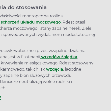
ania do stosowania
właściwości moczopędne roślina
u
schorzeń układu moczowego
. Rdest ptasi
ęcherza moczowego i stany zapalne nerek. Ziele
ch spowodowanych wydalaniem niedostatecznej
zeciwkrwotoczne i przeciwzapalne działania
na jest w fitoterapii
wrzodów żołądka
,
go krwawienia miesiączkowego. Rdest stosowany
pokarmowego, takich jak
wzdęcia
, łagodne
any zapalne błon śluzowych przewodu
eniacze neutralizują wolne rodniki i
ych.
?