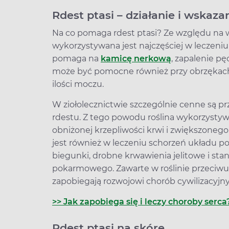
Rdest ptasi – działanie i wskaz
Na co pomaga rdest ptasi? Ze względu na 
wykorzystywana jest najczęściej w leczeni
pomaga na
kamicę nerkową
, zapalenie p
może być pomocne również przy obrzęka
ilości moczu.
W ziołolecznictwie szczególnie cenne są pr
rdestu. Z tego powodu roślina wykorzystywa
obniżonej krzepliwości krwi i zwiększone
jest również w leczeniu schorzeń układu 
biegunki, drobne krwawienia jelitowe i st
pokarmowego. Zawarte w roślinie przeciwutl
zapobiegają rozwojowi chorób cywilizacyjn
>> Jak zapobiega się i leczy choroby serca
Rdest ptasi na skórę