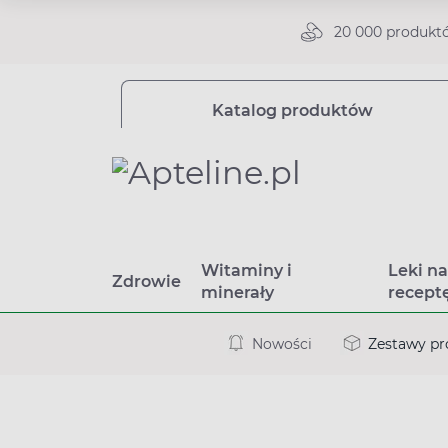
20 000 produkt
Katalog produktów
Witaminy i
Leki n
Zdrowie
minerały
recept
Nowości
Zestawy p