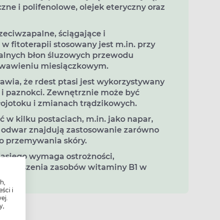
zne i polifenolowe, olejek eteryczny oraz
zeciwzapalne, ściągające i
 fitoterapii stosowany jest m.in. przy
alnych błon śluzowych przewodu
wawieniu miesiączkowym.
wia, że rdest ptasi jest wykorzystywany
w i paznokci. Zewnętrznie może być
łojotoku i zmianach trądzikowych.
w kilku postaciach, m.in. jako napar,
i odwar znajdują zastosowanie zarówno
do przemywania skóry.
tasiego wymaga ostrożności,
zmniejszenia zasobów witaminy B1 w
h,
ści i
ej.
y,
ści?