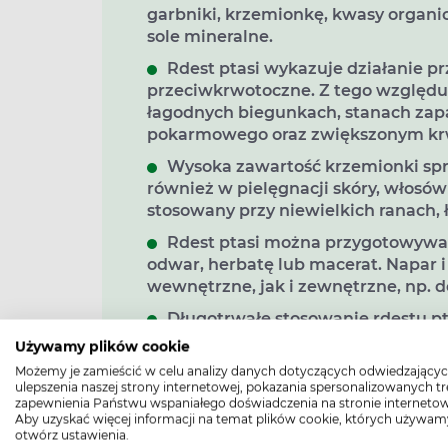
garbniki, krzemionkę, kwasy organic
sole mineralne.
Rdest ptasi wykazuje działanie pr
przeciwkrwotoczne. Z tego względu w
łagodnych biegunkach, stanach zap
pokarmowego oraz zwiększonym kr
Wysoka zawartość krzemionki spra
również w pielęgnacji skóry, włosó
stosowany przy niewielkich ranach, 
Rdest ptasi można przygotowywać 
odwar, herbatę lub macerat. Napar 
wewnętrzne, jak i zewnętrzne, np. 
Długotrwałe stosowanie rdestu p
ponieważ może przyczyniać się do 
Używamy plików cookie
organizmie.
Możemy je zamieścić w celu analizy danych dotyczących odwiedzającyc
ulepszenia naszej strony internetowej, pokazania spersonalizowanych tre
zapewnienia Państwu wspaniałego doświadczenia na stronie internetow
Aby uzyskać więcej informacji na temat plików cookie, których używam
otwórz ustawienia.
Rdest ptasi – jakie ma właściwo