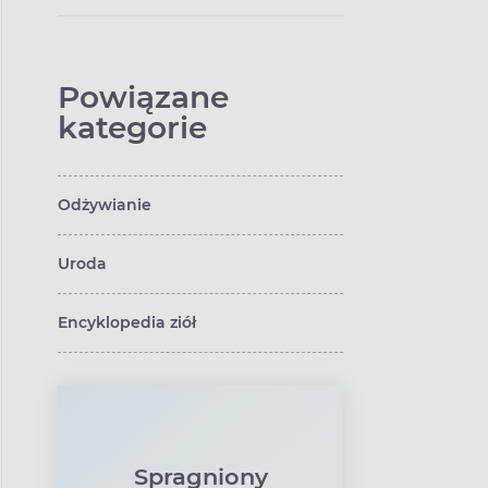
Powiązane
kategorie
Odżywianie
Uroda
Encyklopedia ziół
Spragniony