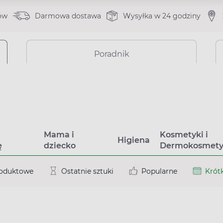
ów
Darmowa dostawa
Wysyłka w 24 godziny
Poradnik
a
Mama i
Kosmetyki i
Higiena
ę
dziecko
Dermokosmety
roduktowe
Ostatnie sztuki
Popularne
Krótk