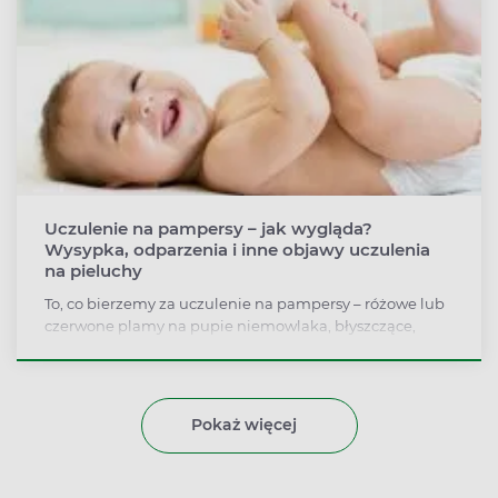
Uczulenie na pampersy – jak wygląda?
Wysypka, odparzenia i inne objawy uczulenia
na pieluchy
To, co bierzemy za uczulenie na pampersy – różowe lub
czerwone plamy na pupie niemowlaka, błyszczące,
wilgotne – zwykle jest skutkiem odparzeń od pieluszek.
Faktyczna alergia na materiały pieluch jednorazowych
jest bardzo rzadka.
Pokaż więcej