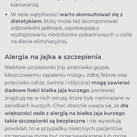
klarowania).
W razie wątpliwości
warto skonsultować się z
dietetykiem
, który może też skomponować
odpowiedni jadłospis, zapobiegający
występowaniu niedoborów pokarmowych u osób
na diecie eliminacyjnej.
Alergia na jajka a szczepienia
Niektóre szczepionki (np. przeciwko grypie,
kleszczowemu zapaleniu mózgu, żółtej febrze oraz
przeciwko odrze, śwince i różyczce)
mogą zawierać
śladowe ilości białka jaja kurzego
, ponieważ
znajdują się w nich wirusy, które były namnażane w
zarodkach kurzych. Choć obecnie uważa się, że
dla
większości osób z alergią na białka jaja kurzego
takie szczepionki są bezpieczne
i nie wywołują
powikłań, to w przypadku niektórych pacjentów
szczepienie może być przeciwwskazane lub może