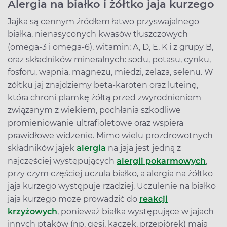
Alergia na białko i żółtko jaja kurzego
Jajka są cennym źródłem łatwo przyswajalnego
białka, nienasyconych kwasów tłuszczowych
(omega-3 i omega-6), witamin: A, D, E, K i z grupy B,
oraz składników mineralnych: sodu, potasu, cynku,
fosforu, wapnia, magnezu, miedzi, żelaza, selenu. W
żółtku jaj znajdziemy beta-karoten oraz luteinę,
która chroni plamkę żółtą przed zwyrodnieniem
związanym z wiekiem, pochłania szkodliwe
promieniowanie ultrafioletowe oraz wspiera
prawidłowe widzenie. Mimo wielu prozdrowotnych
składników jajek
alergia
na jaja jest jedną z
najczęściej występujących
alergii pokarmowych
,
przy czym częściej uczula białko, a alergia na żółtko
jaja kurzego występuje rzadziej. Uczulenie na białko
jaja kurzego może prowadzić do
reakcji
krzyżowych
, ponieważ białka występujące w jajach
innych ptaków (np. gęsi, kaczek, przepiórek) mają