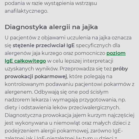
podania w razie wystąpienia wstrząsu
anafilaktycznego.
Diagnostyka alergii na jajka
U pacjentów z objawami uczulenia na jajka oznacza
się
stężenie przeciwciał IgE
specyficznych dla
alergenów jaja kurzego oraz pomocniczo
poziom
IgE całkowitego
w celu lepszej interpretacji
uzyskanych wyników. Przeprowadza się też
próby
prowokacji pokarmowej
, które polegają na
kontrolowanym podawaniu pacjentowi pokarmów z
alergenem. Odbywają się one pod ścisłym
nadzorem lekarza i wymagają przygotowania, np.
diety i odstawienia leków przeciwalergicznych.
Diagnostyczna prowokacja jajem kurzym najczęściej
jest wykonywana u niemowląt oraz małych dzieci z
podejrzeniem alergii pokarmowej, zarówno IgE-
zależnej jak i IgE-niezależnej (w tym u dzieci z