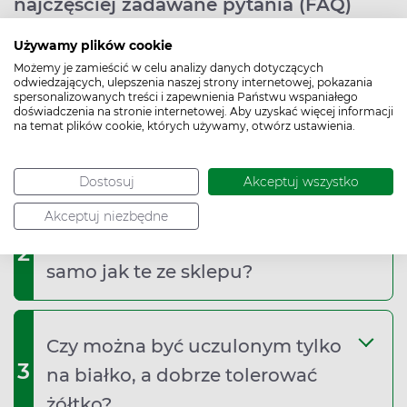
najczęściej zadawane pytania (FAQ)
Używamy plików cookie
Możemy je zamieścić w celu analizy danych dotyczących
odwiedzających, ulepszenia naszej strony internetowej, pokazania
spersonalizowanych treści i zapewnienia Państwu wspaniałego
Czy alergia na białko jaja wpływa
doświadczenia na stronie internetowej. Aby uzyskać więcej informacji
na temat plików cookie, których używamy, otwórz ustawienia.
1
na wybór kosmetyków lub
suplementów diety?
Dostosuj
Akceptuj wszystko
Akceptuj niezbędne
Czy domowe jaja uczulają tak
2
samo jak te ze sklepu?
Czy można być uczulonym tylko
3
na białko, a dobrze tolerować
żółtko?