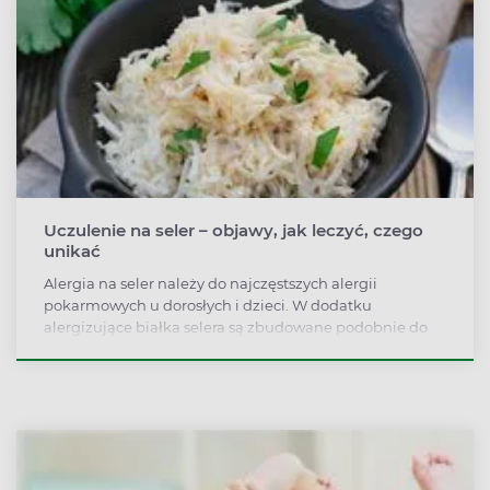
Uczulenie na seler – objawy, jak leczyć, czego
unikać
Alergia na seler należy do najczęstszych alergii
pokarmowych u dorosłych i dzieci. W dodatku
alergizujące białka selera są zbudowane podobnie do
alergenów innych roślin, przez co zjedzenie selera może
się skończyć nieprzyjemnie dla uczulonych na... pyłki
brzozy.