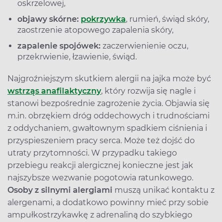
oskrzelowej,
objawy skórne:
pokrzywka
, rumień, świąd skóry,
zaostrzenie atopowego zapalenia skóry,
zapalenie spojówek:
zaczerwienienie oczu,
przekrwienie, łzawienie, świąd.
Najgroźniejszym skutkiem alergii na jajka może być
wstrząs anafilaktyczny
, który rozwija się nagle i
stanowi bezpośrednie zagrożenie życia. Objawia się
m.in. obrzękiem dróg oddechowych i trudnościami
z oddychaniem, gwałtownym spadkiem ciśnienia i
przyspieszeniem pracy serca. Może też dojść do
utraty przytomności. W przypadku takiego
przebiegu reakcji alergicznej konieczne jest jak
najszybsze wezwanie pogotowia ratunkowego.
Osoby z silnymi alergiami
muszą unikać kontaktu z
alergenami, a dodatkowo powinny mieć przy sobie
ampułkostrzykawkę z adrenaliną do szybkiego