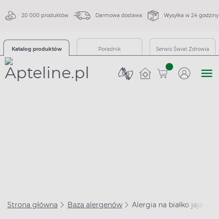
20 000 produktów
Darmowa dostawa
Wysyłka w 24 godziny
Katalog produktów
Poradnik
Serwis Świat Zdrowia
sztuk
Strona główna
Baza alergenów
Alergia na białko jaja kur