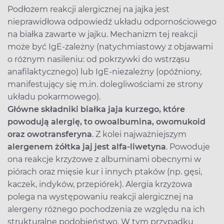
Podłożem reakcji alergicznej na jajka jest
nieprawidłowa odpowiedź układu odpornościowego
na białka zawarte w jajku. Mechanizm tej reakcji
może być IgE-zależny (natychmiastowy z objawami
o różnym nasileniu: od pokrzywki do wstrząsu
anafilaktycznego) lub IgE-niezależny (opóźniony,
manifestujący się m.in. dolegliwościami ze strony
układu pokarmowego).
Główne składniki białka jaja kurzego, które
powodują alergię, to owoalbumina, owomukoid
oraz owotransferyna
. Z kolei najważniejszym
alergenem żółtka jaj jest alfa-liwetyna
. Powoduje
ona reakcje krzyżowe z albuminami obecnymi w
piórach oraz mięsie kur i innych ptaków (np. gęsi,
kaczek, indyków, przepiórek). Alergia krzyżowa
polega na występowaniu reakcji alergicznej na
alergeny różnego pochodzenia ze względu na ich
strukturalne podobieństwo. W tym przypadku