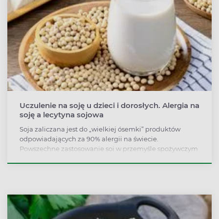
Uczulenie na soję u dzieci i dorosłych. Alergia na
soję a lecytyna sojowa
Soja zaliczana jest do „wielkiej ósemki” produktów
odpowiadających za 90% alergii na świecie.
Powszechne zastosowanie soi w przemyśle spożywczym
i farmaceutycznym, jej obecność w lecytynie sojowej czy
wegetariańskich dodatkach białkowych sprawiają, że
osoby z alergią na soję muszą zachować wyjątkową
ostrożność.