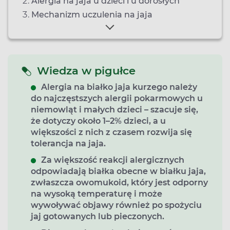
Alergia na jaja u dzieci i u dorosłych
Mechanizm uczulenia na jaja
Wiedza w pigułce
Alergia na białko jaja kurzego należy
do
najczęstszych alergii pokarmowych u
niemowląt i małych dzieci
– szacuje się,
że dotyczy około
1–2% dzieci
, a u
większości z nich z czasem rozwija się
tolerancja na jaja.
Za większość reakcji alergicznych
odpowiadają białka obecne w białku jaja,
zwłaszcza
owomukoid
, który jest odporny
na wysoką temperaturę i może
wywoływać objawy również po spożyciu
jaj gotowanych lub pieczonych.