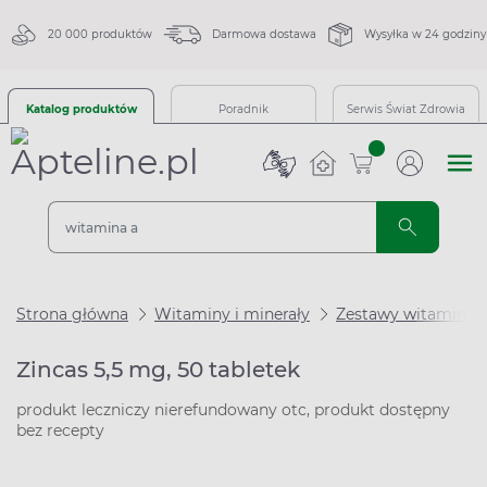
20 000 produktów
Darmowa dostawa
Wysyłka w 24 godziny
Katalog produktów
Poradnik
Serwis Świat Zdrowia
sztuk
Strona główna
Witaminy i minerały
Zestawy witamin i 
Zincas 5,5 mg, 50 tabletek
produkt leczniczy nierefundowany otc, produkt dostępny
bez recepty