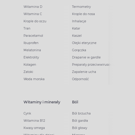
Witamina D
Termometry
Witamina C
Krople do nosa
Krople do oczu
Inhalacje
Tran
Katar
Paracetamol
Kaszel
Ibuprofen
Olejki eteryczne
Melatonina
Gorączka
Elektrolity
Drapanie w gardle
Kolagen
Preparaty przeciwwirusowe
Zatoki
Zapalenie ucha
Woda morska
Odporność
Witaminy i minerały
Ból
Cynk
Ból brzucha
Witamina B12
Ból gardła
Kwasy omega
Ból głowy