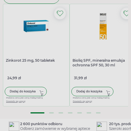
Zinkorot 25 mg, 50 tabletek
Bioliq SPF, mineralna emulsja
ochronna SPF 50, 30 ml
24,99 zł
31,99 zł
Dodaj do koszyka
Dodaj do koszyka
Podana cena jest ceną maksymalną
Podana cena jest ceną maksymalną
Dowiedz się więcej
Dowiedz się więcej
2 600 punktów odbioru
20 tys. pro
Odbierz zamówienie w wybranej aptece
Szeroki aso