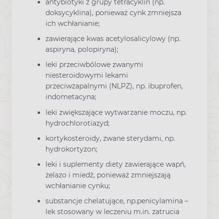
antybiotyki z grupy tetracyklin (np.
doksycyklina), ponieważ cynk zmniejsza
ich wchłanianie;
zawierające kwas acetylosalicylowy (np.
aspiryna, polopiryna);
leki przeciwbólowe zwanymi
niesteroidowymi lekami
przeciwzapalnymi (NLPZ), np. ibuprofen,
indometacyna;
leki zwiększające wytwarzanie moczu, np.
hydrochlorotiazyd;
kortykosteroidy, zwane sterydami, np.
hydrokortyzon;
leki i suplementy diety zawierające wapń,
żelazo i miedź, ponieważ zmniejszają
wchłanianie cynku;
substancje chelatujące, np.penicylamina –
lek stosowany w leczeniu m.in. zatrucia