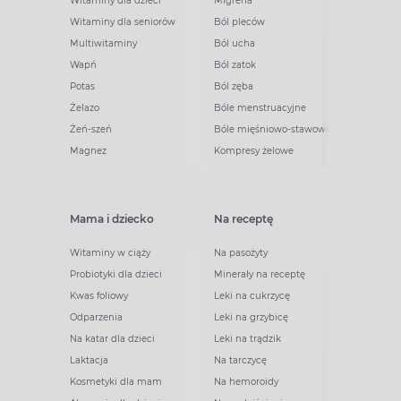
Witaminy dla dzieci
Migrena
Witaminy dla seniorów
Ból pleców
Multiwitaminy
Ból ucha
Wapń
Ból zatok
Potas
Ból zęba
Żelazo
Bóle menstruacyjne
Żeń-szeń
Bóle mięśniowo-stawowe
Magnez
Kompresy żelowe
Mama i dziecko
Na receptę
Witaminy w ciąży
Na pasożyty
Probiotyki dla dzieci
Minerały na receptę
Kwas foliowy
Leki na cukrzycę
Odparzenia
Leki na grzybicę
Na katar dla dzieci
Leki na trądzik
Laktacja
Na tarczycę
Kosmetyki dla mam
Na hemoroidy