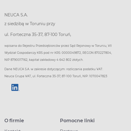
NEUCA S.A.
z siedzibą w Toruniu przy
ul. Forteczna 35-37, 87-100 Toruń,
wpisana do Rejestru Przedsiębiorców przez Sąd Rejonowy w Toruniu, VII
Wydział Gospodarczy KRS pod nr KRS: 0000049872, REGON 870227804,
NIP 8790017162, kapitał zakładowy 4 642 802 złotych.
Dane NEUCA S.A. w zakresie dotyczącym: rozliczania podatku VAT:
Neuca Grupa VAT, ul. Forteczna 35-37, 87-100 Toruń, NIP: 1070047823
O firmie
Pomocne linki