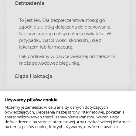
Ostrzeżenia
To jest lek. Dla bezpieczeństwa stosuj go
zgodnie z ulotką dołączoną do opakowania.
Nie przekraczaj maksymalnej dawki leku. W
przypadku wątpliwości skonsultuj się z
lekarzem lub farmaceutą.
Lek podawany w dawce większej niż zalecana
może powodować biegunkę.
Ciąża i laktacja
Jeśli pacjentka jest w ciąży lub karmi piersią,
Używamy plików cookie
przypuszcza że może być w ciąży lub gdy
planuje mieć dziecko, powinna poradzić się
Możemy je zamieścić w celu analizy danych dotyczących
odwiedzających, ulepszenia naszej strony internetowej, pokazania
lekarza lub farmaceuty przed zastosowaniem
spersonalizowanych treści i zapewnienia Państwu wspaniałego
tego leku. Leku Zincas nie należy stosować w
doświadczenia na stronie internetowej. Aby uzyskać więcej informacji
okresie ciąży i karmienia piersią.
na temat plików cookie, których używamy, otwórz ustawienia.