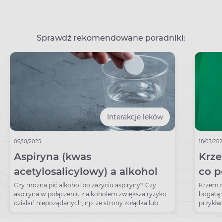
Sprawdź rekomendowane poradniki:
Interakcje leków
06/10/2025
18/03/20
Aspiryna (kwas
Krze
acetylosalicylowy) a alkohol
co p
najl
Czy można pić alkohol po zażyciu aspiryny? Czy
Krzem m
aspiryna w połączeniu z alkoholem zwiększa ryzyko
bogatą 
działań niepożądanych, np. ze strony żołądka lub
przykła
wątroby?