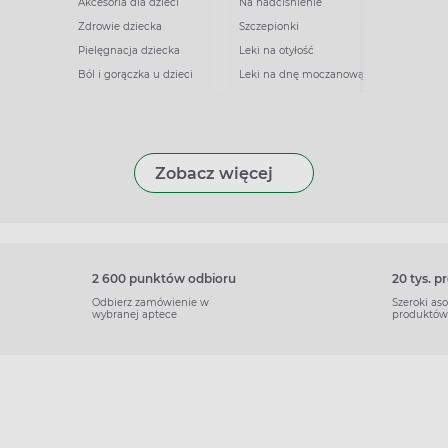
Akcesoria dla dzieci
Na nadciśnienie
Zdrowie dziecka
Szczepionki
Pielęgnacja dziecka
Leki na otyłość
Ból i gorączka u dzieci
Leki na dnę moczanową
Zobacz więcej
2 600 punktów odbioru
20 tys. 
Odbierz zamówienie w
Szeroki as
wybranej aptece
produktów