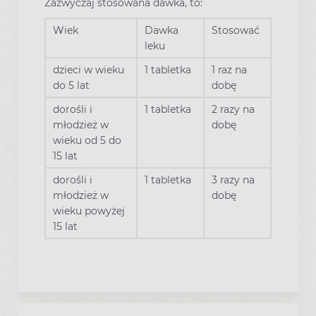
Zazwyczaj stosowana dawka, to:
Wiek
Dawka
Stosować
leku
dzieci w wieku
1 tabletka
1 raz na
do 5 lat
dobę
dorośli i
1 tabletka
2 razy na
młodzież w
dobę
wieku od 5 do
15 lat
dorośli i
1 tabletka
3 razy na
młodzież w
dobę
wieku powyżej
15 lat