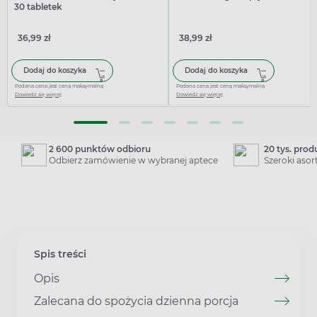
30 tabletek
36,99 zł
38,99 zł
Dodaj do koszyka
Dodaj do koszyka
Podana cena jest ceną maksymalną
Podana cena jest ceną maksymalną
Dowiedz się więcej
Dowiedz się więcej
2 600 punktów odbioru
20 tys. pro
Odbierz zamówienie w wybranej aptece
Szeroki aso
Spis treści
Opis
Zalecana do spożycia dzienna porcja