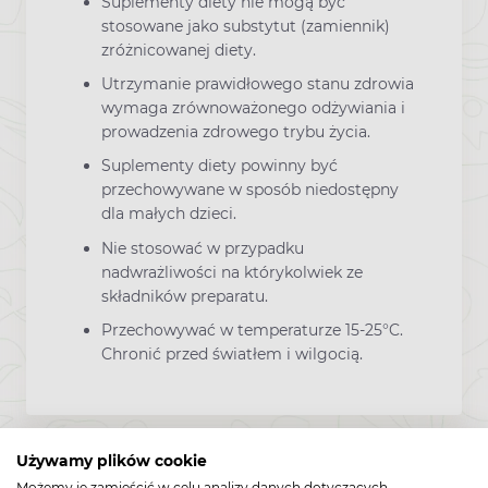
Suplementy diety nie mogą być
stosowane jako substytut (zamiennik)
zróżnicowanej diety.
Utrzymanie prawidłowego stanu zdrowia
wymaga zrównoważonego odżywiania i
prowadzenia zdrowego trybu życia.
Suplementy diety powinny być
przechowywane w sposób niedostępny
dla małych dzieci.
Nie stosować w przypadku
nadwrażliwości na którykolwiek ze
składników preparatu.
Przechowywać w temperaturze 15-25°C.
Chronić przed światłem i wilgocią.
Używamy plików cookie
Zawartość
Możemy je zamieścić w celu analizy danych dotyczących