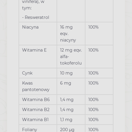
vinifera), w
tym:
- Resweratrol
Niacyna
16 mg
100%
eqv.
niacyny
Witamina E
12 mg eqv.
100%
alfa-
tokoferolu
Cynk
10 mg
100%
Kwas
6 mg
100%
pantotenowy
Witamina B6
1,4 mg
100%
Witamina B2
1,4 mg
100%
Witamina B1
1,1 mg
100%
Foliany
200 µg
100%