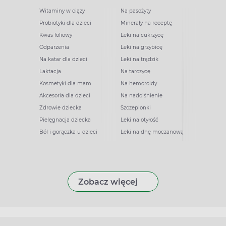
Witaminy w ciąży
Na pasożyty
Probiotyki dla dzieci
Minerały na receptę
Kwas foliowy
Leki na cukrzycę
Odparzenia
Leki na grzybicę
Na katar dla dzieci
Leki na trądzik
Laktacja
Na tarczycę
Kosmetyki dla mam
Na hemoroidy
Akcesoria dla dzieci
Na nadciśnienie
Zdrowie dziecka
Szczepionki
Pielęgnacja dziecka
Leki na otyłość
Ból i gorączka u dzieci
Leki na dnę moczanową
Zobacz więcej