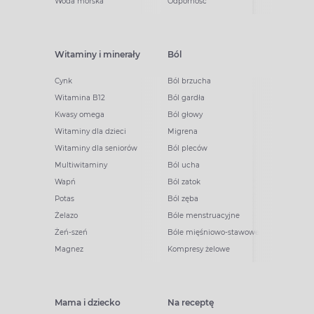
Woda morska
Odporność
Witaminy i minerały
Ból
Cynk
Ból brzucha
Witamina B12
Ból gardła
Kwasy omega
Ból głowy
Witaminy dla dzieci
Migrena
Witaminy dla seniorów
Ból pleców
Multiwitaminy
Ból ucha
Wapń
Ból zatok
Potas
Ból zęba
Żelazo
Bóle menstruacyjne
Żeń-szeń
Bóle mięśniowo-stawowe
Magnez
Kompresy żelowe
Mama i dziecko
Na receptę