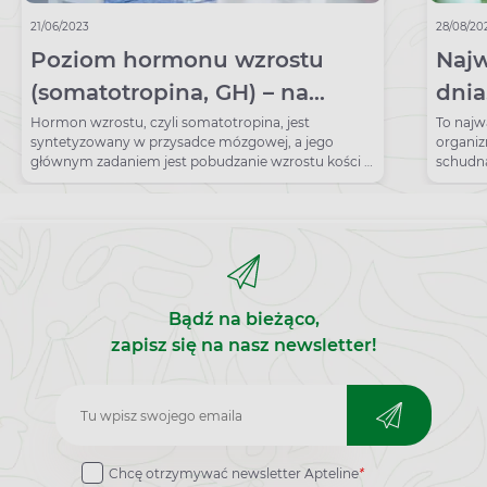
21/06/2023
28/08/20
Poziom hormonu wzrostu
Najw
(somatotropina, GH) – na
dnia
czym polega badanie? Normy,
znac
Hormon wzrostu, czyli somatotropina, jest
To najw
syntetyzowany w przysadce mózgowej, a jego
organi
wskazania, przygotowanie
głównym zadaniem jest pobudzanie wzrostu kości i
schudną
produkcji różnego rodzaju białek. Ten hormon
skompo
wydzielany jest w sposób pulsacyjny, a jego stężenie
we krwi zmienia się wraz z wiekiem. Oznaczenie
somatotropiny pozwala zdiagnozować wiele
chorób, u podłoża których leży zaburzenie jej
wydzielania, w tym niskorosłość, akromegalię, a
nawet choroby tarczycy.
Bądź na bieżąco,
zapisz się na nasz newsletter!
Zapisz
do
Chcę otrzymywać newsletter Apteline
*