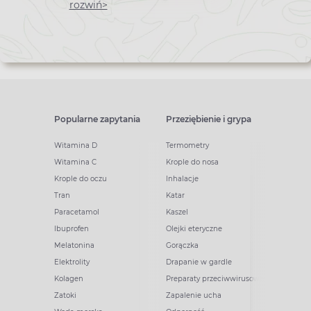
newslettera
rozwiń>
Popularne zapytania
Przeziębienie i grypa
Witamina D
Termometry
Witamina C
Krople do nosa
Krople do oczu
Inhalacje
Tran
Katar
Paracetamol
Kaszel
Ibuprofen
Olejki eteryczne
Melatonina
Gorączka
Elektrolity
Drapanie w gardle
Kolagen
Preparaty przeciwwirusowe
Zatoki
Zapalenie ucha