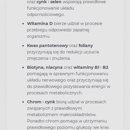
oraz
cynk
i
selen
wspierają prawidłowe
funkcjonowanie układu
odpornościowego.
Witamina D
bierze udział w procesie
przebiegu odpowiedzi zapalnej
organizmu.
Kwas pantotenowy
oraz
foliany
przyczyniają się do redukcji uczucia
zmęczenia i znużenia.
Biotyna, niacyna
oraz
witaminy B1
i
B2
pomagają w sprawnym funkcjonowaniu
układu nerwowego oraz przyczyniają się
do prawidłowego pozyskiwania energii w
procesach metabolicznych.
Chrom
i
cynk
biorą udział w procesach
związanych z prawidłowym
metabolizmem makroskładników.
Ponadto chrom pomaga w utrzymaniu
prawidłowego poziomu glukozy we krwi.