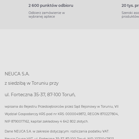
2 600 punktów odbioru
20 tys. 
Odbierz zamówienie w
Szeroki as
wybranej aptece
produktów
NEUCA S.A.
z siedzibą w Toruniu przy
ul. Forteczna 35-37, 87-100 Toruń,
wpisana do Rejestru Przedsiębiorców przez Sąd Rejonowy w Toruniu, VII
Wydział Gospodarczy KRS pod nr KRS: 0000049872, REGON 870227804,
NIP 8790017162, kapitał zakładowy 4 642 802 złotych.
Dane NEUCA S.A. w zakresie dotyczącym: rozliczania podatku VAT:
Neuca Grupa VAT, ul. Forteczna 35-37, 87-100 Toruń, NIP: 1070047823