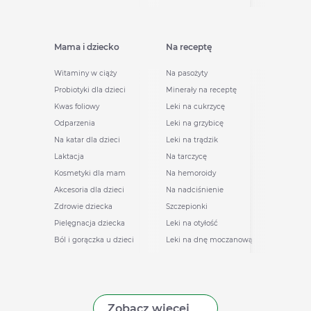
Mama i dziecko
Na receptę
Witaminy w ciąży
Na pasożyty
Probiotyki dla dzieci
Minerały na receptę
Kwas foliowy
Leki na cukrzycę
Odparzenia
Leki na grzybicę
Na katar dla dzieci
Leki na trądzik
Laktacja
Na tarczycę
Kosmetyki dla mam
Na hemoroidy
Akcesoria dla dzieci
Na nadciśnienie
Zdrowie dziecka
Szczepionki
Pielęgnacja dziecka
Leki na otyłość
Ból i gorączka u dzieci
Leki na dnę moczanową
Zobacz więcej