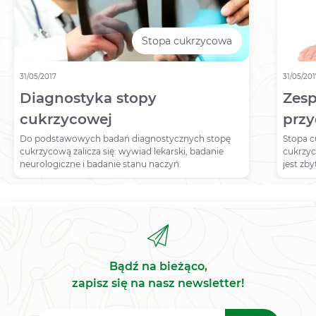
Stopa cukrzycowa
31/05/2017
31/05/20
Diagnostyka stopy
Zesp
cukrzycowej
prz
Do podstawowych badań diagnostycznych stopę
Stopa c
cukrzycową zalicza się: wywiad lekarski, badanie
cukrzycy
neurologiczne i badanie stanu naczyń.
jest zb
(hipergl
Bądź na bieżąco,
zapisz się na nasz newsletter!