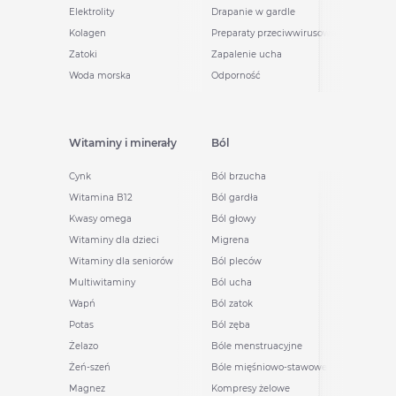
Elektrolity
Drapanie w gardle
Kolagen
Preparaty przeciwwirusowe
Zatoki
Zapalenie ucha
Woda morska
Odporność
Witaminy i minerały
Ból
Cynk
Ból brzucha
Witamina B12
Ból gardła
Kwasy omega
Ból głowy
Witaminy dla dzieci
Migrena
Witaminy dla seniorów
Ból pleców
Multiwitaminy
Ból ucha
Wapń
Ból zatok
Potas
Ból zęba
Żelazo
Bóle menstruacyjne
Żeń-szeń
Bóle mięśniowo-stawowe
Magnez
Kompresy żelowe