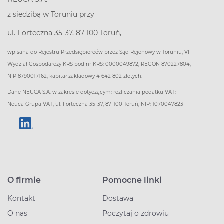
z siedzibą w Toruniu przy
ul. Forteczna 35-37, 87-100 Toruń,
wpisana do Rejestru Przedsiębiorców przez Sąd Rejonowy w Toruniu, VII
Wydział Gospodarczy KRS pod nr KRS: 0000049872, REGON 870227804,
NIP 8790017162, kapitał zakładowy 4 642 802 złotych.
Dane NEUCA S.A. w zakresie dotyczącym: rozliczania podatku VAT:
Neuca Grupa VAT, ul. Forteczna 35-37, 87-100 Toruń, NIP: 1070047823
O firmie
Pomocne linki
Kontakt
Dostawa
O nas
Poczytaj o zdrowiu