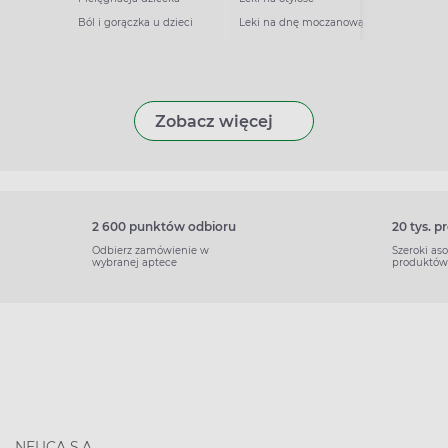
Ból i gorączka u dzieci
Leki na dnę moczanową
Zobacz więcej
2 600 punktów odbioru
20 tys. 
Odbierz zamówienie w
Szeroki as
wybranej aptece
produktów
NEUCA S.A.