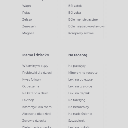
Wapń
Ból zatok
Potas
Ból zęba
Żelazo
Bóle menstruacyjne
Żeń-szeń
Bóle mięśniowo-stawowe
Magnez
Kompresy żelowe
Mama i dziecko
Na receptę
Witaminy w ciąży
Na pasożyty
Probiotyki dla dzieci
Minerały na receptę
Kwas foliowy
Leki na cukrzycę
Odparzenia
Leki na grzybicę
Na katar dla dzieci
Leki na trądzik
Laktacja
Na tarczycę
Kosmetyki dla mam
Na hemoroidy
Akcesoria dla dzieci
Na nadciśnienie
Zdrowie dziecka
Szczepionki
Pielęgnacja dziecka
Leki na otyłość