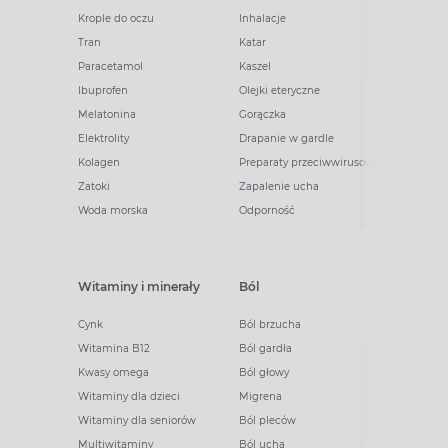
Krople do oczu
Inhalacje
Tran
Katar
Paracetamol
Kaszel
Ibuprofen
Olejki eteryczne
Melatonina
Gorączka
Elektrolity
Drapanie w gardle
Kolagen
Preparaty przeciwwirusowe
Zatoki
Zapalenie ucha
Woda morska
Odporność
Witaminy i minerały
Ból
Cynk
Ból brzucha
Witamina B12
Ból gardła
Kwasy omega
Ból głowy
Witaminy dla dzieci
Migrena
Witaminy dla seniorów
Ból pleców
Multiwitaminy
Ból ucha