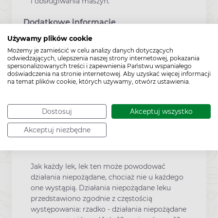
i obsługiwania maszyn.
Dodatkowe informacje
Używamy plików cookie
Możemy je zamieścić w celu analizy danych dotyczących
To jest lek. Dla bezpieczeństwa stosuj
odwiedzających, ulepszenia naszej strony internetowej, pokazania
go zgodnie z ulotką dołączoną do
spersonalizowanych treści i zapewnienia Państwu wspaniałego
doświadczenia na stronie internetowej. Aby uzyskać więcej informacji
opakowania. Nie przekraczaj
na temat plików cookie, których używamy, otwórz ustawienia.
maksymalnej dawki leku. W przypadku
wątpliwości skonsultuj się z lekarzem
lub farmaceutą.
Dostosuj
Akceptuj wszystko
Akceptuj niezbędne
Działania niepożądane
Jak każdy lek, lek ten może powodować
działania niepożądane, chociaż nie u każdego
one wystąpią. Działania niepożądane leku
przedstawiono zgodnie z częstością
występowania: rzadko - działania niepożądane