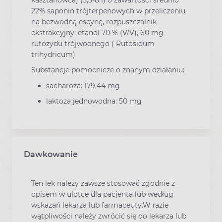
kasztanowca) (5,5-8:1) o zawartości średnio
22% saponin trójterpenowych w przeliczeniu
na bezwodną escynę, rozpuszczalnik
ekstrakcyjny: etanol 70 % (V/V), 60 mg
rutozydu trójwodnego ( Rutosidum
trihydricum)
Substancje pomocnicze o znanym działaniu:
sacharoza: 179,44 mg
laktoza jednowodna: 50 mg
Dawkowanie
Ten lek należy zawsze stosować zgodnie z
opisem w ulotce dla pacjenta lub według
wskazań lekarza lub farmaceuty.W razie
wątpliwości należy zwrócić się do lekarza lub