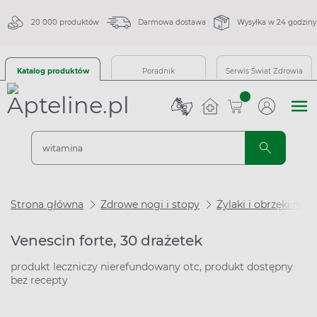
20 000 produktów
Darmowa dostawa
Wysyłka w 24 godziny
Katalog produktów
Poradnik
Serwis Świat Zdrowia
sztuk
Strona główna
Zdrowe nogi i stopy
Żylaki i obrzęki nóg
Venescin forte, 30 drażetek
produkt leczniczy nierefundowany otc, produkt dostępny
bez recepty