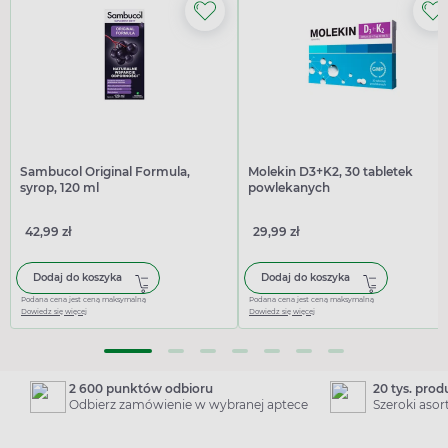
Sambucol Original Formula,
Molekin D3+K2, 30 tabletek
syrop, 120 ml
powlekanych
42,99 zł
29,99 zł
Dodaj do koszyka
Dodaj do koszyka
Podana cena jest ceną maksymalną
Podana cena jest ceną maksymalną
Dowiedz się więcej
Dowiedz się więcej
2 600 punktów odbioru
20 tys. pro
Odbierz zamówienie w wybranej aptece
Szeroki aso