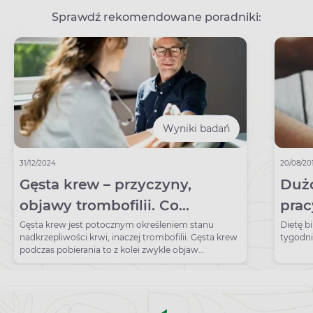
Sprawdź rekomendowane poradniki:
Wyniki badań
31/12/2024
20/08/20
Gęsta krew – przyczyny,
Dużo
objawy trombofilii. Co
prac
zagęszcza krew?
biu
Gęsta krew jest potocznym określeniem stanu
Dietę b
nadkrzepliwości krwi, inaczej trombofilii. Gęsta krew
tygodni
podczas pobierania to z kolei zwykle objaw
odwodnienia.