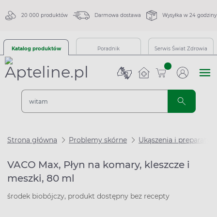
20 000 produktów
Darmowa dostawa
Wysyłka w 24 godziny
Katalog produktów
Poradnik
Serwis Świat Zdrowia
sztuk
Strona główna
Problemy skórne
Ukąszenia i preparaty 
VACO Max, Płyn na komary, kleszcze i
meszki, 80 ml
środek biobójczy, produkt dostępny bez recepty