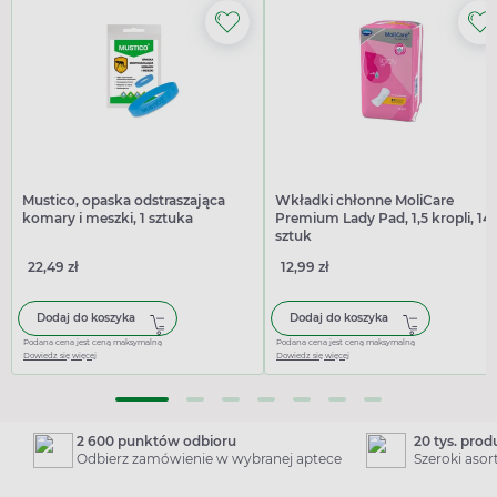
Mustico, opaska odstraszająca
Wkładki chłonne MoliCare
komary i meszki, 1 sztuka
Premium Lady Pad, 1,5 kropli, 14
sztuk
22,49 zł
12,99 zł
Dodaj do koszyka
Dodaj do koszyka
Podana cena jest ceną maksymalną
Podana cena jest ceną maksymalną
Dowiedz się więcej
Dowiedz się więcej
2 600 punktów odbioru
20 tys. pro
Odbierz zamówienie w wybranej aptece
Szeroki aso