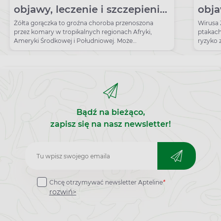
objawy, leczenie i szczepienie.
obja
Jak skutecznie się
Żółta gorączka to groźna choroba przenoszona
Wirusa 
przez komary w tropikalnych regionach Afryki,
ptakach
zabezpieczyć przed
Ameryki Środkowej i Południowej. Może
ryzyko 
spowodować śmierć.
niewielk
wyjazdem?
Bądź na bieżąco,
zapisz się na nasz newsletter!
Zapisz
do
Chcę otrzymywać newsletter Apteline
*
newslettera
rozwiń>