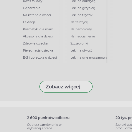
Kwas foliowy
Leki na cukrzycę
Odparzenia
Leki na grzybicę
Na katar dla dzieci
Leki na trądzik
Laktacja
Na tarczycę
Kosmetyki dla mam
Na hemoroidy
Akcesoria dla dzieci
Na nadciśnienie
Zdrowie dziecka
Szczepionki
Pielęgnacja dziecka
Leki na otyłość
Ból i gorączka u dzieci
Leki na dnę moczanową
Zobacz więcej
2 600 punktów odbioru
20 tys. 
Odbierz zamówienie w
Szeroki as
wybranej aptece
produktów