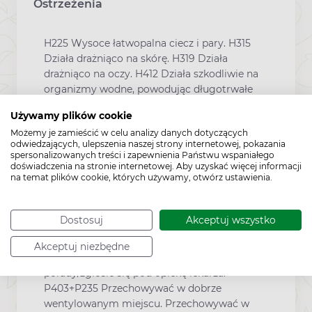
Ostrzeżenia
H225 Wysoce łatwopalna ciecz i pary. H315
Działa drażniąco na skórę. H319 Działa
drażniąco na oczy. H412 Działa szkodliwie na
organizmy wodne, powodując długotrwałe
skutki P102 Chronić przed dziećmi. P210
Używamy plików cookie
Przechowywać z dala od źródeł ciepła,
Możemy je zamieścić w celu analizy danych dotyczących
gorących powierzchni, źródeł iskrzenia,
odwiedzających, ulepszenia naszej strony internetowej, pokazania
otwartego ognia i innych źródeł zapłonu. Nie
spersonalizowanych treści i zapewnienia Państwu wspaniałego
palić. P233 Przechowywać pojemnik szczelnie
doświadczenia na stronie internetowej. Aby uzyskać więcej informacji
na temat plików cookie, których używamy, otwórz ustawienia.
zamknięty. P305+P351+P338 W PRZYPADKU
DOSTANIA SIĘ DO OCZU: Ostrożnie płukać
wodą przez kilka minut. Wyjąć soczewki
Dostosuj
Akceptuj wszystko
kontaktowe, jeżeli są i można je łatwo usunąć.
Nadal płukać. P332+P313 W przypadku
Akceptuj niezbędne
wystąpienia podrażnienia skóry: Zasięgnąć
porady/zgłosić się pod opiekę lekarza.
P403+P235 Przechowywać w dobrze
wentylowanym miejscu. Przechowywać w