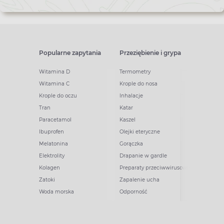
Popularne zapytania
Przeziębienie i grypa
Witamina D
Termometry
Witamina C
Krople do nosa
Krople do oczu
Inhalacje
Tran
Katar
Paracetamol
Kaszel
Ibuprofen
Olejki eteryczne
Melatonina
Gorączka
Elektrolity
Drapanie w gardle
Kolagen
Preparaty przeciwwirusowe
Zatoki
Zapalenie ucha
Woda morska
Odporność