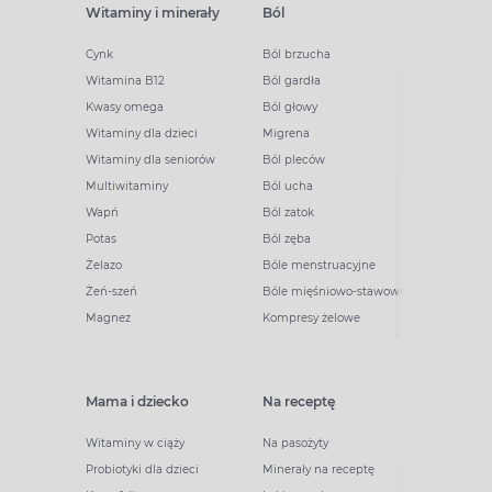
Witaminy i minerały
Ból
Cynk
Ból brzucha
Witamina B12
Ból gardła
Kwasy omega
Ból głowy
Witaminy dla dzieci
Migrena
Witaminy dla seniorów
Ból pleców
Multiwitaminy
Ból ucha
Wapń
Ból zatok
Potas
Ból zęba
Żelazo
Bóle menstruacyjne
Żeń-szeń
Bóle mięśniowo-stawowe
Magnez
Kompresy żelowe
Mama i dziecko
Na receptę
Witaminy w ciąży
Na pasożyty
Probiotyki dla dzieci
Minerały na receptę