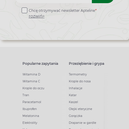
do
Chcę otrzymywać newsletter Apteline
*
newslettera
rozwiń>
Popularne zapytania
Przeziębienie i grypa
Witamina D
Termometry
Witamina C
Krople do nosa
Krople do oczu
Inhalacje
Tran
Katar
Paracetamol
Kaszel
Ibuprofen
Olejki eteryczne
Melatonina
Gorączka
Elektrolity
Drapanie w gardle