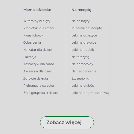
Mama i dziecko
Na receptę
Witaminy w ciąży
Na pasożyty
Probiotyki dla dzieci
Minerały na receptę
Kwas foliowy
Leki na cukrzycę
Odparzenia
Leki na grzybicę
Na katar dla dzieci
Leki na trądzik
Laktacja
Na tarczycę
Kosmetyki dla mam
Na hemoroidy
Akcesoria dla dzieci
Na nadciśnienie
Zdrowie dziecka
Szczepionki
Pielęgnacja dziecka
Leki na otyłość
Ból i gorączka u dzieci
Leki na dnę moczanową
Zobacz więcej