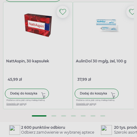
NattAspin, 30 kapsułek
AulinDol 30 mg/g, żel, 100 g
45,99 zł
37,99 zł
Dodaj do koszyka
Dodaj do koszyka
Podana cena jest ceną maksymalną
Podana cena jest ceną maksymalną
Dowiedz się więcej
Dowiedz się więcej
2 600 punktów odbioru
20 tys. pro
Odbierz zamówienie w wybranej aptece
Szeroki aso