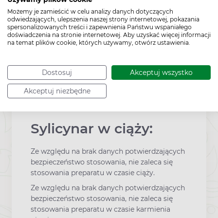
W przypadku kamicy żółciowej należy
Możemy je zamieścić w celu analizy danych dotyczących
przed zastosowaniem skonsultować się z
odwiedzających, ulepszenia naszej strony internetowej, pokazania
lekarzem.
spersonalizowanych treści i zapewnienia Państwu wspaniałego
doświadczenia na stronie internetowej. Aby uzyskać więcej informacji
Podczas terapii i po jej zakończeniu
na temat plików cookie, których używamy, otwórz ustawienia.
należy unikać środków szkodliwych dla
wątroby.
Dostosuj
Akceptuj wszystko
Ciąża i laktacja
Akceptuj niezbędne
Sylicynar w ciąży:
Ze względu na brak danych potwierdzających
bezpieczeństwo stosowania, nie zaleca się
stosowania preparatu w czasie ciąży.
Ze względu na brak danych potwierdzających
bezpieczeństwo stosowania, nie zaleca się
stosowania preparatu w czasie karmienia