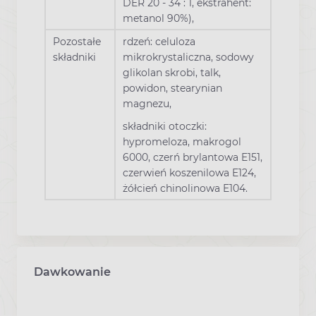
DER 20 - 34 : 1, ekstrahent:
metanol 90%),
Pozostałe
rdzeń: celuloza
składniki
mikrokrystaliczna, sodowy
glikolan skrobi, talk,
powidon, stearynian
magnezu,
składniki otoczki:
hypromeloza, makrogol
6000, czerń brylantowa E151,
czerwień koszenilowa E124,
żółcień chinolinowa E104.
Dawkowanie