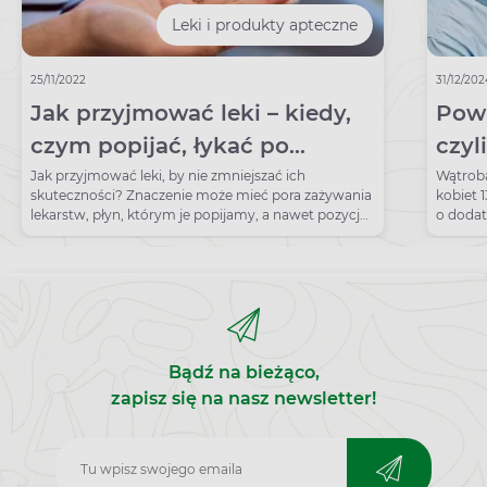
Leki i produkty apteczne
25/11/2022
31/12/20
Jak przyjmować leki – kiedy,
Powi
czym popijać, łykać po
czyl
jedzeniu czy przed posiłkiem?
lecz
Jak przyjmować leki, by nie zmniejszać ich
Wątrob
skuteczności? Znaczenie może mieć pora zażywania
kobiet 
lekarstw, płyn, którym je popijamy, a nawet pozycja
o dodat
ciała.
powięks
Bądź na bieżąco,
zapisz się na nasz newsletter!
Zapisz