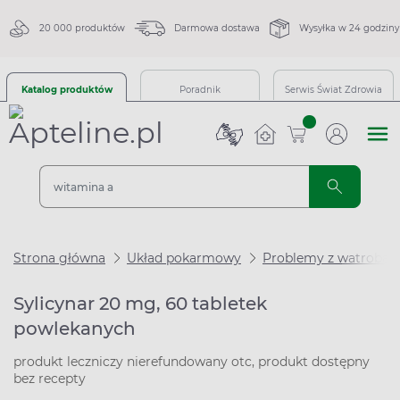
20 000 produktów
Darmowa dostawa
Wysyłka w 24 godziny
Katalog produktów
Poradnik
Serwis Świat Zdrowia
sztuk
Strona główna
Układ pokarmowy
Problemy z watrobą
Sylicynar 20 mg, 60 tabletek
powlekanych
produkt leczniczy nierefundowany otc, produkt dostępny
bez recepty