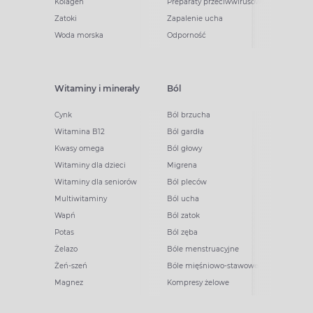
Kolagen
Preparaty przeciwwirusowe
Zatoki
Zapalenie ucha
Woda morska
Odporność
Witaminy i minerały
Ból
Cynk
Ból brzucha
Witamina B12
Ból gardła
Kwasy omega
Ból głowy
Witaminy dla dzieci
Migrena
Witaminy dla seniorów
Ból pleców
Multiwitaminy
Ból ucha
Wapń
Ból zatok
Potas
Ból zęba
Żelazo
Bóle menstruacyjne
Żeń-szeń
Bóle mięśniowo-stawowe
Magnez
Kompresy żelowe