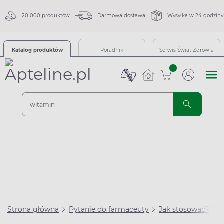
20 000 produktów
Darmowa dostawa
Wysyłka w 24 godziny
Katalog produktów
Poradnik
Serwis Świat Zdrowia
sztuk
Strona główna
Pytanie do farmaceuty
Jak stosować?
C