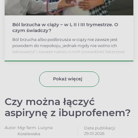
Ból brzucha w ciąży – w I, II i III trymestrze. O
czym świadczy?
Ból brzucha albo podbrzusza w ciąży nie zawsze jest
powodem do niepokoju, jednak nigdy nie wolno ich
lekceważyć i zawsze należy o nich powiedzieć lekarzowi
prowadzącemu ciążę. Ważne, by zwrócić też uwagę na
inne objawy, jak skurcze, krwawienie, ogólne złe
samopoczucie, ruchy dziecka.
Pokaż więcej
Czy można łączyć
aspirynę z ibuprofenem?
Autor:
Mgr farm. Lucyna
Data publikacji:
29.01.2026
Koralewska