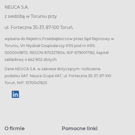
NEUCA S.A.
z siedzibą w Toruniu przy
ul. Forteczna 35-37, 87-100 Toruń,
wpisana do Rejestru Przedsiębiorców przez Sąd Rejonowy w
Toruniu, VII Wydział Gospodarczy KRS pod nr KRS:
0000049872, REGON 870227804, NIP 8790017162, kapitał
zakładowy 4 642 802 złotych.
Dane NEUCA S.A. w zakresie dotyczącym: rozliczania
podatku VAT: Neuca Grupa VAT, ul. Forteczna 35-37, 87-100
Toruń, NIP: 1070047823
O firmie
Pomocne linki