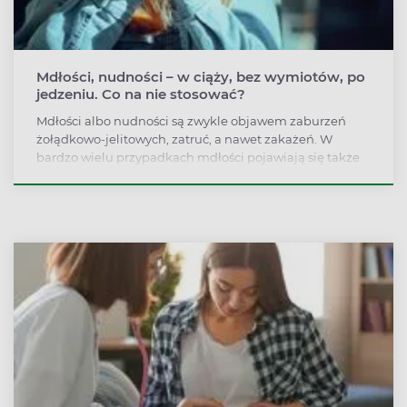
Mdłości, nudności – w ciąży, bez wymiotów, po
jedzeniu. Co na nie stosować?
Mdłości albo nudności są zwykle objawem zaburzeń
żołądkowo-jelitowych, zatruć, a nawet zakażeń. W
bardzo wielu przypadkach mdłości pojawiają się także
w ciąży, niekiedy także jako objaw silnego stresu. By
skutecznie zwalczyć nudności, trzeba poznać ich
przyczynę.