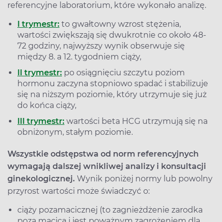
referencyjne laboratorium, które wykonało analizę.
I trymestr:
to gwałtowny wzrost stężenia,
wartości zwiększają się dwukrotnie co około 48-
72 godziny, najwyższy wynik obserwuje się
między 8. a 12. tygodniem ciąży,
II trymestr:
po osiągnięciu szczytu poziom
hormonu zaczyna stopniowo spadać i stabilizuje
się na niższym poziomie, który utrzymuje się już
do końca ciąży,
III trymestr:
wartości beta HCG utrzymują się na
obniżonym, stałym poziomie.
Wszystkie odstępstwa od norm referencyjnych
wymagają dalszej wnikliwej analizy i konsultacji
ginekologicznej.
Wynik poniżej normy lub powolny
przyrost wartości może świadczyć o:
ciąży pozamacicznej (to zagnieżdżenie zarodka
poza macicą i jest poważnym zagrożeniem dla