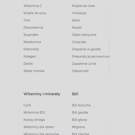
Witamina C
Krople do nosa
Krople do oczu
Inhalacje
Tran
Katar
Paracetamol
Kaszel
Ibuprofen
Olejki eteryczne
Melatonina
Gorączka
Elektrolity
Drapanie w gardle
Kolagen
Preparaty przeciwwirusowe
Zatoki
Zapalenie ucha
Woda morska
Odporność
Witaminy i minerały
Ból
Cynk
Ból brzucha
Witamina B12
Ból gardła
Kwasy omega
Ból głowy
Witaminy dla dzieci
Migrena
Witaminy dla seniorów
Ból pleców