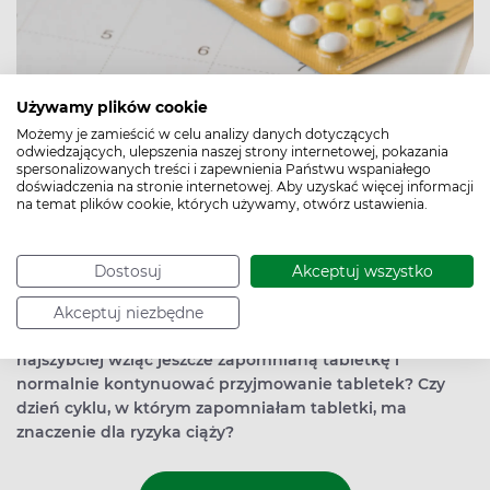
Używamy plików cookie
Możemy je zamieścić w celu analizy danych dotyczących
odwiedzających, ulepszenia naszej strony internetowej, pokazania
spersonalizowanych treści i zapewnienia Państwu wspaniałego
doświadczenia na stronie internetowej. Aby uzyskać więcej informacji
na temat plików cookie, których używamy, otwórz ustawienia.
Zorientowałam się, że zapomniałam zażyć codzienną
Dostosuj
Akceptuj wszystko
tabletkę antykoncepcyjną i tego samego dnia
współżyłam. Co powinnam teraz zrobić, żeby
Akceptuj niezbędne
zminimalizować ryzyko zajścia w ciążę? Czy jak
najszybciej wziąć jeszcze zapomnianą tabletkę i
normalnie kontynuować przyjmowanie tabletek? Czy
dzień cyklu, w którym zapomniałam tabletki, ma
znaczenie dla ryzyka ciąży?