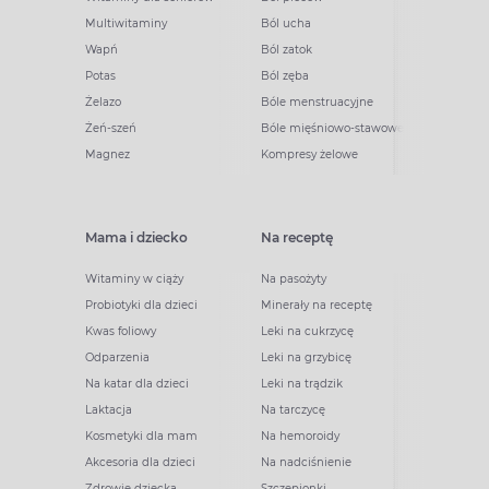
Multiwitaminy
Ból ucha
Wapń
Ból zatok
Potas
Ból zęba
Żelazo
Bóle menstruacyjne
Żeń-szeń
Bóle mięśniowo-stawowe
Magnez
Kompresy żelowe
Mama i dziecko
Na receptę
Witaminy w ciąży
Na pasożyty
Probiotyki dla dzieci
Minerały na receptę
Kwas foliowy
Leki na cukrzycę
Odparzenia
Leki na grzybicę
Na katar dla dzieci
Leki na trądzik
Laktacja
Na tarczycę
Kosmetyki dla mam
Na hemoroidy
Akcesoria dla dzieci
Na nadciśnienie
Zdrowie dziecka
Szczepionki