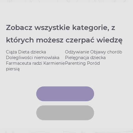
Zobacz wszystkie kategorie, z
których możesz czerpać wiedzę
Ciąża
Dieta dziecka
Odżywianie
Objawy chorób
Poł
Dolegliwości niemowlaka
Pielęgnacja dziecka
cią
Farmaceuta radzi
Karmienie
Parenting
Poród
Szcz
piersią