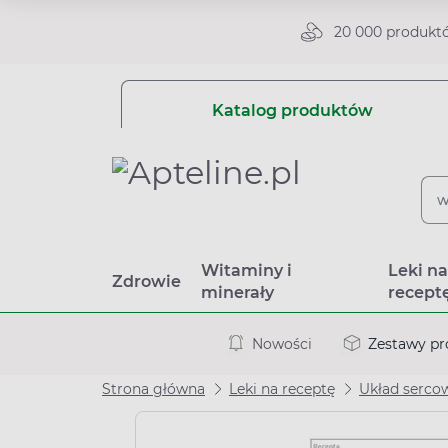
20 000 produkt
Katalog produktów
Witaminy i
Leki n
Zdrowie
minerały
recept
Nowości
Zestawy p
Strona główna
Leki na receptę
Układ serco