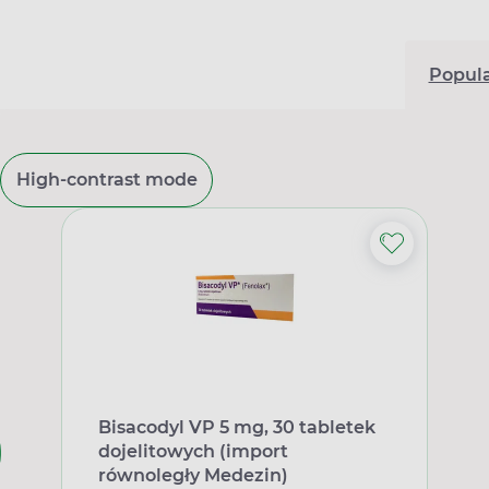
Popul
High-contrast mode
Bisacodyl VP 5 mg, 30 tabletek
dojelitowych (import
równoległy Medezin)