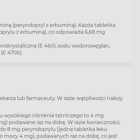
aminą (peryndopryl z erbuminą). Każda tabletka
oprylu z erbuminą), co odpowiada 6,68 mg
ikrokrystaliczna (E 460), sodu wodorowęglan,
(E 470b).
ekarza lub farmaceuty. W razie wątpliwości należy
u wysokiego ciśnienia tętniczego to 4 mg
mg) podawane raz na dobę. W razie konieczności,
do 8 mg peryndoprylu (jedna tabletka leku
 o mocy 4 mg), podawanych raz na dobę, co jest