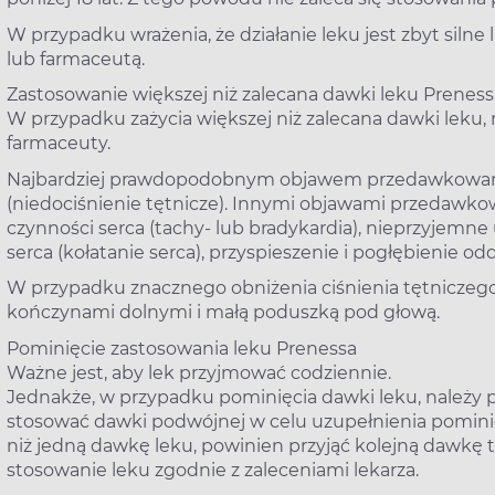
W przypadku wrażenia, że działanie leku jest zbyt silne
lub farmaceutą.
Zastosowanie większej niż zalecana dawki leku Preness
W przypadku zażycia większej niż zalecana dawki leku, n
farmaceuty.
Najbardziej prawdopodobnym objawem przedawkowania 
(niedociśnienie tętnicze). Innymi objawami przedawko
czynności serca (tachy- lub bradykardia), nieprzyjemne
serca (kołatanie serca), przyspieszenie i pogłębienie odd
W przypadku znacznego obniżenia ciśnienia tętniczego,
kończynami dolnymi i małą poduszką pod głową.
Pominięcie zastosowania leku Prenessa
Ważne jest, aby lek przyjmować codziennie.
Jednakże, w przypadku pominięcia dawki leku, należy pr
stosować dawki podwójnej w celu uzupełnienia pominięt
niż jedną dawkę leku, powinien przyjąć kolejną dawkę t
stosowanie leku zgodnie z zaleceniami lekarza.