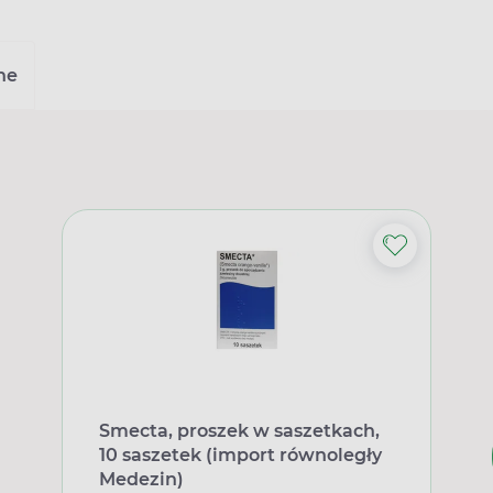
ne
Smecta, proszek w saszetkach,
10 saszetek (import równoległy
Medezin)