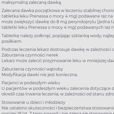
maksymalną zalecaną dawką.
Zalecana dawka początkowa w leczeniu stabilnej chor
tabletka leku Prenessa o mocy 4 mg) podawane raz na d
może zwiększyć dawkę do 8 mg peryndoprylu (jedna ta
tabletki leku Prenessa o mocy 4 mg) podawanych raz n
Tabletkę należy połknąć, popijając szklanką wody, najlep
posiłkiem.
Podczas leczenia lekarz dostosuje dawkę w zależności o
Zaburzenia czynności nerek
Lekarz może zalecić przyjmowanie leku w mniejszej da
Zaburzenia czynności wątroby
Modyfikacja dawki nie jest konieczna.
Pacjenci w podeszłym wieku
U pacjentów w podeszłym wieku zalecenia dotyczące d
określi czas trwania leczenia, w zależności od stanu zdr
Stosowanie u dzieci i młodzieży
Nie ustalono skuteczności i bezpieczeństwa stosowania
poniżej 18 lat. Z tego powodu nie zaleca się stosowania 