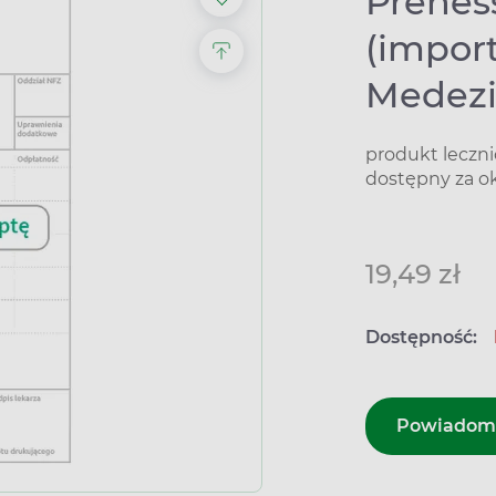
Preness
(impor
Medezi
produkt leczni
dostępny za o
19,49 zł
Dostępność:
Powiadom 