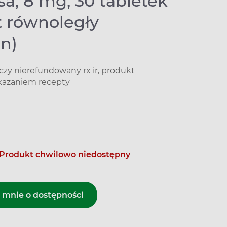
a, 8 mg, 30 tabletek
t równoległy
n)
czy nierefundowany rx ir, produkt
kazaniem recepty
Produkt chwilowo niedostępny
mnie o dostępności