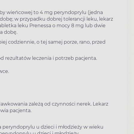
oby wieńcowej to 4 mg peryndoprylu (jedna
obę; w przypadku dobrej tolerancji leku, lekarz
bletka leku Prenessa o mocy 8 mg lub dwie
a dobę.
iej codziennie, o tej samej porze, rano, przed
d rezultatów leczenia i potrzeb pacjenta.
wce.
awkowania zależą od czynności nerek. Lekarz
owia pacjenta.
 peryndoprylu u dzieci i młodzieży w wieku
peryndoprylu u dzieci i młodzieży.