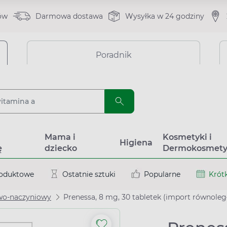
ów
Darmowa dostawa
Wysyłka w 24 godziny
Poradnik
a
Mama i
Kosmetyki i
Higiena
ę
dziecko
Dermokosmety
roduktowe
Ostatnie sztuki
Popularne
Krótk
wo-naczyniowy
Prenessa, 8 mg, 30 tabletek (import równoleg