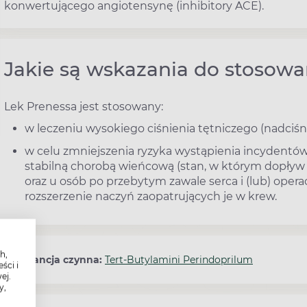
konwertującego angiotensynę (inhibitory ACE).
Jakie są wskazania do stosowa
Lek Prenessa jest stosowany:
w leczeniu wysokiego ciśnienia tętniczego (nadciśn
w celu zmniejszenia ryzyka wystąpienia incydentów 
stabilną chorobą wieńcową (stan, w którym dopływ 
oraz u osób po przebytym zawale serca i (lub) opera
rozszerzenie naczyń zaopatrujących je w krew.
h,
Substancja czynna:
Tert-Butylamini Perindoprilum
ści i
ej.
y,