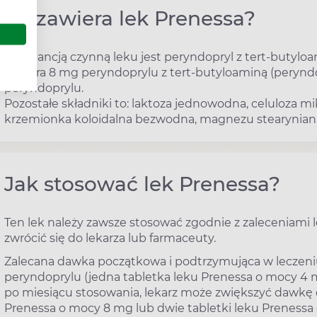
Co zawiera lek Prenessa?
Substancją czynną leku jest peryndopryl z tert-butylo
zawiera 8 mg peryndoprylu z tert-butyloaminą (perynd
peryndoprylu.
Pozostałe składniki to: laktoza jednowodna, celuloza m
krzemionka koloidalna bezwodna, magnezu stearynian 
Jak stosować lek Prenessa?
Ten lek należy zawsze stosować zgodnie z zaleceniami l
zwrócić się do lekarza lub farmaceuty.
Zalecana dawka początkowa i podtrzymująca w leczeni
peryndoprylu (jedna tabletka leku Prenessa o mocy 4 
po miesiącu stosowania, lekarz może zwiększyć dawkę 
Prenessa o mocy 8 mg lub dwie tabletki leku Prenessa