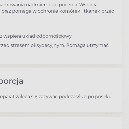
 i hamowania nadmiernego pocenia. Wspiera
 oraz pomaga w ochronie komórek i tkanek przed
az wspiera układ odpornościowy.
 przed stresem oksydacyjnym. Pomaga utrzymać
porcja
reparat zaleca się zażywać podczas/lub po posiłku