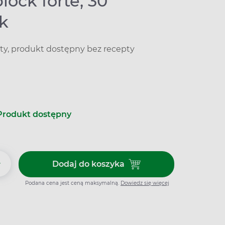
lock forte, 30
ek
ty, produkt dostępny bez recepty
Produkt dostępny
+
Dodaj do koszyka
Dodaj do koszyka Perspiblock f
Podana cena jest ceną maksymalną.
Dowiedz się więcej