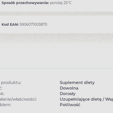
Sposób przechowywania:
poniżej 25°C
Kod EAN:
5906071003870
 produktu:
Suplement diety
ć:
Dowolna
k:
Dorosły
ałanie/właściwości:
Uzupełniające dietę
/
Wsp
blem:
Potliwość