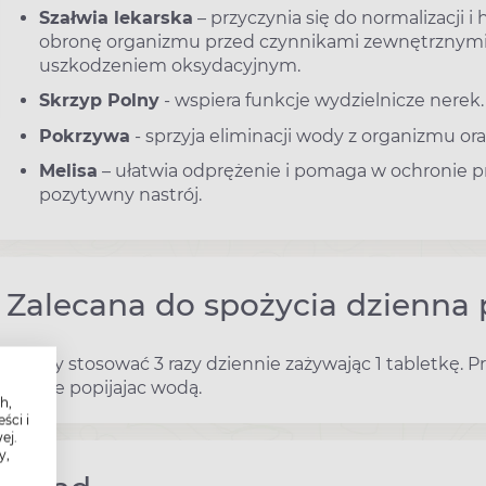
Szałwia lekarska
– przyczynia się do normalizacji
obronę organizmu przed czynnikami zewnętrznymi
uszkodzeniem oksydacyjnym.
Skrzyp Polny
- wspiera funkcje wydzielnicze nerek.
Pokrzywa
- sprzyja eliminacji wody z organizmu or
Melisa
– ułatwia odprężenie i pomaga w ochronie
pozytywny nastrój.
Zalecana do spożycia dzienna 
Należy stosować 3 razy dziennie zażywając 1 tabletkę. P
obficie popijajac wodą.
h,
ści i
ej.
y,