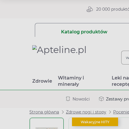
20 000 produkt
Katalog produktów
Witaminy i
Leki n
Zdrowie
minerały
recept
Nowości
Zestawy p
Strona główna
Zdrowe nogi i stopy
Pocenie
Wakacyjne HITY