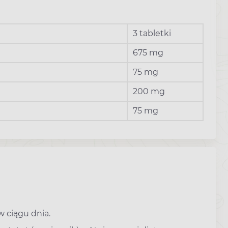
3 tabletki
675 mg
75 mg
200 mg
75 mg
w ciągu dnia.