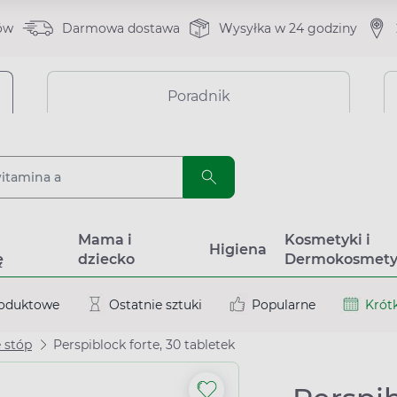
ów
Darmowa dostawa
Wysyłka w 24 godziny
Poradnik
a
Mama i
Kosmetyki i
Higiena
ę
dziecko
Dermokosmety
roduktowe
Ostatnie sztuki
Popularne
Krótk
 stóp
Perspiblock forte, 30 tabletek