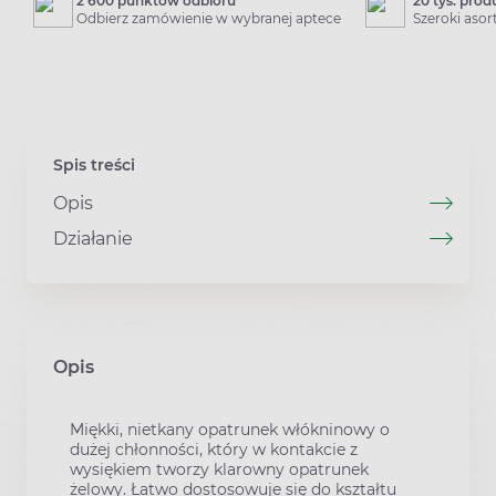
2 600 punktów odbioru
20 tys. pro
Odbierz zamówienie w wybranej aptece
Szeroki aso
Spis treści
Opis
Działanie
Opis
Miękki, nietkany opatrunek włókninowy o
dużej chłonności, który w kontakcie z
wysiękiem tworzy klarowny opatrunek
żelowy. Łatwo dostosowuje się do kształtu