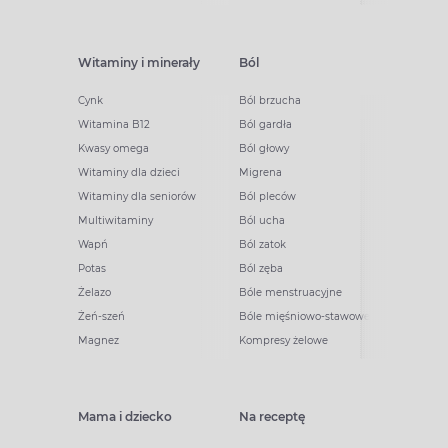
Witaminy i minerały
Ból
Cynk
Ból brzucha
Witamina B12
Ból gardła
Kwasy omega
Ból głowy
Witaminy dla dzieci
Migrena
Witaminy dla seniorów
Ból pleców
Multiwitaminy
Ból ucha
Wapń
Ból zatok
Potas
Ból zęba
Żelazo
Bóle menstruacyjne
Żeń-szeń
Bóle mięśniowo-stawowe
Magnez
Kompresy żelowe
Mama i dziecko
Na receptę