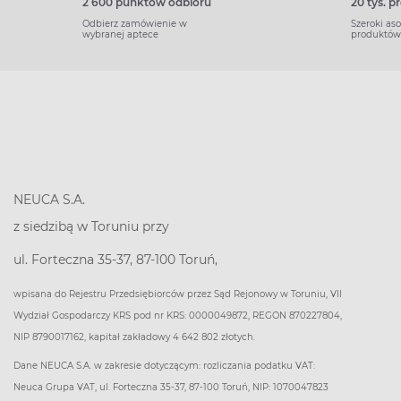
2 600 punktów odbioru
20 tys. 
Odbierz zamówienie w
Szeroki as
wybranej aptece
produktów
NEUCA S.A.
z siedzibą w Toruniu przy
ul. Forteczna 35-37, 87-100 Toruń,
wpisana do Rejestru Przedsiębiorców przez Sąd Rejonowy w Toruniu, VII
Wydział Gospodarczy KRS pod nr KRS: 0000049872, REGON 870227804,
NIP 8790017162, kapitał zakładowy 4 642 802 złotych.
Dane NEUCA S.A. w zakresie dotyczącym: rozliczania podatku VAT:
Neuca Grupa VAT, ul. Forteczna 35-37, 87-100 Toruń, NIP: 1070047823