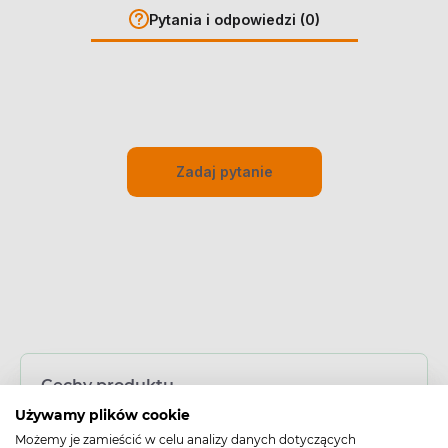
Pytania i odpowiedzi (0)
Zadaj pytanie
Cechy produktu
Używamy plików cookie
Typ produktu:
Możemy je zamieścić w celu analizy danych dotyczących
Wyrób medyczny