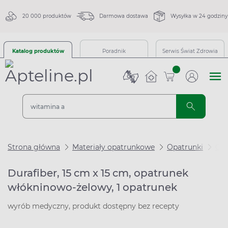
20 000 produktów
Darmowa dostawa
Wysyłka w 24 godziny
Katalog produktów
Poradnik
Serwis Świat Zdrowia
sztuk
Strona główna
Materiały opatrunkowe
Opatrunki
Opa
Durafiber, 15 cm x 15 cm, opatrunek
włókninowo-żelowy, 1 opatrunek
wyrób medyczny, produkt dostępny bez recepty