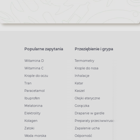
Popularne zapytania
Przeziębienie i grypa
Witamina D
Termometry
Witamina C
Krople do nosa
Krople do oczu
Inhalacje
Tran
Katar
Paracetamol
Kaszel
Ibuprofen
Olejki eteryczne
Melatonina
Gorączka
Elektrolity
Drapanie w gardle
Kolagen
Preparaty przeciwwirusowe
Zatoki
Zapalenie ucha
Woda morska
Odporność