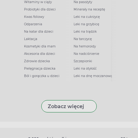
Witaminy w ciąży
Na pasożyty
Probiotyki dla dzieci
Minerały na receptę
Kwas foliowy
Leki na cukrzycę
Odparzenia
Leki na grzybicę
Na katar dla dzieci
Leki na trądzik
Laktacja
Na tarczycę
Kosmetyki dla mam
Na hemoroidy
Akcesoria dla dzieci
Na nadciśnienie
Zdrowie dziecka
Szczepionki
Pielęgnacja dziecka
Leki na otyłość
Ból i gorączka u dzieci
Leki na dnę moczanową
Zobacz więcej