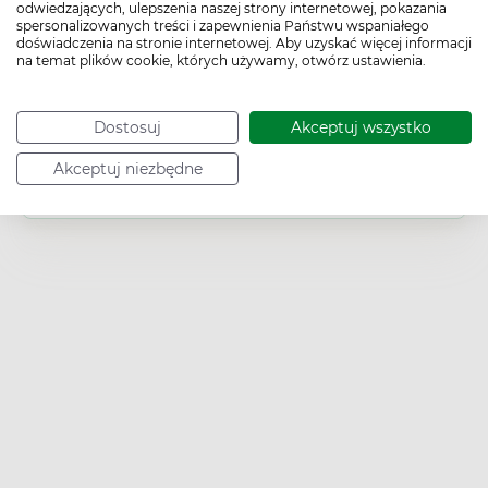
odwiedzających, ulepszenia naszej strony internetowej, pokazania
Wiek:
spersonalizowanych treści i zapewnienia Państwu wspaniałego
Dorosły
doświadczenia na stronie internetowej. Aby uzyskać więcej informacji
na temat plików cookie, których używamy, otwórz ustawienia.
Płeć:
Dowolna
Działanie/właściwości:
Dostosuj
Akceptuj wszystko
Nawilżające
/
Ochronne
Problem:
Akceptuj niezbędne
Odleżyny
/
Rana skóry
/
Wrzody