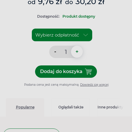
9,76 zł
30,20 zł
od
do
Dostępność:
Produkt dostępny
-
+
Dodaj do koszyka
Dodaj do koszyka Durafiber
Podana cena jest ceną maksymalną.
Dowiedz się więcej
Popularne
Oglądali także
Inne produkty z kat