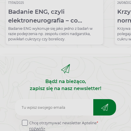
17/06/2025
26/08/20
Badanie ENG, czyli
Krzy
elektroneurografia – co
norm
diagnozuje, jak przebiega?
Badanie ENG wykonuje się jako jedno z badań w
Krzywa 
razie podejrzenia np. zespołu cieśni nadgarstka,
polegaj
powikłań cukrzycy czy boreliozy.
cukru w
Jakie s
Bądź na bieżąco,
zapisz się na nasz newsletter!
Zapisz
do
Chcę otrzymywać newsletter Apteline
*
newslettera
rozwiń>