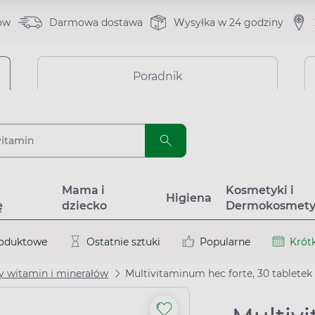
ów
Darmowa dostawa
Wysyłka w 24 godziny
Poradnik
a
Mama i
Kosmetyki i
Higiena
ę
dziecko
Dermokosmety
roduktowe
Ostatnie sztuki
Popularne
Krótk
y witamin i minerałów
Multivitaminum hec forte, 30 tabletek