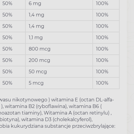
50%
6 mg
100%
50%
1,4 mg
100%
50%
1,4 mg
100%
50%
1,1 mg
100%
50%
800 mcg
100%
50%
200 mcg
100%
50%
50 mcg
100%
50%
5 mcg
100%
kwasu nikotynowego ) witamina E (octan DL-alfa-
, witamina B2 (ryboflawina), witamina B6 (
azotan tiaminy), Witamina A (octan retinylu) ,
biotyna), witamina D3 (cholekalcyferol),
robia kukurydziana substancje przeciwzbrylające: