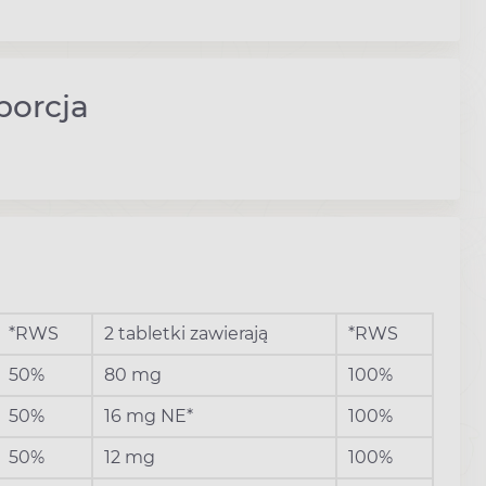
porcja
*RWS
2 tabletki zawierają
*RWS
50%
80 mg
100%
50%
16 mg NE*
100%
50%
12 mg
100%