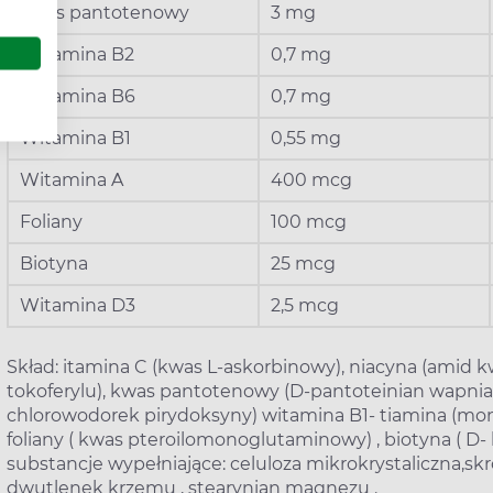
Kwas pantotenowy
3 mg
Witamina B2
0,7 mg
Witamina B6
0,7 mg
Witamina B1
0,55 mg
Witamina A
400 mcg
Foliany
100 mcg
Biotyna
25 mcg
Witamina D3
2,5 mcg
Skład: itamina C (kwas L-askorbinowy), niacyna (amid 
tokoferylu), kwas pantotenowy (D-pantoteinian wapnia )
chlorowodorek pirydoksyny) witamina B1- tiamina (mono
foliany ( kwas pteroilomonoglutaminowy) , biotyna ( D- 
substancje wypełniające: celuloza mikrokrystaliczna,sk
dwutlenek krzemu , stearynian magnezu .