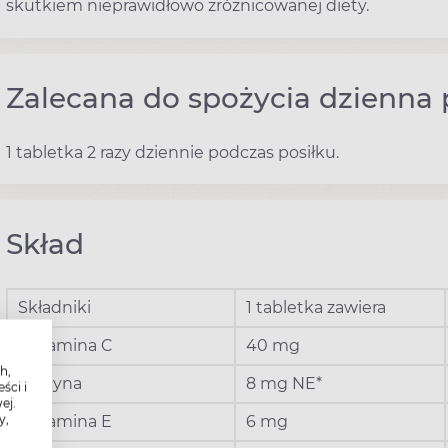
skutkiem nieprawidłowo zróżnicowanej diety.
Zalecana do spożycia dzienna 
1 tabletka 2 razy dziennie podczas posiłku.
Skład
Składniki
1 tabletka zawiera
Witamina C
40 mg
h,
Niacyna
8 mg NE*
ści i
ej.
y,
Witamina E
6 mg