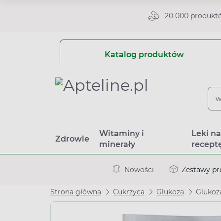
20 000 produkt
Katalog produktów
Witaminy i
Leki n
Zdrowie
minerały
recept
Nowości
Zestawy p
Strona główna
Cukrzyca
Glukoza
Glukoz