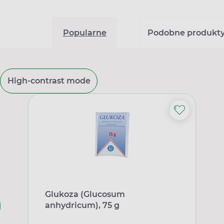
Popularne
Podobne produkt
High-contrast mode
Glukoza (Glucosum
anhydricum), 75 g