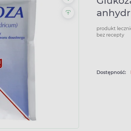
Glukoz
anhydri
produkt leczn
bez recepty
Dostępność: