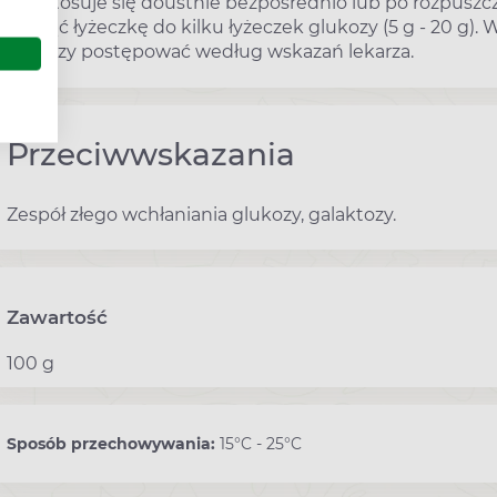
Lek stosuje się doustnie bezpośrednio lub po rozpuszc
przyjąć łyżeczkę do kilku łyżeczek glukozy (5 g - 20 g)
glukozy postępować według wskazań lekarza.
Przeciwwskazania
Zespół złego wchłaniania glukozy, galaktozy.
Zawartość
100 g
Sposób przechowywania:
15°C - 25°C