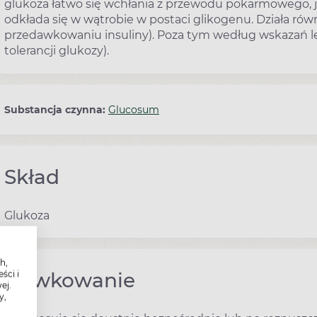
glukoza łatwo się wchłania z przewodu pokarmowego, 
odkłada się w wątrobie w postaci glikogenu. Działa ró
przedawkowaniu insuliny). Poza tym według wskazań l
tolerancji glukozy).
Substancja czynna:
Glucosum
Skład
Glukoza
h,
Dawkowanie
ści i
ej.
y,