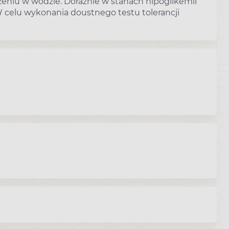
zeniu w wodzie. Doraźnie w stanach hipoglikemii
. W celu wykonania doustnego testu tolerancji