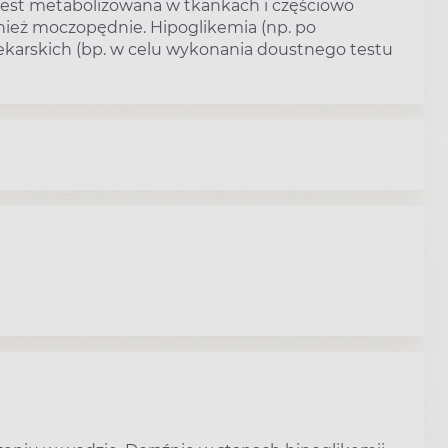
jest metabolizowana w tkankach i częściowo
wnież moczopędnie. Hipoglikemia (np. po
ekarskich (bp. w celu wykonania doustnego testu