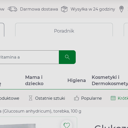
ów
Darmowa dostawa
Wysyłka w 24 godziny
Poradnik
a
Mama i
Kosmetyki i
Higiena
ę
dziecko
Dermokosmety
roduktowe
Ostatnie sztuki
Popularne
Krótk
a (Glucosum anhydricum), torebka, 100 g