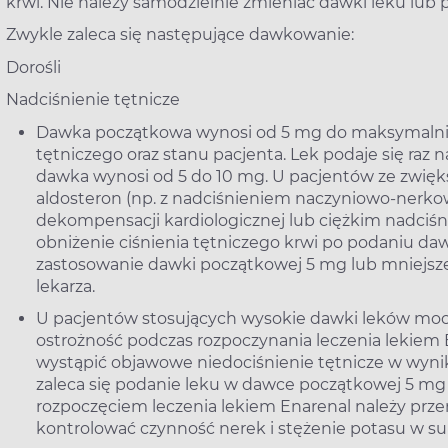
krwi. Nie należy samodzielnie zmieniać dawki leku lub 
Zwykle zaleca się następujące dawkowanie:
Dorośli
Nadciśnienie tętnicze
Dawka początkowa wynosi od 5 mg do maksymalnie 
tętniczego oraz stanu pacjenta. Lek podaje się raz
dawka wynosi od 5 do 10 mg. U pacjentów ze zwięk
aldosteron (np. z nadciśnieniem naczyniowo-nerkow
dekompensacji kardiologicznej lub ciężkim nadciś
obniżenie ciśnienia tętniczego krwi po podaniu daw
zastosowanie dawki początkowej 5 mg lub mniejsze
lekarza.
U pacjentów stosujących wysokie dawki leków mo
ostrożność podczas rozpoczynania leczenia lekiem
wystąpić objawowe niedociśnienie tętnicze w wynik
zaleca się podanie leku w dawce początkowej 5 mg lu
rozpoczęciem leczenia lekiem Enarenal należy pr
kontrolować czynność nerek i stężenie potasu w su