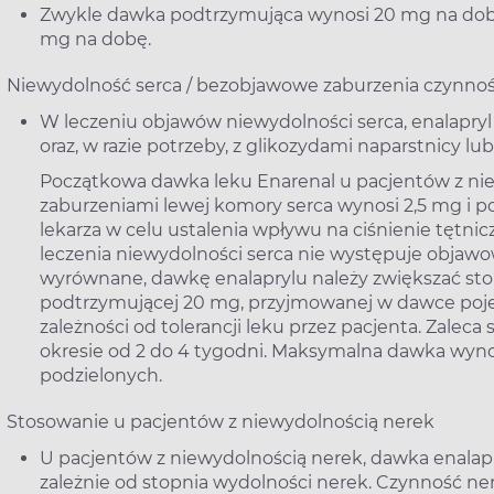
Zwykle dawka podtrzymująca wynosi 20 mg na do
mg na dobę.
Niewydolność serca / bezobjawowe zaburzenia czynnoś
W leczeniu objawów niewydolności serca, enalapryl
oraz, w razie potrzeby, z glikozydami naparstnicy lu
Początkowa dawka leku Enarenal u pacjentów z ni
zaburzeniami lewej komory serca wynosi 2,5 mg i
lekarza w celu ustalenia wpływu na ciśnienie tętnic
leczenia niewydolności serca nie występuje objawo
wyrównane, dawkę enalaprylu należy zwiększać st
podtrzymującej 20 mg, przyjmowanej w dawce poj
zależności od tolerancji leku przez pacjenta. Zalec
okresie od 2 do 4 tygodni. Maksymalna dawka wy
podzielonych.
Stosowanie u pacjentów z niewydolnością nerek
U pacjentów z niewydolnością nerek, dawka enalap
zależnie od stopnia wydolności nerek. Czynność ne