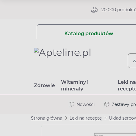
20 000 produkt
Katalog produktów
Witaminy i
Leki n
Zdrowie
minerały
recept
Nowości
Zestawy p
Strona główna
Leki na receptę
Układ serco