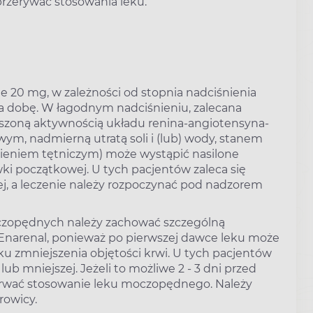
przerywać stosowania leku.
20 mg, w zależności od stopnia nadciśnienia
 na dobę. W łagodnym nadciśnieniu, zalecana
szoną aktywnością układu renina-angiotensyna-
ym, nadmierną utratą soli i (lub) wody, stanem
nieniem tętniczym) może wystąpić nasilone
ki początkowej. U tych pacjentów zaleca się
j, a leczenie należy rozpoczynać pod nadzorem
czopędnych należy zachować szczególną
 Enarenal, ponieważ po pierwszej dawce leku może
u zmniejszenia objętości krwi. U tych pacjentów
b mniejszej. Jeżeli to możliwe 2 - 3 dni przed
zerwać stosowanie leku moczopędnego. Należy
rowicy.