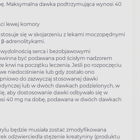
bę. Maksymalna dawka podtrzymująca wynosi 40
ci lewej komory
 stosuje się w skojarzeniu z lekami moczopędnymi
b β-adrenolitykami.
ewydolnością serca i bezobjawowymi
 powinna być podawana pod ścisłym nadzorem
ze krwi na początku leczenia. Jeśli po rozpoczęciu
we niedociśnienie lub gdy zostało ono
opniowo do zazwyczaj stosowanej dawki
edynczej lub w dwóch dawkach podzielonych, w
a się, aby dostosowanie dawki odbywało się w
nosi 40 mg na dobę, podawana w dwóch dawkach
rylu będzie musiała zostać zmodyfikowana
rek odzwierciedla stężenie kreatyniny (produktu