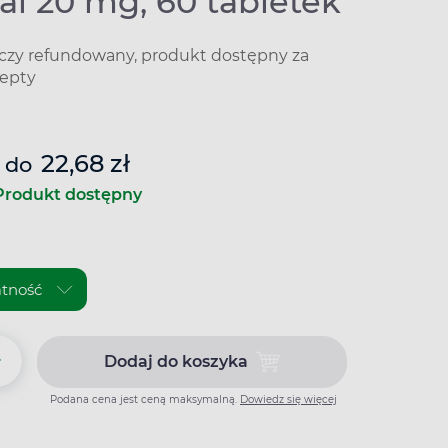
al 20 mg, 60 tabletek
iczy refundowany, produkt dostępny za
epty
22,68 zł
do
Produkt dostępny
+
Dodaj do koszyka
Dodaj do koszyka Enarenal 20 
Podana cena jest ceną maksymalną.
Dowiedz się więcej