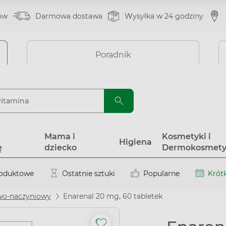
ów
Darmowa dostawa
Wysyłka w 24 godziny
Poradnik
a
Mama i
Kosmetyki i
Higiena
ę
dziecko
Dermokosmety
roduktowe
Ostatnie sztuki
Popularne
Krótk
wo-naczyniowy
Enarenal 20 mg, 60 tabletek