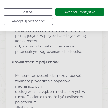
powodować methomoglobinemię u dzieci.
Stopień wydzielania
Dostosuj
Akceptuj wszystko
azotanów do mleka kobiet karmiących piersią
nie został oszacowany. Dlatego monoazotan
Akceptuj niezbędne
izosorbidu
może być stosowany w okresie karmienia
piersią jedynie w przypadku zdecydowanej
konieczności,
gdy korzyść dla matki przeważa nad
potencjalnym zagrożeniem dla dziecka.
Prowadzenie pojazdów
Monoazotan izosorbidu może zaburzać
zdolność prowadzenia pojazdów
mechanicznych i
obsługiwania urządzeń mechanicznych w
ruchu. Działanie to może być nasilone w
połączeniu z
alkoholem.