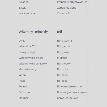
Kolagen
Preparaty przeciwwirusowe
Zatoki
Zapalenie ucha
Woda morska
Odporność
Witaminy i minerały
Ból
Cynk
Ból brzucha
Witamina B12
Ból gardła
Kwasy omega
Ból głowy
Witaminy dla dzieci
Migrena
Witaminy dla seniorów
Ból pleców
Multiwitaminy
Ból ucha
Wapń
Ból zatok
Potas
Ból zęba
Żelazo
Bóle menstruacyjne
Żeń-szeń
Bóle mięśniowo-stawowe
Magnez
Kompresy żelowe