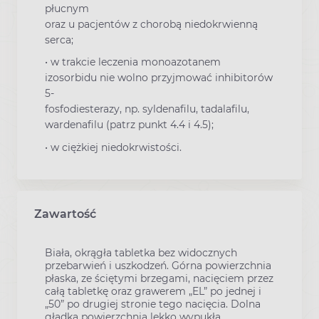
płucnym
oraz u pacjentów z chorobą niedokrwienną
serca;
• w trakcie leczenia monoazotanem
izosorbidu nie wolno przyjmować inhibitorów
5-
fosfodiesterazy, np. syldenafilu, tadalafilu,
wardenafilu (patrz punkt 4.4 i 4.5);
• w ciężkiej niedokrwistości.
Zawartość
Biała, okrągła tabletka bez widocznych
przebarwień i uszkodzeń. Górna powierzchnia
płaska, ze ściętymi brzegami, nacięciem przez
całą tabletkę oraz grawerem „EL” po jednej i
„50” po drugiej stronie tego nacięcia. Dolna
gładka powierzchnia lekko wypukła.