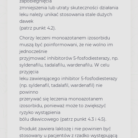
zapobiegnięcia
zmniejszenia lub utraty skuteczności działania
leku należy unikać stosowania stale dużych
dawek
(patrz punkt 4.2).
Chorzy leczeni monoazotanem izosorbidu
muszą być poinformowani, że nie wolno im
jednocześnie
przyjmować inhibitorów 5-fosfodiesterazy, np.
syldenafilu, tadalafilu, wardenafilu. W celu
przyjęcia
leku zawierającego inhibitor 5-fosfodiesterazy
(np. syldenafil, tadalafil, wardenafil) nie
powinno
przerywać się leczenia monoazotanem
izosorbidu, ponieważ może to zwiększyć
ryzyko wystąpienia
bólu dławicowego (patrz punkt 4.3 i 4.5).
Produkt zawiera laktozę i nie powinien być
stosowany u pacjentów z rzadko występującą