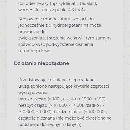
fosfodiesterazy (np. syldenafil, tadalafil,
wardenafil) (patrz punkt 4.3 i 4.4).
Stosowanie monoazotanu izosorbidu
jednocześnie z dihydroergotaminą może
prowadzić do
zwiększenia jej stężenia we krwi i tym samym
spowodować podwyższenie ciśnienia
tętniczego krwi.
Działania niepożądane
Przedstawiając działania niepożądane
uwzględniono następujące kryteria częstości
występowania:
bardzo często (> 1/10), często (> 1/100, < 1/10),
niezbyt często (> 1/1 000, < 1/100), rzadko (>
1/10 000, < 1 000), bardzo rzadko (< 1/10 000),
częstość nieznana (nie może być określona na
podstawie dostępnych danych).