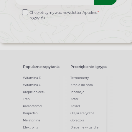
do
Chcę otrzymywać newsletter Apteline
*
newslettera
rozwiń>
Popularne zapytania
Przeziębienie i grypa
Witamina D
Termometry
Witamina C
Krople do nosa
Krople do oczu
Inhalacje
Tran
Katar
Paracetamol
Kaszel
Ibuprofen
Olejki eteryczne
Melatonina
Gorączka
Elektrolity
Drapanie w gardle