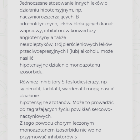
Jednoczesne stosowanie innych leków o
działaniu hipotensyjnym, np.
naczyniorozszerzających, B-
adrenolitycznych, leków blokujących kanał
wapniowy, inhibitorów konwertazy
angiotensyny a także
neuroleptyków, trójpierścieniowych leków
przeciwdepresyjnych i (lub) alkoholu może
nasilić
hipotensyjne działanie monoazotanu
izosorbidu.
Również inhibitory 5-fosfodiesterazy, np.
syldenafil, tadalafil, wardenafil mogą nasilić
działanie
hipotensyjne azotanów. Może to prowadzić
do zagrażających życiu powikłań sercowo-
naczyniowych.
Z tego powodu chorym leczonym
monoazotanem izosorbidu nie wolno
przyjmować inhibitorów 5-