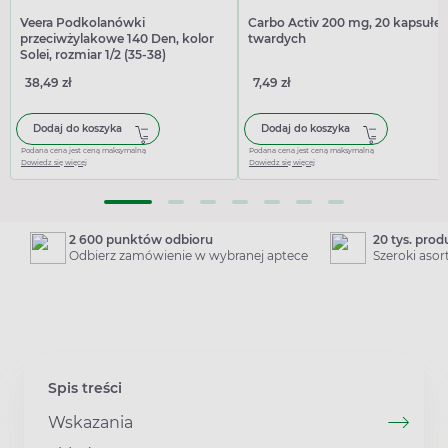
Veera Podkolanówki
Carbo Activ 200 mg, 20 kapsułe
przeciwżylakowe 140 Den, kolor
twardych
Solei, rozmiar 1/2 (35-38)
38,49 zł
7,49 zł
Dodaj do koszyka
Dodaj do koszyka
Podana cena jest ceną maksymalną
Podana cena jest ceną maksymalną
Dowiedz się więcej
Dowiedz się więcej
2 600 punktów odbioru
20 tys. pro
Odbierz zamówienie w wybranej aptece
Szeroki aso
Spis treści
Wskazania