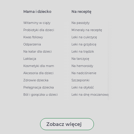
Mama i dziecko
Na receptę
Witaminy w ciąży
Na pasożyty
Probiotyki dla dzieci
Minerały na receptę
Kwas foliowy
Leki na cukrzycę
Odparzenia
Leki na grzybicę
Na katar dla dzieci
Leki na trądzik
Laktacja
Na tarczycę
Kosmetyki dla mam
Na hemoroidy
Akcesoria dla dzieci
Na nadciśnienie
Zdrowie dziecka
Szczepionki
Pielęgnacja dziecka
Leki na otyłość
Ból i gorączka u dzieci
Leki na dnę moczanową
Zobacz więcej