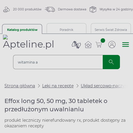
20 000 produktów
Darmowa dostawa
Wysyłka w 24 godziny
Katalog produktów
Poradnik
Serwis Świat Zdrowia
sztuk
Strona główna
Leki na receptę
Układ sercowo-naczynio
Effox long 50, 50 mg, 30 tabletek o
przedłużonym uwalnianiu
produkt leczniczy nierefundowany rx, produkt dostępny za
okazaniem recepty