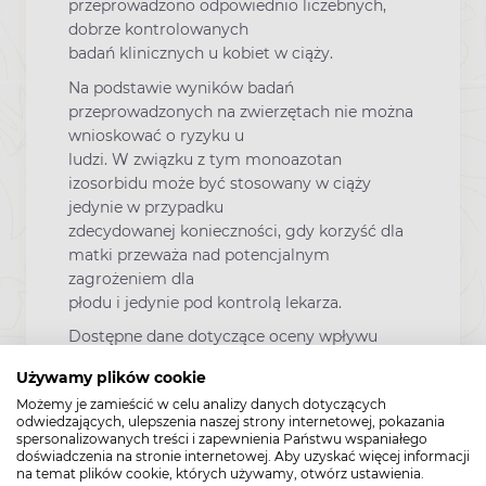
przeprowadzono odpowiednio liczebnych,
dobrze kontrolowanych
badań klinicznych u kobiet w ciąży.
Na podstawie wyników badań
przeprowadzonych na zwierzętach nie można
wnioskować o ryzyku u
ludzi. W związku z tym monoazotan
izosorbidu może być stosowany w ciąży
jedynie w przypadku
zdecydowanej konieczności, gdy korzyść dla
matki przeważa nad potencjalnym
zagrożeniem dla
płodu i jedynie pod kontrolą lekarza.
Dostępne dane dotyczące oceny wpływu
monoazotanu izosorbidu na dziecko
Używamy plików cookie
karmione piersią są
Możemy je zamieścić w celu analizy danych dotyczących
niejednoznaczne lub niewystarczające. Istnieją
odwiedzających, ulepszenia naszej strony internetowej, pokazania
dane wskazujące, że azotany przenikają do
spersonalizowanych treści i zapewnienia Państwu wspaniałego
mleka
doświadczenia na stronie internetowej. Aby uzyskać więcej informacji
na temat plików cookie, których używamy, otwórz ustawienia.
kobiet karmiących piersią i mogą