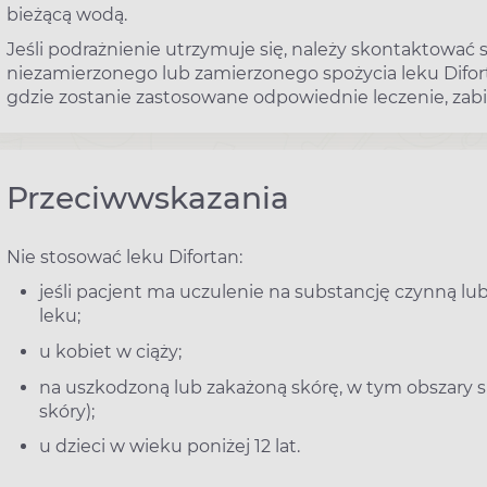
bieżącą wodą.
Jeśli podrażnienie utrzymuje się, należy skontaktować
niezamierzonego lub zamierzonego spożycia leku Difort
gdzie zostanie zastosowane odpowiednie leczenie, zabi
Przeciwwskazania
Nie stosować leku Difortan:
jeśli pacjent ma uczulenie na substancję czynną lu
leku;
u kobiet w ciąży;
na uszkodzoną lub zakażoną skórę, w tym obszary sk
skóry);
u dzieci w wieku poniżej 12 lat.