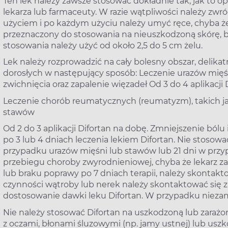
Ten lek należy zawsze stosować dokładnie tak, jak to o
lekarza lub farmaceuty. W razie wątpliwości należy zwr
użyciem i po każdym użyciu należy umyć ręce, chyba że 
przeznaczony do stosowania na nieuszkodzoną skórę, 
stosowania należy użyć od około 2,5 do 5 cm żelu.
Lek należy rozprowadzić na cały bolesny obszar, delikat
dorosłych w następujący sposób: Leczenie urazów mięśni
zwichnięcia oraz zapalenie więzadeł Od 3 do 4 aplikacji 
Leczenie chorób reumatycznych (reumatyzm), takich j
stawów
Od 2 do 3 aplikacji Difortan na dobę. Zmniejszenie ból
po 3 lub 4 dniach leczenia lekiem Difortan. Nie stosować
przypadku urazów mięśni lub stawów lub 21 dni w prz
przebiegu choroby zwyrodnieniowej, chyba że lekarz z
lub braku poprawy po 7 dniach terapii, należy skontak
czynności wątroby lub nerek należy skontaktować się 
dostosowanie dawki leku Difortan. W przypadku niezam
Nie należy stosować Difortan na uszkodzoną lub zara
z oczami, błonami śluzowymi (np. jamy ustnej) lub uszk