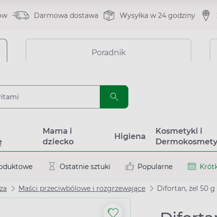
ów
Darmowa dostawa
Wysyłka w 24 godziny
Poradnik
a
Mama i
Kosmetyki i
Higiena
ę
dziecko
Dermokosmety
roduktowe
Ostatnie sztuki
Popularne
Krótk
za
Maści przeciwbólowe i rozgrzewające
Difortan, żel 50 g