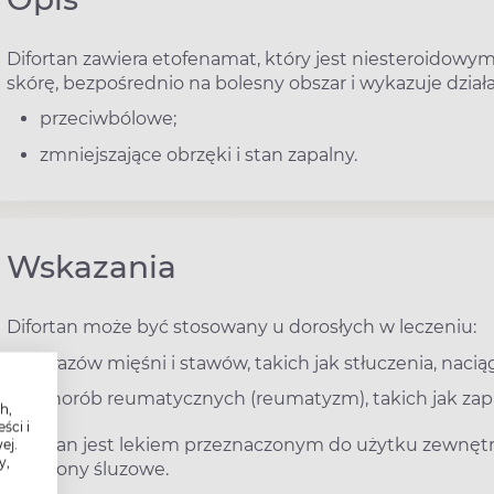
Difortan zawiera etofenamat, który jest niesteroidow
skórę, bezpośrednio na bolesny obszar i wykazuje dział
przeciwbólowe;
zmniejszające obrzęki i stan zapalny.
Wskazania
Difortan może być stosowany u dorosłych w leczeniu:
urazów mięśni i stawów, takich jak stłuczenia, nacią
chorób reumatycznych (reumatyzm), takich jak zap
h,
ści i
Difortan jest lekiem przeznaczonym do użytku zewnętr
ej.
y,
lub błony śluzowe.