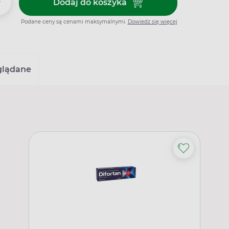
+
Dodaj do koszyka
Dodaj do koszyka Difortan, żel 
Podane ceny są cenami maksymalnymi.
Dowiedz się więcej
glądane