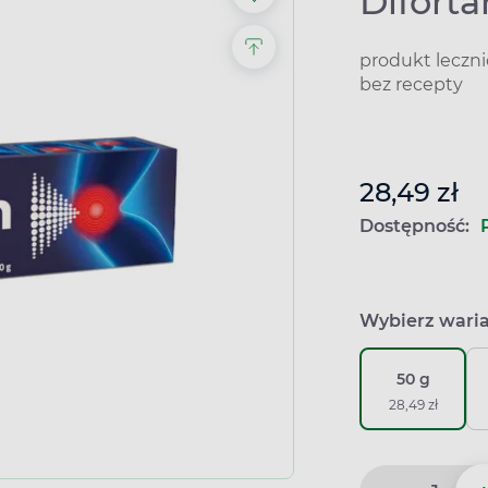
Diforta
produkt leczn
bez recepty
28,49 zł
Dostępność:
Wybierz wari
50 g
28,49 zł