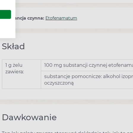
Substancja czynna:
Etofenamatum
Skład
1 g żelu
100 mg substancji czynnej etofenam
zawiera:
substancje pomocnicze: alkohol izopr
oczyszczoną
Dawkowanie