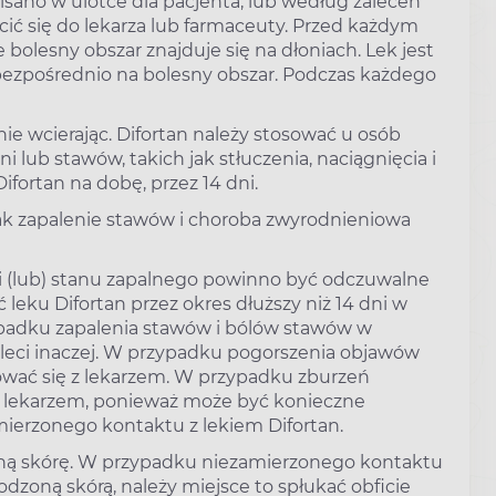
pisano w ulotce dla pacjenta, lub według zaleceń
ócić się do lekarza lub farmaceuty. Przed każdym
bolesny obszar znajduje się na dłoniach. Lek jest
bezpośrednio na bolesny obszar. Podczas każdego
nie wcierając. Difortan należy stosować u osób
 lub stawów, takich jak stłuczenia, naciągnięcia i
Difortan na dobę, przez 14 dni.
ak zapalenie stawów i choroba zwyrodnieniowa
u i (lub) stanu zapalnego powinno być odczuwalne
 leku Difortan przez okres dłuższy niż 14 dni w
ypadku zapalenia stawów i bólów stawów w
aleci inaczej. W przypadku pogorszenia objawów
tować się z lekarzem. W przypadku zburzeń
z lekarzem, ponieważ może być konieczne
ierzonego kontaktu z lekiem Difortan.
żoną skórę. W przypadku niezamierzonego kontaktu
odzoną skórą, należy miejsce to spłukać obficie