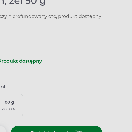
n, żel 50 g
iczy nierefundowany otc, produkt dostępny
Produkt dostępny
ant
100 g
40,99 zł