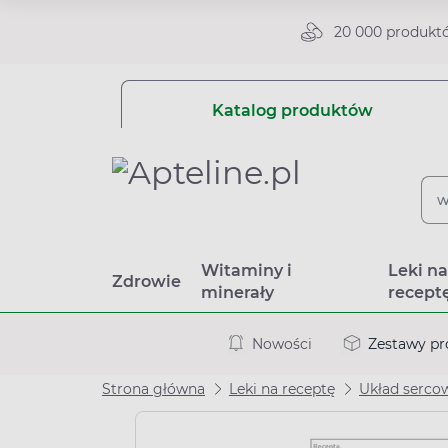
20 000 produkt
Katalog produktów
Witaminy i
Leki n
Zdrowie
minerały
recept
Nowości
Zestawy p
Strona główna
Leki na receptę
Układ serco