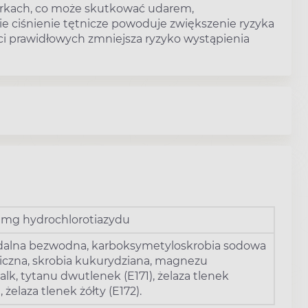
erkach, co może skutkować udarem,
e ciśnienie tętnicze powoduje zwiększenie ryzyka
ści prawidłowych zmniejsza ryzyko wystąpienia
5 mg hydrochlorotiazydu
idalna bezwodna, karboksymetyloskrobia sodowa
aliczna, skrobia kukurydziana, magnezu
lk, tytanu dwutlenek (E171), żelaza tlenek
 żelaza tlenek żółty (E172).