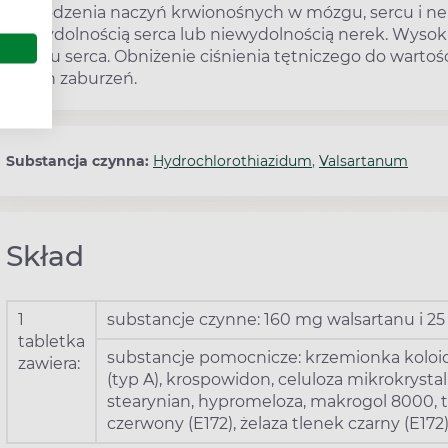
uszkodzenia naczyń krwionośnych w mózgu, sercu i n
niewydolnością serca lub niewydolnością nerek. Wysoki
zawału serca. Obniżenie ciśnienia tętniczego do warto
takich zaburzeń.
Substancja czynna:
Hydrochlorothiazidum
,
Valsartanum
Skład
1
substancje czynne: 160 mg walsartanu i 2
tabletka
substancje pomocnicze: krzemionka kolo
zawiera:
(typ A), krospowidon, celuloza mikrokryst
stearynian, hypromeloza, makrogol 8000, ta
czerwony (E172), żelaza tlenek czarny (E172),