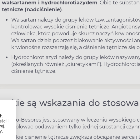
walsartanem i hydrochlorotiazydem
. Obie te subst
tętnicze (nadciśnienie)
.
Walsartan należy do grupy leków tzw. „antagonistó
kontrolować wysokie ciśnienie tętnicze. Angiotensy
człowieka, która powoduje skurcz naczyń krwionoś
Walsartan działa poprzez blokowanie aktywności an
krwionośne rozszerzają się, a ciśnienie tętnicze się o
Hydrochlorotiazyd należy do grupy leków nazywa
(określanych również „diuretykami”). Hydrochloroti
ciśnienie tętnicze.
Jakie są wskazania do stosowa
h,
Lek Co-Bespres jest stosowany w leczeniu wysokiego ciś
ści i
ej.
kontrolować podawaniem tylko jednej substancji czynn
y,
Wysokie ciśnienie tętnicze zwiększa obciążenie serca i