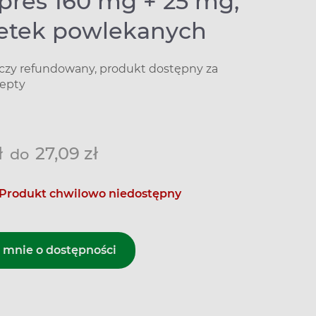
pres 160 mg + 25 mg,
letek powlekanych
iczy refundowany, produkt dostępny za
epty
ł
27,09 zł
do
Produkt chwilowo niedostępny
mnie o dostępności