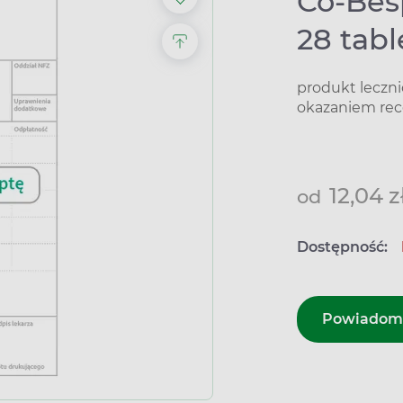
Co-Bes
28 tab
produkt leczn
okazaniem rec
12,04 z
od
Dostępność:
Powiadom 