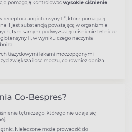
ancje pomagają kontrolować
wysokie ciśnienie
w receptora angiotensyny II”, które pomagają
na II jest substancją powstającą w organizmie
nych, tym samym podwyższając ciśnienie tętnicze.
giotensyny II, w wyniku czego naczynia
bniża.
nych tiazydowymi lekami moczopędnymi
azyd zwiększa ilość moczu, co również obniża
nia Co-Bespres?
nienia tętniczego, którego nie udaje się
ej.
 tętnic. Nieleczone może prowadzić do