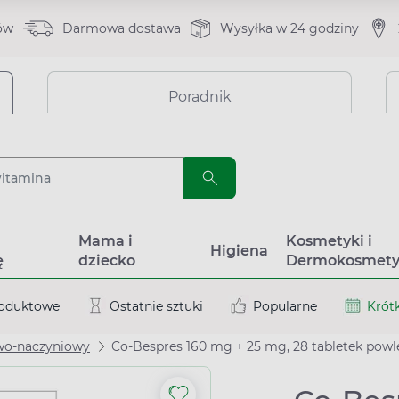
ów
Darmowa dostawa
Wysyłka w 24 godziny
Poradnik
a
Mama i
Kosmetyki i
Higiena
ę
dziecko
Dermokosmety
roduktowe
Ostatnie sztuki
Popularne
Krótk
wo-naczyniowy
Co-Bespres 160 mg + 25 mg, 28 tabletek pow