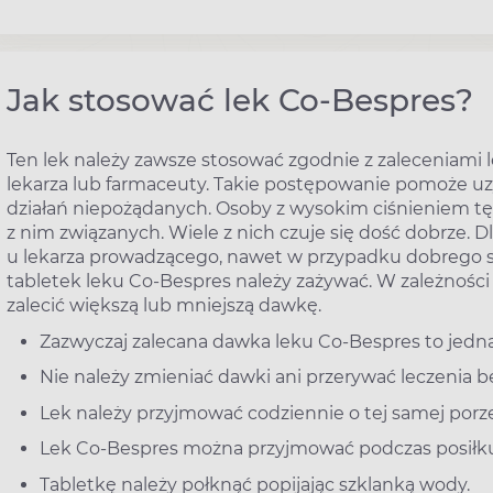
Jak stosować lek Co-Bespres?
Ten lek należy zawsze stosować zgodnie z zaleceniami le
lekarza lub farmaceuty. Takie postępowanie pomoże uzy
działań niepożądanych. Osoby z wysokim ciśnieniem t
z nim związanych. Wiele z nich czuje się dość dobrze. D
u lekarza prowadzącego, nawet w przypadku dobrego sa
tabletek leku Co-Bespres należy zażywać. W zależności 
zalecić większą lub mniejszą dawkę.
Zazwyczaj zalecana dawka leku Co-Bespres to jedn
Nie należy zmieniać dawki ani przerywać leczenia 
Lek należy przyjmować codziennie o tej samej porz
Lek Co-Bespres można przyjmować podczas posiłku 
Tabletkę należy połknąć popijając szklanką wody.