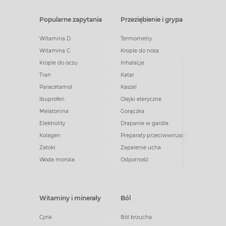
Popularne zapytania
Przeziębienie i grypa
Witamina D
Termometry
Witamina C
Krople do nosa
Krople do oczu
Inhalacje
Tran
Katar
Paracetamol
Kaszel
Ibuprofen
Olejki eteryczne
Melatonina
Gorączka
Elektrolity
Drapanie w gardle
Kolagen
Preparaty przeciwwirusowe
Zatoki
Zapalenie ucha
Woda morska
Odporność
Witaminy i minerały
Ból
Cynk
Ból brzucha