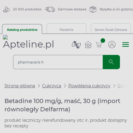
20 000 produktów
Darmowa dostawa
Wysyłka w 24 godziny
Katalog produktów
Poradnik
Serwis Świat Zdrowia
sztuk
Strona główna
Cukrzyca
Powikłania cukrzycy
Stopa 
Betadine 100 mg/g, maść, 30 g (import
równoległy Delfarma)
produkt leczniczy nierefundowany otc ir, produkt dostępny
bez recepty