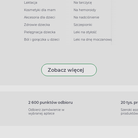
Laktacja
Na tarczycę
Kosmetyki dla mam
Na hemoroidy
Akcesoria dla dzieci
Na nadciśnienie
Zdrowie dziecka
Szczepionki
Pielęgnacja dziecka
Leki na otyłość
Ból i gorączka u dzieci
Leki na dnę moczanową
Zobacz więcej
2 600 punktów odbioru
20 tys. 
Odbierz zamówienie w
Szeroki as
wybranej aptece
produktów