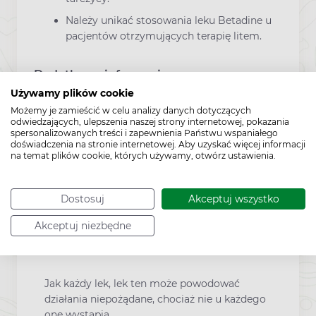
Należy unikać stosowania leku Betadine u
pacjentów otrzymujących terapię litem.
Dodatkowe informacje
Używamy plików cookie
Możemy je zamieścić w celu analizy danych dotyczących
To jest lek. Dla bezpieczeństwa stosuj
odwiedzających, ulepszenia naszej strony internetowej, pokazania
spersonalizowanych treści i zapewnienia Państwu wspaniałego
go zgodnie z ulotką dołączoną do
doświadczenia na stronie internetowej. Aby uzyskać więcej informacji
opakowania. Nie przekraczaj
na temat plików cookie, których używamy, otwórz ustawienia.
maksymalnej dawki leku. W przypadku
wątpliwości skonsultuj się z lekarzem
lub farmaceutą.
Dostosuj
Akceptuj wszystko
Akceptuj niezbędne
Działania niepożądane
Jak każdy lek, lek ten może powodować
działania niepożądane, chociaż nie u każdego
one wystąpią.