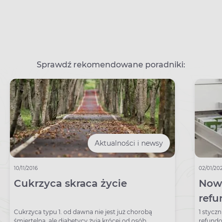
Sprawdź rekomendowane poradniki:
Aktualności i newsy
10/11/2016
02/01/20
Cukrzyca skraca życie
Nowa
refu
202
Cukrzyca typu 1. od dawna nie jest już chorobą
1 stycz
śmiertelną, ale diabetycy żyją krócej od osób
refundo