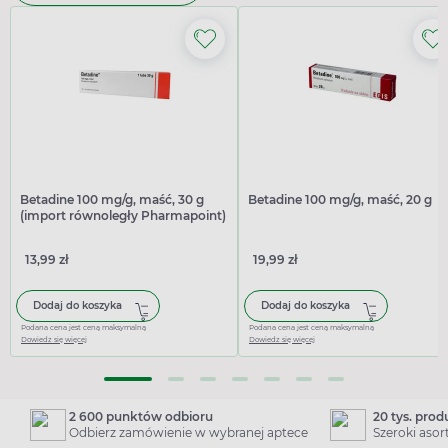
Betadine 100 mg/g, maść, 30 g
Betadine 100 mg/g, maść, 20 g
(import równoległy Pharmapoint)
13,99 zł
19,99 zł
Dodaj do koszyka
Dodaj do koszyka
Podana cena jest ceną maksymalną
Podana cena jest ceną maksymalną
Dowiedz się więcej
Dowiedz się więcej
2 600 punktów odbioru
20 tys. pro
Odbierz zamówienie w wybranej aptece
Szeroki aso