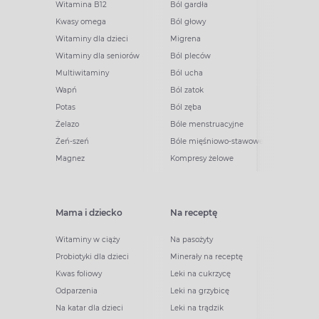
Witamina B12
Ból gardła
Kwasy omega
Ból głowy
Witaminy dla dzieci
Migrena
Witaminy dla seniorów
Ból pleców
Multiwitaminy
Ból ucha
Wapń
Ból zatok
Potas
Ból zęba
Żelazo
Bóle menstruacyjne
Żeń-szeń
Bóle mięśniowo-stawowe
Magnez
Kompresy żelowe
Mama i dziecko
Na receptę
Witaminy w ciąży
Na pasożyty
Probiotyki dla dzieci
Minerały na receptę
Kwas foliowy
Leki na cukrzycę
Odparzenia
Leki na grzybicę
Na katar dla dzieci
Leki na trądzik