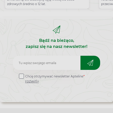
zdrowych średnio o 12 lat.
przeci
przeci
Bądź na bieżąco,
zapisz się na nasz newsletter!
Zapisz
do
Chcę otrzymywać newsletter Apteline
*
newslettera
rozwiń>