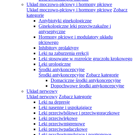
Układ moczowo-płciowy i hormony płciowe
Układ moczowo-płciowy i hormony płciowe
Zobacz
kategorię
Antybiotyki ginekologiczne
Ginekologiczne leki przeciwzakaźne i
antyseptyczne
Hormony płciowe i modulatory układu
płciowego
Inhibitory prolaktyny
Leki na zaburzenia erekcji
Leki stosowane w rozroście gruczołu krokowego
Leki urologiczne
Środki antykoncepcyjne
Środki antykoncepcyjne
Zobacz kategorię
Domaciczne środki antykoncepcyjne
Dopochwowe środki antykoncepcyjne
Układ nerwowy
Układ nerwowy
Zobacz kategorię
Leki na depresję
Leki nasenne i uspokajające
Leki przeciwbólowe i przeciwgorączkowe
Leki przeciwlękowe
Leki przeciwmigrenowe
Leki przeciwpadaczkowe
Leki psychostymulujące i nootropowe