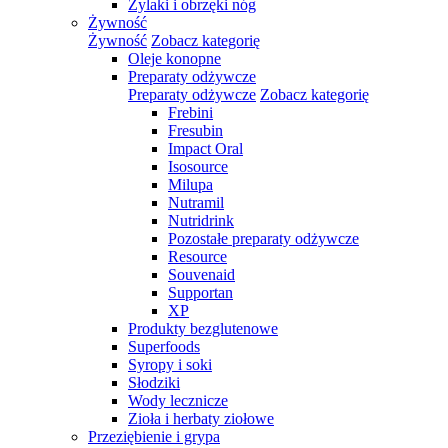
Żylaki i obrzęki nóg
Żywność
Żywność
Zobacz kategorię
Oleje konopne
Preparaty odżywcze
Preparaty odżywcze
Zobacz kategorię
Frebini
Fresubin
Impact Oral
Isosource
Milupa
Nutramil
Nutridrink
Pozostałe preparaty odżywcze
Resource
Souvenaid
Supportan
XP
Produkty bezglutenowe
Superfoods
Syropy i soki
Słodziki
Wody lecznicze
Zioła i herbaty ziołowe
Przeziębienie i grypa