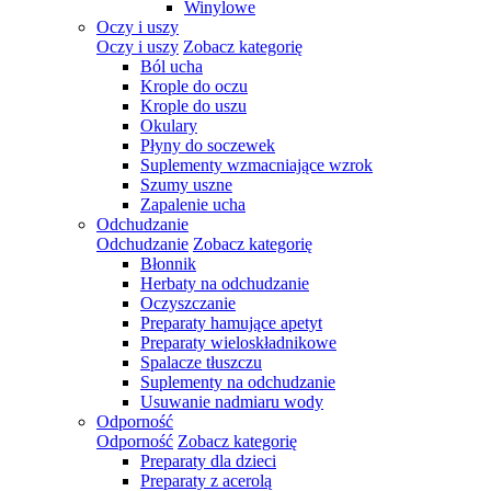
Winylowe
Oczy i uszy
Oczy i uszy
Zobacz kategorię
Ból ucha
Krople do oczu
Krople do uszu
Okulary
Płyny do soczewek
Suplementy wzmacniające wzrok
Szumy uszne
Zapalenie ucha
Odchudzanie
Odchudzanie
Zobacz kategorię
Błonnik
Herbaty na odchudzanie
Oczyszczanie
Preparaty hamujące apetyt
Preparaty wieloskładnikowe
Spalacze tłuszczu
Suplementy na odchudzanie
Usuwanie nadmiaru wody
Odporność
Odporność
Zobacz kategorię
Preparaty dla dzieci
Preparaty z acerolą