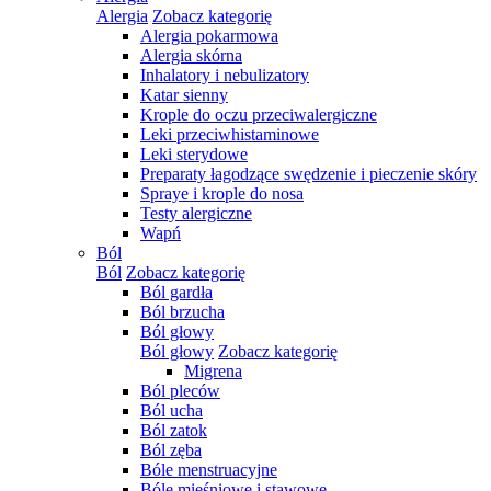
Alergia
Zobacz kategorię
Alergia pokarmowa
Alergia skórna
Inhalatory i nebulizatory
Katar sienny
Krople do oczu przeciwalergiczne
Leki przeciwhistaminowe
Leki sterydowe
Preparaty łagodzące swędzenie i pieczenie skóry
Spraye i krople do nosa
Testy alergiczne
Wapń
Ból
Ból
Zobacz kategorię
Ból gardła
Ból brzucha
Ból głowy
Ból głowy
Zobacz kategorię
Migrena
Ból pleców
Ból ucha
Ból zatok
Ból zęba
Bóle menstruacyjne
Bóle mięśniowe i stawowe