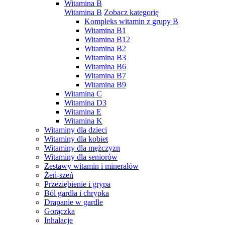
Witamina B
Witamina B
Zobacz kategorię
Kompleks witamin z grupy B
Witamina B1
Witamina B12
Witamina B2
Witamina B3
Witamina B6
Witamina B7
Witamina B9
Witamina C
Witamina D3
Witamina E
Witamina K
Witaminy dla dzieci
Witaminy dla kobiet
Witaminy dla mężczyzn
Witaminy dla seniorów
Zestawy witamin i minerałów
Żeń-szeń
Przeziębienie i grypa
Ból gardła i chrypka
Drapanie w gardle
Gorączka
Inhalacje