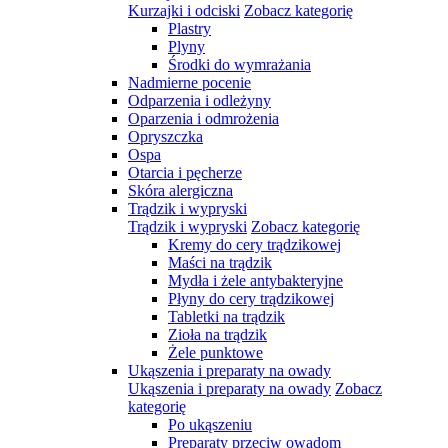
Kurzajki i odciski
Zobacz kategorię
Plastry
Plyny
Środki do wymrażania
Nadmierne pocenie
Odparzenia i odleżyny
Oparzenia i odmrożenia
Opryszczka
Ospa
Otarcia i pęcherze
Skóra alergiczna
Trądzik i wypryski
Trądzik i wypryski
Zobacz kategorię
Kremy do cery trądzikowej
Maści na trądzik
Mydła i żele antybakteryjne
Płyny do cery trądzikowej
Tabletki na trądzik
Zioła na trądzik
Żele punktowe
Ukąszenia i preparaty na owady
Ukąszenia i preparaty na owady
Zobacz
kategorię
Po ukąszeniu
Preparaty przeciw owadom