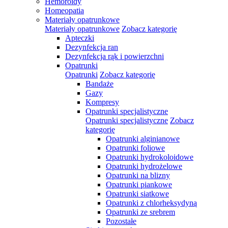
Hemoroidy
Homeopatia
Materiały opatrunkowe
Materiały opatrunkowe
Zobacz kategorię
Apteczki
Dezynfekcja ran
Dezynfekcja rąk i powierzchni
Opatrunki
Opatrunki
Zobacz kategorię
Bandaże
Gazy
Kompresy
Opatrunki specjalistyczne
Opatrunki specjalistyczne
Zobacz
kategorię
Opatrunki alginianowe
Opatrunki foliowe
Opatrunki hydrokoloidowe
Opatrunki hydrożelowe
Opatrunki na blizny
Opatrunki piankowe
Opatrunki siatkowe
Opatrunki z chlorheksydyną
Opatrunki ze srebrem
Pozostałe