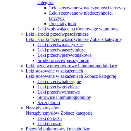
kategorię
Leki stosowane w nadczynności tarczycy
Leki stosowane w niedoczynności
tarczycy
Preparaty jodu
Leki wplywające na równowagę wapniową
Leki i środki przeciwpasożytnicze
Leki i środki przeciwpasożytnicze
Zobacz kategorię
Leki przeciwmalaryczne
Leki przeciwpasożytnicze
Leki przeciwpierwotniakowe
Środki przeciwpasożytnicze
Leki przeciwnowotworowe i immunomodulujące
Leki stosowane w zakażeniach
Leki stosowane w zakażeniach
Zobacz kategorię
Leki przeciwbakteryjne
Leki przeciwgrzybicze
Leki przeciwwirusowe
Surowice i immunoglobuliny
Szczepionki
Narządy zmysłów
Narządy zmysłów
Zobacz kategorię
Leki do oczu
Leki do uszu
Przewód pokarmowy i metabolizm