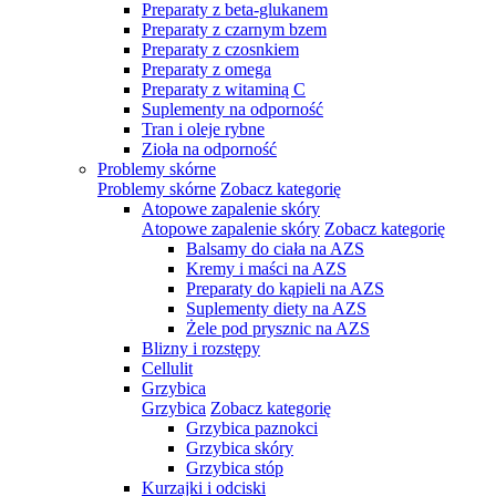
Preparaty z beta-glukanem
Preparaty z czarnym bzem
Preparaty z czosnkiem
Preparaty z omega
Preparaty z witaminą C
Suplementy na odporność
Tran i oleje rybne
Zioła na odporność
Problemy skórne
Problemy skórne
Zobacz kategorię
Atopowe zapalenie skóry
Atopowe zapalenie skóry
Zobacz kategorię
Balsamy do ciała na AZS
Kremy i maści na AZS
Preparaty do kąpieli na AZS
Suplementy diety na AZS
Żele pod prysznic na AZS
Blizny i rozstępy
Cellulit
Grzybica
Grzybica
Zobacz kategorię
Grzybica paznokci
Grzybica skóry
Grzybica stóp
Kurzajki i odciski