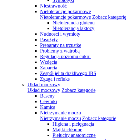
Synbiotyki
Niestrawność
Nietolerancje pokarmowe
Nietolerancje pokarmowe
Zobacz kategorię
Nietolerancja glutenu
Nietolerancja laktozy
Nudnosci i wymioty
Pasożyty
Preparaty na trzustkę
Problemy z watrobą
Regulacja poziomu cukru
Wzdęcia
Zaparcia
Zespół jelita drażliwego IBS
Zgaga i refluks
Układ moczowy
Układ moczowy
Zobacz kategorię
Baseny
Cewniki
Kamica
Nietrzymanie moczu
Nietrzymanie moczu
Zobacz kategorię
Higiena i pielęgnacja
Majtki chłonne
Pieluchy anatomiczne