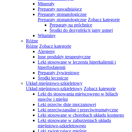
Minerały
Preparaty nawadniające
Preparaty stomatologiczne
Preparaty stomatologiczne
Zobacz kategorię
Preparaty na próchnicę
Środki do dezynfekcji jamy ustnej
Witaminy
Różne
Różne
Zobacz kategorię
Alergeny
Inne produkty terapeutyczne
Leki stosowane w leczeniu hiperkaliemii i
hiperfosfatemii
Preparaty żywieniowe
Środki lecznicze
Układ mięśniowo-szkieletowy
Układ mięśniowo-szkieletowy
Zobacz kategorię
Leki do stosowania miejscowego w bólach
stawów i mięśni
Leki przeciw dnie moczanowej
Leki przeciwzapalne i przeciwreumatyczne
Leki stosowane w chorobach układu kostnego
Leki stosowane w zaburzeniach układu
mięśniowo-szkieletowego
Leki zwiotczające mięśnie