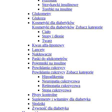
Pozostale
Strzykawki insulinowe
Torebki na insulinę
Glukometry
Glukoza
Kosmetyki dla diabetyków
Kosmetyki dla diabetyków
Zobacz kategorię
Ciało
Stopy i dłonie
Twarz
Kwas alfa-liponowy
Lancety
Nakłuwacze
Paski do glukometrów
Pojemniki na insulinę
Powikłania cukrzycy
Powikłania cukrzycy
Zobacz kategorię
Hipoglikemia
Neuropatia cukrzycowa
Retinopatia cukrzycowa
Stopa cukrzycowa
Płyny kontrolne
Suplementy i witaminy dla diabetyka
Słodziki
Żywność dla diabetyka