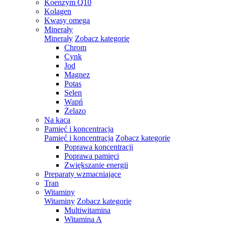
Koenzym Q10
Kolagen
Kwasy omega
Minerały
Minerały
Zobacz kategorię
Chrom
Cynk
Jod
Magnez
Potas
Selen
Wapń
Żelazo
Na kaca
Pamięć i koncentracja
Pamięć i koncentracja
Zobacz kategorię
Poprawa koncentracji
Poprawa pamięci
Zwiększanie energii
Preparaty wzmacniające
Tran
Witaminy
Witaminy
Zobacz kategorię
Multiwitamina
Witamina A