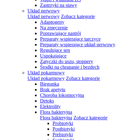
Zastrzyki na stawy
Układ nerwowy
Układ nerwowy
Zobacz kategorię
Adaptogeny
Na zmęczenie
Poprawiające nastrój
Preparaty wspierające tarczycę
Preparaty wspierające układ nerwowy
Regulujace sen
Uspokajające
Zatyczki do uszu, stoppery
Środki na chrapanie i bezdech
Układ pokarmowy
Układ pokarmowy
Zobacz kategorię
Biegunka
Brak apetytu
Choroba lokomocyjna
Detoks
Elektrolity
Flora bakteryjna
Flora bakteryjna
Zobacz kategorię
Probiotyki
Postbiotyki
Prebiotyki