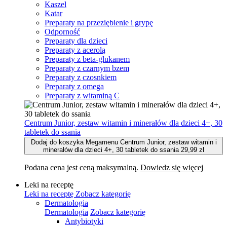
Kaszel
Katar
Preparaty na przeziębienie i grypę
Odporność
Preparaty dla dzieci
Preparaty z acerolą
Preparaty z beta-glukanem
Preparaty z czarnym bzem
Preparaty z czosnkiem
Preparaty z omega
Preparaty z witaminą C
Centrum Junior, zestaw witamin i minerałów dla dzieci 4+, 30
tabletek do ssania
Dodaj do koszyka Megamenu Centrum Junior, zestaw witamin i
minerałów dla dzieci 4+, 30 tabletek do ssania
29,99 zł
Podana cena jest ceną maksymalną.
Dowiedz się więcej
Leki na receptę
Leki na receptę
Zobacz kategorię
Dermatologia
Dermatologia
Zobacz kategorię
Antybiotyki