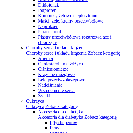
Diklofenak
Ibuprofen
Kompresy żelowe ciepło zimno
Maści, żele, kremy przeciwbólowe
Naproksen
Paracetamol
Plastry przeciwbólowe rozgrzewające i
chłodzące
Choroby serca i układu krążenia
Choroby serca i układu krążenia
Zobacz kategorię
Anemia
Cholesterol i miażdżyca
Ciśnieniomierze
Krążenie mózgowe
Leki przeciwzakrzepowe
Nadciśnienie
Wzmocnienie serca
Żylaki
Cukrzyca
Cukrzyca
Zobacz kategorię
Akcesoria dla diabetyka
Akcesoria dla diabetyka
Zobacz kategorię
Igły do penów
Peny