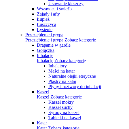
Usuwanie kleszczy
Wszawica i świeżb
Zajady i afty
Łupież
Łuszczyca
Łysienie
Przeziębienie i grypa
Przeziębienie i grypa
Zobacz kategorię
Drapanie w gardle
Gorączka
Inhalacje
Inhalacje
Zobacz kategorię
Inhalatory
Maści na katar
Naturalne olejki eteryczne
Plastry na katar
Płyny i roztwory do inhalacji
Kaszel
Kaszel
Zobacz kategorię
Kaszel mokry
Kaszel suchy
Syropy na kaszel
Tabletki na kaszel
Katar
Katar
Zobacz kategorię