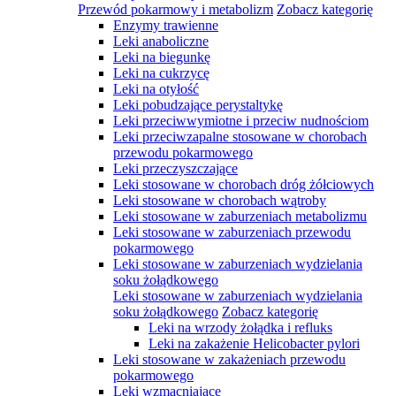
Przewód pokarmowy i metabolizm
Zobacz kategorię
Enzymy trawienne
Leki anaboliczne
Leki na biegunkę
Leki na cukrzycę
Leki na otyłość
Leki pobudzające perystaltykę
Leki przeciwwymiotne i przeciw nudnościom
Leki przeciwzapalne stosowane w chorobach
przewodu pokarmowego
Leki przeczyszczające
Leki stosowane w chorobach dróg żółciowych
Leki stosowane w chorobach wątroby
Leki stosowane w zaburzeniach metabolizmu
Leki stosowane w zaburzeniach przewodu
pokarmowego
Leki stosowane w zaburzeniach wydzielania
soku żołądkowego
Leki stosowane w zaburzeniach wydzielania
soku żołądkowego
Zobacz kategorię
Leki na wrzody żołądka i refluks
Leki na zakażenie Helicobacter pylori
Leki stosowane w zakażeniach przewodu
pokarmowego
Leki wzmacniające