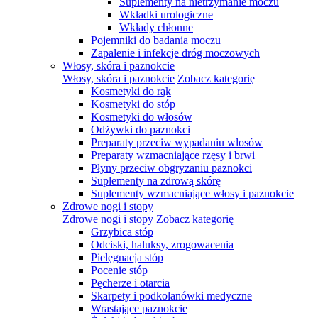
Suplementy na nietrzymanie moczu
Wkładki urologiczne
Wkłady chłonne
Pojemniki do badania moczu
Zapalenie i infekcje dróg moczowych
Włosy, skóra i paznokcie
Włosy, skóra i paznokcie
Zobacz kategorię
Kosmetyki do rąk
Kosmetyki do stóp
Kosmetyki do włosów
Odżywki do paznokci
Preparaty przeciw wypadaniu wlosów
Preparaty wzmacniające rzęsy i brwi
Płyny przeciw obgryzaniu paznokci
Suplementy na zdrową skórę
Suplementy wzmacniające włosy i paznokcie
Zdrowe nogi i stopy
Zdrowe nogi i stopy
Zobacz kategorię
Grzybica stóp
Odciski, haluksy, zrogowacenia
Pielęgnacja stóp
Pocenie stóp
Pęcherze i otarcia
Skarpety i podkolanówki medyczne
Wrastające paznokcie