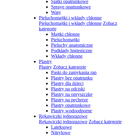
Siatki opatrunkowe
Spraye opatrunkowe
Waty
Pieluchomajtki i wkłady chłonne
Pieluchomajtki i wkłady chłonne
Zobacz
kategorię
Majtki chłonne
Pieluchomajtki
Pieluchy anatomiczne
Podkłady higieniczne
Wkłady chłonne
Plastry
Plastry
Zobacz kategorię
Paski do zamykania ran
Plastry bez opatrunku
Plastry dla dzieci
Plastry na odciski
Plastry na opryszczkę
Plastry na pęcherze
Plastry opatrunkowe
Plastry wodoodporne
Rękawiczki jednorazowe
Rękawiczki jednorazowe
Zobacz kategorię
Lateksowe
Nitrylowe