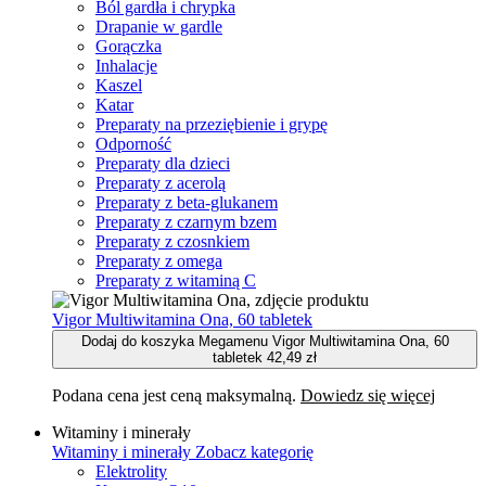
Ból gardła i chrypka
Drapanie w gardle
Gorączka
Inhalacje
Kaszel
Katar
Preparaty na przeziębienie i grypę
Odporność
Preparaty dla dzieci
Preparaty z acerolą
Preparaty z beta-glukanem
Preparaty z czarnym bzem
Preparaty z czosnkiem
Preparaty z omega
Preparaty z witaminą C
Vigor Multiwitamina Ona, 60 tabletek
Dodaj do koszyka Megamenu Vigor Multiwitamina Ona, 60
tabletek
42,49 zł
Podana cena jest ceną maksymalną.
Dowiedz się więcej
Witaminy i minerały
Witaminy i minerały
Zobacz kategorię
Elektrolity