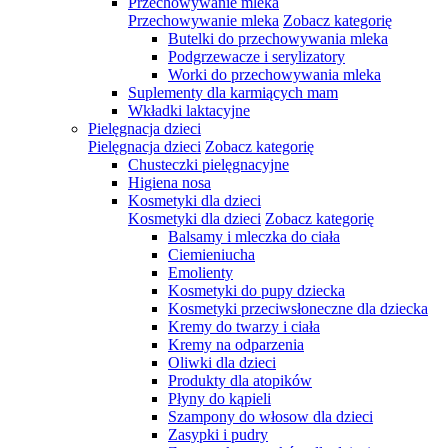
Przechowywanie mleka
Przechowywanie mleka
Zobacz kategorię
Butelki do przechowywania mleka
Podgrzewacze i serylizatory
Worki do przechowywania mleka
Suplementy dla karmiących mam
Wkładki laktacyjne
Pielęgnacja dzieci
Pielęgnacja dzieci
Zobacz kategorię
Chusteczki pielęgnacyjne
Higiena nosa
Kosmetyki dla dzieci
Kosmetyki dla dzieci
Zobacz kategorię
Balsamy i mleczka do ciała
Ciemieniucha
Emolienty
Kosmetyki do pupy dziecka
Kosmetyki przeciwsłoneczne dla dziecka
Kremy do twarzy i ciała
Kremy na odparzenia
Oliwki dla dzieci
Produkty dla atopików
Płyny do kąpieli
Szampony do włosow dla dzieci
Zasypki i pudry