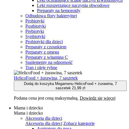
Leki ochraniające ścianę naczyń krwionośnych
Leki rozszerzające naczynia obwodowe
Preparaty na hemoroidy
Odbudowa flory bakteryjnej
Probiotyki
Postbiotyki
Prebiotyki
Synbiotyki
Probiotyki dla dzieci
Preparaty z czosnkiem
Preparaty z omega
Preparaty z witaminą C
Suplementy na odporność
Tran i oleje rybne
HelicoFood + żurawina, 7 saszetek
Dodaj do koszyka Megamenu HelicoFood + żurawina, 7
saszetek
21,99 zł
Podana cena jest ceną maksymalną.
Dowiedz się więcej
Mama i dziecko
Mama i dziecko
Akcesoria dla dzieci
Akcesoria dla dzieci
Zobacz kategorię
Aspiratory do nosa