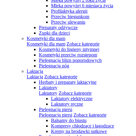
Mleka powyżej 2 roku życia
Mleka powyżej 6 miesiąca życia
Profilaktyka alergii
Przeciw biegunkom
Przeciw ulewaniu
Preparaty odżywcze
Zupki dla dzieci
Kosmetyki dla mam
Kosmetyki dla mam
Zobacz kategorię
Kosmetyki do higieny intymnej
Kosmetyki przeciw rozstępom
Pielęgnacja blizn poporodowych
Pielęgnacja nóg
Laktacja
Laktacja
Zobacz kategorię
Herbaty i preparaty laktacyjne
Laktatory
Laktatory
Zobacz kategorię
Laktatory elektryczne
Laktatory ręczne
Pielęgnacja piersi
Pielęgnacja piersi
Zobacz kategorię
Balsamy do biustu
Kompresy chłodzące i łagodzące
Kremy na brodawki sutkowe