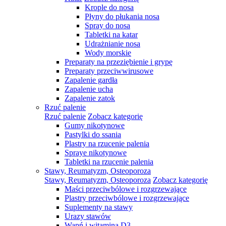
Krople do nosa
Płyny do płukania nosa
Spray do nosa
Tabletki na katar
Udrażnianie nosa
Wody morskie
Preparaty na przeziębienie i grypę
Preparaty przeciwwirusowe
Zapalenie gardła
Zapalenie ucha
Zapalenie zatok
Rzuć palenie
Rzuć palenie
Zobacz kategorię
Gumy nikotynowe
Pastylki do ssania
Plastry na rzucenie palenia
Spraye nikotynowe
Tabletki na rzucenie palenia
Stawy, Reumatyzm, Osteoporoza
Stawy, Reumatyzm, Osteoporoza
Zobacz kategorię
Maści przeciwbólowe i rozgrzewające
Plastry przeciwbólowe i rozgrzewające
Suplementy na stawy
Urazy stawów
Wapń i witamina D3