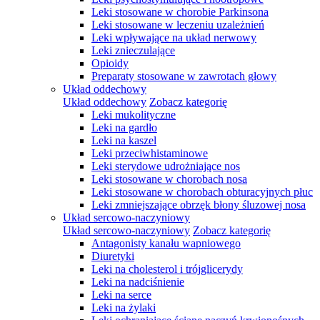
Leki stosowane w chorobie Parkinsona
Leki stosowane w leczeniu uzależnień
Leki wpływające na układ nerwowy
Leki znieczulające
Opioidy
Preparaty stosowane w zawrotach głowy
Układ oddechowy
Układ oddechowy
Zobacz kategorię
Leki mukolityczne
Leki na gardło
Leki na kaszel
Leki przeciwhistaminowe
Leki sterydowe udrożniające nos
Leki stosowane w chorobach nosa
Leki stosowane w chorobach obturacyjnych płuc
Leki zmniejszające obrzęk błony śluzowej nosa
Układ sercowo-naczyniowy
Układ sercowo-naczyniowy
Zobacz kategorię
Antagonisty kanału wapniowego
Diuretyki
Leki na cholesterol i trójglicerydy
Leki na nadciśnienie
Leki na serce
Leki na żylaki