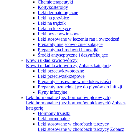
Chemioterapeutyki
Kortykosteroidy
Leki dermatologiczne
Leki na grzybicę
Leki na trądzik
Leki na łuszczycę
Leki przeciwwirusowe
Leki stosowane w leczeniu ran i owrzodzeń
Preparaty miejscowo znieczulające
Preparaty na brodawki i kurzajki
Środki antyseptyczne i dezynfekujące
Krew i układ krwiotwórczy
Krew i układ krwiotwórczy
Zobacz kategorię
Leki przeciwkrwotoczne
Leki przeciwzakrzepowe
Preparaty stosowane w niedokrwistości
Preparaty uzupełniające do plynów do infuzji
Płyny infuzyjne
Leki hormonalne (bez hormonów płciowych)
Leki hormonalne (bez hormonów płciowych)
Zobacz
kategorię
Hormony trzustki
Leki hormonalne
Leki stosowane w chorobach tarczycy
Leki stosowane w chorobach tarczycy
Zobacz