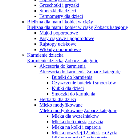
Grzechotki i gryzaki
Smoczki dla dzieci
Termometry dla dzieci
Bielizna dla mam i kobiet w ciąży
Bielizna dla mam i kobiet w ciąży
Zobacz kategorię
Majtki poporodowe
Pasy ciążowe i poporodowe
Rajstopy uciskowe
Wkłady poporodowe
Karmienie dziecka
Karmienie dziecka
Zobacz kategorię
Akcesoria do karmienia
Akcesoria do karmienia
Zobacz kategorię
Butelki do karmienia
Czyszczenie butelek i smoczków
Kubki dla dzieci
Smoczki do karmienia
Herbatki dla dzieci
Mleko modyfikowane
Mleko modyfikowane
Zobacz kategorię
Mleka dla wcześniaków
Mleka do 6 miesiąca życia
Mleka na kolki i zaparcia
Mleka powyżej 12 miesiąca życia